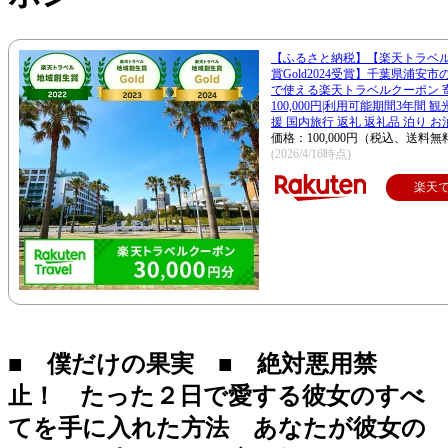
【ふるさと納税】【楽天トラベ
賞Gold2024受賞】千葉県浦安
で使える楽天トラベルクーポン 
100,000円|利用可能期間3年間 
援 国内旅行 返礼 返礼品 泊り お
価格：100,000円（税込、送料無
(2026/4/16時点)
楽天
■ 僕だけの果実 ■ 絶対悪用禁
止！ たった２日で愛する彼女のすべ
てを手に入れた方法 あなたが彼女の