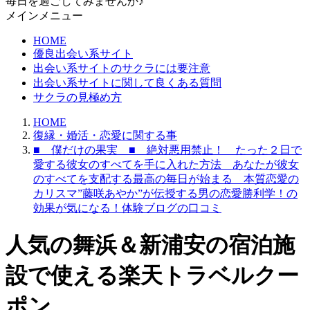
毎日を過ごしてみませんか♪
メインメニュー
HOME
優良出会い系サイト
出会い系サイトのサクラには要注意
出会い系サイトに関して良くある質問
サクラの見極め方
HOME
復縁・婚活・恋愛に関する事
■ 僕だけの果実 ■ 絶対悪用禁止！ たった２日で
愛する彼女のすべてを手に入れた方法 あなたが彼女
のすべてを支配する最高の毎日が始まる 本質恋愛の
カリスマ”藤咲あやか”が伝授する男の恋愛勝利学！の
効果が気になる！体験ブログの口コミ
人気の舞浜＆新浦安の宿泊施
設で使える楽天トラベルクー
ポン