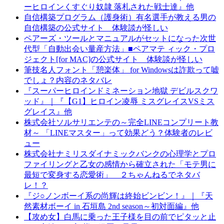
ーヒロインくすぐり奴隷 落札された戦士達』他
自信構築プログラム（護身術）有名選手が教える男の
自信構築の公式サイト 体験談が怪しい
ペアーズ・ツールとマニュアルがセットになった次世
代型「自動出会い量産方法」■ペアマテ ィック・プロ
ジェクト[for MAC]の公式サイト 体験談が怪しい
筆技名人フォント「憩楽体」 for Windowsは詐欺って嘘
でしょ？内容のネタバレ
『スーパーヒロインドミネーション地獄 デビルスクワ
ッド』｜『【G1】ヒロイン凌辱 ミスグレイスVSミス
グレイス』他
株式会社ソルサリエンテの～完全LINEコンプリート教
材～ 「LINEマスター」って効果どう？体験者のレビ
ュー
株式会社ナミリスダイナミックバンクの心理学とプロ
ファイリングと乙女の感情から確立された「モテ男に
最短で変身する恋愛術」 ２ちゃんねるでネタバ
レ！？
『ジ○ノンボーイ系の尚輝は終始ビンビン！』｜『天
然素材ボーイ in 石垣島 2nd season～初対面編』他
【攻め女】白馬に乗った王子様を目の前でピタッと止