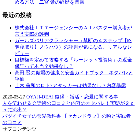
める方法 二宮 紫の経歴を暴露
最近の投稿
株式会社ＩＴエージェンシーのＡＩバスター購入者が
言う実際の評判
ガールズバリアクラッシャー（禁断の４ステップ【略
奪寝取り】ノウハウ）の評判が気になる。リアルなレ
ビュー
目標額を定めて攻略する「ルーレット投資術」の返金
保証って本当？効果なし？
高田 賢の職場の健康と安全ガイドブック ネタバレと
評価
上木 義和のロト7アタッカーは効果なし？内容暴露
2020-05-27
OYAJI-DEAI
復縁・婚活・恋愛に関する事
人を笑わせる会話術の口コミと内容のネタバレ！実態が２ｃ
ｈに流出？
バツイチ女子の恋愛教科書 【セカンドラブ】の噂と実践者
の口コミ
サブコンテンツ