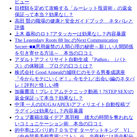
ビュー
目標額を定めて攻略する「ルーレット投資術」の返金
保証って本当？効果なし？
高田 賢の職場の健康と安全ガイドブック ネタバレと
評価
上木 義和のロト7アタッカーは効果なし？内容暴露
The Legendary Roots 88 Inc.のNext Communication
Secret~■■悪用厳禁の人間心理の秘密～新しい人間関係
を引き寄せる方法～ 本当の口コミ
アダルトアフィリサイト自動生成 『Pathos』（パト
ス）の体験談 ブログの口コミは？
株式会社 Good Appealの城咲仁のモテる男養成講座
『今からモテにいくぞ！』今モテ1／出会い編のネタバ
レ！評判と怪しい噂
加藤鷹流！プレミアムテクニック動画！7STEP SEX!の
返金保証って本当？効果なし？
中澤 一人のDUGA(APEX)アフィリエイト自動投稿プ
ラグインは効果なし？内容暴露
ウェブ書籍出版イデア 黒羽根 雄大の時間を奪われな
いコミュニケーション術 本当の口コミ
的中率はズバリ約７０％です ターゲットキング V1
（中央競馬予想専用ソフト） ※ 当商材には資金配分