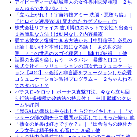
アイピーディーの結城隼人の女性専用恋愛相談 ２ち
ゃんねるでネタバレ！？
『立ち上がれ！！宇宙特捜アミー 洗脳・悪堕ち編』｜
『ヒロイン凌辱Vol.91 狙われたカゲブルー』他
株式会社リフェイス 吉川博也のネットで女性と出会う
１番簡単な方法！は効果なし？内容暴露
愛する彼女と復縁できる方法から【中野信子】必見の
正論！長いけど本当に気になる話！「あの世の証
明！？この世界のスゴイ秘密！」聞けば納得！！他
話題の出張を楽しもう ネタバレ 暴露と口コミ
株式会社イーソリューションの四次元コミュニケーシ
ョン【4DC】～会話と非言語をフュージョンした恋愛
コミュニケーション習得プログラム～ ２ちゃんねる
でネタバレ！？
パチスロ-ケロット ボーナス直撃打法。今なら立ち回
り打法+多機種の攻略法の特典付！ 中川 武頼のクレ
ームや評判
『黒GALの義妹に手を出したら淫れイキした』｜『マ
ッサージ師の胸チラで股間が反応してしまった俺6』他
『熟女の足裏は好きですか？』｜『田舎育ちの純朴カ
メラ女子は精子好き 心音にこ 20歳』他
大人の社内恋愛成功術！■たった３つのステップを踏