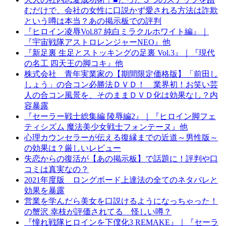
むだけで、会社の女性に口説かず愛される方法は詐欺
という噂は本当？あの掲示板での評判
『ヒロイン凌辱Vol.87 純白ミラクルホワイト編』｜
『宇宙戦隊アストロレンジャーNEO』他
『新足裏 生足とストッキングの足裏 Vol.3』｜『現代
の名工 四天王の脚コキ』他
株式会社 青年実業家の【期間限定価格版】「前田し
しょう」の合コン必勝法ＤＶＤ！ 業界初！お笑い芸
人の合コン風景を、そのままＤＶＤ化は効果なし？内
容暴露
『セーラー戦士総集編 陵辱編2』｜『ヒロイン脚フェ
ティシズム 魔法美少女戦士フォンテーヌ』他
心理カウンセラーが伝える復縁までの近道～男性版～
の効果は？厳しいレビュー
失恋からの復活が【あの掲示板】で話題に！評判や口
コミは真実なの？
2021年度版 ロングボード上達法の全てのネタバレと
効果を暴露
営業を学んだら美女を口説けるようになっちゃった！
の蟹沢 幸枝が評価されてる 怪しい噂？
『憧れ戦隊ヒロインを下僕化3 REMAKE』｜『セーラ