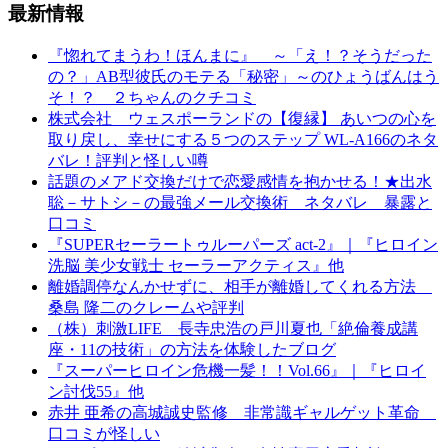
最新情報
『惚れてまうわ！ほんまに』 ～「え！？そうだった
の？」AB型彼氏のモテる「秘密」～のひょうばんはう
そ！？ ２ちゃんのクチコミ
株式会社 ウェスポーランドの【復縁】 あいつの心を
取り戻し、幸せにする５つのステップ WL-A166のネタ
バレ！評判と怪しい噂
話題のメアド交換だけで恋愛感情を抱かせる！★出水
聡－サトシ－の最強メール交換術 ネタバレ 暴露と
口コミ
『SUPERセーラートゥルーパーズ act-2』｜『ヒロイン
洗脳 美少女戦士 セーラーアクティス』他
離婚調停なんかせずに、相手が離婚してくれる方法
桑島 隆二のクレームや評判
（株）刺激LIFE 長寺忠浩の戸川夏也「絶倫養成講
座・11の技術」の方法を体験したブログ
『スーパーヒロイン危機一髪！！Vol.66』｜『ヒロイ
ン討伐55』他
赤井 亜希の高城誠史監修 非常識ギャルゲット革命
口コミが怪しい