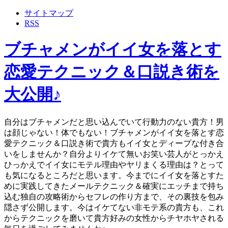
サイトマップ
RSS
ブチャメンがイイ女を落とす
恋愛テクニック＆口説き術を
大公開♪
自分はブチャメンだと思い込んでいて行動力のない貴方！男
は顔じゃない！体でもない！ブチャメンがイイ女を落とす恋
愛テクニック＆口説き術で貴方もイイ女とディープな付き合
いをしませんか？自分よりイケて無いお笑い芸人がとっかえ
ひっかえでイイ女にモテル理由やヤリまくる理由は？とって
も気になるところだと思います。今までにイイ女を落とすた
めに実践してきたメールテクニック＆確実にエッチまで持ち
込む独自の攻略術からセフレの作り方まで、その裏技を包み
隠さず公開します。今はイケてない非モテ系の貴方も、これ
からテクニックを磨いて貴方好みの女性からチヤホヤされる