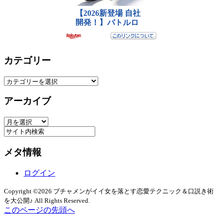
カテゴリー
カ
テ
アーカイブ
ゴ
リ
ア
ー
ー
カ
メタ情報
イ
ブ
ログイン
Copyright ©2026 ブチャメンがイイ女を落とす恋愛テクニック＆口説き術
を大公開♪ All Rights Reserved.
このページの先頭へ