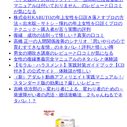
マニュアルは付いておりません。のレビューと口コミ
が気になる
株式会社KABUTOの年上女性を口説き落とすプロの方
法＜出水聡－サトシ－憧れの年上女性を口説くプロの
テクニック＞購入者が言う実際の評判
復縁 成功の法則って怪しい？真実の口コミ
高橋 正一の人間関係改善のシナリオ 「思いやりの心で
育むすてきな友情」のネタバレ！評判と怪しい噂
男女の潮吹き講座のレビューと口コミが気になる
女性の復縁奥義完全マニュアルのネタバレと体験談
【モラル・ハラスメント】実践対策ガイドブック【CD
付き】の公式サイト 体験談が怪しい
（新）アダルト動画アフィリエイト実践マニュアル！/
スタンダード版の効果は？厳しいレビュー
吉崎 佐次郎の～変わり者による、変わり者のための～
発達障がい者の恋活・婚活攻略法 ２ちゃんねるでネ
タバレ！？