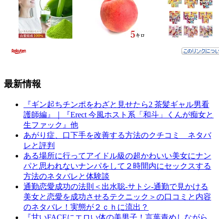
最新情報
『ギン起ちチンポをわざと見せたら2 茶髪ギャル男看
護師編』｜『Erect 今風ホスト系「和斗」くんが痴女と
生ファック』他
あがり症、口下手を改善する方法のクチコミ ネタバ
レと評判
ある場所に行ってアイドル級の超かわいい美女にナン
パと思われないナンパをして２時間内にセックスする
方法のネタバレと体験談
通勤恋愛成功の法則＜出水聡-サトシ-通勤で見かける
美女と恋愛を成功させるテクニック＞の口コミと内容
のネタバレ！実態が２ｃｈに流出？
『甘いFACEにエロい体の美男子！言葉責めしながら