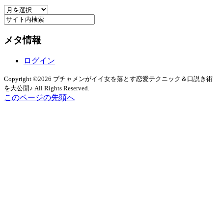
ア
ー
ー
カ
メタ情報
イ
ブ
ログイン
Copyright ©2026 ブチャメンがイイ女を落とす恋愛テクニック＆口説き術
を大公開♪ All Rights Reserved.
このページの先頭へ