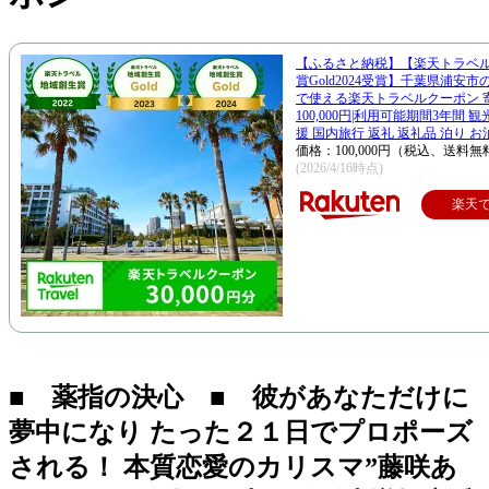
【ふるさと納税】【楽天トラベ
賞Gold2024受賞】千葉県浦安
で使える楽天トラベルクーポン 
100,000円|利用可能期間3年間 
援 国内旅行 返礼 返礼品 泊り お
価格：100,000円（税込、送料無
(2026/4/16時点)
楽天
■ 薬指の決心 ■ 彼があなただけに
夢中になり たった２１日でプロポーズ
される！ 本質恋愛のカリスマ”藤咲あ