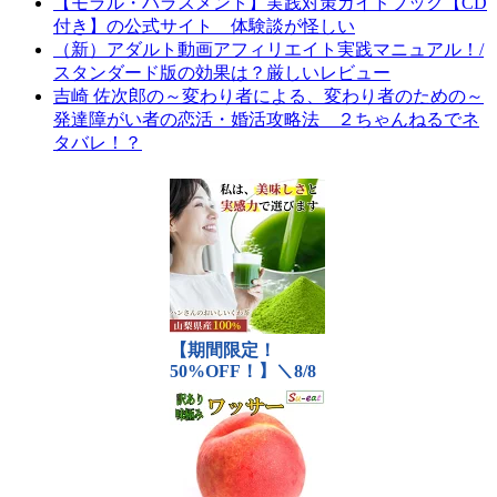
【モラル・ハラスメント】実践対策ガイドブック【CD
付き】の公式サイト 体験談が怪しい
（新）アダルト動画アフィリエイト実践マニュアル！/
スタンダード版の効果は？厳しいレビュー
吉崎 佐次郎の～変わり者による、変わり者のための～
発達障がい者の恋活・婚活攻略法 ２ちゃんねるでネ
タバレ！？