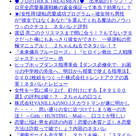
◆プロのTRICK TREATMENT◆ 出水聡のトップ・プ
ロ完全恋愛暴露戦略の返金保証って本当？効果なし？
★[女性用]逆転恋愛成功プログラム～彼女持ち男性
が“彼女ではなくあなた”を選んでくれる魔法のノウハ
ウ～のクチコミ ネタバレと評判
渡辺 亮二のクリスマスまで間に合う！？もてないヲタ
クだった俺にもあっさり彼女ができた 一発逆転の究
極マニュアル！ ２ちゃんねるでネタバレ！？
『未来傭兵ブルーローズ』｜『ヒロイン救出 二人戦隊
ジャスティーツー』他
ヒップホップダンス指導革命【ダンス必修化で、お困
りの中学校の先生へ。明日から授業で使える指導法】
ＤＶＤ2枚組をつくった株式会社トレンドアクアの真
実！ネタバレとレビュー
女性を一気に盛り上げ、釘付けにする【ネタ１００
選】の評判は嘘！？ ２ちゃんの口コミ
株式会社VANILLAのNO.1スカウトマンが遂に明かし
た・・・ 思い通りの女に近づけてしまう唯一の方
法！ ～Girls・HUNTING・Ｍail～ 口コミが怪しい
恋愛に悩む男女必読の内容！恋愛の本質と正しき恋愛
方法は詐欺って嘘でしょ？内容のネタバレ
『湘南ボーイも金次第！…タカユキ編』｜『スタイル