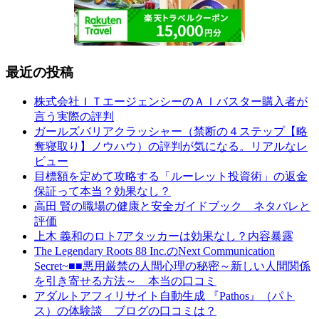
最近の投稿
株式会社ＩＴエージェンシーのＡＩバスター購入者が
言う実際の評判
ガールズバリアクラッシャー（禁断の４ステップ【略
奪寝取り】ノウハウ）の評判が気になる。リアルなレ
ビュー
目標額を定めて攻略する「ルーレット投資術」の返金
保証って本当？効果なし？
高田 賢の職場の健康と安全ガイドブック ネタバレと
評価
上木 義和のロト7アタッカーは効果なし？内容暴露
The Legendary Roots 88 Inc.のNext Communication
Secret~■■悪用厳禁の人間心理の秘密～新しい人間関係
を引き寄せる方法～ 本当の口コミ
アダルトアフィリサイト自動生成 『Pathos』（パト
ス）の体験談 ブログの口コミは？