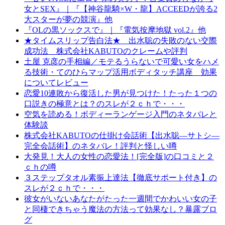
女とSEX』｜『【神谷龍騎×W・龍】ACCEEDが誇る2
大スターが夢の競演』他
『OLの黒ソックスで』｜『電気按摩地獄 vol.2』他
★タイムスリップ告白法★ 出水聡の失敗のない交際
成功法 株式会社KABUTOのクレームや評判
土屋 克彦の手相編／モテるうらないで可愛い女をハメ
る技術・てのひらマップ活用ボディタッチ講座 効果
についてレビュー
恋愛10連敗から復活した男が見つけた！たった１つの
口説きの極意とは？のスレが２ｃｈで・・・
空気を読める！ボディーランゲージ入門のネタバレと
体験談
株式会社KABUTOの仕掛け会話術【出水聡―サトシ―
完全会話術】のネタバレ！評判と怪しい噂
大発見！大人の女性の恋愛法！[完全版]の口コミと２
ｃｈの噂
３ステップタオル素振上達法【徹底サポート付き】の
スレが２ｃｈで・・・
彼女がいないあなたがたった一週間でかわいい女の子
と同棲できちゃう魔法の方法って効果なし？暴露ブロ
グ