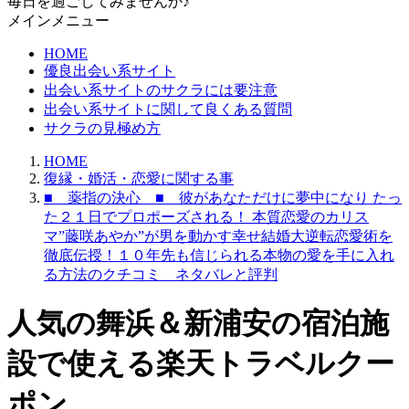
毎日を過ごしてみませんか♪
メインメニュー
HOME
優良出会い系サイト
出会い系サイトのサクラには要注意
出会い系サイトに関して良くある質問
サクラの見極め方
HOME
復縁・婚活・恋愛に関する事
■ 薬指の決心 ■ 彼があなただけに夢中になり たっ
た２１日でプロポーズされる！ 本質恋愛のカリス
マ”藤咲あやか”が男を動かす幸せ結婚大逆転恋愛術を
徹底伝授！１０年先も信じられる本物の愛を手に入れ
る方法のクチコミ ネタバレと評判
人気の舞浜＆新浦安の宿泊施
設で使える楽天トラベルクー
ポン