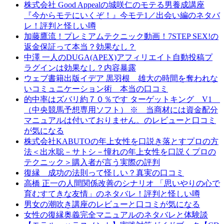
株式会社 Good Appealの城咲仁のモテる男養成講座
『今からモテにいくぞ！』今モテ1／出会い編のネタバ
レ！評判と怪しい噂
加藤鷹流！プレミアムテクニック動画！7STEP SEX!の
返金保証って本当？効果なし？
中澤 一人のDUGA(APEX)アフィリエイト自動投稿プ
ラグインは効果なし？内容暴露
ウェブ書籍出版イデア 黒羽根 雄大の時間を奪われな
いコミュニケーション術 本当の口コミ
的中率はズバリ約７０％です ターゲットキング V1
（中央競馬予想専用ソフト） ※ 当商材には資金配分
マニュアルは付いておりません。のレビューと口コミ
が気になる
株式会社KABUTOの年上女性を口説き落とすプロの方
法＜出水聡－サトシ－憧れの年上女性を口説くプロの
テクニック＞購入者が言う実際の評判
復縁 成功の法則って怪しい？真実の口コミ
高橋 正一の人間関係改善のシナリオ 「思いやりの心で
育むすてきな友情」のネタバレ！評判と怪しい噂
男女の潮吹き講座のレビューと口コミが気になる
女性の復縁奥義完全マニュアルのネタバレと体験談