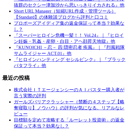
抜群のセクシー津加沙から思いっきりイカされる』他
Short URL Manager（短縮URL作成・管理ツール）
【Standard】の体験談ブログから評判と口コミ
プロポーズアイディア集の返金保証って本当？効果な
し？
『スーパーヒロイン危機一髪！！ Vol.24』｜『ヒロイ
ン妊娠・乳姦・産卵・白目・アヘ顔昇天地獄』他
『KUNOICHI －忍－ 四 隠密忍者 疾風』｜『烈風戦隊
サムライジャー ACT.01』他
『ヒロインハンティング セシルピンク』｜『ブラック
バタフライ』他
最近の投稿
株式会社ＩＴエージェンシーのＡＩバスター購入者が
言う実際の評判
ガールズバリアクラッシャー（禁断の４ステップ【略
奪寝取り】ノウハウ）の評判が気になる。リアルなレ
ビュー
目標額を定めて攻略する「ルーレット投資術」の返金
保証って本当？効果なし？