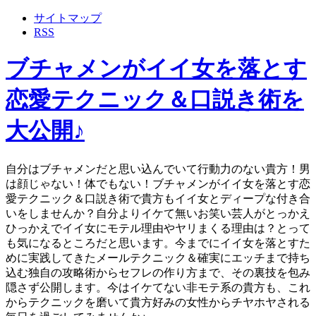
サイトマップ
RSS
ブチャメンがイイ女を落とす
恋愛テクニック＆口説き術を
大公開♪
自分はブチャメンだと思い込んでいて行動力のない貴方！男
は顔じゃない！体でもない！ブチャメンがイイ女を落とす恋
愛テクニック＆口説き術で貴方もイイ女とディープな付き合
いをしませんか？自分よりイケて無いお笑い芸人がとっかえ
ひっかえでイイ女にモテル理由やヤリまくる理由は？とって
も気になるところだと思います。今までにイイ女を落とすた
めに実践してきたメールテクニック＆確実にエッチまで持ち
込む独自の攻略術からセフレの作り方まで、その裏技を包み
隠さず公開します。今はイケてない非モテ系の貴方も、これ
からテクニックを磨いて貴方好みの女性からチヤホヤされる