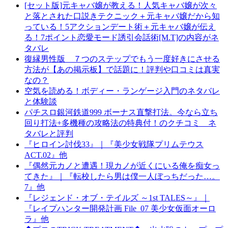
[セット版]元キャバ嬢が教える！人気キャバ嬢が次々
と落とされた口説きテクニック＋元キャバ嬢だから知
っている！5アクションデート術＋元キャバ嬢が伝え
る！7ポイント恋愛モード誘引会話術[M.T]の内容がネ
タバレ
復縁男性版 ７つのステップでもう一度好きにさせる
方法が【あの掲示板】で話題に！評判や口コミは真実
なの？
空気を読める！ボディー・ランゲージ入門のネタバレ
と体験談
パチスロ銀河鉄道999 ボーナス直撃打法。今なら立ち
回り打法+多機種の攻略法の特典付！のクチコミ ネ
タバレと評判
『ヒロイン討伐33』｜『美少女戦隊プリムテウス
ACT.02』他
『偶然元カノと遭遇！現カノが近くにいる俺を痴女っ
てきた』｜『転校したら男は僕一人ぼっちだった…。
7』他
『レジェンド・オブ・テイルズ ～1st TALES～』｜
『レイプハンター開発計画 File_07 美少女仮面オーロ
ラ』他