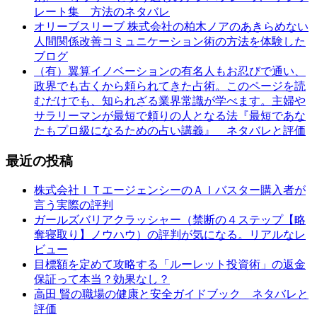
レート集 方法のネタバレ
オリーブスリーブ 株式会社の柏木ノアのあきらめない
人間関係改善コミュニケーション術の方法を体験した
ブログ
（有）翼算イノベーションの有名人もお忍びで通い、
政界でも古くから頼られてきた占術。このページを読
むだけでも、知られざる業界常識が学べます。主婦や
サラリーマンが最短で頼りの人となる法『最短であな
たもプロ級になるための占い講義』 ネタバレと評価
最近の投稿
株式会社ＩＴエージェンシーのＡＩバスター購入者が
言う実際の評判
ガールズバリアクラッシャー（禁断の４ステップ【略
奪寝取り】ノウハウ）の評判が気になる。リアルなレ
ビュー
目標額を定めて攻略する「ルーレット投資術」の返金
保証って本当？効果なし？
高田 賢の職場の健康と安全ガイドブック ネタバレと
評価