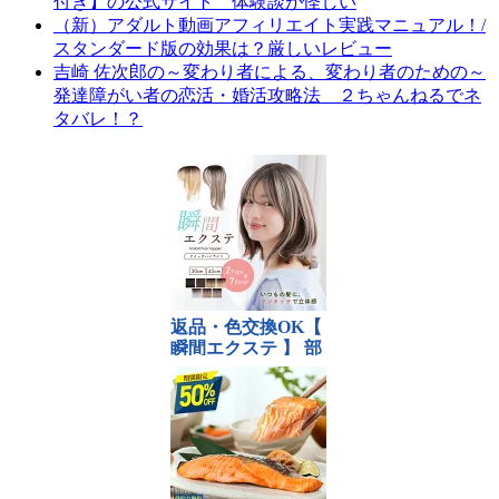
付き】の公式サイト 体験談が怪しい
（新）アダルト動画アフィリエイト実践マニュアル！/
スタンダード版の効果は？厳しいレビュー
吉崎 佐次郎の～変わり者による、変わり者のための～
発達障がい者の恋活・婚活攻略法 ２ちゃんねるでネ
タバレ！？