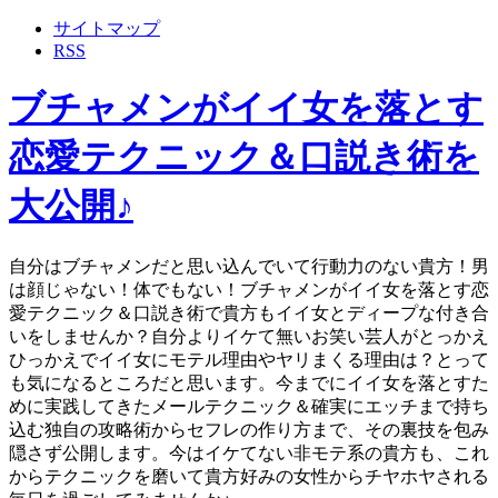
サイトマップ
RSS
ブチャメンがイイ女を落とす
恋愛テクニック＆口説き術を
大公開♪
自分はブチャメンだと思い込んでいて行動力のない貴方！男
は顔じゃない！体でもない！ブチャメンがイイ女を落とす恋
愛テクニック＆口説き術で貴方もイイ女とディープな付き合
いをしませんか？自分よりイケて無いお笑い芸人がとっかえ
ひっかえでイイ女にモテル理由やヤリまくる理由は？とって
も気になるところだと思います。今までにイイ女を落とすた
めに実践してきたメールテクニック＆確実にエッチまで持ち
込む独自の攻略術からセフレの作り方まで、その裏技を包み
隠さず公開します。今はイケてない非モテ系の貴方も、これ
からテクニックを磨いて貴方好みの女性からチヤホヤされる