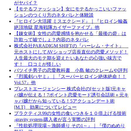
がヤバイ？
【モテるファッション】女にモテるかっこいいファッ
ションのつくり方のネタバレと体験談
『ヒロイン大活躍 ミスエクシード』｜『ヒロイン輪姦
絶頂地獄 星海戦隊カイザーファイブ』他
【錬女術】女性の恋愛感情を抱かせる「最後の砦」は
詐欺って嘘でしょ？内容のネタバレ
株式会社PARADIGM SHIFTの『ハーレム・ナイト』
元ホストにしてAVショップ店長直伝の恋愛メソッド！
人生最大のモテ期を迎えたいあなたの心強い味方で
す！ 口コミが怪しい
バツイチ男子の恋愛教科書 小島 敏のクレームや評判
『烈風剣ハヤミ』｜『スーパーヒロイン絶体絶命！！
Vol.57』他
プレストエージェンシー 株式会社の[セット版]元キャ
バ嬢が伝える！7ポイント恋愛モード誘引会話術＋元キ
ャバ嬢だから知っている！5アクションデート術
[M.T] 効果についてレビュー
プラクティス99の女性の食いつきを１０倍上げる技術
-gravity system-購入者が言う実際の評判
『性欲処理現場～漁師盛り その1～』｜『僕のぬめり