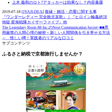
上木 義和のロト7アタッカーは効果なし？内容暴露
2019-07-18
OYAJI-DEAI
復縁・婚活・恋愛に関する事
『ワンダーレディー 完全敗北哀歌』｜『ヒロイン輪姦絶頂
地獄 星海戦隊カイザーファイブ』他
The Legendary Roots 88 Inc.のNext Communication Secret~■■悪
用厳禁の人間心理の秘密～新しい人間関係を引き寄せる方法
～ 怪しい噂！実践者のリアルな口コミ
サブコンテンツ
ふるさと納税で京都旅行しませんか？