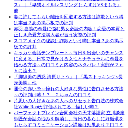
ス』｜『卑猥オイルレスリング けんすけVSまもる』
他
妻に許してもらい離婚を回避する方法は詐欺という噂
は本当？あの掲示板での評判
赤羽 喜義の恋愛に悩む男女必読の内容！恋愛の本質と
正しき恋愛方法購入者が言う実際の評判
スコアメイクの秘訣は詐欺という噂は本当？あの掲示
板での評判
キッカケ会話テンプレート～毎日を出会いのチャンス
に変える。日常で見かける女性とナチュラルに恋愛を
始める方法～の口コミと内容のネタバレ！実態が２ｃ
ｈに流出？
『脚線美の誘惑 清原りょう』｜『黒ストッキング×長
身美脚』他
運命の赤い糸～憧れの大好きな男性に告白させる方法
～の評判は嘘！？ ２ちゃんの口コミ
片思いの大好きなあの人へのリセット告白法の株式会
社White Rootが評価されてる 怪しい噂？
パーフェクトブレイン合同会社の天才落語家 立川談慶
師匠が会話の悩みを解消し、毎日の暮らしに好循環を
もたらすコミュニケーション講座は効果あり？口コミ