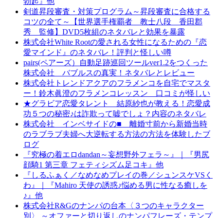
勃起』他
剣道昇段審査・対策プログラム～昇段審査に合格する
コツの全て～【世界選手権覇者 教士八段 香田郡
秀 監修】DVD5枚組のネタバレと効果を暴露
株式会社White Rootの愛される女性になるための『恋
愛マインド』のネタバレ！評判と怪しい噂
pairs(ペアーズ）自動足跡巡回ツールver1.2をつくった
株式会社 バブルスの真実！ネタバレとレビュー
株式会社トレンドアクアのフラメンコを自宅でマスタ
ー！鈴木眞澄のフラメンコレッスン 口コミが怪しい
★グラビア恋愛タレント 結原紗也が教える！恋愛成
功５つの秘密♪は詐欺って嘘でしょ？内容のネタバレ
株式会社 インベサイドの■ 離婚寸前から新婚当時
のラブラブ夫婦へ大逆転する方法の方法を体験したブ
ログ
『究極の着エロdandan～妄想野外フェラ～』｜『男尻
顔騎1 第三章 フェティシズム足コキ』他
『しるふぁく／なめなめプレイの巻／シュンスケVSく
わ』｜『Mahiro 天使の誘惑♪悩める男に性なる癒しを
♪』他
株式会社R&Gのナンパの台本〈３つのキャラクター
別〉 ～オファーと切り返しのナンパフレーズ・テンプ