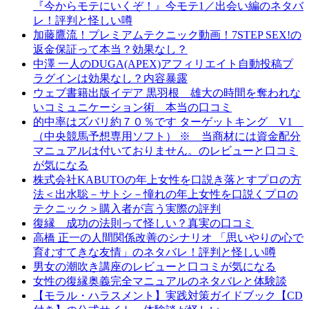
『今からモテにいくぞ！』今モテ1／出会い編のネタバ
レ！評判と怪しい噂
加藤鷹流！プレミアムテクニック動画！7STEP SEX!の
返金保証って本当？効果なし？
中澤 一人のDUGA(APEX)アフィリエイト自動投稿プ
ラグインは効果なし？内容暴露
ウェブ書籍出版イデア 黒羽根 雄大の時間を奪われな
いコミュニケーション術 本当の口コミ
的中率はズバリ約７０％です ターゲットキング V1
（中央競馬予想専用ソフト） ※ 当商材には資金配分
マニュアルは付いておりません。のレビューと口コミ
が気になる
株式会社KABUTOの年上女性を口説き落とすプロの方
法＜出水聡－サトシ－憧れの年上女性を口説くプロの
テクニック＞購入者が言う実際の評判
復縁 成功の法則って怪しい？真実の口コミ
高橋 正一の人間関係改善のシナリオ 「思いやりの心で
育むすてきな友情」のネタバレ！評判と怪しい噂
男女の潮吹き講座のレビューと口コミが気になる
女性の復縁奥義完全マニュアルのネタバレと体験談
【モラル・ハラスメント】実践対策ガイドブック【CD