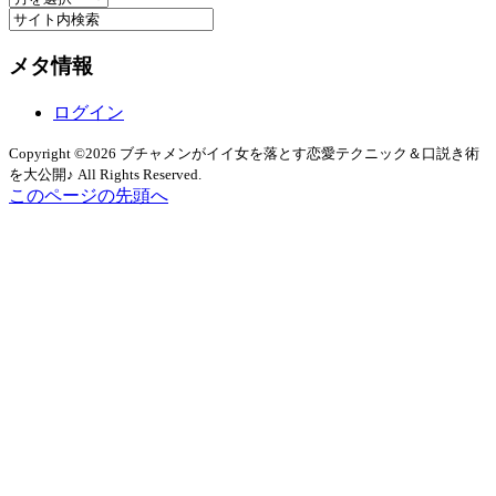
ー
カ
メタ情報
イ
ブ
ログイン
Copyright ©2026 ブチャメンがイイ女を落とす恋愛テクニック＆口説き術
を大公開♪ All Rights Reserved.
このページの先頭へ