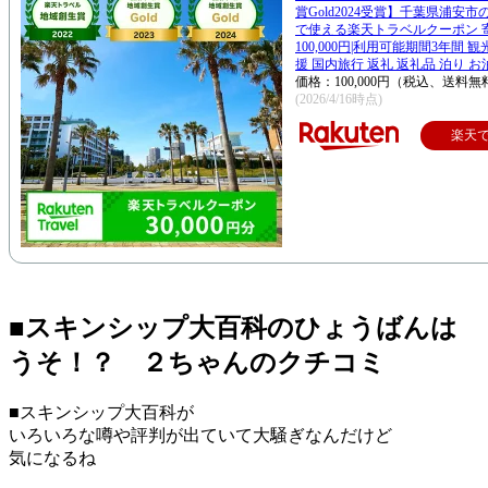
賞Gold2024受賞】千葉県浦安
で使える楽天トラベルクーポン 
100,000円|利用可能期間3年間 
援 国内旅行 返礼 返礼品 泊り お
価格：100,000円（税込、送料無
(2026/4/16時点)
楽天
■スキンシップ大百科のひょうばんは
うそ！？ ２ちゃんのクチコミ
■スキンシップ大百科が
いろいろな噂や評判が出ていて大騒ぎなんだけど
気になるね