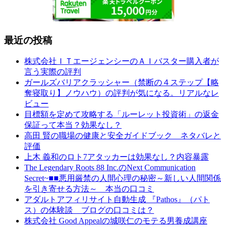
最近の投稿
株式会社ＩＴエージェンシーのＡＩバスター購入者が
言う実際の評判
ガールズバリアクラッシャー（禁断の４ステップ【略
奪寝取り】ノウハウ）の評判が気になる。リアルなレ
ビュー
目標額を定めて攻略する「ルーレット投資術」の返金
保証って本当？効果なし？
高田 賢の職場の健康と安全ガイドブック ネタバレと
評価
上木 義和のロト7アタッカーは効果なし？内容暴露
The Legendary Roots 88 Inc.のNext Communication
Secret~■■悪用厳禁の人間心理の秘密～新しい人間関係
を引き寄せる方法～ 本当の口コミ
アダルトアフィリサイト自動生成 『Pathos』（パト
ス）の体験談 ブログの口コミは？
株式会社 Good Appealの城咲仁のモテる男養成講座