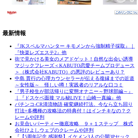
最新情報
『JKスペルマハンター キモメンから強制精子採取』｜
『快楽レズエステ2』他
街で見かける美女のメアドゲット！自然な出会い誘導
マジックフレーズ＜KABUTO恋愛チームプロデュース
＞（株式会社KABUTO）の悪評のレビューあり？
中島 貫行の心理カウンセラーが伝える復縁までの近道
～女性版～ 怪しい噂！実践者のリアルな口コミ
『男子校生が部活帰りに変態オナニー～野球部編～』
｜『ドスケベ面接 マル秘LIVE！山崎一真編』他
パチンコ-CR清流物語 確変継続打法。今なら立ち回り
打法+多機種の攻略法の特典付！はインチキなの？ク
レームや評判
お見合いパーティー徹底攻略 ９＋１ステップ 株式
会社ひよしウェブのクレームや評判
『【5周年記念 感謝祭】イケメン3人の公開3Pセック