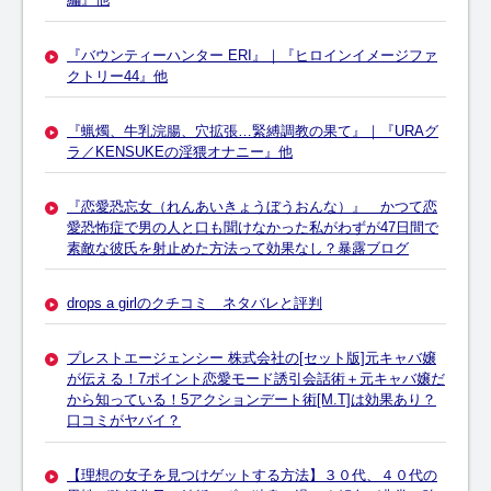
『バウンティーハンター ERI』｜『ヒロインイメージファ
クトリー44』他
『蝋燭、牛乳浣腸、穴拡張…緊縛調教の果て』｜『URAグ
ラ／KENSUKEの淫猥オナニー』他
『恋愛恐忘女（れんあいきょうぼうおんな）』 かつて恋
愛恐怖症で男の人と口も聞けなかった私がわずが47日間で
素敵な彼氏を射止めた方法って効果なし？暴露ブログ
drops a girlのクチコミ ネタバレと評判
プレストエージェンシー 株式会社の[セット版]元キャバ嬢
が伝える！7ポイント恋愛モード誘引会話術＋元キャバ嬢だ
から知っている！5アクションデート術[M.T]は効果あり？
口コミがヤバイ？
【理想の女子を見つけゲットする方法】３０代、４０代の