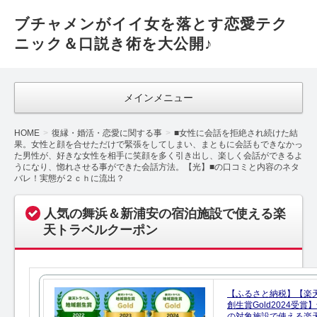
ブチャメンがイイ女を落とす恋愛テク
ニック＆口説き術を大公開♪
メインメニュー
HOME
復縁・婚活・恋愛に関する事
■女性に会話を拒絶され続けた結
果。女性と顔を合せただけで緊張をしてしまい、まともに会話もできなかっ
た男性が、好きな女性を相手に笑顔を多く引き出し、楽しく会話ができるよ
うになり、惚れさせる事ができた会話方法。【光】■の口コミと内容のネタ
バレ！実態が２ｃｈに流出？
人気の舞浜＆新浦安の宿泊施設で使える楽
天トラベルクーポン
【ふるさと納税】【楽
創生賞Gold2024受
の対象施設で使える楽