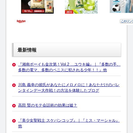
最新情報
『湘南ボーイも金次第！Vol.2 …ユウキ編』｜『多数の手、
多数の電マ、多数のペニスに犯される少年！！』他
川島 義幸の彼氏があなたにメロメロに！あなただけのバレ
ンタインデー大作戦！の方法を体験したブログ
高田 賢のモテ会話術の効果は嘘？
『美少女聖戦士 スケバンコップ』｜『ミス・マーシャル』
他