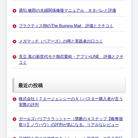
酒匂 敏郎の夫婦関係修復マニュアル ネタバレと評価
プラクティス99のThe Burning Mail 評価とクチコミ
メガマッチ（ペアーズ）の噂と実践者の口コミ
見立 真の新世代モテ期恋愛術・アプリ×LINE 評価とクチ
コミ
最近の投稿
株式会社ＩＴエージェンシーのＡＩバスター購入者が言う
実際の評判
ガールズバリアクラッシャー（禁断の４ステップ【略奪寝
取り】ノウハウ）の評判が気になる。リアルなレビュー