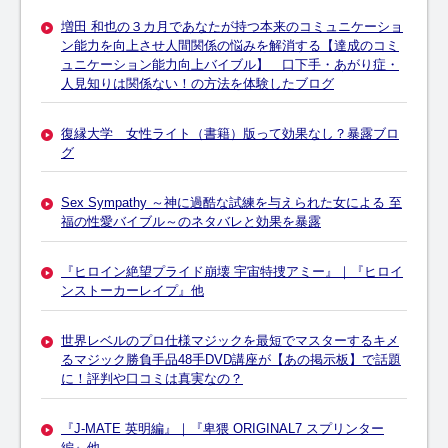
増田 和也の３カ月であなたが持つ本来のコミュニケーショ
ン能力を向上させ人間関係の悩みを解消する【達成のコミ
ュニケーション能力向上バイブル】 口下手・あがり症・
人見知りは関係ない！の方法を体験したブログ
復縁大学 女性ライト（書籍）版って効果なし？暴露ブロ
グ
Sex Sympathy ～神に過酷な試練を与えられた女による 至
福の性愛バイブル～のネタバレと効果を暴露
『ヒロイン絶望プライド崩壊 宇宙特捜アミー』｜『ヒロイ
ンストーカーレイプ』他
世界レベルのプロ仕様マジックを最短でマスターするキメ
るマジック勝負手品48手DVD講座が【あの掲示板】で話題
に！評判や口コミは真実なの？
『J-MATE 英明編』｜『卑猥 ORIGINAL7 スプリンター
編』他