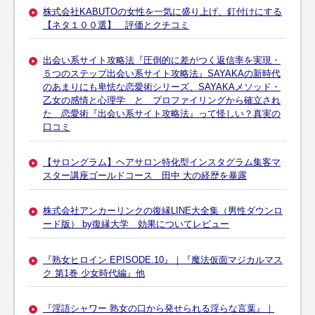
株式会社KABUTOの女性を一気に盛り上げ、釘付けにする
【ネタ１００選】 評価とクチコミ
出会い系サイト攻略法『圧倒的に差がつく返信率を実現・
５つのステップ出会い系サイト攻略法』SAYAKAの新時代
のあまりにも卑怯な恋愛術シリーズ、SAYAKAメソッド・
乙女の感情と心理学 と プロファイリングから確立され
た 恋愛術『出会い系サイト攻略法』って怪しい？真実の
口コミ
【サロングラム】ヘアサロン特化型インスタグラム集客マ
スター講座ゴールドコース 田中 大の経歴を暴露
株式会社アンカーリンクの復縁LINE大全集（男性ダウンロ
ード版） by復縁大学 効果についてレビュー
『熟女ヒロイン EPISODE.10』｜『魔法仮面マジカルマス
ク 第1巻 少女時代編』他
『淫語シャワー 熟女の口から発せられる淫らな言葉』｜