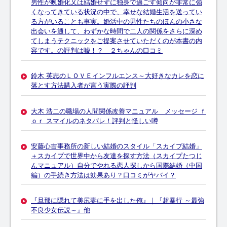
男性が晩婚化又は結婚せずに独身で過ごす傾向が非常に強
くなってきている状況の中で、幸せな結婚生活を送ってい
る方がいることも事実。婚活中の男性たちのほんの小さな
出会いを通して、わずかな時間で二人の関係をさらに深め
てしまうテクニックをご提案させていただくのが本書の内
容です。の評判は嘘！？ ２ちゃんの口コミ
鈴木 英志のＬＯＶＥインフルエンス～大好きなカレを恋に
落とす方法購入者が言う実際の評判
大木 浩二の職場の人間関係改善マニュアル メッセージ ｆ
ｏｒ スマイルのネタバレ！評判と怪しい噂
安藤心吉事務所の新しい結婚のスタイル「スカイプ結婚」
＋スカイプで世界中から友達を探す方法（スカイプたつじ
んマニュアル）自分でやれる恋人探しから国際結婚（中国
編）の手続き方法は効果あり？口コミがヤバイ？
『旦那に隠れて美尻妻に手を出した俺』｜『超暴行 ～最強
不良少女伝説～』他