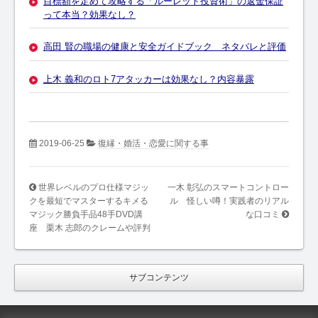
目標額を定めて攻略する「ルーレット投資術」の返金保証
って本当？効果なし？
高田 賢の職場の健康と安全ガイドブック ネタバレと評価
上木 義和のロト7アタッカーは効果なし？内容暴露
2019-06-25
復縁・婚活・恋愛に関する事
世界レベルのプロ仕様マジッ
一木 彰弘のスマートコントロー
クを最短でマスターするキメる
ル 怪しい噂！実践者のリアル
マジック勝負手品48手DVD講
な口コミ
座 栗木 志郎のクレームや評判
サブコンテンツ