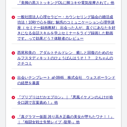
『美脚の黒ストッキングOLに脚コキや電気按摩されて』他
一般社団法人心理セラピー・カウンセリング協会の婚活成
功法！10秒で心を掴む,魅惑のコミュニケーション心理学講
座（ セミナー録画教材） 出会った人が、直ぐにあなたを好
きになる会話スキルを学ぶセミナーをライブ録画した動画
です。って効果どう？体験者のレビュー
西尾和美の アダルトチルドレン 癒しと回復のためのセ
ルフスタディキットのひょうばんはうそ！？ ２ちゃんの
クチコミ
出会いテンプレート af-0846 株式会社 ウェスポーランド
の経歴を暴露
『プリプリはだかエプロン』｜『悪風イケメンのんけが命
令口調で言葉責め！』他
『真グラマー仮面 誇り高き正義の美女が堕ちたワナ！！』
｜『格闘女戦士失禁レイプ ‐龍華‐』他