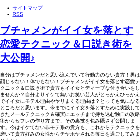
サイトマップ
RSS
ブチャメンがイイ女を落とす
恋愛テクニック＆口説き術を
大公開♪
自分はブチャメンだと思い込んでいて行動力のない貴方！男は
顔じゃない！体でもない！ブチャメンがイイ女を落とす恋愛テ
クニック＆口説き術で貴方もイイ女とディープな付き合いをし
ませんか？自分よりイケて無いお笑い芸人がとっかえひっかえ
でイイ女にモテル理由やヤリまくる理由は？とっても気になる
ところだと思います。今までにイイ女を落とすために実践して
きたメールテクニック＆確実にエッチまで持ち込む独自の攻略
術からセフレの作り方まで、その裏技を包み隠さず公開しま
す。今はイケてない非モテ系の貴方も、これからテクニックを
磨いて貴方好みの女性からチヤホヤされる毎日を過ごしてみま