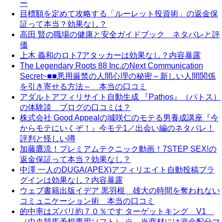
ー
目標額を定めて攻略する「ルーレット投資術」の返金保
証って本当？効果なし？
高田 賢の職場の健康と安全ガイドブック ネタバレと評
価
上木 義和のロト7アタッカーは効果なし？内容暴露
The Legendary Roots 88 Inc.のNext Communication
Secret~■■悪用厳禁の人間心理の秘密～新しい人間関係
を引き寄せる方法～ 本当の口コミ
アダルトアフィリサイト自動生成 『Pathos』（パトス）
の体験談 ブログの口コミは？
株式会社 Good Appealの城咲仁のモテる男養成講座『今
からモテにいくぞ！』今モテ1／出会い編のネタバレ！
評判と怪しい噂
加藤鷹流！プレミアムテクニック動画！7STEP SEX!の
返金保証って本当？効果なし？
中澤 一人のDUGA(APEX)アフィリエイト自動投稿プラ
グインは効果なし？内容暴露
ウェブ書籍出版イデア 黒羽根 雄大の時間を奪われない
コミュニケーション術 本当の口コミ
的中率はズバリ約７０％です ターゲットキング V1
（中央競馬予想専用ソフト） ※ 当商材には資金配分マ