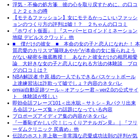
浮気・不倫の処方箋 彼の心を取り戻すために。の口コ
ミと２ｃｈの噂
【モテるファッション】女にモテるかっこいいファッシ
ョンのつくり方の評判は嘘！？ ２ちゃんの口コミ
『ホワイト仮面』｜『スーパーヒロインドミネーション
地獄 デビルスクワッド』他
■ 僕だけの彼女 ■ 本命の女の子と恋人になれた！ 本
質恋愛のカリスマ”藤咲あやか”が本命の女に振られよう
がない秘密を徹底教授！ あなたと彼女だけの相思相愛
論 大好きな女の子と恋人になれる方法の体験談 ブロ
グの口コミは？
NBA解説者 中原 雄の一人でもできるバスケットボール
上達練習法は詐欺って嘘でしょ？内容のネタバレ
omiai自動足跡ツール～オアッシー君～ver2.0の公式サイ
ト 体験談が怪しい
即効会話フレーズ101＜出水聡－サトシ－丸パクリ出来
る会話フレーズ集＞の話題になっている内容
プロポーズアイディア集の内容がネタバレ
『一番恥ずかしい穴！じっくりアナルガン見』｜『フリ
ーダムクリニック 尻責め』他
伝説のホスト井上敬一非常識な恋愛成功法則の評判が気