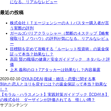
になる。リアルなレビュー
最近の投稿
株式会社ＩＴエージェンシーのＡＩバスター購入者が言
う実際の評判
ガールズバリアクラッシャー（禁断の４ステップ【略奪
寝取り】ノウハウ）の評判が気になる。リアルなレビュ
ー
目標額を定めて攻略する「ルーレット投資術」の返金保
証って本当？効果なし？
高田 賢の職場の健康と安全ガイドブック ネタバレと評
価
上木 義和のロト7アタッカーは効果なし？内容暴露
2020-02-10
OYAJI-DEAI
復縁・婚活・恋愛に関する事
別れた恋人とヨリを戻すには？の返金保証って本当？効果な
し？
【モラル・ハラスメント】実践対策ガイドブック【CD付き】
の株式会社 ダーザインが評価されてる 怪しい噂？
サブコンテンツ