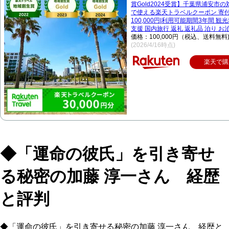
賞Gold2024受賞】千葉県浦安市
で使える楽天トラベルクーポン 寄
100,000円|利用可能期間3年間 観
支援 国内旅行 返礼 返礼品 泊り お
価格：100,000円（税込、送料無料
(2026/4/16時点)
楽天で購
◆「運命の彼氏」を引き寄せ
る秘密の加藤 淳一さん 経歴
と評判
◆「運命の彼氏」を引き寄せる秘密の加藤 淳一さん 経歴と