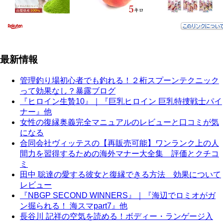
最新情報
管理釣り場初心者でも釣れる！２桁スプーンテクニック
って効果なし？暴露ブログ
『ヒロイン生贄10』｜『巨乳ヒロイン 巨乳特捜戦士パイ
ナー』他
女性の復縁奥義完全マニュアルのレビューと口コミが気
になる
合同会社ヴィッテスの【再販売可能】ワンランク上の人
間力を習得するための海外マナー大全集 評価とクチコ
ミ
田中 聡達の愛する彼女と復縁できる方法 効果について
レビュー
『NBGP SECOND WINNERS』｜『海辺でロミオがガ
ン掘られる！ 海スマpart7』他
長谷川 記祥の空気を読める！ボディー・ランゲージ入