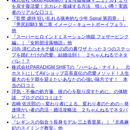
株式会社 Good Appealの【女性版復縁マニュアル】より
を戻す復活愛！元カレと復縁する方法 怪しい噂！実践
者のリアルな口コミ
『監禁 虐待 狂い乱れる猟奇的な少年 Spiral 第四章』｜
『男尻顔騎3 第二章 イメージ～キュートボーイフェラ』
他
『スーパーヒロインドミネーション地獄 フェザーピンク
編』｜『女幹部没落物語』他
川向 清仁のオキテ破りの恋の裏ワザ たった３つのステッ
プを踏むだけの恋愛、結婚法則！ ２ちゃんねるでネタ
バレ！？
株式会社PARADIGM SHIFTの『ハーレム・ナイト』 元
ホストにしてAVショップ店長直伝の恋愛メソッド！人生
最大のモテ期を迎えたいあなたの心強い味方です！ 本
当の口コミ
浮気・不倫の処方箋 彼の心を取り戻すために。の体験
談 ブログの口コミは？
吉崎 佐次郎の～変わり者による、変わり者のための～発
達障がい者の恋活・婚活攻略法 ２ちゃんねるでネタバ
レ！？
『レギンスの似合う長身モデル 三上香里菜』｜『北条麻
妃のスイミング教室』他