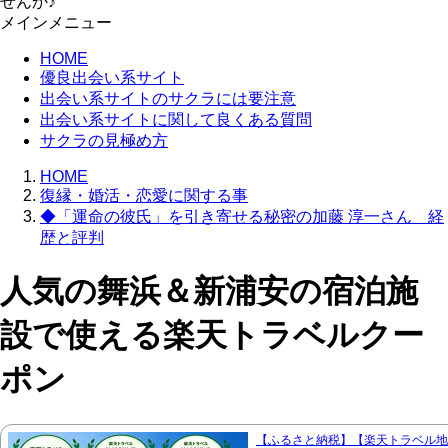
せんか♪
メインメニュー
HOME
優良出会い系サイト
出会い系サイトのサクラには要注意
出会い系サイトに関して良くある質問
サクラの見極め方
HOME
復縁・婚活・恋愛に関する事
◆「運命の彼氏」を引き寄せる秘密の加藤 淳一さん 経
歴と評判
人気の舞浜＆新浦安の宿泊施
設で使える楽天トラベルクー
ポン
【ふるさと納税】【楽天トラベル地