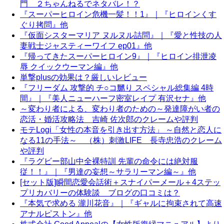
門 ２ちゃんねるでネタバレ！？
『スーパーヒロイン危機一髪！！1』｜『ヒロインくす
ぐり拷問』他
『仮面シスターマリア ヌルヌル詰問』｜『愛と性技の人
妻戦士ジャスティーワイフ ep01』他
『帰ってきたスーパーヒロイン9』｜『ヒロイン排泄凌
辱 クイックウーマン編』他
単撃plusの効果は？厳しいレビュー
『フリーダム 攻撃的 チ○コ嬲り スペシャル総集編 4時
間』｜『美人ニューハーフ密室レイプ 有沢セナ』他
～変わり者による、変わり者のための～発達障がい者の
恋活・婚活攻略法 吉崎 佐次郎のクレームや評判
モテLogi「女性の本音を引き出す方法」 ～自然と恋人に
なる11の手法～ （株）刺激LIFE 長寺忠浩のクレーム
や評判
『ラグビー部山中全裸特訓 先輩の命令には絶対服
従！！』｜『男達の妄想～サラリーマン編～』他
[セット版]瞬間恋愛会話術＋スナイパーメール＋4ステッ
プリカバリーの体験談 ブログの口コミは？
『本気で求める 瀧川花音』｜『ギャルに拘束されて高速
アナルピストン』他