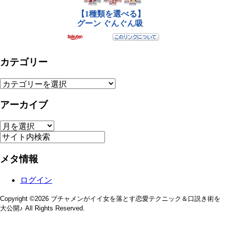
カテゴリー
カ
テ
アーカイブ
ゴ
リ
ー
ア
ー
カ
イ
メタ情報
ブ
ログイン
Copyright ©2026 ブチャメンがイイ女を落とす恋愛テクニック＆口説き術を
大公開♪ All Rights Reserved.