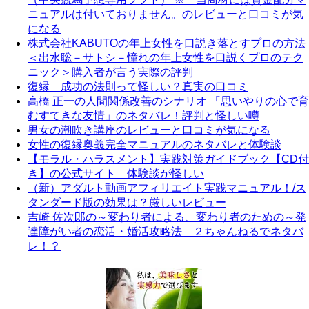
ニュアルは付いておりません。のレビューと口コミが気
になる
株式会社KABUTOの年上女性を口説き落とすプロの方法
＜出水聡－サトシ－憧れの年上女性を口説くプロのテク
ニック＞購入者が言う実際の評判
復縁 成功の法則って怪しい？真実の口コミ
高橋 正一の人間関係改善のシナリオ 「思いやりの心で育
むすてきな友情」のネタバレ！評判と怪しい噂
男女の潮吹き講座のレビューと口コミが気になる
女性の復縁奥義完全マニュアルのネタバレと体験談
【モラル・ハラスメント】実践対策ガイドブック【CD付
き】の公式サイト 体験談が怪しい
（新）アダルト動画アフィリエイト実践マニュアル！/ス
タンダード版の効果は？厳しいレビュー
吉崎 佐次郎の～変わり者による、変わり者のための～発
達障がい者の恋活・婚活攻略法 ２ちゃんねるでネタバ
レ！？