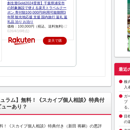
創生賞Gold2024受賞】千葉県浦安市
の対象施設で使える楽天トラベルクー
ポン 寄付額100,000円|利用可能期間3
年間 観光地応援 支援 国内旅行 返礼 返
礼品 泊り お泊り
価格：100,000円（税込、送料無料)
(2
026/4/16時点)
楽天で購
入
最近
株
入
ガ
ュラム】無料！《スカイプ個人相談》特典付
プ
ビューあり？
る
目
の
料！《スカイプ個人相談》特典付き（新田 将嗣）の悪評