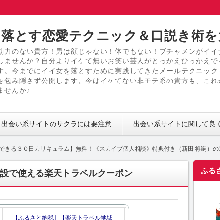
落とす恋愛テクニック＆口説き術を
動力のない貴方！男は顔じゃない！体でもない！ブチャメンがイイ
しませんか？自分よりイケて無いお笑い芸人がとっかえひっかえで
す。今までにイイ女を落とすために実践してきたメールテクニック
を包み隠さず公開します。今はイケてない非モテ系の貴方も、これ
ませんか♪
出会い系サイトのサクラには要注意
出会い系サイトに関して良
できる３０日カリキュラム】無料！《スカイプ個人相談》特典付き（新田 将嗣）の
ふる
設で使える楽天トラベルクーポン
【ふるさと納税】【楽天トラベル地域