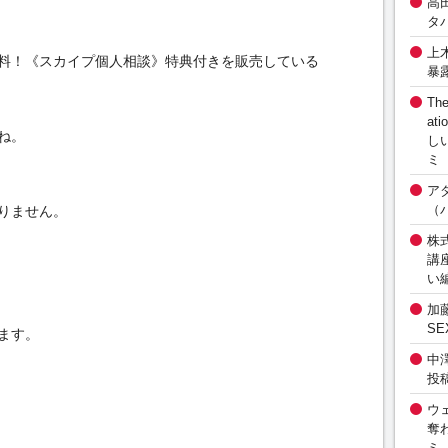
高
タ
上
料！《スカイプ個人相談》特典付きを販売している
暴
The
at
ね。
し
ミ
ア
（
りません。
株式
講
い
加
S
ます。
中
投
ウ
奪
ミ