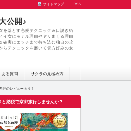
サイトマップ
RSS
大公開♪
女を落とす恋愛テクニック＆口説き術
イイ女にモテル理由やヤリまくる理由
＆確実にエッチまで持ち込む独自の攻
からテクニックを磨いて貴方好みの女
くある質問
サクラの見極め方
悪評のレビューあり？
さと納税で京都旅行しませんか？