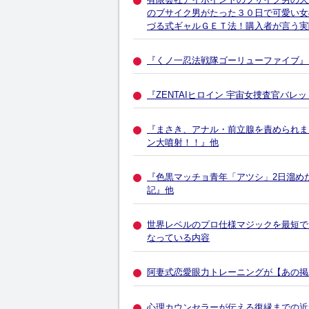
のブサイク男がたった３０日で可愛い女
づる式ギャルＧＥＴ法！購入者が言う実
『くノ一忍法戦隊ゴーリューファイブ』
『ZENTAIヒロイン 宇宙女捜査官バレ
『まさき、アナル・前立腺を責められま
ン大噴射！！』他
『色黒マッチョ青年「アツシ」2日溜め
記』他
世界レベルのプロ仕様マジックを最短で
なっている内容
阿妻式恋愛眼力トレーニングが【あの掲
心理カウンセラーが伝える復縁までの近