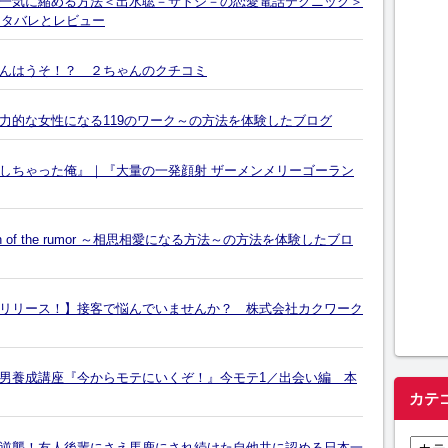
一気に縮める方法＜出水聡－サトシ－の恋愛電話テクニック＞
ネタバレとレビュー
んはうそ！？ ２ちゃんのクチコミ
力的な女性になる119のワーク～の方法を体験したブログ
しちゃった俺』｜『大量の一発顔射 ザーメンメリーゴーラン
 of the rumor ～相思相愛になる方法～の方法を体験したブロ
リリース！】接客で悩んでいませんか？ 株式会社カクワーク
のモテる男養成講座『今からモテにいくぞ！』今モテ1／出会い編 本
カテ
カ
逆襲！友人後輩にさえ馬鹿にされ続けた自他共に認める日本一