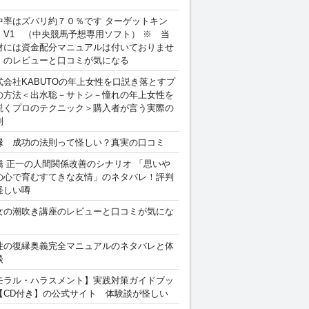
中率はズバリ約７０％です ターゲットキン
 V1 （中央競馬予想専用ソフト） ※ 当
材には資金配分マニュアルは付いておりませ
。のレビューと口コミが気になる
式会社KABUTOの年上女性を口説き落とすプ
の方法＜出水聡－サトシ－憧れの年上女性を
説くプロのテクニック＞購入者が言う実際の
判
縁 成功の法則って怪しい？真実の口コミ
橋 正一の人間関係改善のシナリオ 「思いや
の心で育むすてきな友情」のネタバレ！評判
怪しい噂
女の潮吹き講座のレビューと口コミが気にな
性の復縁奥義完全マニュアルのネタバレと体
談
モラル・ハラスメント】実践対策ガイドブッ
【CD付き】の公式サイト 体験談が怪しい