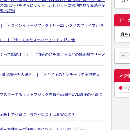
テ
のコばかりを次々にゲットしたヒジョーに酒池肉林な新感覚芋
際の評判
ゴ
リ
アー
ー
｜『ヒロインイメージファクトリー23 レクサスファイブ』他
ア
ー
ット』｜『帰ってきたスーパーヒロイン13』他
カ
イ
くって悶絶！！』｜『自分の頭を超えるほどの飛距離でザーメ
ブ
た濃厚精子を大発射』｜『トキメキのヤンチャラ男子観察日
メタ
ロ
マスターするキメるマジック勝負手品48手DVD講座の話題に
示板】で話題に！評判や口コミは真実なの？
道～女性版～の評判が気になる。リアルなレビュー