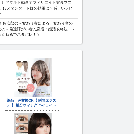
新）アダルト動画アフィリエイト実践マニュ
ル！/スタンダード版の効果は？厳しいレビ
ー
崎 佐次郎の～変わり者による、変わり者の
めの～発達障がい者の恋活・婚活攻略法 ２
ゃんねるでネタバレ！？