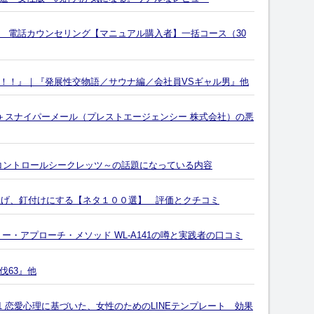
 電話カウンセリング【マニュアル購入者】一括コース（30
！！』｜『発展性交物語／サウナ編／会社員VSギャル男』他
ー＋スナイパーメール（プレストエージェンシー 株式会社）の悪
 ～ラブコントロールシークレッツ～の話題になっている内容
り上げ、釘付けにする【ネタ１００選】 評価とクチコミ
ー・アプローチ・メソッド WL-A141の噂と実践者の口コミ
伐63』他
1 恋愛心理に基づいた、女性のためのLINEテンプレート 効果