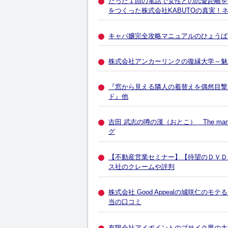
たった１回の電話で女性との恋愛距離を
をつくった株式会社KABUTOの真実！
キャバ嬢完全攻略マニュアルのひょうば
株式会社アンカーリンクの復縁大学～魅
『窓から見える隣人の着替えを偶然目撃
ド』他
吉田 武志の噂の漢（おとこ） The man
グ
【不動産営業セミナー】【待望のＤＶＤ
ス社のクレームや評判
株式会社 Good Appealの城咲仁
当の口コミ
有限会社アイポイントのブサイク男の大