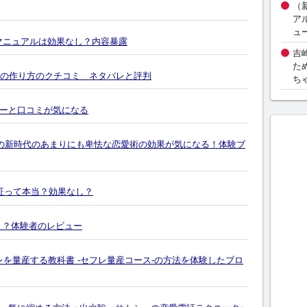
（
ア
ュ
マニュアルは効果なし？内容暴露
吉
た
女の作り方のクチコミ ネタバレと評判
ち
ーと口コミが気になる
Aの新時代のあまりにも卑怯な恋愛術の効果が気になる！体験ブ
証って本当？効果なし？
う？体験者のレビュー
レを量産する教科書 -セフレ量産コース-の方法を体験したブロ