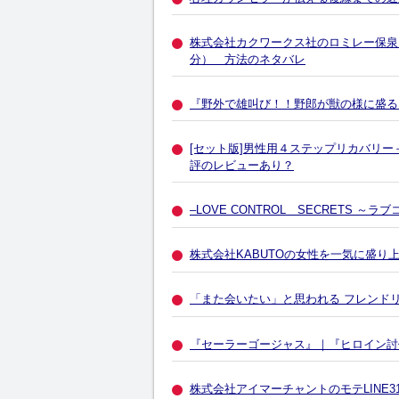
株式会社カクワークス社のロミレー保泉
分） 方法のネタバレ
『野外で雄叫び！！野郎が獣の様に盛る
[セット版]男性用４ステップリカバリ
評のレビューあり？
–LOVE CONTROL SECRETS
株式会社KABUTOの女性を一気に盛
「また会いたい」と思われる フレンドリ
『セーラーゴージャス』｜『ヒロイン討
株式会社アイマーチャントのモテLINE3