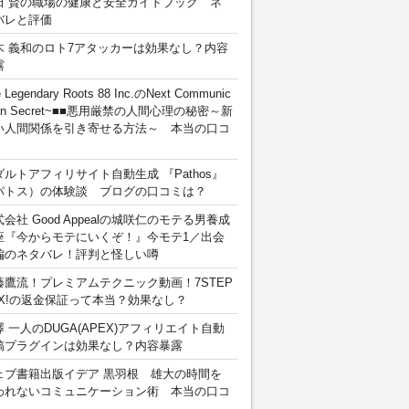
田 賢の職場の健康と安全ガイドブック ネ
バレと評価
木 義和のロト7アタッカーは効果なし？内容
露
 Legendary Roots 88 Inc.のNext Communic
ion Secret~■■悪用厳禁の人間心理の秘密～新
い人間関係を引き寄せる方法～ 本当の口コ
ダルトアフィリサイト自動生成 『Pathos』
パトス）の体験談 ブログの口コミは？
会社 Good Appealの城咲仁のモテる男養成
座『今からモテにいくぞ！』今モテ1／出会
編のネタバレ！評判と怪しい噂
藤鷹流！プレミアムテクニック動画！7STEP
EX!の返金保証って本当？効果なし？
澤 一人のDUGA(APEX)アフィリエイト自動
稿プラグインは効果なし？内容暴露
ェブ書籍出版イデア 黒羽根 雄大の時間を
われないコミュニケーション術 本当の口コ