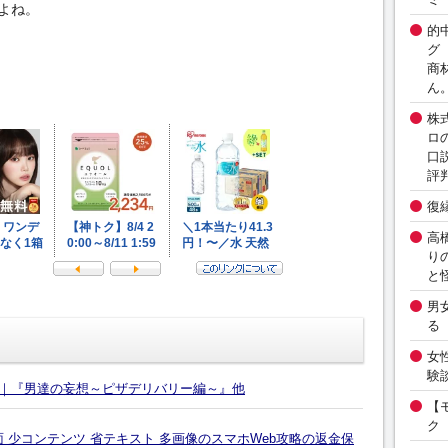
よね。
的
グ
商
ん
株
ロ
口
評
復
高
り
と
男
る
女
験
』｜『男達の妄想～ピザデリバリー編～』他
【
ク
面 少コンテンツ 省テキスト 多画像のスマホWeb攻略の返金保