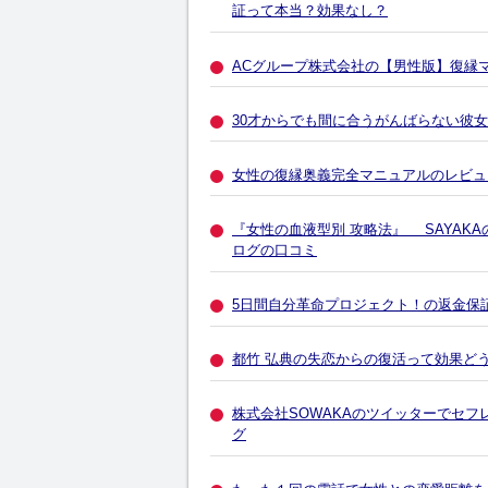
証って本当？効果なし？
ACグループ株式会社の【男性版】復縁
30才からでも間に合うがんばらない彼
女性の復縁奥義完全マニュアルのレビュ
『女性の血液型別 攻略法』 SAYAK
ログの口コミ
5日間自分革命プロジェクト！の返金保
都竹 弘典の失恋からの復活って効果ど
株式会社SOWAKAのツイッターでセフ
グ