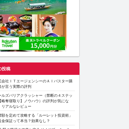
の投稿
式会社ＩＴエージェンシーのＡＩバスター購
者が言う実際の評判
ールズバリアクラッシャー（禁断の４ステッ
【略奪寝取り】ノウハウ）の評判が気にな
。リアルなレビュー
標額を定めて攻略する「ルーレット投資術」
返金保証って本当？効果なし？