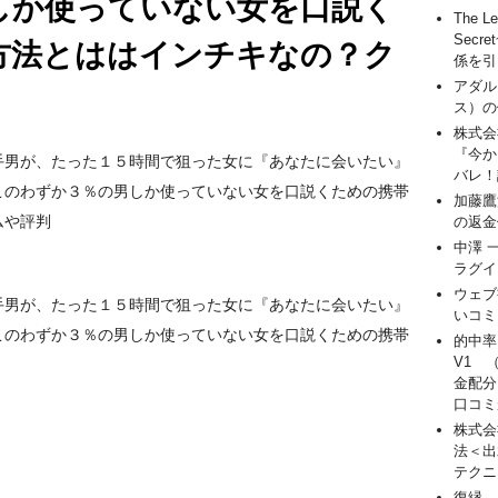
しか使っていない女を口説く
The Le
Sec
方法とははインチキなの？ク
係を引
アダル
ス）の
株式会
『今か
手男が、たった１５時間で狙った女に『あなたに会いたい』
バレ！
このわずか３％の男しか使っていない女を口説くための携帯
加藤鷹
ムや評判
の返金
中澤 
ラグイ
ウェブ
手男が、たった１５時間で狙った女に『あなたに会いたい』
いコミ
このわずか３％の男しか使っていない女を口説くための携帯
的中率
V1 
金配分
口コミ
株式会
法＜出
テクニ
復縁 