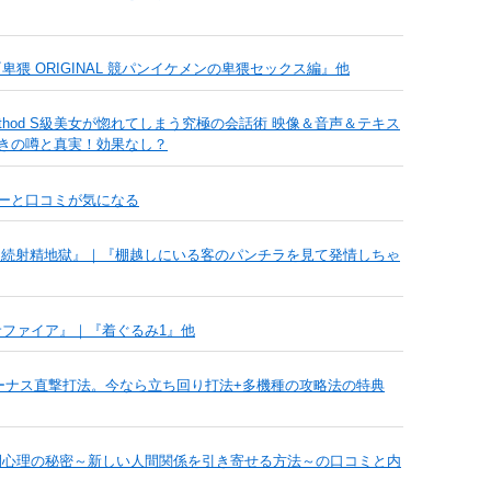
』｜『卑猥 ORIGINAL 競パンイケメンの卑猥セックス編』他
alk Method S級美女が惚れてしまう究極の会話術 映像＆音声＆テキス
きの噂と真実！効果なし？
ーと口コミが気になる
連続射精地獄』｜『棚越しにいる客のパンチラを見て発情しちゃ
サファイア』｜『着ぐるみ1』他
ーナス直撃打法。今なら立ち回り打法+多機種の攻略法の特典
■悪用厳禁の人間心理の秘密～新しい人間関係を引き寄せる方法～の口コミと内