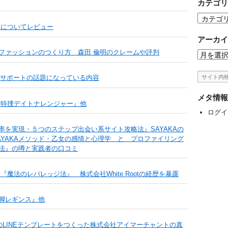
カテゴリ
カ
果についてレビュー
テ
ゴ
アーカイ
リ
ファッションのつくり方 森田 倫明のクレームや評判
ア
ー
ー
カ
極めサポートの話題になっている内容
イ
ブ
メタ情報
河特捜デイトナレンジャー』他
ログイ
を実現・５つのステップ出会い系サイト攻略法』SAYAKAの
YAKAメソッド・乙女の感情と心理学 と プロファイリング
法』の噂と実践者の口コミ
魔法のレバレッジ法』 株式会社White Rootの経歴を暴露
脚レギンス』他
めのLINEテンプレートをつくった株式会社アイマーチャントの真