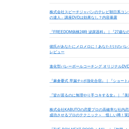
株式会社スピーチジャパンのテレビ朝日系コン
の達人」講座DVDは効果なし？内容暴露
『FREEDOM病棟24時 泌尿器科』｜『27
彼氏があなたにメロメロに！あなただけのバレ
レビュー
進化型バレーボールコーチング オリジナルDVD
『麻倉憂式 早漏チ○ポ強化合宿』｜『ショー
『皆が居るのに無理やり手コキする女』｜『美
株式会社KABUTOの恋愛プロの高確率な社内
成功させるプロのテクニック＞ 怪しい噂！実