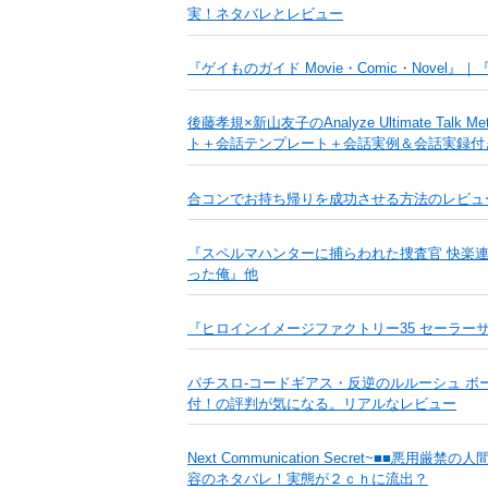
実！ネタバレとレビュー
『ゲイものガイド Movie・Comic・Novel
後藤孝規×新山友子のAnalyze Ultimate T
ト＋会話テンプレート＋会話実例＆会話実録付
合コンでお持ち帰りを成功させる方法のレビュ
『スペルマハンターに捕らわれた捜査官 快楽
った俺』他
『ヒロインイメージファクトリー35 セーラー
パチスロ-コードギアス・反逆のルルーシュ ボ
付！の評判が気になる。リアルなレビュー
Next Communication Secret~■
容のネタバレ！実態が２ｃｈに流出？