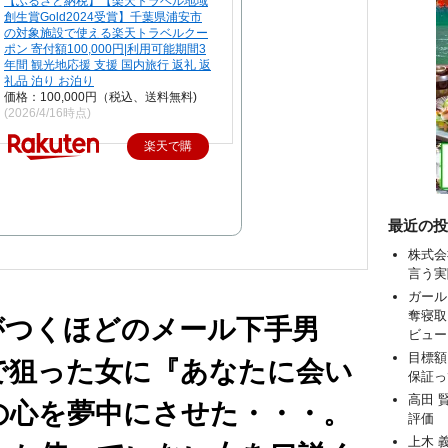
【ふるさと納税】【楽天トラベル地域
創生賞Gold2024受賞】千葉県浦安市
の対象施設で使える楽天トラベルクー
ポン 寄付額100,000円|利用可能期間3
年間 観光地応援 支援 国内旅行 返礼 返
礼品 泊り お泊り
価格：100,000円（税込、送料無料)
(2026/4/16時点)
楽天で購
入
最近の投
株式会
言う実
ガール
奪寝取
がつくほどのメール下手男
ビュー
目標額
で狙った女に『あなたに会い
保証っ
高田 
の心を夢中にさせた・・・。
評価
上木 