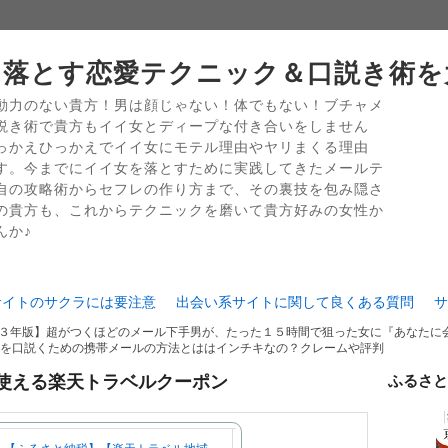
落とす恋愛テクニック＆口説き術を
動力のない貴方！男は顔じゃない！体でもない！ブチャメ
説き術で貴方もイイ女とディープな付き合いをしません
っかえひっかえでイイ女にモテル理由やヤリまくる理由
す。今までにイイ女を落とすために実践してきたメールテ
自の攻略術からセフレの作り方まで、その裏技を包み隠さ
の貴方も、これからテクニックを磨いて貴方好みの女性か
んか♪
サイトのサクラには要注意
出会い系サイトに関して良くある質問
サ
３年版】超がつくほどのメール下手男が、たった１５時間で狙った女に『あなたに
を口説くための携帯メールの方法とははインチキなの？クレームや評判
使える楽天トラベルクーポン
ふるさと