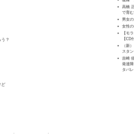
高橋 
で育む
男女の
女性の
【モラ
【CD
ろう？
（新）
スタン
吉崎 
発達障
タバレ
けど