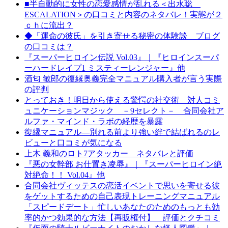
■半自動的に女性の恋愛感情が乱れる＜出水聡
ESCALATION＞の口コミと内容のネタバレ！実態が２
ｃｈに流出？
◆「運命の彼氏」を引き寄せる秘密の体験談 ブログ
の口コミは？
『スーパーヒロイン伝説 Vol.03』｜『ヒロインスーパ
ーハードレイプ1 ミスティーレンジャー』他
酒匂 敏郎の復縁奥義完全マニュアル購入者が言う実際
の評判
とっておき！明日から使える驚愕の社交術 対人コミ
ュニケーションマジック －9セレクト－ 合同会社ア
ルファ・マインド・ラボの経歴を暴露
復縁マニュアル―別れる前より強い絆で結ばれるのレ
ビューと口コミが気になる
上木 義和のロト7アタッカー ネタバレと評価
『悪の女幹部 お仕置き凌辱』｜『スーパーヒロイン絶
対絶命！！ Vol.04』他
合同会社ヴィッテスの恋活イベントで思いを寄せる彼
をゲットするための自己表現トレーニングマニュアル
「スピードデート」忙しいあなたのためのもっとも効
率的かつ効果的な方法【再販権付】 評価とクチコミ