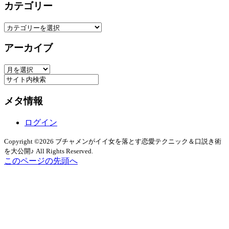
カテゴリー
カ
テ
アーカイブ
ゴ
リ
ア
ー
ー
カ
メタ情報
イ
ブ
ログイン
Copyright ©2026 ブチャメンがイイ女を落とす恋愛テクニック＆口説き術
を大公開♪ All Rights Reserved.
このページの先頭へ