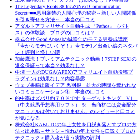
The Legendary Roots 88 Inc.のNext Communication
Secret~■■悪用厳禁の人間心理の秘密～新しい人間関係
を引き寄せる方法～ 本当の口コミ
アダルトアフィリサイト自動生成 『Pathos』（パト
ス）の体験談 ブログの口コミは？
株式会社 Good Appealの城咲仁のモテる男養成講座
『今からモテにいくぞ！』今モテ1／出会い編のネタバ
レ！評判と怪しい噂
加藤鷹流！プレミアムテクニック動画！7STEP SEX!の
返金保証って本当？効果なし？
中澤 一人のDUGA(APEX)アフィリエイト自動投稿プ
ラグインは効果なし？内容暴露
ウェブ書籍出版イデア 黒羽根 雄大の時間を奪われな
いコミュニケーション術 本当の口コミ
的中率はズバリ約７０％です ターゲットキング V1
（中央競馬予想専用ソフト） ※ 当商材には資金配分
マニュアルは付いておりません。のレビューと口コミ
が気になる
株式会社KABUTOの年上女性を口説き落とすプロの方
法＜出水聡－サトシ－憧れの年上女性を口説くプロの
テクニック＞購入者が言う実際の評判