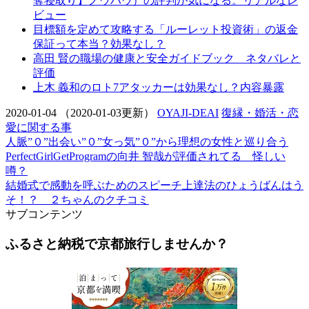
奪寝取り】ノウハウ）の評判が気になる。リアルなレ
ビュー
目標額を定めて攻略する「ルーレット投資術」の返金
保証って本当？効果なし？
高田 賢の職場の健康と安全ガイドブック ネタバレと
評価
上木 義和のロト7アタッカーは効果なし？内容暴露
2020-01-04
（2020-01-03更新）
OYAJI-DEAI
復縁・婚活・恋
愛に関する事
人脈”０”出会い”０”女っ気”０”から理想の女性と巡り合う
PerfectGirlGetProgramの向井 智哉が評価されてる 怪しい
噂？
結婚式で感動を呼ぶためのスピーチ上達法のひょうばんはう
そ！？ ２ちゃんのクチコミ
サブコンテンツ
ふるさと納税で京都旅行しませんか？