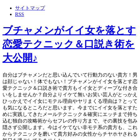
サイトマップ
RSS
ブチャメンがイイ女を落とす
恋愛テクニック＆口説き術を
大公開♪
自分はブチャメンだと思い込んでいて行動力のない貴方！男
は顔じゃない！体でもない！ブチャメンがイイ女を落とす恋
愛テクニック＆口説き術で貴方もイイ女とディープな付き合
いをしませんか？自分よりイケて無いお笑い芸人がとっかえ
ひっかえでイイ女にモテル理由やヤリまくる理由は？とって
も気になるところだと思います。今までにイイ女を落とすた
めに実践してきたメールテクニック＆確実にエッチまで持ち
込む独自の攻略術からセフレの作り方まで、その裏技を包み
隠さず公開します。今はイケてない非モテ系の貴方も、これ
からテクニックを磨いて貴方好みの女性からチヤホヤされる