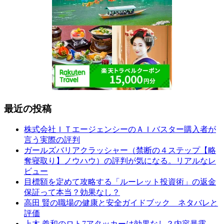
最近の投稿
株式会社ＩＴエージェンシーのＡＩバスター購入者が
言う実際の評判
ガールズバリアクラッシャー（禁断の４ステップ【略
奪寝取り】ノウハウ）の評判が気になる。リアルなレ
ビュー
目標額を定めて攻略する「ルーレット投資術」の返金
保証って本当？効果なし？
高田 賢の職場の健康と安全ガイドブック ネタバレと
評価
上木 義和のロト7アタッカーは効果なし？内容暴露