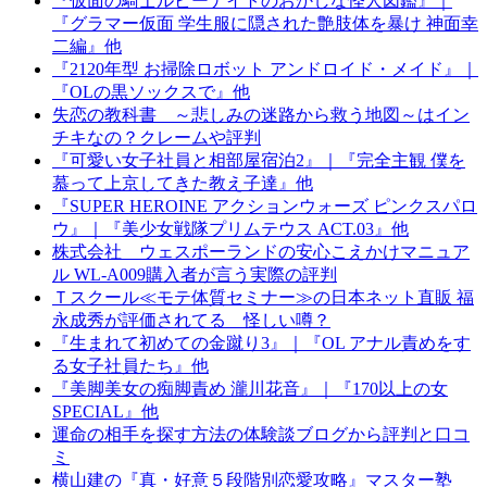
『仮面の騎士ルビーナイトのおかしな怪人図鑑』｜
『グラマー仮面 学生服に隠された艶肢体を暴け 神面幸
二編』他
『2120年型 お掃除ロボット アンドロイド・メイド』｜
『OLの黒ソックスで』他
失恋の教科書 ～悲しみの迷路から救う地図～はイン
チキなの？クレームや評判
『可愛い女子社員と相部屋宿泊2』｜『完全主観 僕を
慕って上京してきた教え子達』他
『SUPER HEROINE アクションウォーズ ピンクスパロ
ウ』｜『美少女戦隊プリムテウス ACT.03』他
株式会社 ウェスポーランドの安心こえかけマニュア
ル WL-A009購入者が言う実際の評判
Ｔスクール≪モテ体質セミナー≫の日本ネット直販 福
永成秀が評価されてる 怪しい噂？
『生まれて初めての金蹴り3』｜『OL アナル責めをす
る女子社員たち』他
『美脚美女の痴脚責め 瀧川花音』｜『170以上の女
SPECIAL』他
運命の相手を探す方法の体験談ブログから評判と口コ
ミ
横山建の『真・好意５段階別恋愛攻略』マスター塾