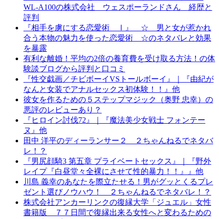
WL-A100の株式会社 ウェスポーランドさん 経歴と
評判
『相手を虜にする恋愛術 Ⅰ』 ☆ 男と女が惹かれ
合う本物の魅力を使った恋愛術 ☆のネタバレと効果
を暴露
有利な離婚！平均の2倍の養育費を受け取る方法！の体
験談ブログから評判と口コミ
『性交戯画／チビボーイVSトールボーイ』｜『由紀が
なんと女装でアナルセックス初体験！！』他
彼女を作るための５ステップマジック（奥野 忠幸）の
悪評のレビューあり？
『ヒロイン討伐72』｜『魔法美少女戦士 フォンテー
ヌ』他
田中 洋平のディーランサー２ ２ちゃんねるでネタバ
レ！？
『男尻顔騎3 第五章 プライベートセックス』｜『野外
レイプ『白昼堂々全裸にさせて性的暴力！！』』他
川島 義幸のあなたを際立たせる！男がグッとくるプレ
ゼント選びノウハウ！ ２ちゃんねるでネタバレ！？
株式会社アンカーリンクの復縁大学「ジュエル」女性
書籍版 ７７日間で復縁出来る女性へと変わるための