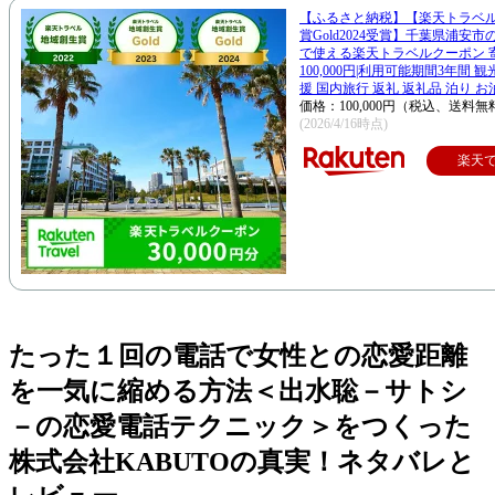
【ふるさと納税】【楽天トラベ
賞Gold2024受賞】千葉県浦安
で使える楽天トラベルクーポン 
100,000円|利用可能期間3年間 
援 国内旅行 返礼 返礼品 泊り お
価格：100,000円（税込、送料無
(2026/4/16時点)
楽天
たった１回の電話で女性との恋愛距離
を一気に縮める方法＜出水聡－サトシ
－の恋愛電話テクニック＞をつくった
株式会社KABUTOの真実！ネタバレと