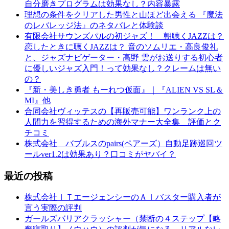
自分磨きプログラムは効果なし？内容暴露
理想の条件をクリアした男性と山ほど出会える 『魔法
のレバレッジ法』のネタバレと体験談
有限会社サウンズパルの初ジャズ！ 朝聴くJAZZは？
恋したときに聴くJAZZは？ 音のソムリエ・高良俊礼
と、ジャズナビゲーター・高野 雲がお送りする初心者
に優しいジャズ入門！って効果なし？クレームは無い
の？
『新・美しき勇者 もーれつ仮面』｜『ALIEN VS SL＆
MI』他
合同会社ヴィッテスの【再販売可能】ワンランク上の
人間力を習得するための海外マナー大全集 評価とク
チコミ
株式会社 バブルスのpairs(ペアーズ）自動足跡巡回ツ
ールver1.2は効果あり？口コミがヤバイ？
最近の投稿
株式会社ＩＴエージェンシーのＡＩバスター購入者が
言う実際の評判
ガールズバリアクラッシャー（禁断の４ステップ【略