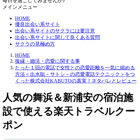
毎日を過ごしてみませんか♪
メインメニュー
HOME
優良出会い系サイト
出会い系サイトのサクラには要注意
出会い系サイトに関して良くある質問
サクラの見極め方
HOME
復縁・婚活・恋愛に関する事
たった１回の電話で女性との恋愛距離を一気に縮める
方法＜出水聡－サトシ－の恋愛電話テクニック＞をつ
くった株式会社KABUTOの真実！ネタバレとレビュー
人気の舞浜＆新浦安の宿泊施
設で使える楽天トラベルクー
ポン