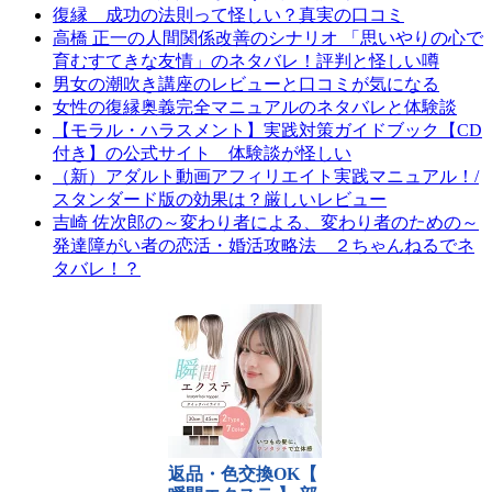
復縁 成功の法則って怪しい？真実の口コミ
高橋 正一の人間関係改善のシナリオ 「思いやりの心で
育むすてきな友情」のネタバレ！評判と怪しい噂
男女の潮吹き講座のレビューと口コミが気になる
女性の復縁奥義完全マニュアルのネタバレと体験談
【モラル・ハラスメント】実践対策ガイドブック【CD
付き】の公式サイト 体験談が怪しい
（新）アダルト動画アフィリエイト実践マニュアル！/
スタンダード版の効果は？厳しいレビュー
吉崎 佐次郎の～変わり者による、変わり者のための～
発達障がい者の恋活・婚活攻略法 ２ちゃんねるでネ
タバレ！？