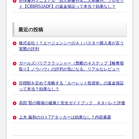
野球審判マニュアル「四人制審判＆二人制審判」フルセッ
ト【CBBRS1ADF】の返金保証って本当？効果なし？
最近の投稿
株式会社ＩＴエージェンシーのＡＩバスター購入者が言う
実際の評判
ガールズバリアクラッシャー（禁断の４ステップ【略奪寝
取り】ノウハウ）の評判が気になる。リアルなレビュー
目標額を定めて攻略する「ルーレット投資術」の返金保証
って本当？効果なし？
高田 賢の職場の健康と安全ガイドブック ネタバレと評価
上木 義和のロト7アタッカーは効果なし？内容暴露