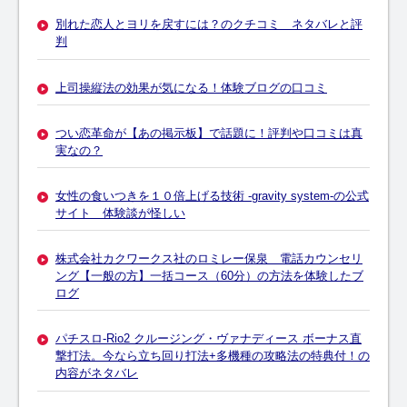
別れた恋人とヨリを戻すには？のクチコミ ネタバレと評
判
上司操縦法の効果が気になる！体験ブログの口コミ
つい恋革命が【あの掲示板】で話題に！評判や口コミは真
実なの？
女性の食いつきを１０倍上げる技術 -gravity system-の公式
サイト 体験談が怪しい
株式会社カクワークス社のロミレー保泉 電話カウンセリ
ング【一般の方】一括コース（60分）の方法を体験したブ
ログ
パチスロ-Rio2 クルージング・ヴァナディース ボーナス直
撃打法。今なら立ち回り打法+多機種の攻略法の特典付！の
内容がネタバレ