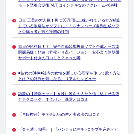
モード誘引会話術[M.T]はインチキなの？クレームや評判
日吉 正美の大人気！月に30万円以上稼がれている方が続出
している攻略法がソフトに！！◇ナンバーズ自動生成ソフ
ト◇購入者が言う実際の評判
毎日が給料日！？ 完全自動競馬投資ソフト合成オッズ南
関競馬版！枠連（枠複）４点バージョン！安心楽々無期限
サポート付きの口コミと２ｃｈの噂
■彼女のDNA■社内の女性を新しい心理学を使って欺く方法
とは？の評判が気になる。リアルなレビュー
話題の【特別セット】女性に運命の人だと信じ込ませる依
存テクニック ネタバレ 暴露と口コミ
【再販権付】モテ会話術の噂と実践者の口コミ
『金玉潰し48手』｜『パンティに生チ○コをブチ込みドピ