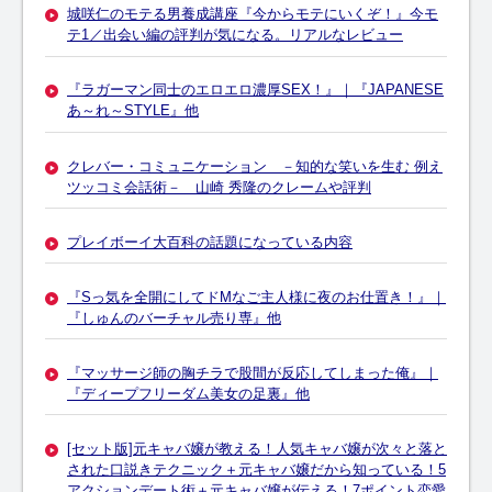
城咲仁のモテる男養成講座『今からモテにいくぞ！』今モ
テ1／出会い編の評判が気になる。リアルなレビュー
『ラガーマン同士のエロエロ濃厚SEX！』｜『JAPANESE
あ～れ～STYLE』他
クレバー・コミュニケーション －知的な笑いを生む 例え
ツッコミ会話術－ 山崎 秀隆のクレームや評判
プレイボーイ大百科の話題になっている内容
『Sっ気を全開にしてドMなご主人様に夜のお仕置き！』｜
『しゅんのバーチャル売り専』他
『マッサージ師の胸チラで股間が反応してしまった俺』｜
『ディープフリーダム美女の足裏』他
[セット版]元キャバ嬢が教える！人気キャバ嬢が次々と落と
された口説きテクニック＋元キャバ嬢だから知っている！5
アクションデート術＋元キャバ嬢が伝える！7ポイント恋愛