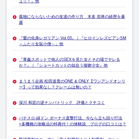
ュッ！』他
孤独にならないための友達の作り方 木多 崇将の経歴を暴
露
『愛の化身レガリアン Vol.03』｜『ヒロインレズビアンSM
～ふたり女鼠小僧～』他
『青姦スポットで他人のSEXを見た女とその場でヤレる
か？』｜『ショートカットの似合う接吻少女』他
まうまう企画 松田道貴のONE & ONLY【ワンアンドオンリ
ー】って効果なし？クレームは無いの？
深川 和宏の逆ナンパトリック 評価とクチコミ
パチスロ-緑ドン ボーナス直撃打法。今なら立ち回り打法
+多機種の攻略法の特典付！の体験談 ブログの口コミは？