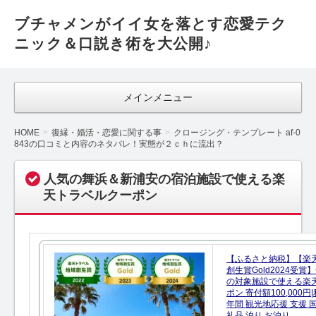
ブチャメンがイイ女を落とす恋愛テク
ニック＆口説き術を大公開♪
メインメニュー
HOME
復縁・婚活・恋愛に関する事
クロージング・テンプレート af-0
843の口コミと内容のネタバレ！実態が２ｃｈに流出？
人気の舞浜＆新浦安の宿泊施設で使える楽
天トラベルクーポン
【ふるさと納税】【楽
創生賞Gold2024受
の対象施設で使える楽
ポン 寄付額100,000
年間 観光地応援 支援 
礼品 泊り お泊り