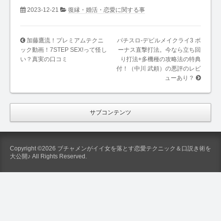
2023-12-21
復縁・婚活・恋愛に関する事
加藤鷹流！プレミアムテクニ
パチスロ-デビルメイクライ3 ボ
ック動画！7STEP SEX!って怪し
ーナス直撃打法。今なら立ち回
い？真実の口コミ
り打法+多機種の攻略法の特典
付！（中川 武頼）の悪評のレビ
ューあり？
サブコンテンツ
Copyright ©2026 ブチャメンがイイ女を落とす恋愛テクニック＆口説き術を
大公開♪ All Rights Reserved.