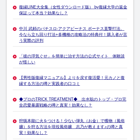
復縁LINE大全集（女性ダウンロード版） by復縁大学の返金
保証って本当？効果なし？
中川 武頼のパチスロ-アクアビーナス ボーナス直撃打法。
今なら立ち回り打法+多機種の攻略法の特典付！購入者が言
う実際の評判
「彼の浮気ぐせ」を簡単に治す方法の公式サイト 体験談
が怪しい
【男性版復縁マニュアル】よりを戻す復活愛！元カノと復
縁する方法の噂と実践者の口コミ
◆プロのTRICK TREATMENT◆ 出水聡のトップ・プロ完
全恋愛暴露戦略の噂と真実！効果なし？
狩猟本能に火をつける！少ない弾丸（お金）で獲物（風俗
嬢）を狩る方法を現役風俗嬢 志乃が教えます♪の噂と真
実！効果なし？