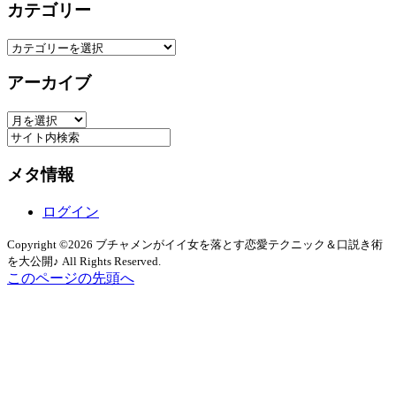
カテゴリー
カ
テ
アーカイブ
ゴ
リ
ア
ー
ー
カ
メタ情報
イ
ブ
ログイン
Copyright ©2026 ブチャメンがイイ女を落とす恋愛テクニック＆口説き術
を大公開♪ All Rights Reserved.
このページの先頭へ