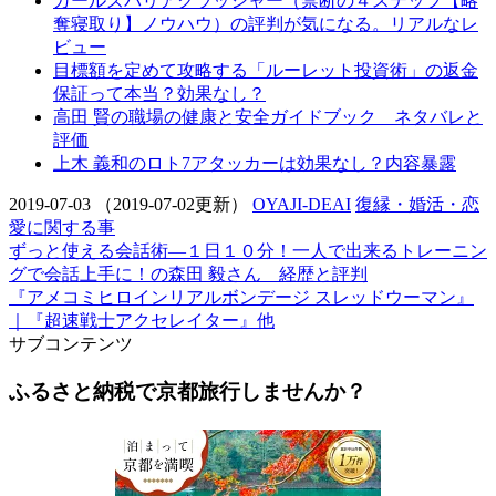
ガールズバリアクラッシャー（禁断の４ステップ【略
奪寝取り】ノウハウ）の評判が気になる。リアルなレ
ビュー
目標額を定めて攻略する「ルーレット投資術」の返金
保証って本当？効果なし？
高田 賢の職場の健康と安全ガイドブック ネタバレと
評価
上木 義和のロト7アタッカーは効果なし？内容暴露
2019-07-03
（2019-07-02更新）
OYAJI-DEAI
復縁・婚活・恋
愛に関する事
ずっと使える会話術―１日１０分！一人で出来るトレーニン
グで会話上手に！の森田 毅さん 経歴と評判
『アメコミヒロインリアルボンデージ スレッドウーマン』
｜『超速戦士アクセレイター』他
サブコンテンツ
ふるさと納税で京都旅行しませんか？