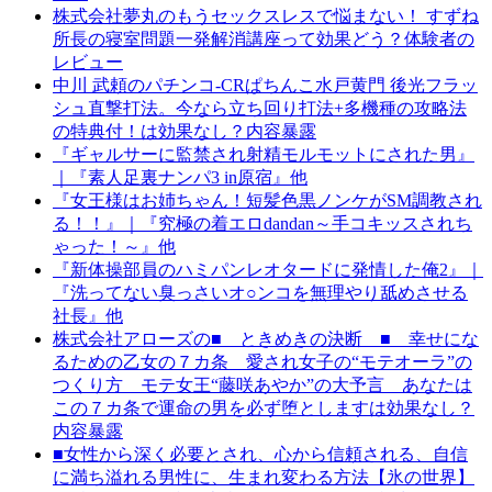
株式会社夢丸のもうセックスレスで悩まない！ すずね
所長の寝室問題一発解消講座って効果どう？体験者の
レビュー
中川 武頼のパチンコ-CRぱちんこ水戸黄門 後光フラッ
シュ直撃打法。今なら立ち回り打法+多機種の攻略法
の特典付！は効果なし？内容暴露
『ギャルサーに監禁され射精モルモットにされた男』
｜『素人足裏ナンパ3 in原宿』他
『女王様はお姉ちゃん！短髪色黒ノンケがSM調教され
る！！』｜『究極の着エロdandan～手コキッスされち
ゃった！～』他
『新体操部員のハミパンレオタードに発情した俺2』｜
『洗ってない臭っさいオ○ンコを無理やり舐めさせる
社長』他
株式会社アローズの■ ときめきの決断 ■ 幸せにな
るための乙女の７カ条 愛され女子の“モテオーラ”の
つくり方 モテ女王“藤咲あやか”の大予言 あなたは
この７カ条で運命の男を必ず堕としますは効果なし？
内容暴露
■女性から深く必要とされ、心から信頼される、自信
に満ち溢れる男性に、生まれ変わる方法【氷の世界】