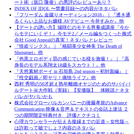
ート術（坂口 隆俊）の悪評のレビューあり？
INDEX OF IDOL 〜禁書目録〜の内容がネタバレ
『フリーダム 金蹴りオーディション2018』｜『透き通
るくらい上品なお嬢様 AVデビュー 今井すみか』他
【デートの誘い方】城咲仁のモテる男養成講座『今か
らモテにいくぞ！』今モテ2／メール編をつくった株式
会社 Good Appealの真実！ネタバレとレビュー
『怪盗リンクス』｜『格闘美少女神美 The Death of
Shengmei』他
『色黒エロボディ昴の感じている様を激撮！』｜『高
身長のモデル系翔太18歳をスカウト！』他
『天然素材ボーイ in 石垣島 2nd season～初対面編』｜
『性交戯画／即ヤリ！痛快ライフ』他
西村 秀明の50才超え熟年離婚オヤジのためのサバイバ
ルデート㊙大作戦（実録）【安価版】 体験談とネタ
バレがヤバいかも
株式会社グローバルカンパニーの後藤孝規のAdvance
Communication 映像＆音声＆テキストの会話上達法 ２
つの期間限定特典付き 評価とクチコミ
心理カウンセラーが伝える復縁までの近道～女性版～
は詐欺って嘘でしょ？内容のネタバレ