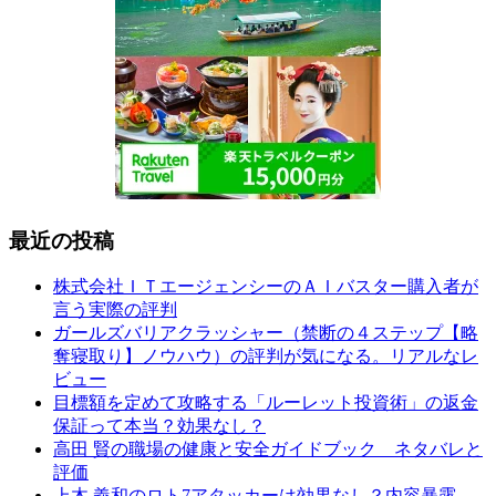
最近の投稿
株式会社ＩＴエージェンシーのＡＩバスター購入者が
言う実際の評判
ガールズバリアクラッシャー（禁断の４ステップ【略
奪寝取り】ノウハウ）の評判が気になる。リアルなレ
ビュー
目標額を定めて攻略する「ルーレット投資術」の返金
保証って本当？効果なし？
高田 賢の職場の健康と安全ガイドブック ネタバレと
評価
上木 義和のロト7アタッカーは効果なし？内容暴露