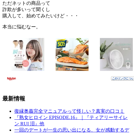
ただネットの商品って
詐欺が多いって聞くし
購入して、始めてみたいけど・・・
本当に悩むなー。
最新情報
復縁奥義完全マニュアルって怪しい？真実の口コミ
『熟女ヒロイン EPISODE.16』｜『ティアリーサイレ
ン RUI 泪』他
一回のデートが一生の思い出になる、女が感動するデ