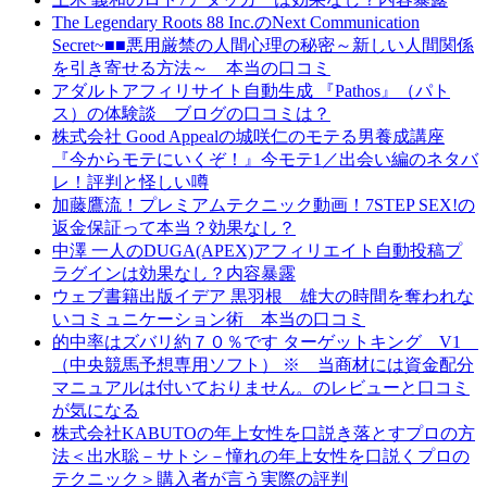
The Legendary Roots 88 Inc.のNext Communication
Secret~■■悪用厳禁の人間心理の秘密～新しい人間関係
を引き寄せる方法～ 本当の口コミ
アダルトアフィリサイト自動生成 『Pathos』（パト
ス）の体験談 ブログの口コミは？
株式会社 Good Appealの城咲仁のモテる男養成講座
『今からモテにいくぞ！』今モテ1／出会い編のネタバ
レ！評判と怪しい噂
加藤鷹流！プレミアムテクニック動画！7STEP SEX!の
返金保証って本当？効果なし？
中澤 一人のDUGA(APEX)アフィリエイト自動投稿プ
ラグインは効果なし？内容暴露
ウェブ書籍出版イデア 黒羽根 雄大の時間を奪われな
いコミュニケーション術 本当の口コミ
的中率はズバリ約７０％です ターゲットキング V1
（中央競馬予想専用ソフト） ※ 当商材には資金配分
マニュアルは付いておりません。のレビューと口コミ
が気になる
株式会社KABUTOの年上女性を口説き落とすプロの方
法＜出水聡－サトシ－憧れの年上女性を口説くプロの
テクニック＞購入者が言う実際の評判