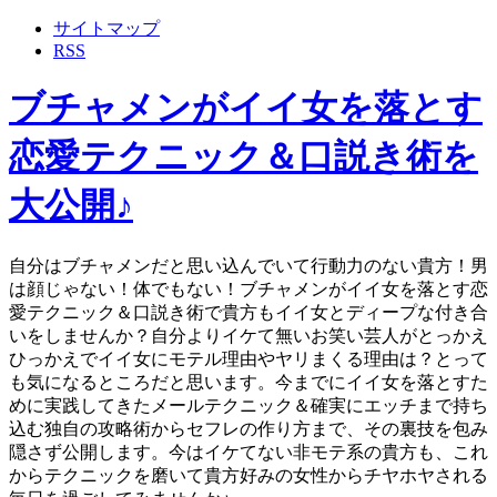
サイトマップ
RSS
ブチャメンがイイ女を落とす
恋愛テクニック＆口説き術を
大公開♪
自分はブチャメンだと思い込んでいて行動力のない貴方！男
は顔じゃない！体でもない！ブチャメンがイイ女を落とす恋
愛テクニック＆口説き術で貴方もイイ女とディープな付き合
いをしませんか？自分よりイケて無いお笑い芸人がとっかえ
ひっかえでイイ女にモテル理由やヤリまくる理由は？とって
も気になるところだと思います。今までにイイ女を落とすた
めに実践してきたメールテクニック＆確実にエッチまで持ち
込む独自の攻略術からセフレの作り方まで、その裏技を包み
隠さず公開します。今はイケてない非モテ系の貴方も、これ
からテクニックを磨いて貴方好みの女性からチヤホヤされる