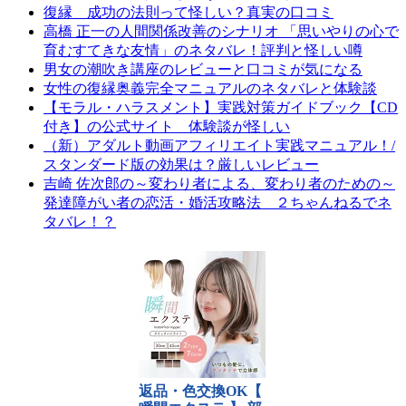
復縁 成功の法則って怪しい？真実の口コミ
高橋 正一の人間関係改善のシナリオ 「思いやりの心で
育むすてきな友情」のネタバレ！評判と怪しい噂
男女の潮吹き講座のレビューと口コミが気になる
女性の復縁奥義完全マニュアルのネタバレと体験談
【モラル・ハラスメント】実践対策ガイドブック【CD
付き】の公式サイト 体験談が怪しい
（新）アダルト動画アフィリエイト実践マニュアル！/
スタンダード版の効果は？厳しいレビュー
吉崎 佐次郎の～変わり者による、変わり者のための～
発達障がい者の恋活・婚活攻略法 ２ちゃんねるでネ
タバレ！？