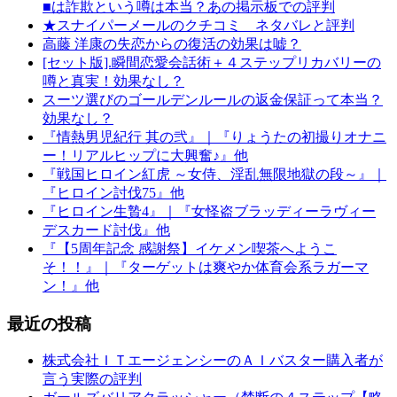
■は詐欺という噂は本当？あの掲示板での評判
★スナイパーメールのクチコミ ネタバレと評判
高藤 洋康の失恋からの復活の効果は嘘？
[セット版].瞬間恋愛会話術＋４ステップリカバリーの
噂と真実！効果なし？
スーツ選びのゴールデンルールの返金保証って本当？
効果なし？
『情熱男児紀行 其の弐』｜『りょうたの初撮りオナニ
ー！リアルヒップに大興奮♪』他
『戦国ヒロイン紅虎 ～女侍、淫乱無限地獄の段～』｜
『ヒロイン討伐75』他
『ヒロイン生贄4』｜『女怪盗ブラッディーラヴィー
デスカード討伐』他
『【5周年記念 感謝祭】イケメン喫茶へようこ
そ！！』｜『ターゲットは爽やか体育会系ラガーマ
ン！』他
最近の投稿
株式会社ＩＴエージェンシーのＡＩバスター購入者が
言う実際の評判