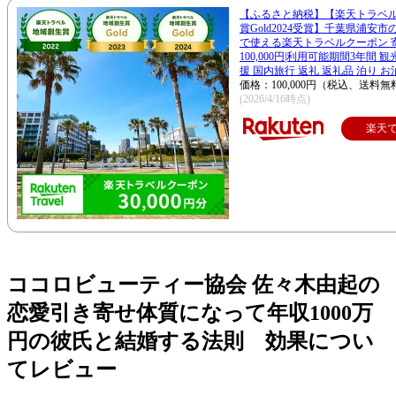
【ふるさと納税】【楽天トラベ
賞Gold2024受賞】千葉県浦安
で使える楽天トラベルクーポン 
100,000円|利用可能期間3年間 
援 国内旅行 返礼 返礼品 泊り お
価格：100,000円（税込、送料無
(2026/4/16時点)
楽天
ココロビューティー協会 佐々木由起の
恋愛引き寄せ体質になって年収1000万
円の彼氏と結婚する法則 効果につい
てレビュー