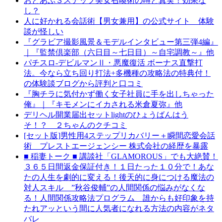
おとあぷ３ステップ美女召喚術の噂と真実！効果な
し？
人に好かれる会話術【男女兼用】の公式サイト 体験
談が怪しい
『グラビア撮影風景＆モデルインタビュー第三弾4編』
｜『監禁倶楽部（六日目～七日目）～自宅調教～』他
パチスロ-デビルマンⅡ・悪魔復活 ボーナス直撃打
法。今なら立ち回り打法+多機種の攻略法の特典付！
の体験談ブログから評判と口コミ
『胸チラに気付かず働く女子社員に手を出しちゃった
俺』｜『キモメンにイカされる米倉夏弥』他
デリヘル開業届出セットlightのひょうばんはう
そ！？ ２ちゃんのクチコミ
[セット版]男性用4ステップリカバリー＋瞬間恋愛会話
術 プレストエージェンシー 株式会社の経歴を暴露
■ 稲妻トーク ■ 講談社「GLAMOROUS」でも大絶賛！
３６５日間返金保証付き！１日たった１０分で！あな
たの人生を劇的に変える！後天的に身につける魔法の
対人スキル ”秋谷俊輔”の人間関係の悩みがなくな
る！人間関係攻略法プログラム 誰からも好印象を持
たれアッという間に人気者になれる方法の内容がネタ
バレ