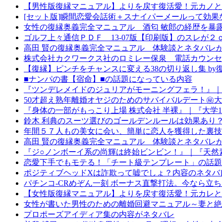
【男性版復縁マニュアル】よりを戻す復活愛！元カノと
[セット版]瞬間恋愛会話術＋スナイパーメールって効果
女性の復縁奥義完全マニュアル 酒匂 敏郎の経歴を暴
ゴルフ上々通信ＰＤＦ 13-07版【印刷版】のスレが２
高田 賢の復縁奥義完全マニュアル 体験談とネタバレ
株式会社カクワークス社のロミレー保泉 電話カウンセ
【復縁】ピンチをチャンスに変える38の切り返し集 b
■ナンパの書【宿命】■の話題になっている内容
『ツンデレメイドのジュリアがモーニングフェラ！』｜『
50才超え熟年離婚オヤジのためのサバイバルデート㊙
『身体の一部がもっこり上場 株式会社 半裸』｜『大学
鈴木 利典のスーツ選びのゴールデンルールは効果あり
年間５７人もの美女に会い、簡単に恋人を獲得した裏技 
高田 賢の復縁奥義完全マニュアル 体験談とネタバレ
『ジ○ノンボーイ系の尚輝は終始ビンビン！』｜『天然素材ボーイ
恋愛下手でもモテる！「チート級テンプレート」の話題
ポジティブヘッドXは詐欺って嘘でしょ？内容のネタバ
パチンコ-CRめぞん一刻 ボーナス直撃打法。今なら立
【女性版復縁マニュアル】よりを戻す復活愛！元カレと
女性が書いた男性のための離婚回避マニュアル～妻と絶
プロポーズアイディア集の内容がネタバレ