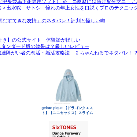
 （中央競馬予想専用ソフト） ※ 当商材には資金配分マニュ
方法＜出水聡－サトシ－憧れの年上女性を口説くプロのテクニッ
で育むすてきな友情」のネタバレ！評判と怪しい噂
付き】の公式サイト 体験談が怪しい
スタンダード版の効果は？厳しいレビュー
発達障がい者の恋活・婚活攻略法 ２ちゃんねるでネタバレ！