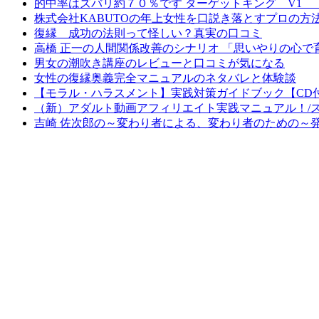
的中率はズバリ約７０％です ターゲットキング V1
株式会社KABUTOの年上女性を口説き落とすプロの
復縁 成功の法則って怪しい？真実の口コミ
高橋 正一の人間関係改善のシナリオ 「思いやりの心
男女の潮吹き講座のレビューと口コミが気になる
女性の復縁奥義完全マニュアルのネタバレと体験談
【モラル・ハラスメント】実践対策ガイドブック【CD
（新）アダルト動画アフィリエイト実践マニュアル！/
吉崎 佐次郎の～変わり者による、変わり者のための～