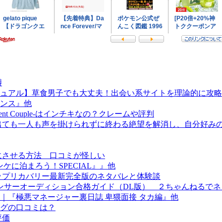
噂
ュアル】草食男子でも大丈夫！出会い系サイトを理論的に攻略
ンス』他
nt Couple-はインチキなの？クレームや評判
出ても一人も声を掛けられずに終わる絶望を解消し、自分好み
にさせる方法 口コミが怪しい
ノンケに泊まろう！SPECIAL』』他
テップリカバリー最新完全版のネタバレと体験談
ダンサーオーディション合格ガイド（DL版） ２ちゃんねるで
｜『極悪マネージャー裏日誌 卑猥面接 タカ編』他
グの口コミは？
評価