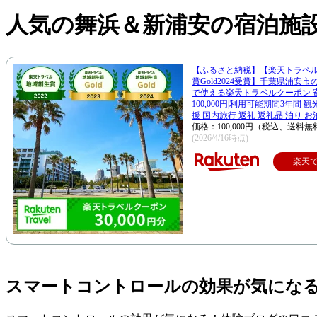
人気の舞浜＆新浦安の宿泊施
【ふるさと納税】【楽天トラベ
賞Gold2024受賞】千葉県浦安
で使える楽天トラベルクーポン 
100,000円|利用可能期間3年間 
援 国内旅行 返礼 返礼品 泊り お
価格：100,000円（税込、送料無
(2026/4/16時点)
楽天
スマートコントロールの効果が気にな