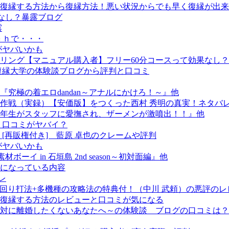
復縁する方法から復縁方法！悪い状況からでも早く復縁が出来
なし？暴露ブログ
露
ｃｈで・・・
がヤバいかも
リング【マニュアル購入者】フリー60分コースって効果なし
y復縁大学の体験談ブログから評判と口コミ
究極の着エロdandan～アナルにかけろ！～』他
大作戦（実録）【安価版】をつくった西村 秀明の真実！ネタバ
1年生がスタッフに愛撫され、ザーメンが激噴出！！』他
？口コミがヤバイ？
[再販権付き] 藍原 卓也のクレームや評判
がヤバいかも
 in 石垣島 2nd season～初対面編』他
になっている内容
レ
ち回り打法+多機種の攻略法の特典付！（中川 武頼）の悪評の
復縁する方法のレビューと口コミが気になる
対に離婚したくないあなたへ～の体験談 ブログの口コミは？