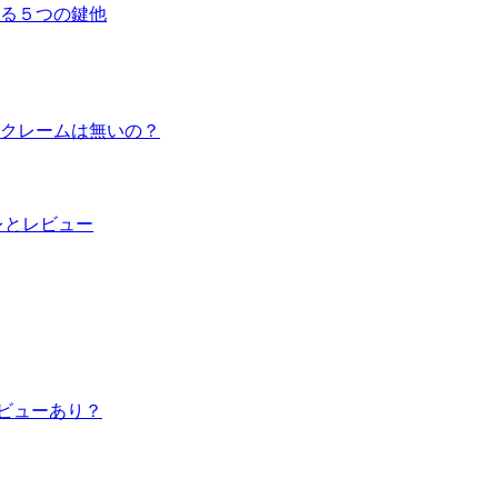
る５つの鍵他
？クレームは無いの？
レとレビュー
レビューあり？