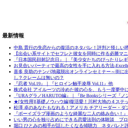
最新情報
中島 貫行の失恋からの復活のネタバレ！評判と怪しい
【出会い系サイトでセフレと彼女を同時に作る必勝マニ
『日本国民顔射記念日』｜『美少女たちのぴったりレギ
お見合いパーティで最高の女性を手に入れる方法-Excelle
喜多 良助のナンパ地蔵脱出オンラインセミナー～街に
し？クレームは無いの？
『忍者 Vol.19』｜『ヒロイン触手凌辱 Vol.11』他
株式会社 アイルーツの冷めた彼の心を、もう一度夢中
『URAグラ／HARUTO編』｜『Be Booksシリーズ『
★[女性用][基礎ノウハウ編]復活愛！川村大地の４ス
松澤 卓のあなたもなれる！アメリカ チアリーダー・
『ボーイズラブ漫画のような綺麗な二人の絡み合い！』
いい男の心を独り占めにできる恋愛法則の体験談 ブロ
堀口 ひとみの相手が話したくなる傾聴力 ネタバレと