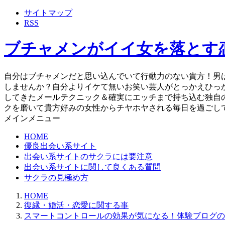
サイトマップ
RSS
ブチャメンがイイ女を落とす
自分はブチャメンだと思い込んでいて行動力のない貴方！男
しませんか？自分よりイケて無いお笑い芸人がとっかえひっ
してきたメールテクニック＆確実にエッチまで持ち込む独自
クを磨いて貴方好みの女性からチヤホヤされる毎日を過ごし
メインメニュー
HOME
優良出会い系サイト
出会い系サイトのサクラには要注意
出会い系サイトに関して良くある質問
サクラの見極め方
HOME
復縁・婚活・恋愛に関する事
スマートコントロールの効果が気になる！体験ブログの