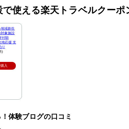
設で使える楽天トラベルクーポ
ル地域創生
市の対象施設
寄付額
観光地応援 支
泊り
料)
で購入
る！体験ブログの口コミ