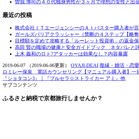
曽我 博司の４０代独身男性が３ヶ月で理想の女性と出
最近の投稿
株式会社ＩＴエージェンシーのＡＩバスター購入者が言
ガールズバリアクラッシャー（禁断の４ステップ【略奪
目標額を定めて攻略する「ルーレット投資術」の返金保
高田 賢の職場の健康と安全ガイドブック ネタバレと
上木 義和のロト7アタッカーは効果なし？内容暴露
2019-06-07
（2019-06-06更新）
OYAJI-DEAI
復縁・婚活・恋
ロミレー保泉 電話カウンセリング【マニュアル購入者】一括
『ショタコン3』｜『ブルセラ☆ストライカー アミ』他
サブコンテンツ
ふるさと納税で京都旅行しませんか？