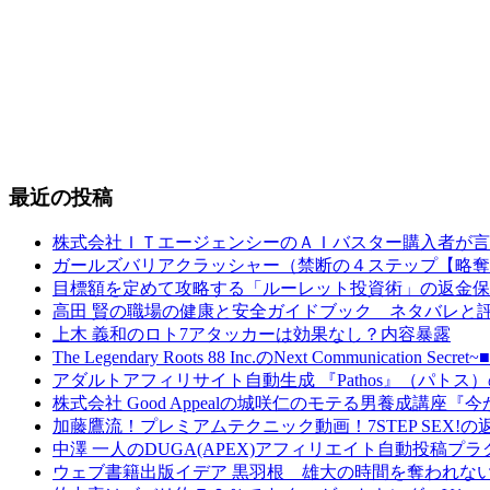
最近の投稿
株式会社ＩＴエージェンシーのＡＩバスター購入者が言
ガールズバリアクラッシャー（禁断の４ステップ【略奪
目標額を定めて攻略する「ルーレット投資術」の返金保
高田 賢の職場の健康と安全ガイドブック ネタバレと
上木 義和のロト7アタッカーは効果なし？内容暴露
The Legendary Roots 88 Inc.のNext Comm
アダルトアフィリサイト自動生成 『Pathos』（パト
株式会社 Good Appealの城咲仁のモテる男養成講
加藤鷹流！プレミアムテクニック動画！7STEP SEX!
中澤 一人のDUGA(APEX)アフィリエイト自動投稿
ウェブ書籍出版イデア 黒羽根 雄大の時間を奪われな