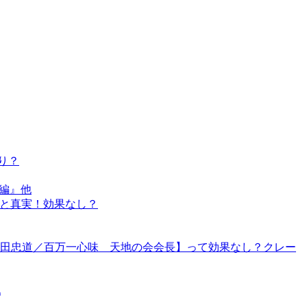
り？
ー編』他
噂と真実！効果なし？
田忠道／百万一心味 天地の会会長】って効果なし？クレー
他