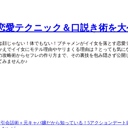
恋愛テクニック＆口説き術を大
は顔じゃない！体でもない！ブチャメンがイイ女を落とす恋愛
かえでイイ女にモテル理由やヤリまくる理由は？とっても気に
の攻略術からセフレの作り方まで、その裏技を包み隠さず公開
てみませんか♪
ド誘引会話術＋元キャバ嬢だから知っている！5アクションデー