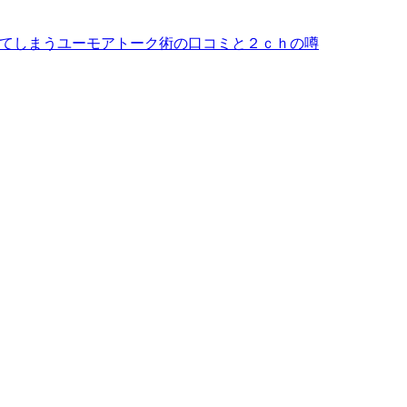
女が落ちてしまうユーモアトーク術の口コミと２ｃｈの噂