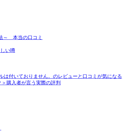
寄せる方法～ 本当の口コミ
怪しい噂
アルは付いておりません。のレビューと口コミが気になる
ク＞購入者が言う実際の評判
？