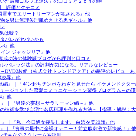
導いた最新ゴルフ上達法」の口コミと２ｃｈの噂
門 評価とクチコミ
員電車でエリートリーマンが犯される』他
物を男に無理矢理舐めさせる黒ギャル』他
レ
の効果は嘘？
とネタバレがヤバいかも
ル8』他
ヒロイン ジャッジリア』他
奪成功法の体験談ブログから評判と口コミ
のレバレッジ法』の評判が気になる。リアルなレビュー
～DVD2枚組（株式会社トレンドアクア）の悪評のレビューあ
解凌辱』他
KUYA編』｜『ギン起ちチンポをわざと見せたら イケメンドクタ
フュージョンした恋愛コミュニケーション習得プログラム～の
.4』他
！』｜『男達の妄想～サラリーマン編～』他
の技術を学び自宅で名店料理を作れる方法～【指導・解説：大
』｜『私、今日処女喪失します。 白浜夕美20歳』他
 第一章』｜『食事の最中に全裸オナニー！前立腺刺激で新快感！』
インチキなの？クレームや評判