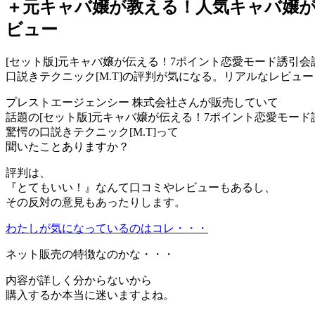
＋元キャバ嬢が教える！人気キャバ嬢が
ビュー
[セット版]元キャバ嬢が伝える！7ポイント恋愛モード誘引
口説きテクニック[M.T]の評判が気になる。リアルなレビュー
プレストエージェンシー 株式会社さんが販売していて
話題の[セット版]元キャバ嬢が伝える！7ポイント恋愛モー
驚愕の口説きテクニック[M.T]って
聞いたことありますか？
評判は、
『とてもいい！』なんて口コミやレビューもあるし、
その反対の意見もあったりします。
わたしが気になっているのはコレ・・・
ネット販売の特徴なのかな・・・
内容が詳しく分からないから
購入するか本当に迷いますよね。