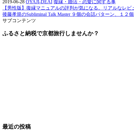
2019-06-28
OYAJI-DEAI
復縁・婚活・恋愛に関する事
【男性版】復縁マニュアルの評判が気になる。リアルなレビ
後藤孝規のSubliminal Talk Master ９個の会
サブコンテンツ
ふるさと納税で京都旅行しませんか？
最近の投稿