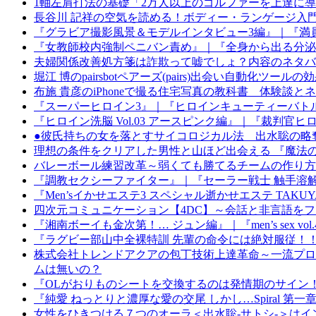
1軸左肩打法の基礎「2万人以上のゴルファーを上達に
長谷川 記祥の空気を読める！ボディー・ランゲージ入
『グラビア撮影風景＆モデルインタビュー3編』｜『満
『女教師校内強制ペニバン責め』｜『全身から出る分泌
夫婦関係改善処方箋は詐欺って嘘でしょ？内容のネタバ
堀江 博のpairsbotペアーズ(pairs)出会い自動化ツール
布施 貴彦のiPhoneで撮る住宅写真の教科書 体験談
『スーパーヒロイン3』｜『ヒロインキューティーバト
『ヒロイン洗脳 Vol.03 アースピンク編』｜『裁判官
●彼氏持ちの女を落とすサイコロジカル法 出水聡の略
理想の条件をクリアした男性と山ほど出会える 『魔法
バレーボール練習改革～弱くても勝てるチームの作り方
『調教セクシーファイター』｜『セーラー戦士 触手溶
『Men’sイかせエステ3 スペシャル逝かせエステ TA
四次元コミュニケーション【4DC】～会話と非言語を
『湘南ボーイも金次第！… ジュン編』｜『men’s sex vol
『ラグビー部山中全裸特訓 先輩の命令には絶対服従！
株式会社トレンドアクアの包丁技術上達革命～一流プロ
ムは無いの？
『OLがおりものシートを交換するのは発情期のサイン！
『純愛 ねっとりと濃厚な愛の交尾 しかし…Spiral
女性をひきつける７つのオーラ＜出水聡-サトシ-＞は