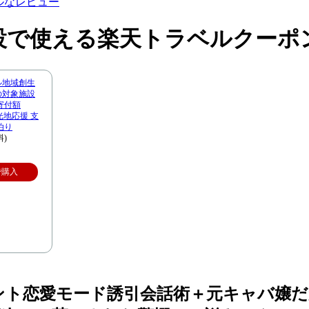
ルなレビュー
設で使える楽天トラベルクーポ
ル地域創生
市の対象施設
寄付額
観光地応援 支
泊り
料)
で購入
イント恋愛モード誘引会話術＋元キャバ嬢