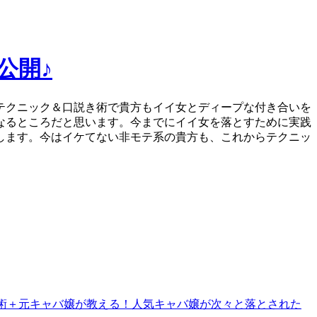
公開♪
テクニック＆口説き術で貴方もイイ女とディープな付き合いを
なるところだと思います。今までにイイ女を落とすために実践
します。今はイケてない非モテ系の貴方も、これからテクニッ
ト術＋元キャバ嬢が教える！人気キャバ嬢が次々と落とされた