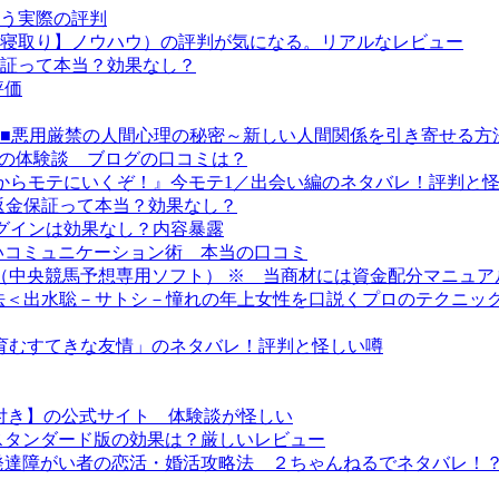
う実際の評判
寝取り】ノウハウ）の評判が気になる。リアルなレビュー
証って本当？効果なし？
評価
unication Secret~■■悪用厳禁の人間心理の秘密～新しい人間関係を引き
ス）の体験談 ブログの口コミは？
座『今からモテにいくぞ！』今モテ1／出会い編のネタバレ！評判と
の返金保証って本当？効果なし？
プラグインは効果なし？内容暴露
いコミュニケーション術 本当の口コミ
 （中央競馬予想専用ソフト） ※ 当商材には資金配分マニュ
方法＜出水聡－サトシ－憧れの年上女性を口説くプロのテクニッ
で育むすてきな友情」のネタバレ！評判と怪しい噂
付き】の公式サイト 体験談が怪しい
スタンダード版の効果は？厳しいレビュー
発達障がい者の恋活・婚活攻略法 ２ちゃんねるでネタバレ！