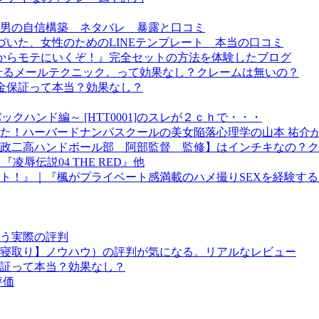
男の自信構築 ネタバレ 暴露と口コミ
基づいた、女性のためのLINEテンプレート 本当の口コミ
座『今からモテにいくぞ！』完全セットの方法を体験したブログ
せるメールテクニック。って効果なし？クレームは無いの？
m-の返金保証って本当？効果なし？
クハンド編～ [HTT0001]のスレが２ｃｈで・・・
た！ハーバードナンパスクールの美女陥落心理学の山本 祐介
政二高ハンドボール部 阿部監督 監修】はインチキなの？ク
凌辱伝説04 THE RED』他
ト！』｜『楓がプライベート感満載のハメ撮りSEXを経験す
う実際の評判
寝取り】ノウハウ）の評判が気になる。リアルなレビュー
証って本当？効果なし？
評価