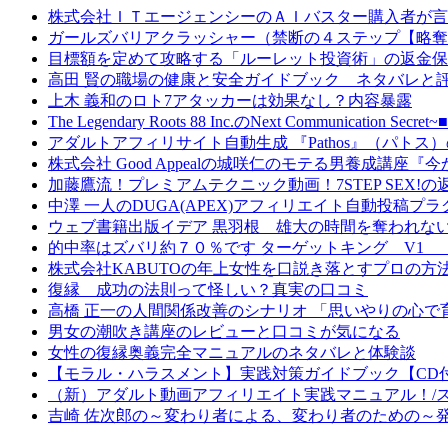
株式会社ＩＴエージェンシーのＡＩバスター購入者が言
ガールズバリアクラッシャー（禁断の４ステップ【略奪
目標額を定めて攻略する「ルーレット投資術」の返金保
高田 賢の職場の健康と安全ガイドブック ネタバレと
上木 義和のロト7アタッカーは効果なし？内容暴露
The Legendary Roots 88 Inc.のNext Comm
アダルトアフィリサイト自動生成 『Pathos』（パト
株式会社 Good Appealの城咲仁のモテる男養成講
加藤鷹流！プレミアムテクニック動画！7STEP SEX!
中澤 一人のDUGA(APEX)アフィリエイト自動投稿
ウェブ書籍出版イデア 黒羽根 雄大の時間を奪われな
的中率はズバリ約７０％です ターゲットキング V1
株式会社KABUTOの年上女性を口説き落とすプロの
復縁 成功の法則って怪しい？真実の口コミ
高橋 正一の人間関係改善のシナリオ 「思いやりの心
男女の潮吹き講座のレビューと口コミが気になる
女性の復縁奥義完全マニュアルのネタバレと体験談
【モラル・ハラスメント】実践対策ガイドブック【CD
（新）アダルト動画アフィリエイト実践マニュアル！/
吉崎 佐次郎の～変わり者による、変わり者のための～