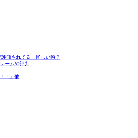
が評価されてる 怪しい噂？
レームや評判
る！！』他