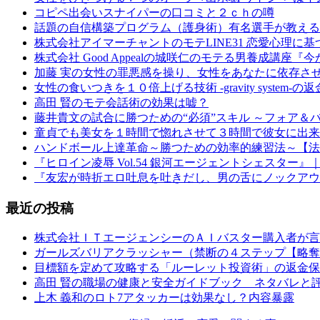
コピペ出会いスナイパーの口コミと２ｃｈの噂
話題の自信構築プログラム（護身術）有名選手が教える
株式会社アイマーチャントのモテLINE31 恋愛心理に
株式会社 Good Appealの城咲仁のモテる男養成講
加藤 実の女性の罪悪感を操り、女性をあなたに依存さ
女性の食いつきを１０倍上げる技術 -gravity syste
高田 賢のモテ会話術の効果は嘘？
藤井貴文の試合に勝つための“必須”スキル ～フォア＆バッ
童貞でも美女を１時間で惚れさせて３時間で彼女に出来
ハンドボール上達革命～勝つための効率的練習法～【法
『ヒロイン凌辱 Vol.54 銀河エージェントシェスター』｜『
『友宏が時折エロ吐息を吐きだし、男の舌にノックアウ
最近の投稿
株式会社ＩＴエージェンシーのＡＩバスター購入者が言
ガールズバリアクラッシャー（禁断の４ステップ【略奪
目標額を定めて攻略する「ルーレット投資術」の返金保
高田 賢の職場の健康と安全ガイドブック ネタバレと
上木 義和のロト7アタッカーは効果なし？内容暴露