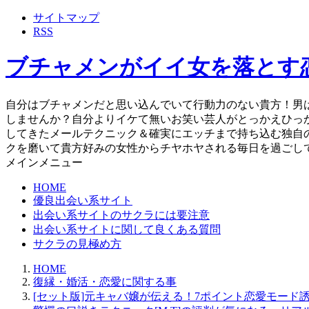
サイトマップ
RSS
ブチャメンがイイ女を落とす
自分はブチャメンだと思い込んでいて行動力のない貴方！男
しませんか？自分よりイケて無いお笑い芸人がとっかえひっ
してきたメールテクニック＆確実にエッチまで持ち込む独自
クを磨いて貴方好みの女性からチヤホヤされる毎日を過ごし
メインメニュー
HOME
優良出会い系サイト
出会い系サイトのサクラには要注意
出会い系サイトに関して良くある質問
サクラの見極め方
HOME
復縁・婚活・恋愛に関する事
[セット版]元キャバ嬢が伝える！7ポイント恋愛モー