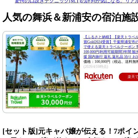
驚愕の口説きテクニック[M.T]の評判が気になる。リア
人気の舞浜＆新浦安の宿泊施
【ふるさと納税】【楽天トラベ
賞Gold2024受賞】千葉県浦安
で使える楽天トラベルクーポン 
100,000円|利用可能期間3年間 
援 国内旅行 返礼 返礼品 泊り お
価格：100,000円（税込、送料無
(2026/4/16時点)
楽天
[セット版]元キャバ嬢が伝える！7ポ