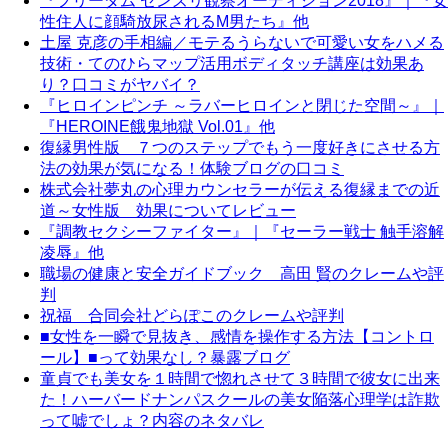
『フリーダム センズリ観察オーディション2018』｜『女
性住人に顔騎放尿されるM男たち』他
土屋 克彦の手相編／モテるうらないで可愛い女をハメる
技術・てのひらマップ活用ボディタッチ講座は効果あ
り？口コミがヤバイ？
『ヒロインピンチ ～ラバーヒロインと閉じた空間～』｜
『HEROINE餓鬼地獄 Vol.01』他
復縁男性版 ７つのステップでもう一度好きにさせる方
法の効果が気になる！体験ブログの口コミ
株式会社夢丸の心理カウンセラーが伝える復縁までの近
道～女性版 効果についてレビュー
『調教セクシーファイター』｜『セーラー戦士 触手溶解
凌辱』他
職場の健康と安全ガイドブック 高田 賢のクレームや評
判
祝福 合同会社どらぽこのクレームや評判
■女性を一瞬で見抜き、感情を操作する方法【コントロ
ール】■って効果なし？暴露ブログ
童貞でも美女を１時間で惚れさせて３時間で彼女に出来
た！ハーバードナンパスクールの美女陥落心理学は詐欺
って嘘でしょ？内容のネタバレ