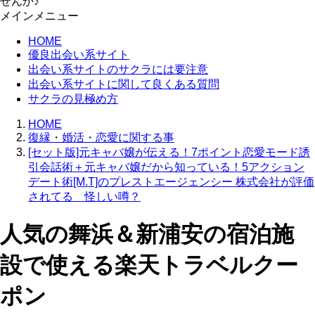
せんか♪
メインメニュー
HOME
優良出会い系サイト
出会い系サイトのサクラには要注意
出会い系サイトに関して良くある質問
サクラの見極め方
HOME
復縁・婚活・恋愛に関する事
[セット版]元キャバ嬢が伝える！7ポイント恋愛モード誘
引会話術＋元キャバ嬢だから知っている！5アクション
デート術[M.T]のプレストエージェンシー 株式会社が評価
されてる 怪しい噂？
人気の舞浜＆新浦安の宿泊施
設で使える楽天トラベルクー
ポン