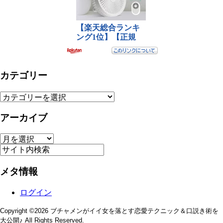
カテゴリー
カ
テ
アーカイブ
ゴ
リ
ー
ア
ー
カ
イ
メタ情報
ブ
ログイン
Copyright ©2026 ブチャメンがイイ女を落とす恋愛テクニック＆口説き術を
大公開♪ All Rights Reserved.