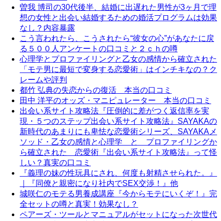
曽我 博司の30代後半、結婚に出遅れた男性が3ヶ月で理
想の女性と出会い結婚するための婚活プログラムは効果
なし？内容暴露
こう言われたら、こうされたら“彼女の心”があなたに戻
る５００人アンケートの口コミと２ｃｈの噂
心理学とプロファイリングと乙女の感情から確立された
「モテ男に最短で変身する恋愛術」はインチキなの？ク
レームや評判
都竹 弘典の失恋からの復活 本当の口コミ
田中 洋平のオッズ・マニピュレーター 本当の口コミ
出会い系サイト攻略法『圧倒的に差がつく返信率を実
現・５つのステップ出会い系サイト攻略法』SAYAKAの
新時代のあまりにも卑怯な恋愛術シリーズ、SAYAKAメ
ソッド・乙女の感情と心理学 と プロファイリングか
ら確立された 恋愛術『出会い系サイト攻略法』って怪
しい？真実の口コミ
『義理の妹の性玩具にされ、何度も射精させられた。』
｜『同僚と親密になり社内でSEX交渉！』他
城咲仁のモテる男養成講座『今からモテにいくぞ！』完
全セットの噂と真実！効果なし？
ペアーズ・ツールとマニュアルがセットになった次世代