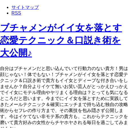
サイトマップ
RSS
ブチャメンがイイ女を落とす
恋愛テクニック＆口説き術を
大公開♪
自分はブチャメンだと思い込んでいて行動力のない貴方！男は
顔じゃない！体でもない！ブチャメンがイイ女を落とす恋愛テ
クニック＆口説き術で貴方もイイ女とディープな付き合いをし
ませんか？自分よりイケて無いお笑い芸人がとっかえひっかえ
でイイ女にモテル理由やヤリまくる理由は？とっても気になる
ところだと思います。今までにイイ女を落とすために実践して
きたメールテクニック＆確実にエッチまで持ち込む独自の攻略
術からセフレの作り方まで、その裏技を包み隠さず公開しま
す。今はイケてない非モテ系の貴方も、これからテクニックを
磨いて貴方好みの女性からチヤホヤされる毎日を過ごしてみま