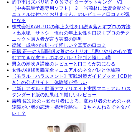
的中率はズバリ約７０％です ターゲットキング V1
（中央競馬予想専用ソフト） ※ 当商材には資金配分マ
ニュアルは付いておりません。のレビューと口コミが気
になる
株式会社KABUTOの年上女性を口説き落とすプロの方法
＜出水聡－サトシ－憧れの年上女性を口説くプロのテク
ニック＞購入者が言う実際の評判
復縁 成功の法則って怪しい？真実の口コミ
高橋 正一の人間関係改善のシナリオ 「思いやりの心で育
むすてきな友情」のネタバレ！評判と怪しい噂
男女の潮吹き講座のレビューと口コミが気になる
女性の復縁奥義完全マニュアルのネタバレと体験談
【モラル・ハラスメント】実践対策ガイドブック【CD付
き】の公式サイト 体験談が怪しい
（新）アダルト動画アフィリエイト実践マニュアル！/ス
タンダード版の効果は？厳しいレビュー
吉崎 佐次郎の～変わり者による、変わり者のための～発
達障がい者の恋活・婚活攻略法 ２ちゃんねるでネタバ
レ！？