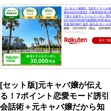
【ふるさと納税】【楽天トラベル地
賞Gold2024受賞】千葉県浦安市
で使える楽天トラベルクーポン 寄
100,000円|利用可能期間3年間 観
支援 国内旅行 返礼 返礼品 泊り お
価格：100,000円（税込、送料無料
(2026/4/16時点)
楽天で購
[セット版]元キャバ嬢が伝え
る！7ポイント恋愛モード誘引
会話術＋元キャバ嬢だから知