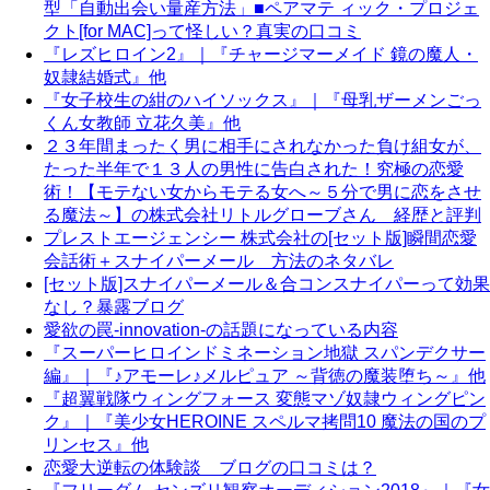
型「自動出会い量産方法」■ペアマテ ィック・プロジェ
クト[for MAC]って怪しい？真実の口コミ
『レズヒロイン2』｜『チャージマーメイド 鏡の魔人・
奴隷結婚式』他
『女子校生の紺のハイソックス』｜『母乳ザーメンごっ
くん女教師 立花久美』他
２３年間まったく男に相手にされなかった負け組女が、
たった半年で１３人の男性に告白された！究極の恋愛
術！【モテない女からモテる女へ～５分で男に恋をさせ
る魔法～】の株式会社リトルグローブさん 経歴と評判
プレストエージェンシー 株式会社の[セット版]瞬間恋愛
会話術＋スナイパーメール 方法のネタバレ
[セット版]スナイパーメール＆合コンスナイパーって効果
なし？暴露ブログ
愛欲の罠-innovation-の話題になっている内容
『スーパーヒロインドミネーション地獄 スパンデクサー
編』｜『♪アモーレ♪メルピュア ～背徳の魔装堕ち～』他
『超翼戦隊ウィングフォース 変態マゾ奴隷ウィングピン
ク』｜『美少女HEROINE スペルマ拷問10 魔法の国のプ
リンセス』他
恋愛大逆転の体験談 ブログの口コミは？