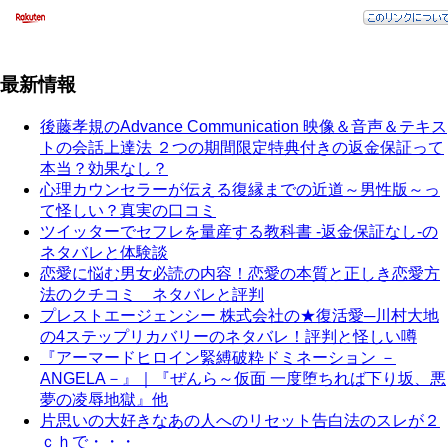
最新情報
後藤孝規のAdvance Communication 映像＆音声＆テキス
トの会話上達法 ２つの期間限定特典付きの返金保証って
本当？効果なし？
心理カウンセラーが伝える復縁までの近道～男性版～っ
て怪しい？真実の口コミ
ツイッターでセフレを量産する教科書 -返金保証なし-の
ネタバレと体験談
恋愛に悩む男女必読の内容！恋愛の本質と正しき恋愛方
法のクチコミ ネタバレと評判
プレストエージェンシー 株式会社の★復活愛─川村大地
の4ステップリカバリーのネタバレ！評判と怪しい噂
『アーマードヒロイン緊縛破粋ドミネーション －
ANGELA－』｜『ぜんら～仮面 一度堕ちれば下り坂、悪
夢の凌辱地獄』他
片思いの大好きなあの人へのリセット告白法のスレが２
ｃｈで・・・