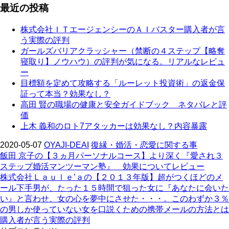
最近の投稿
株式会社ＩＴエージェンシーのＡＩバスター購入者が言
う実際の評判
ガールズバリアクラッシャー（禁断の４ステップ【略奪
寝取り】ノウハウ）の評判が気になる。リアルなレビュ
ー
目標額を定めて攻略する「ルーレット投資術」の返金保
証って本当？効果なし？
高田 賢の職場の健康と安全ガイドブック ネタバレと評
価
上木 義和のロト7アタッカーは効果なし？内容暴露
2020-05-07
OYAJI-DEAI
復縁・婚活・恋愛に関する事
飯田 京子の【３ヵ月パーソナルコース】より深く『愛され３
ステップ婚活マンツーマン塾』 効果についてレビュー
株式会社Ｌａｕｌｅ’ａの【２０１３年版】超がつくほどのメ
ール下手男が、たった１５時間で狙った女に『あなたに会いた
い』と言わせ、女の心を夢中にさせた・・・。このわずか３％
の男しか使っていない女を口説くための携帯メールの方法とは
購入者が言う実際の評判