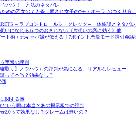
ノウハウ！ 方法のネタバレ
るための乙女の７カ条 愛され女子の“モテオーラ”のつくり方
SECRETS ～ラブコントロールシークレッツ～ 体験談とネタバ
想いになれる５つのおまじない《片想いの恋に効く》他
デート術＋元キャバ嬢が伝える！7ポイント恋愛モード誘引会話術
う実際の評判
寝取り】ノウハウ）の評判が気になる。リアルなレビュー
証って本当？効果なし？
評価
愛に関する事
欺という噂は本当？あの掲示板での評判
er2.0って効果なし？クレームは無いの？