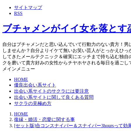
サイトマップ
RSS
ブチャメンがイイ女を落とす
自分はブチャメンだと思い込んでいて行動力のない貴方！男
しませんか？自分よりイケて無いお笑い芸人がとっかえひっ
してきたメールテクニック＆確実にエッチまで持ち込む独自
クを磨いて貴方好みの女性からチヤホヤされる毎日を過ごし
メインメニュー
HOME
優良出会い系サイト
出会い系サイトのサクラには要注意
出会い系サイトに関して良くある質問
サクラの見極め方
HOME
復縁・婚活・恋愛に関する事
[セット版]合コンスナイパー＆スナイパー3hoursって