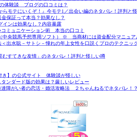
ス）の体験談 ブログの口コミは？
座『今からモテにいくぞ！』今モテ1／出会い編のネタバレ！評判と
の返金保証って本当？効果なし？
プラグインは効果なし？内容暴露
いコミュニケーション術 本当の口コミ
 （中央競馬予想専用ソフト） ※ 当商材には資金配分マニュ
方法＜出水聡－サトシ－憧れの年上女性を口説くプロのテクニッ
で育むすてきな友情」のネタバレ！評判と怪しい噂
付き】の公式サイト 体験談が怪しい
スタンダード版の効果は？厳しいレビュー
発達障がい者の恋活・婚活攻略法 ２ちゃんねるでネタバレ！