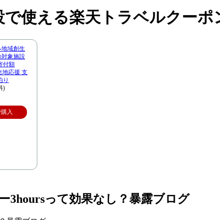
設で使える楽天トラベルクーポ
ル地域創生
市の対象施設
寄付額
観光地応援 支
泊り
料)
で購入
3hoursって効果なし？暴露ブログ