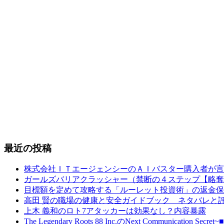
最近の投稿
株式会社ＩＴエージェンシーのＡＩバスター購入者が言
ガールズバリアクラッシャー（禁断の４ステップ【略奪
目標額を定めて攻略する「ルーレット投資術」の返金保
高田 賢の職場の健康と安全ガイドブック ネタバレと
上木 義和のロト7アタッカーは効果なし？内容暴露
The Legendary Roots 88 Inc.のNext Comm