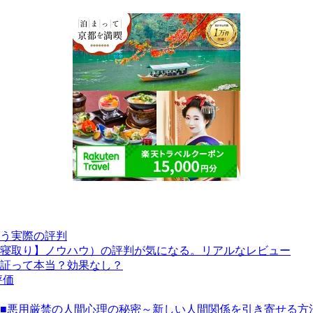
う実際の評判
寝取り】ノウハウ）の評判が気になる。リアルなレビュー
証って本当？効果なし？
評価
unication Secret~■■悪用厳禁の人間心理の秘密～新しい人間関係を引き