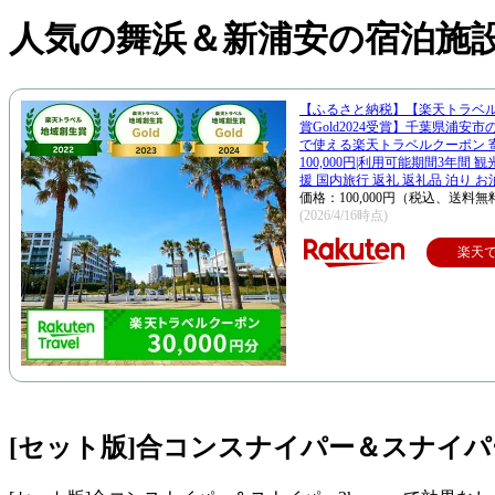
人気の舞浜＆新浦安の宿泊施
【ふるさと納税】【楽天トラベ
賞Gold2024受賞】千葉県浦安
で使える楽天トラベルクーポン 
100,000円|利用可能期間3年間 
援 国内旅行 返礼 返礼品 泊り お
価格：100,000円（税込、送料無
(2026/4/16時点)
楽天
[セット版]合コンスナイパー＆スナイパー