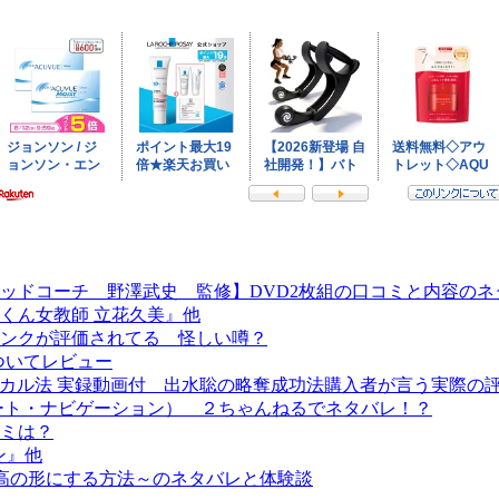
ッドコーチ 野澤武史 監修】DVD2枚組の口コミと内容の
くん女教師 立花久美』他
ンクが評価されてる 怪しい噂？
効果についてレビュー
ジカル法 実録動画付 出水聡の略奪成功法購入者が言う実際の
ート・ナビゲーション） ２ちゃんねるでネタバレ！？
ミは？
ン』他
スを最高の形にする方法～のネタバレと体験談