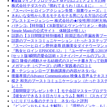
■復縁マインドプログラムＦＭＰの口コミと２ｃｈの噂
株式会社テダスケの『惚れてまうわ！ほんまに』 ～「
『スーパーヒロインアクション失禁・脱糞ウォーズ』｜『ヒ
きれいな女性から見るモテるモテる男になる方法の公式
プレストエージェンシー 株式会社の★[女性用]川村
パチンコ-【特別版】CR新世紀エヴァンゲリオン・奇
Simple Magicの公式サイト 体験談が怪しい
話題の【３日間限定特別価格】田淵正浩の早漏改善ブー
話題のブーストコミュニケーション（たった３ステップ
『スーパーヒロイン野外凌辱 鉄腕美女ダイナウーマン
『熟女ヒロイン EPISODE.12』｜『ユーザーが選ぶ2013年
[セット版]瞬間恋愛会話術＋スナイパーメールのプレス
坂口 隆俊の感動させる結婚式のスピーチ書き方って効
メガマッチ（ペアーズ）の噂と実践者の口コミ
裏・テンションロープ 動画講座の内容がネタバレ
後藤孝規のAdvance Communication 映像＆
楳之 和充のブーストコミュニケーション（たった３ス
レ！？
【期間限定プレゼント中！】モテ会話マスタープログラ
【彼女ができる３０日カリキュラム】無料！《スカイプ
いじりドリル集のクチコミ ネタバレと評判
『ビンビンおちんちん大解剖』｜『理想のノンケ…もし