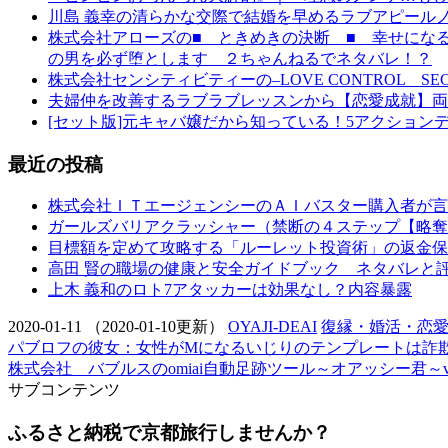
川島 義幸の清らかな交際で結婚を早めるラブアピール
株式会社アローズの■ ときめきの決断 ■ 幸せにな
の男を必ず堕とします ２ちゃんねるでネタバレ！？
株式会社センシティビティーの–LOVE CONTROL 
夫婦仲を改善するラブラブレッスンから【恋愛成就】両
[セット版]元キャバ嬢だから知っている！5アクション
最近の投稿
株式会社ＩＴエージェンシーのＡＩバスター購入者が言
ガールズバリアクラッシャー（禁断の４ステップ【略奪
目標額を定めて攻略する「ルーレット投資術」の返金保
高田 賢の職場の健康と安全ガイドブック ネタバレと
上木 義和のロト7アタッカーは効果なし？内容暴露
2020-01-11
（2020-01-10更新）
OYAJI-DEAI
復縁・婚活・恋
パブロフの彼女：女性がMになるいじりのテンプレートは詐
株式会社 バブルスのomiai自動足跡ツール～オアッシー君～v
サブコンテンツ
ふるさと納税で京都旅行しませんか？