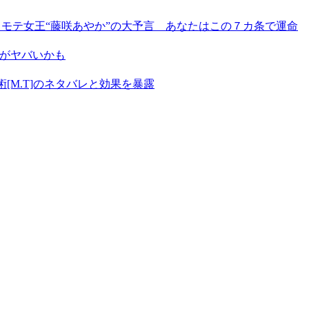
 モテ女王“藤咲あやか”の大予言 あなたはこの７カ条で運命
レがヤバいかも
[M.T]のネタバレと効果を暴露