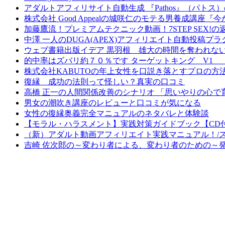
アダルトアフィリサイト自動生成 『Pathos』（パト
株式会社 Good Appealの城咲仁のモテる男養成講
加藤鷹流！プレミアムテクニック動画！7STEP SEX!
中澤 一人のDUGA(APEX)アフィリエイト自動投稿
ウェブ書籍出版イデア 黒羽根 雄大の時間を奪われな
的中率はズバリ約７０％です ターゲットキング V1
株式会社KABUTOの年上女性を口説き落とすプロの
復縁 成功の法則って怪しい？真実の口コミ
高橋 正一の人間関係改善のシナリオ 「思いやりの心
男女の潮吹き講座のレビューと口コミが気になる
女性の復縁奥義完全マニュアルのネタバレと体験談
【モラル・ハラスメント】実践対策ガイドブック【CD
（新）アダルト動画アフィリエイト実践マニュアル！/
吉崎 佐次郎の～変わり者による、変わり者のための～