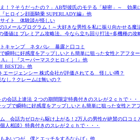
え！？そうだったの？」AB型彼氏のモテる「秘密」～ 効果
ロイン顔面騎乗 SUPERLADY編』他
サイト 体験談が怪しい
大地の3メールプログラム！～大好きな男性を私に振り向かせる
跡の価値は プレミアム攻略法。今なら立ち回り打法+多機種の
トキャンプ ネタバレ 暴露と口コミ
で瞬時に好感度をアップしいとも簡単に狙った女性とアフター
＋A』｜『スーパーマスクヒロイン1』他
 BEST20』他
トエージェンシー 株式会社が評価されてる 怪しい噂？
果なし？クレームは無いの？
音声＆テキストの会話上達法 ２つの期間限定特典付きのスレが２ｃｈで・・
テップで瞬時に好感度をアップしいとも簡単に狙った女性とア
ム 会話力ゼロから駆け上がる！2万人の男性が絶賛の口コミ
個人相談》特典付きのスレが２ｃｈで・・・
もあいつが、僕とエッチをするならば』他