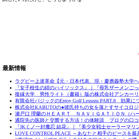
最新情報
ラグビー上達革命【元・日本代表、現・慶應義塾大学ヘ
『女子校生の紺のハイソックス』｜『母乳ザーメンごっ
復縁大学 男性ライト（書籍）版の株式会社アンカーリ
有限会社バジックのEnjoy Golf Lessons PART.8 
株式会社KABUTOの●彼氏持ちの女を落とすサイコロ
瀬戸口 理蘭のＨＥＡＲＴ ＮＡＶＩＧＡＴＩＯＮ（ハ
通院先の医師と交際する方法！の体験談 ブログの口コ
『JKくノ一封魔忍 結花』｜『美少女戦士セーラーマリ
LOVE CONTROL PEACE ～あなたと相手のピー