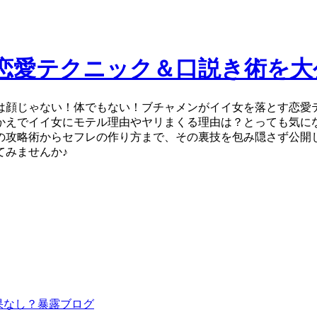
恋愛テクニック＆口説き術を大
は顔じゃない！体でもない！ブチャメンがイイ女を落とす恋愛
かえでイイ女にモテル理由やヤリまくる理由は？とっても気に
の攻略術からセフレの作り方まで、その裏技を包み隠さず公開
てみませんか♪
効果なし？暴露ブログ