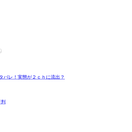
ネタバレ！実態が２ｃｈに流出？
評判