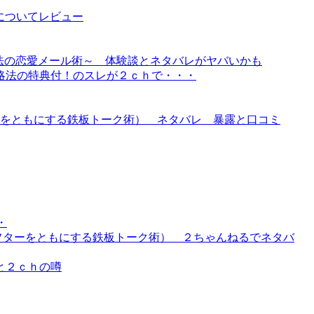
についてレビュー
魔法の恋愛メール術～ 体験談とネタバレがヤバいかも
攻略法の特典付！のスレが２ｃｈで・・・
をともにする鉄板トーク術） ネタバレ 暴露と口コミ
・
フターをともにする鉄板トーク術） ２ちゃんねるでネタバ
と２ｃｈの噂