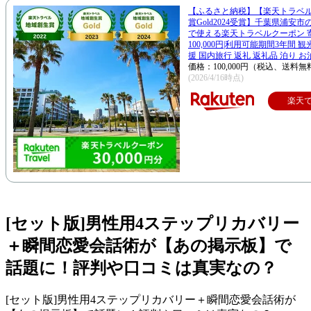
【ふるさと納税】【楽天トラベ
賞Gold2024受賞】千葉県浦安
で使える楽天トラベルクーポン 
100,000円|利用可能期間3年間 
援 国内旅行 返礼 返礼品 泊り お
価格：100,000円（税込、送料無
(2026/4/16時点)
楽天
[セット版]男性用4ステップリカバリー
＋瞬間恋愛会話術が【あの掲示板】で
話題に！評判や口コミは真実なの？
[セット版]男性用4ステップリカバリー＋瞬間恋愛会話術が