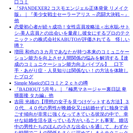
口コミ
『SPANDEXER2 コスモエンジェル正体発覚 リメイク
版』｜『美少女戦士セーラーアリス ～恋闘大決戦～』
他
恋愛初心者が続々成功！女性店員攻略法＜出水聡-サト
シ-美人店員との出会いを量産し彼女にするプロのテク
ニック＞の株式会社KABUTOが評価されてる 怪しい
噂？
増田 和也の３カ月であなたが持つ本来のコミュニケー
ション能力を向上させ人間関係の悩みを解消する【達
成のコミュニケーション能力向上バイブル】 口下
手・あがり症・人見知りは関係ない！の方法を体験し
たブログ
Simple Magicの口コミと２ｃｈの噂
『BADIOUT 5月号』｜『極悪マネージャー裏日誌 卑
猥面接 タカ編』他
吉田 光雄の【理想の女子を見つけゲットする方法】３
０代、４０代の男性が晩婚化又は結婚せずに独身で過
ごす傾向が非常に強くなってきている状況の中で、幸
せな結婚生活を送っている方がいることも事実。婚活
中の男性たちのほんの小さな出会いを通して、わずか
な時間で二人の関係をさらに深めてしまうテクニック