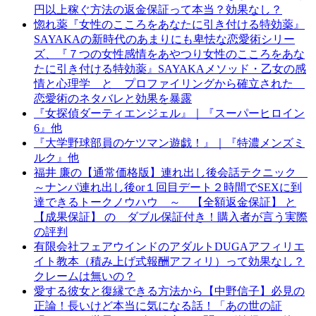
円以上稼ぐ方法の返金保証って本当？効果なし？
惚れ薬『女性のこころをあなたに引き付ける特効薬』
SAYAKAの新時代のあまりにも卑怯な恋愛術シリー
ズ、『７つの女性感情をあやつり女性のこころをあな
たに引き付ける特効薬』SAYAKAメソッド・乙女の感
情と心理学 と プロファイリングから確立された
恋愛術のネタバレと効果を暴露
『女探偵ダーティエンジェル』｜『スーパーヒロイン
6』他
『大学野球部員のケツマン遊戯！』｜『特濃メンズミ
ルク』他
福井 廉の【通常価格版】連れ出し後会話テクニック
～ナンパ連れ出し後or１回目デート２時間でSEXに到
達できるトークノウハウ ～ 【全額返金保証】 と
【成果保証】 の ダブル保証付き！購入者が言う実際
の評判
有限会社フェアウインドのアダルトDUGAアフィリエ
イト教本（積み上げ式報酬アフィリ）って効果なし？
クレームは無いの？
愛する彼女と復縁できる方法から【中野信子】必見の
正論！長いけど本当に気になる話！「あの世の証