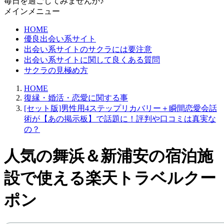
毎日を過ごしてみませんか♪
メインメニュー
HOME
優良出会い系サイト
出会い系サイトのサクラには要注意
出会い系サイトに関して良くある質問
サクラの見極め方
HOME
復縁・婚活・恋愛に関する事
[セット版]男性用4ステップリカバリー＋瞬間恋愛会話
術が【あの掲示板】で話題に！評判や口コミは真実な
の？
人気の舞浜＆新浦安の宿泊施
設で使える楽天トラベルクー
ポン