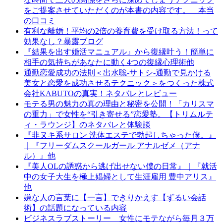
をご提案させていただくのが本書の内容です。 本当
の口コミ
有利な離婚！平均の2倍の養育費を受け取る方法！って
効果なし？暴露ブログ
『結果を出す婚活マニュアル』から復縁叶う！簡単に
相手の気持ちがあなたに動く4つの復縁心理術他
通勤恋愛成功の法則＜出水聡-サトシ-通勤で見かける
美女と恋愛を成功させるテクニック＞をつくった株式
会社KABUTOの真実！ネタバレとレビュー
モテる男の魅力の真の理由と秘密を公開！「カリスマ
の重力」で女性を“引き寄せる”恋愛塾。【トリムルテ
ィ・ラウンジ】のネタバレと体験談
『非ヌキ系サロン 洗体エステで勃起しちゃった僕。』
｜『フリーダムスクールガール アナルゼメ（アナ
ル）』他
『美人OLの誘惑から逃げ出せない僕の日常』｜『就活
中の女子大生を極上娼婦として生涯雇用 豊中アリス』
他
嫌な人の言葉に【一言】できりかえす【ずるい会話
術】の話題になっている内容
ビジネスラブストーリー 女性にモテながら毎月３万