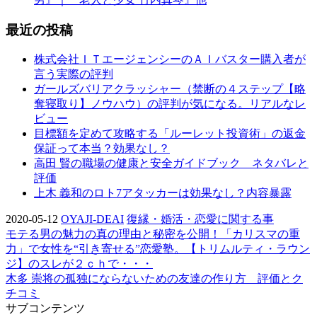
最近の投稿
株式会社ＩＴエージェンシーのＡＩバスター購入者が
言う実際の評判
ガールズバリアクラッシャー（禁断の４ステップ【略
奪寝取り】ノウハウ）の評判が気になる。リアルなレ
ビュー
目標額を定めて攻略する「ルーレット投資術」の返金
保証って本当？効果なし？
高田 賢の職場の健康と安全ガイドブック ネタバレと
評価
上木 義和のロト7アタッカーは効果なし？内容暴露
2020-05-12
OYAJI-DEAI
復縁・婚活・恋愛に関する事
モテる男の魅力の真の理由と秘密を公開！「カリスマの重
力」で女性を“引き寄せる”恋愛塾。【トリムルティ・ラウン
ジ】のスレが２ｃｈで・・・
木多 崇将の孤独にならないための友達の作り方 評価とク
チコミ
サブコンテンツ