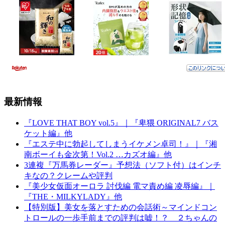
最新情報
『LOVE THAT BOY vol.5』｜『卑猥 ORIGINAL7 バス
ケット編』他
『エステ中に勃起してしまうイケメン卓司！』｜『湘
南ボーイも金次第！Vol.2 …カズオ編』他
3連複『万馬券レーダー』予想法（ソフト付）はインチ
キなの？クレームや評判
『美少女仮面オーロラ 討伐編 電マ責め編 凌辱編』｜
『THE・MILKYLADY』他
【特別版】美女を落とすための会話術～マインドコン
トロールの一歩手前までの評判は嘘！？ ２ちゃんの