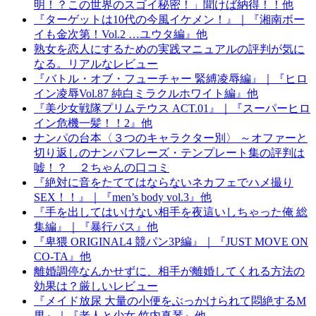
明！？この世界のスゴイ秘密！」聞けば納得！！他
『ターゲットは10代の今風イケメン！』｜『湘南ボー
イも金次第！Vol.2 …ユウタ編』他
熟女を恋人にするための実践マニュアルの評判が気に
なる。リアルなレビュー
『バトル・オブ・フューチャー 緊縛凌辱編』｜『ヒロ
イン凌辱Vol.87 純白ミラクルホワイト編』他
『美少女戦隊プリムテウス ACT.01』｜『スーパーヒロ
イン危機一髪！！2』他
ナンパの台本〈３つのキャラクター別〉 ～オファーと
切り返しのナンパフレーズ・テンプレート集の評判は
嘘！？ ２ちゃんの口コミ
『絶対に音をたててはならないネカフェでハメ撮り
SEX！！』｜『men’s body vol.3』他
『手を出してはいけない相手を夜這いしちゃった俺 総
集編』｜『暴行バス』他
『卑猥 ORIGINAL4 競パン3P編』｜『JUST MOVE ON
CO-TA』他
離婚調停なんかせずに、相手が離婚してくれる方法の
効果は？厳しいレビュー
『メイド放尿 大量の小便をぶっかけられて悶絶するM
男』｜『老人と少女 竹内真琴』他