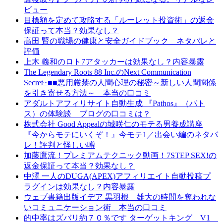
ビュー
目標額を定めて攻略する「ルーレット投資術」の返金
保証って本当？効果なし？
高田 賢の職場の健康と安全ガイドブック ネタバレと
評価
上木 義和のロト7アタッカーは効果なし？内容暴露
The Legendary Roots 88 Inc.のNext Communication
Secret~■■悪用厳禁の人間心理の秘密～新しい人間関係
を引き寄せる方法～ 本当の口コミ
アダルトアフィリサイト自動生成 『Pathos』（パト
ス）の体験談 ブログの口コミは？
株式会社 Good Appealの城咲仁のモテる男養成講座
『今からモテにいくぞ！』今モテ1／出会い編のネタバ
レ！評判と怪しい噂
加藤鷹流！プレミアムテクニック動画！7STEP SEX!の
返金保証って本当？効果なし？
中澤 一人のDUGA(APEX)アフィリエイト自動投稿プ
ラグインは効果なし？内容暴露
ウェブ書籍出版イデア 黒羽根 雄大の時間を奪われな
いコミュニケーション術 本当の口コミ
的中率はズバリ約７０％です ターゲットキング V1