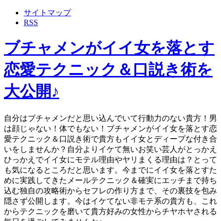
サイトマップ
RSS
ブチャメンがイイ女を落とす
恋愛テクニック＆口説き術を
大公開♪
自分はブチャメンだと思い込んでいて行動力のない貴方！男
は顔じゃない！体でもない！ブチャメンがイイ女を落とす恋
愛テクニック＆口説き術で貴方もイイ女とディープな付き合
いをしませんか？自分よりイケて無いお笑い芸人がとっかえ
ひっかえでイイ女にモテル理由やヤリまくる理由は？とって
も気になるところだと思います。今までにイイ女を落とすた
めに実践してきたメールテクニック＆確実にエッチまで持ち
込む独自の攻略術からセフレの作り方まで、その裏技を包み
隠さず公開します。今はイケてない非モテ系の貴方も、これ
からテクニックを磨いて貴方好みの女性からチヤホヤされる