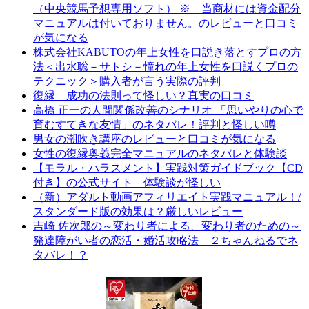
（中央競馬予想専用ソフト） ※ 当商材には資金配分
マニュアルは付いておりません。のレビューと口コミ
が気になる
株式会社KABUTOの年上女性を口説き落とすプロの方
法＜出水聡－サトシ－憧れの年上女性を口説くプロの
テクニック＞購入者が言う実際の評判
復縁 成功の法則って怪しい？真実の口コミ
高橋 正一の人間関係改善のシナリオ 「思いやりの心で
育むすてきな友情」のネタバレ！評判と怪しい噂
男女の潮吹き講座のレビューと口コミが気になる
女性の復縁奥義完全マニュアルのネタバレと体験談
【モラル・ハラスメント】実践対策ガイドブック【CD
付き】の公式サイト 体験談が怪しい
（新）アダルト動画アフィリエイト実践マニュアル！/
スタンダード版の効果は？厳しいレビュー
吉崎 佐次郎の～変わり者による、変わり者のための～
発達障がい者の恋活・婚活攻略法 ２ちゃんねるでネ
タバレ！？