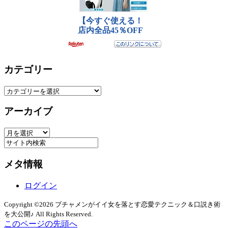
カテゴリー
カ
テ
アーカイブ
ゴ
リ
ア
ー
ー
カ
メタ情報
イ
ブ
ログイン
Copyright ©2026 ブチャメンがイイ女を落とす恋愛テクニック＆口説き術
を大公開♪ All Rights Reserved.
このページの先頭へ