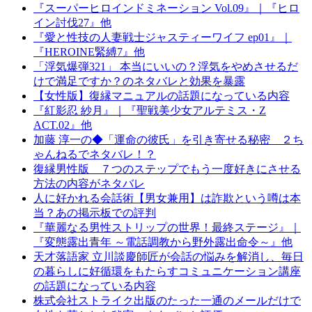
『スーパーヒロインドミネーション Vol.09』｜『ヒロ
イン討伐27』他
『愛と性技の人妻戦士ジャスティーワイフ ep01』｜
『HEROINE緊縛7』他
「浮気爆弾321」 本当にいいの？浮気をやめさせるだ
けで満足ですか？のネタバレと効果を暴露
【女性版】復縁マニュアルの話題になっている内容
『紅影忍 紗月』｜『聖戦美少女アルテミス・Z
ACT.02』他
加藤 淳一の◆「運命の彼氏」を引き寄せる秘密 ２ち
ゃんねるでネタバレ！？
復縁男性版 ７つのステップでもう一度好きにさせる
方法の内容がネタバレ
人に好かれる会話術【男女兼用】は詐欺という噂は本
当？あの掲示板での評判
『華麗なる男性ストリップの世界！最終ステージ』｜
『変態露出青年 ～電話調教から野外露出命令～』他
天才落語家 立川談慶師匠が会話の悩みを解消し、毎日
の暮らしに好循環をもたらすコミュニケーション講座
の話題になっている内容
株式会社ストライク出版のたった一通のメールだけで