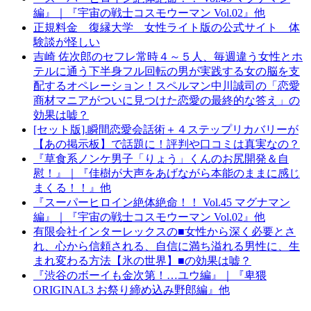
編』｜『宇宙の戦士コスモウーマン Vol.02』他
正規料金 復縁大学 女性ライト版の公式サイト 体
験談が怪しい
吉崎 佐次郎のセフレ常時４～５人、毎週違う女性とホ
テルに通う下半身フル回転の男が実践する女の脳を支
配するオペレーション！スペルマン中川誠司の「恋愛
商材マニアがついに見つけた恋愛の最終的な答え」の
効果は嘘？
[セット版].瞬間恋愛会話術＋４ステップリカバリーが
【あの掲示板】で話題に！評判や口コミは真実なの？
『草食系ノンケ男子「りょう」くんのお尻開発＆自
慰！』｜『佳樹が大声をあげながら本能のままに感じ
まくる！！』他
『スーパーヒロイン絶体絶命！！ Vol.45 マグナマン
編』｜『宇宙の戦士コスモウーマン Vol.02』他
有限会社インターレックスの■女性から深く必要とさ
れ、心から信頼される、自信に満ち溢れる男性に、生
まれ変わる方法【氷の世界】■の効果は嘘？
『渋谷のボーイも金次第！…ユウ編』｜『卑猥
ORIGINAL3 お祭り締め込み野郎編』他