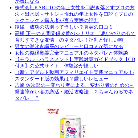
が気になる
株式会社KABUTOの年上女性を口説き落とすプロの方
法＜出水聡－サトシ－憧れの年上女性を口説くプロの
テクニック＞購入者が言う実際の評判
復縁 成功の法則って怪しい？真実の口コミ
高橋 正一の人間関係改善のシナリオ 「思いやりの心で
育むすてきな友情」のネタバレ！評判と怪しい噂
男女の潮吹き講座のレビューと口コミが気になる
女性の復縁奥義完全マニュアルのネタバレと体験談
【モラル・ハラスメント】実践対策ガイドブック【CD
付き】の公式サイト 体験談が怪しい
（新）アダルト動画アフィリエイト実践マニュアル！/
スタンダード版の効果は？厳しいレビュー
吉崎 佐次郎の～変わり者による、変わり者のための～
発達障がい者の恋活・婚活攻略法 ２ちゃんねるでネ
タバレ！？