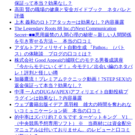
保証って本当？効果なし？
高田 賢の職場の健康と安全ガイドブック ネタバレと
評価
上木 義和のロト7アタッカーは効果なし？内容暴露
The Legendary Roots 88 Inc.のNext Communication
Secret~■■悪用厳禁の人間心理の秘密～新しい人間関係
を引き寄せる方法～ 本当の口コミ
アダルトアフィリサイト自動生成 『Pathos』（パト
ス）の体験談 ブログの口コミは？
株式会社 Good Appealの城咲仁のモテる男養成講座
『今からモテにいくぞ！』今モテ1／出会い編のネタバ
レ！評判と怪しい噂
加藤鷹流！プレミアムテクニック動画！7STEP SEX!の
返金保証って本当？効果なし？
中澤 一人のDUGA(APEX)アフィリエイト自動投稿プ
ラグインは効果なし？内容暴露
ウェブ書籍出版イデア 黒羽根 雄大の時間を奪われな
いコミュニケーション術 本当の口コミ
的中率はズバリ約７０％です ターゲットキング V1
（中央競馬予想専用ソフト） ※ 当商材には資金配分
マニュアルは付いておりません。のレビューと口コミ