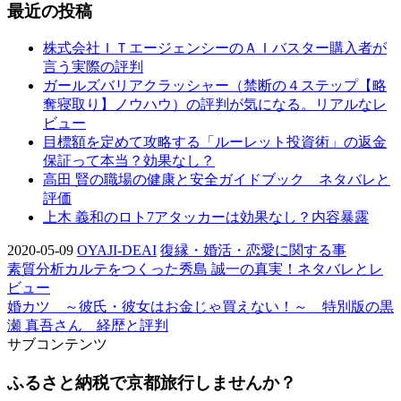
最近の投稿
株式会社ＩＴエージェンシーのＡＩバスター購入者が
言う実際の評判
ガールズバリアクラッシャー（禁断の４ステップ【略
奪寝取り】ノウハウ）の評判が気になる。リアルなレ
ビュー
目標額を定めて攻略する「ルーレット投資術」の返金
保証って本当？効果なし？
高田 賢の職場の健康と安全ガイドブック ネタバレと
評価
上木 義和のロト7アタッカーは効果なし？内容暴露
2020-05-09
OYAJI-DEAI
復縁・婚活・恋愛に関する事
素質分析カルテをつくった秀島 誠一の真実！ネタバレとレ
ビュー
婚カツ ～彼氏・彼女はお金じゃ買えない！～ 特別版の黒
瀬 真吾さん 経歴と評判
サブコンテンツ
ふるさと納税で京都旅行しませんか？