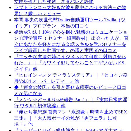
女性を落とした秘密 ネタバレと評価
ラブトランス～大好きな彼を夢中にさせる方法～の効
果は？厳しいレビュー
本間 麻央の次世代型Twitter自動運用ツール Twilia（ツ
イリア）プロプラン 本当の口コミ
婚活成功法！10秒で心を掴む,魅惑のコミュニケーショ
ン心理学講座（ セミナー録画教材） 出会った人が、直
ぐにあなたを好きになる会話スキルを学ぶセミナーを
ライブ録画した動画です。の噂と実践者の口コミ
『エッチな友達の姉にイジメられて何度も射精させら
れた。』｜『カワイイ顔してヤルことエゲツないドS
メイド』他
『ヒロインマスク ティラミステリア』｜『ヒロイン凌
辱Vol.84 スーパーレディー』他
◆「運命の彼氏」を引き寄せる秘密のレビューと口コ
ミが気になる
『ノンケ☆どっきり○秘報告 Part.1』｜『実録日常的淫
行 ワタル1 初体験編』他
『俺たち妄想族 営業マン「永瀬豪」時間を止めてSEX
三昧』｜『大人気ボーイの勉が『男フェラ』に登
場！』他
『スーパーヒロイン絶体絶命！！ Vol.45 マグナマン