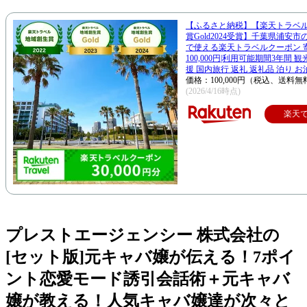
【ふるさと納税】【楽天トラベ
賞Gold2024受賞】千葉県浦安
で使える楽天トラベルクーポン 
100,000円|利用可能期間3年間 
援 国内旅行 返礼 返礼品 泊り お
価格：100,000円（税込、送料無
(2026/4/16時点)
楽天
プレストエージェンシー 株式会社の
[セット版]元キャバ嬢が伝える！7ポイ
ント恋愛モード誘引会話術＋元キャバ
嬢が教える！人気キャバ嬢達が次々と