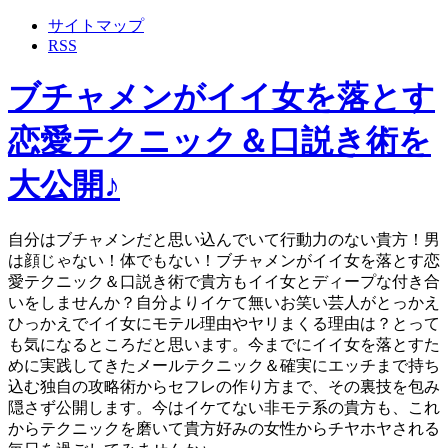
サイトマップ
RSS
ブチャメンがイイ女を落とす
恋愛テクニック＆口説き術を
大公開♪
自分はブチャメンだと思い込んでいて行動力のない貴方！男
は顔じゃない！体でもない！ブチャメンがイイ女を落とす恋
愛テクニック＆口説き術で貴方もイイ女とディープな付き合
いをしませんか？自分よりイケて無いお笑い芸人がとっかえ
ひっかえでイイ女にモテル理由やヤリまくる理由は？とって
も気になるところだと思います。今までにイイ女を落とすた
めに実践してきたメールテクニック＆確実にエッチまで持ち
込む独自の攻略術からセフレの作り方まで、その裏技を包み
隠さず公開します。今はイケてない非モテ系の貴方も、これ
からテクニックを磨いて貴方好みの女性からチヤホヤされる