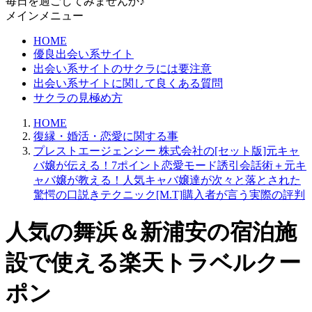
毎日を過ごしてみませんか♪
メインメニュー
HOME
優良出会い系サイト
出会い系サイトのサクラには要注意
出会い系サイトに関して良くある質問
サクラの見極め方
HOME
復縁・婚活・恋愛に関する事
プレストエージェンシー 株式会社の[セット版]元キャ
バ嬢が伝える！7ポイント恋愛モード誘引会話術＋元キ
ャバ嬢が教える！人気キャバ嬢達が次々と落とされた
驚愕の口説きテクニック[M.T]購入者が言う実際の評判
人気の舞浜＆新浦安の宿泊施
設で使える楽天トラベルクー
ポン