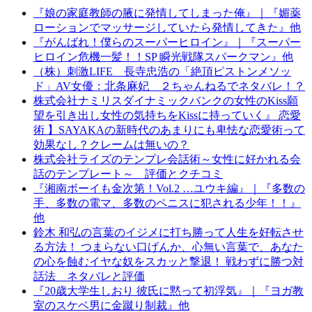
『娘の家庭教師の腋に発情してしまった俺』｜『媚薬
ローションでマッサージしていたら発情してきた』他
『がんばれ！僕らのスーパーヒロイン』｜『スーパー
ヒロイン危機一髪！！SP 瞬光戦隊スパークマン』他
（株）刺激LIFE 長寺忠浩の「絶頂ピストンメソッ
ド」AV女優：北条麻妃 ２ちゃんねるでネタバレ！？
株式会社ナミリスダイナミックバンクの女性のKiss願
望を引き出し女性の気持ちをKissに持っていく』 恋愛
術 】SAYAKAの新時代のあまりにも卑怯な恋愛術って
効果なし？クレームは無いの？
株式会社ライズのテンプレ会話術～女性に好かれる会
話のテンプレート～ 評価とクチコミ
『湘南ボーイも金次第！Vol.2 …ユウキ編』｜『多数の
手、多数の電マ、多数のペニスに犯される少年！！』
他
鈴木 和弘の言葉のイジメに打ち勝って人生を好転させ
る方法！ つまらない口げんか、心無い言葉で、あなた
の心を蝕むイヤな奴をスカッと撃退！ 戦わずに勝つ対
話法 ネタバレと評価
『20歳大学生しおり 彼氏に黙って初浮気』｜『ヨガ教
室のスケベ男に金蹴り制裁』他