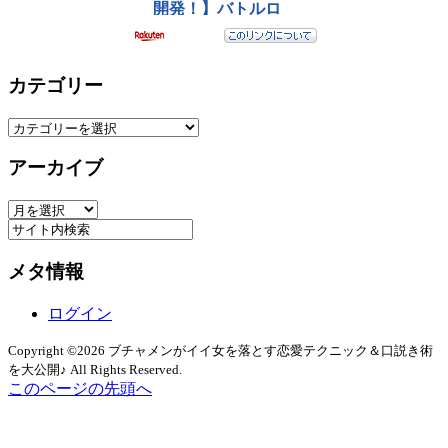
カテゴリー
カ
テ
アーカイブ
ゴ
リ
ア
ー
ー
カ
メタ情報
イ
ブ
ログイン
Copyright ©2026 ブチャメンがイイ女を落とす恋愛テクニック＆口説き術
を大公開♪ All Rights Reserved.
このページの先頭へ