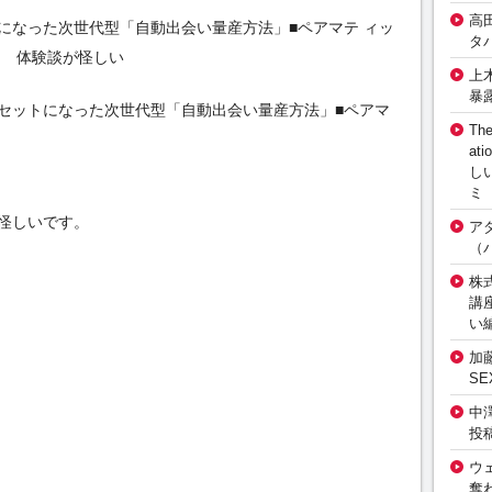
高
になった次世代型「自動出会い量産方法」■ペアマテ ィッ
タ
イト 体験談が怪しい
上
暴
セットになった次世代型「自動出会い量産方法」■ペアマ
The
at
し
ミ
怪しいです。
ア
（
株式
講
い
加
S
中
投
ウ
奪