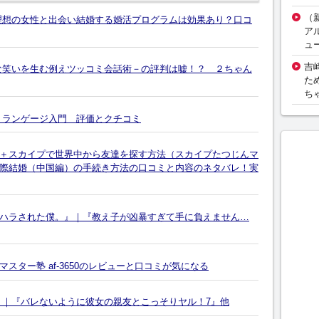
（
理想の女性と出会い結婚する婚活プログラムは効果あり？口コ
ア
ュ
吉
な笑いを生む例えツッコミ会話術－の評判は嘘！？ ２ちゃん
た
ち
・ランゲージ入門 評価とクチコミ
＋スカイプで世界中から友達を探す方法（スカイプたつじんマ
際結婚（中国編）の手続き方法の口コミと内容のネタバレ！実
ハラされた僕。』｜『教え子が凶暴すぎて手に負えません…
ター塾 af-3650のレビューと口コミが気になる
』｜『バレないように彼女の親友とこっそりヤル！7』他