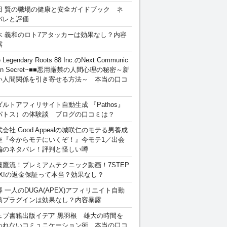
田 賢の職場の健康と安全ガイドブック ネ
バレと評価
木 義和のロト7アタッカーは効果なし？内容
露
 Legendary Roots 88 Inc.のNext Communic
ion Secret~■■悪用厳禁の人間心理の秘密～新
い人間関係を引き寄せる方法～ 本当の口コ
ダルトアフィリサイト自動生成 『Pathos』
パトス）の体験談 ブログの口コミは？
会社 Good Appealの城咲仁のモテる男養成
座『今からモテにいくぞ！』今モテ1／出会
編のネタバレ！評判と怪しい噂
藤鷹流！プレミアムテクニック動画！7STEP
EX!の返金保証って本当？効果なし？
澤 一人のDUGA(APEX)アフィリエイト自動
稿プラグインは効果なし？内容暴露
ェブ書籍出版イデア 黒羽根 雄大の時間を
われないコミュニケーション術 本当の口コ