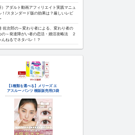
新）アダルト動画アフィリエイト実践マニュ
ル！/スタンダード版の効果は？厳しいレビ
ー
崎 佐次郎の～変わり者による、変わり者の
めの～発達障がい者の恋活・婚活攻略法 ２
ゃんねるでネタバレ！？