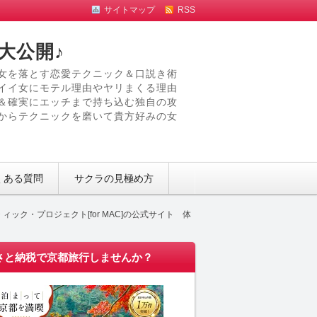
サイトマップ
RSS
大公開♪
女を落とす恋愛テクニック＆口説き術
イイ女にモテル理由やヤリまくる理由
＆確実にエッチまで持ち込む独自の攻
からテクニックを磨いて貴方好みの女
くある質問
サクラの見極め方
ク・プロジェクト[for MAC]の公式サイト 体
さと納税で京都旅行しませんか？