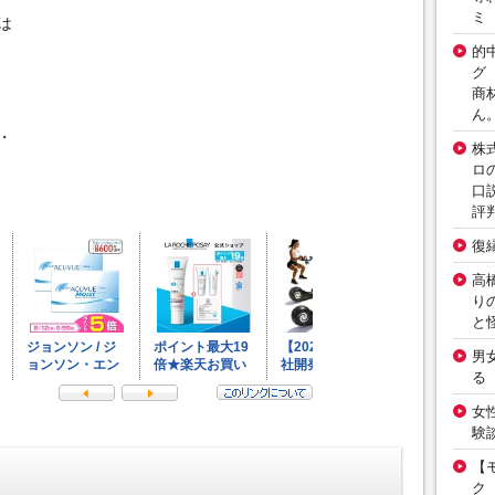
ミ
は
的
グ
商
ん
・
株
ロ
口
評
復
高
り
と
男
る
女
験
【
ク