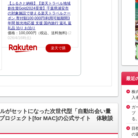
【ふるさと納税】【楽天トラベル地域
創生賞Gold2024受賞】千葉県浦安市
の対象施設で使える楽天トラベルクー
ポン 寄付額100,000円|利用可能期間3
年間 観光地応援 支援 国内旅行 返礼 返
礼品 泊り お泊り
価格：100,000円（税込、送料無料)
(2
026/4/16時点)
楽天で購
入
最近
株
入
ガ
ルがセットになった次世代型「自動出会い量
プ
ロジェクト[for MAC]の公式サイト 体験談
る
目
の