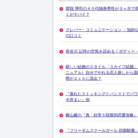
曽我 博司の４０代独身男性が３ヶ月で
ミがヤバイ？
クレバー・コミュニケーション －知的
の口コミ
長谷川 記祥の空気を読める！ボディー
新しい結婚のスタイル「スカイプ結婚」
ニュアル）自分でやれる恋人探しから国
態が２ｃｈに流出？
『蒸れたストッキングとパンストでパワ
今井まい』他
横山建の『真・好意５段階別恋愛攻略』マス
『フリーダムスクールガール 顔面騎乗