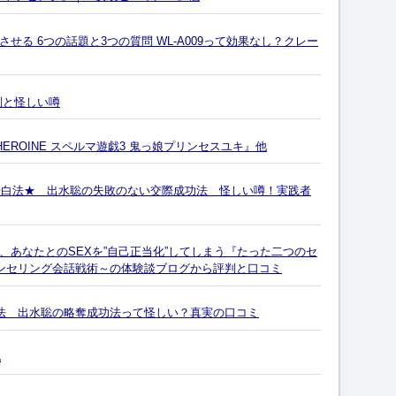
る 6つの話題と3つの質問 WL-A009って効果なし？クレー
判と怪しい噂
女HEROINE スペルマ遊戯3 鬼っ娘プリンセスユキ』他
プ告白法★ 出水聡の失敗のない交際成功法 怪しい噂！実践者
でさえ、あなたとのSEXを”自己正当化”してしまう『たった二つのセ
ウンセリング会話戦術～の体験談ブログから評判と口コミ
法 出水聡の略奪成功法って怪しい？真実の口コミ
他