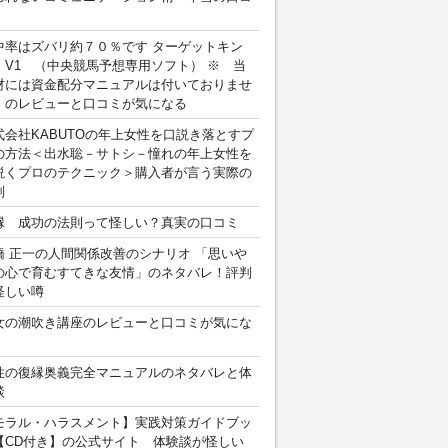
中率はズバリ約７０％です ターゲットキン
 V1 （中央競馬予想専用ソフト） ※ 当
材には資金配分マニュアルは付いておりませ
。のレビューと口コミが気になる
式会社KABUTOの年上女性を口説き落とすプ
の方法＜出水聡－サトシ－憧れの年上女性を
説くプロのテクニック＞購入者が言う実際の
判
縁 成功の法則って怪しい？真実の口コミ
橋 正一の人間関係改善のシナリオ 「思いや
の心で育むすてきな友情」のネタバレ！評判
怪しい噂
女の潮吹き講座のレビューと口コミが気にな
性の復縁奥義完全マニュアルのネタバレと体
談
モラル・ハラスメント】実践対策ガイドブッ
【CD付き】の公式サイト 体験談が怪しい