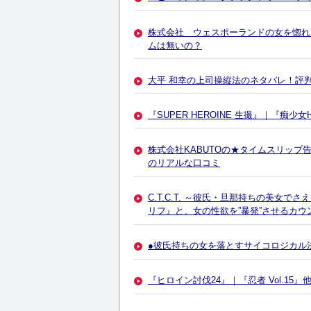
株式会社 ウェスポーランドの女を惚れさせ
ムは無いの？
大平 和幸の上司操縦法のネタバレ！評
『SUPER HEROINE 生撮』｜『痴少
株式会社KABUTOの★タイムスリッ
のリアルな口コミ
C.T.C.T. ～彼氏・旦那持ちの美女
リフ』と、女の性欲を”暴発”させるカ
●彼氏持ちの女を落とすサイコロジカル
『ヒロイン討伐24』｜『忍者 Vol.15』