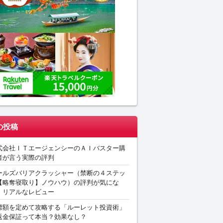
の投稿
式会社ＩＴエージェンシーのＡＩバスター購
者が言う実際の評判
ールズバリアクラッシャー（禁断の４ステッ
【略奪寝取り】ノウハウ）の評判が気にな
。リアルなレビュー
標額を定めて攻略する「ルーレット投資術」
返金保証って本当？効果なし？