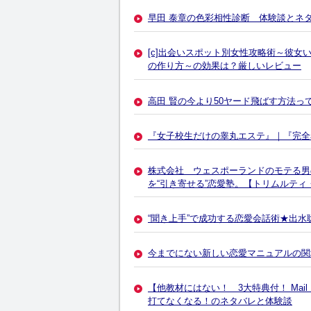
早田 泰章の色彩相性診断 体験談とネ
[c]出会いスポット別女性攻略術～彼女
の作り方～の効果は？厳しいレビュー
高田 賢の今より50ヤード飛ばす方法っ
『女子校生だけの睾丸エステ』｜『完全
株式会社 ウェスポーランドのモテる男
を“引き寄せる”恋愛塾。【トリムルテ
“聞き上手”で成功する恋愛会話術★出
今までにない新しい恋愛マニュアルの関
【他教材にはない！ 3大特典付！ Mai
打てなくなる！のネタバレと体験談