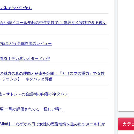
タバレがヤバいかも
いない歴イコール年齢の中年男性でも 無理なく実践できる彼女
て効果どう？体験者のレビュー
着衣！デカ尻レオタード』他
の魅力の真の理由と秘密を公開！「カリスマの重力」で女性
ィ・ラウンジ】 ネタバレと評価
水聡－サトシ－の会話術の内容がネタバレ
塚 一馬が評価されてる 怪しい噂？
カテ
l Mind】 わずか６日で女性の恋愛感情を生み出すメールしか