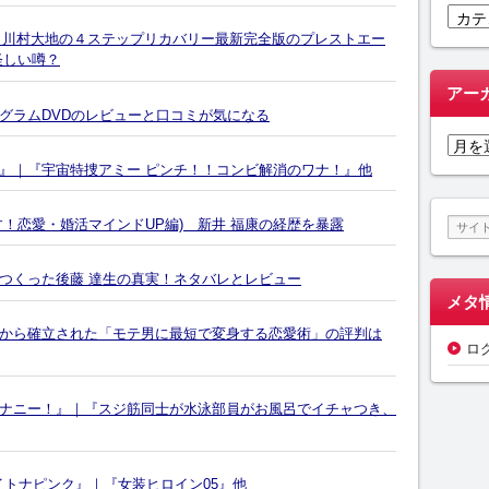
カ
テ
愛！川村大地の４ステップリカバリー最新完全版のプレストエー
ゴ
怪しい噂？
リ
アー
ー
グラムDVDのレビューと口コミが気になる
ア
ー
編』｜『宇宙特捜アミー ピンチ！！コンビ解消のワナ！』他
カ
イ
！恋愛・婚活マインドUP編) 新井 福康の経歴を暴露
ブ
つくった後藤 達生の真実！ネタバレとレビュー
メタ
から確立された「モテ男に最短で変身する恋愛術」の評判は
ロ
ナニー！』｜『スジ筋同士が水泳部員がお風呂でイチャつき、
イトナピンク』｜『女装ヒロイン05』他