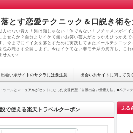
落とす恋愛テクニック＆口説き術を
動力のない貴方！男は顔じゃない！体でもない！ブチャメンがイイ
しませんか？自分よりイケて無いお笑い芸人がとっかえひっかえで
す。今までにイイ女を落とすために実践してきたメールテクニック
を包み隠さず公開します。今はイケてない非モテ系の貴方も、これ
ませんか♪
出会い系サイトのサクラには要注意
出会い系サイトに関して良
・ツールとマニュアルがセットになった次世代型「自動出会い量産方法」■ペアマテ ィッ
ふる
設で使える楽天トラベルクーポン