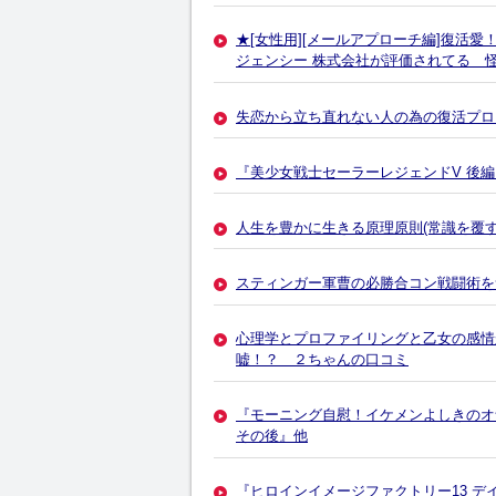
★[女性用][メールアプローチ編]復活
ジェンシー 株式会社が評価されてる 
失恋から立ち直れない人の為の復活プロ
『美少女戦士セーラーレジェンドV 後
人生を豊かに生きる原理原則(常識を覆す
スティンガー軍曹の必勝合コン戦闘術を
心理学とプロファイリングと乙女の感情
嘘！？ ２ちゃんの口コミ
『モーニング自慰！イケメンよしきのオ
その後』他
『ヒロインイメージファクトリー13 デ