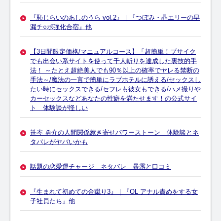
『恥じらいのあしのうら vol.2』｜『つぼみ・晶エリーの早
漏チ○ポ強化合宿』他
【3日間限定価格/マニュアルコース】「超簡単！ブサイク
でも出会い系サイトを使って千人斬りを達成した裏技的手
法！ ～たとえ超絶美人でも90％以上の確率でヤレる禁断の
手法～/魔法の一言で簡単にラブホテルに誘える/セックスし
たい時にセックスできる/セフレも彼女もできる/ハメ撮りや
カーセックスなどあなたの性癖を満たせます！の公式サイ
ト 体験談が怪しい
笹岑 勇介の人間関係惹き寄せパワーストーン 体験談とネ
タバレがヤバいかも
話題の恋愛運チャージ ネタバレ 暴露と口コミ
『生まれて初めての金蹴り3』｜『OL アナル責めをする女
子社員たち』他