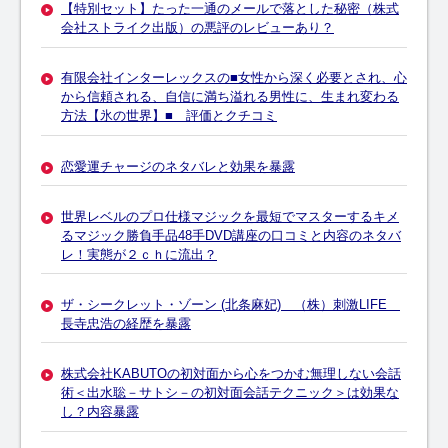
【特別セット】たった一通のメールで落とした秘密（株式
会社ストライク出版）の悪評のレビューあり？
有限会社インターレックスの■女性から深く必要とされ、心
から信頼される、自信に満ち溢れる男性に、生まれ変わる
方法【氷の世界】■ 評価とクチコミ
恋愛運チャージのネタバレと効果を暴露
世界レベルのプロ仕様マジックを最短でマスターするキメ
るマジック勝負手品48手DVD講座の口コミと内容のネタバ
レ！実態が２ｃｈに流出？
ザ・シークレット・ゾーン (北条麻妃) （株）刺激LIFE
長寺忠浩の経歴を暴露
株式会社KABUTOの初対面から心をつかむ無理しない会話
術＜出水聡－サトシ－の初対面会話テクニック＞は効果な
し？内容暴露