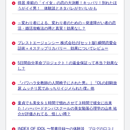
得居 幸範の「イイ女」の恋の大決断！キッパリ！別れたほ
うがイイ男！ 体験談とネタバレがヤバいかも
～変わり者による、変わり者のための～発達障がい者の恋
活・婚活攻略法の噂と真実！効果なし？
プレストエージェンシー 株式会社の[セット版].瞬間恋愛会
話術＋４ステップリカバリー 効果についてレビュー
5日間自分革命プロジェクト！の返金保証って本当？効果な
し？
『パワハラ女教師の人間椅子にされた男』｜『OLの顔騎放
尿 ムッチリ尻でみっちりイジメられた僕』他
童貞でも美女を１時間で惚れさせて３時間で彼女に出来
た！ハーバードナンパスクールの美女陥落心理学の山本 祐
介が評価されてる 怪しい噂？
INDEX OF IDOL 〜禁書目録〜の体験談 ブログの口コミ