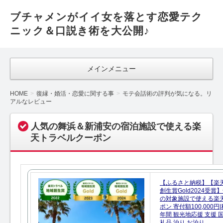
ブチャメンがイイ女を落とす恋愛テク
ニック＆口説き術を大公開♪
メインメニュー
HOME
復縁・婚活・恋愛に関する事
モテ会話術の評判が気になる。リ
アルなレビュー
人気の舞浜＆新浦安の宿泊施設で使える楽
天トラベルクーポン
【ふるさと納税】【楽
創生賞Gold2024受
の対象施設で使える楽
ポン 寄付額100,000
年間 観光地応援 支援 
礼品 泊り お泊り