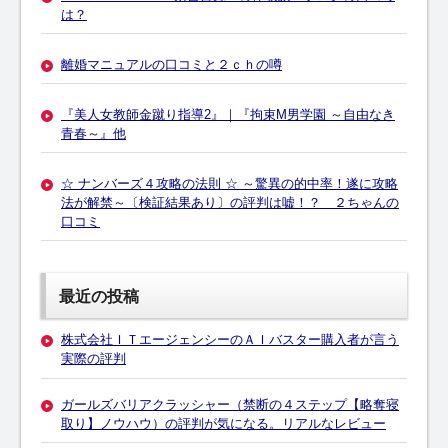
は？
離婚マニュアルの口コミと２ｃｈの噂
『美人女教師金蹴り指導2』｜『拘束M男学園 ～自由なき
青春～』他
☆ ナンバーズ４攻略の法則 ☆ ～驚異の的中率！遂に攻略
法が解禁～〔検証結果あり〕の評判は嘘！？ ２ちゃんの
口コミ
最近の投稿
株式会社ＩＴエージェンシーのＡＩバスター購入者が言う
実際の評判
ガールズバリアクラッシャー（禁断の４ステップ【略奪寝
取り】ノウハウ）の評判が気になる。リアルなレビュー