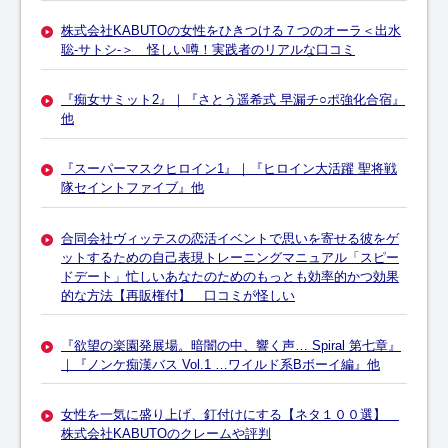
株式会社KABUTOの女性をひきつける７つのオーラ＜出水
聡-サトシ-＞ 怪しい噂！実践者のリアルな口コミ
『痴女サミット2』｜『さとう遥希式 早漏チ○ポ強化合宿』
他
『スーパーマスクヒロイン1』｜『ヒロイン大活躍 聖将戦
隊セイントファイブ』他
合同会社ヴィッテスの恋活イベントで思いを寄せる彼をゲ
ットするための自己表現トレーニングマニュアル「スピー
ドデート」忙しいあなたのためのもっとも効率的かつ効果
的な方法【再販権付】 口コミが怪しい
『欲望の楽園発展場。暗闇の中、響く声… Spiral 第七章』
｜『ノンケ痴漢バス Vol.1 …ワイルド系Bボーイ編』他
女性を一気に盛り上げ、釘付けにする【ネタ１００選】
株式会社KABUTOのクレームや評判