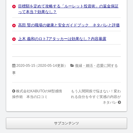
目標額を定めて攻略する「ルーレット投資術」の返金保証
って本当？効果なし？
高田 賢の職場の健康と安全ガイドブック ネタバレと評価
上木 義和のロト7アタッカーは効果なし？内容暴露
2020-05-15
（2020-05-14更新）
復縁・婚活・恋愛に関する
事
株式会社KABUTOのM型感情
もう人間関係で悩まない！変わ
操作術 本当の口コミ
れる自分を今すぐ実感の内容が
ネタバレ
サブコンテンツ