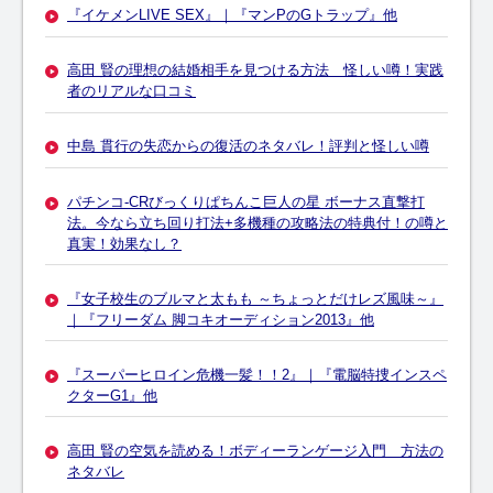
『イケメンLIVE SEX』｜『マンPのGトラップ』他
高田 賢の理想の結婚相手を見つける方法 怪しい噂！実践
者のリアルな口コミ
中島 貫行の失恋からの復活のネタバレ！評判と怪しい噂
パチンコ-CRびっくりぱちんこ巨人の星 ボーナス直撃打
法。今なら立ち回り打法+多機種の攻略法の特典付！の噂と
真実！効果なし？
『女子校生のブルマと太もも ～ちょっとだけレズ風味～』
｜『フリーダム 脚コキオーディション2013』他
『スーパーヒロイン危機一髪！！2』｜『電脳特捜インスペ
クターG1』他
高田 賢の空気を読める！ボディーランゲージ入門 方法の
ネタバレ