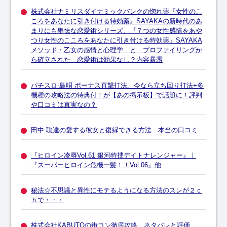
株式会社ナミリスダイナミックバンクの惚れ薬『女性のこ
ころをあなたに引き付ける特効薬』SAYAKAの新時代のあ
まりにも卑怯な恋愛術シリーズ、『７つの女性感情をあや
つり女性のこころをあなたに引き付ける特効薬』SAYAKA
メソッド・乙女の感情と心理学 と プロファイリングか
ら確立された 恋愛術は効果なし？内容暴露
パチスロ-島唄 ボーナス直撃打法。今なら立ち回り打法+多
機種の攻略法の特典付！が【あの掲示板】で話題に！評判
や口コミは真実なの？
田中 聡達の愛する彼女と復縁できる方法 本当の口コミ
『ヒロイン凌辱Vol.61 銀河特捜デイトナレンジャー』｜
『スーパーヒロイン危機一髪！！Vol.06』他
秘法☆不思議と異性にモテるようになる方法のスレが２ｃ
ｈで・・・
株式会社KABUTOの街コン徹底攻略 ネタバレと評価