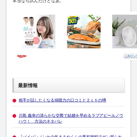
本当なら試んだけどなあ。
最新情報
相手が話したくなる傾聴力の口コミと２ｃｈの噂
川島 義幸の清らかな交際で結婚を早めるラブアピールノウ
ハウ！ 方法のネタバレ
『パイパンノンケ少年まさやくんの男初挑戦でガン掘られ