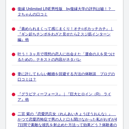
復縁 Unlimited LINE男性版 by復縁大学の評判は嘘！？
２ちゃんの口コミ
『責められまくって感じまくり！オチ○ポカッチカチ』｜
『ギン起ちチンポをわざと見せたら2 スジ筋インターン
編』他
叶う！３ヶ月で理想の恋人に出会えた「運命の人を見つけ
るための」テキストの内容がネタバレ
妻に許してもらい離婚を回避する方法の体験談 ブログの
口コミは？
『グラビティーフォース』｜『巨大ヒロイン（R） ライ
ア』他
二宮 紫の『恋愛恐忘女（れんあいきょうぼうおんな）』
かつて恋愛恐怖症で男の人と口も聞けなかった私がわずが4
7日間で素敵な彼氏を射止めた方法って効果どう？体験者の