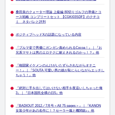
桑田泉のクォーター理論 上級編 80切りゴルフの準備とコ
ース戦略 コンプリートセット 【CGKI03SDF】のクチコ
ミ ネタバレと評判
ポジティブヘッドXの話題になっている内容
『ブルマ姿で男優にガンガン責められるCocoa！』｜『お
兄系マサトは男のエロテクに耐えきれるのかっ！？』他
『格闘家イケメンのんけがいたずらされながらオナニ
ー！』｜『SOUTA 可愛い男の娘が恥じらいながらエッチし
ちゃう！』他
『絶対に手を出してはいけない相手を夜這いしちゃった俺
3』｜『日本国民全裸の日5』他
『BADIOUT 2012／7月号＜All 75 pages＞』｜『KANON
女装少年があの名作に！？セーラー服と機関銃♪』他