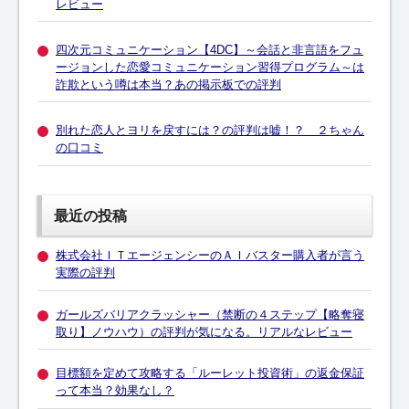
レビュー
四次元コミュニケーション【4DC】～会話と非言語をフュ
ージョンした恋愛コミュニケーション習得プログラム～は
詐欺という噂は本当？あの掲示板での評判
別れた恋人とヨリを戻すには？の評判は嘘！？ ２ちゃん
の口コミ
最近の投稿
株式会社ＩＴエージェンシーのＡＩバスター購入者が言う
実際の評判
ガールズバリアクラッシャー（禁断の４ステップ【略奪寝
取り】ノウハウ）の評判が気になる。リアルなレビュー
目標額を定めて攻略する「ルーレット投資術」の返金保証
って本当？効果なし？