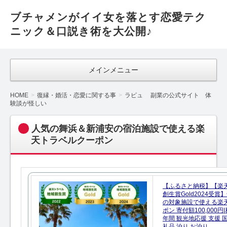
ブチャメンがイイ女を落とす恋愛テク
ニック＆口説き術を大公開♪
メインメニュー
HOME
復縁・婚活・恋愛に関する事
ラピュ 副業の公式サイト 体
験談が怪しい
人気の舞浜＆新浦安の宿泊施設で使える楽
天トラベルクーポン
【ふるさと納税】【楽
創生賞Gold2024受
の対象施設で使える楽
ポン 寄付額100,000
年間 観光地応援 支援 
礼品 泊り お泊り