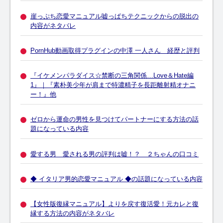
崖っぷち恋愛マニュアル嘘っぱちテクニックからの脱出の
内容がネタバレ
PornHub動画取得プラグインの中澤 一人さん 経歴と評判
『イケメンパラダイス☆禁断の三角関係…Love＆Hate編
1』｜『素朴美少年が肩まで特濃精子を長距離射精オナニ
ー！』他
ゼロから運命の男性を見つけてパートナーにする方法の話
題になっている内容
愛する男 愛される男の評判は嘘！？ ２ちゃんの口コミ
◆ イタリア男的恋愛マニュアル ◆の話題になっている内容
【女性版復縁マニュアル】よりを戻す復活愛！元カレと復
縁する方法の内容がネタバレ