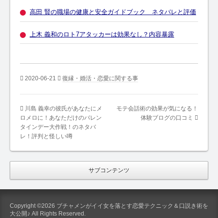
高田 賢の職場の健康と安全ガイドブック ネタバレと評価
上木 義和のロト7アタッカーは効果なし？内容暴露
2020-06-21
復縁・婚活・恋愛に関する事
川島 義幸の彼氏があなたにメ
モテ会話術の効果が気になる！
ロメロに！あなただけのバレン
体験ブログの口コミ
タインデー大作戦！のネタバ
レ！評判と怪しい噂
サブコンテンツ
Copyright ©2026 ブチャメンがイイ女を落とす恋愛テクニック＆口説き術を
大公開♪ All Rights Reserved.