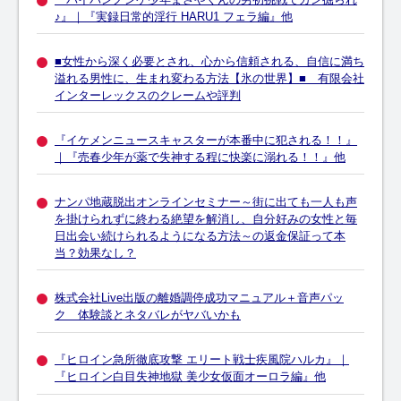
♪』｜『実録日常的淫行 HARU1 フェラ編』他
■女性から深く必要とされ、心から信頼される、自信に満ち
溢れる男性に、生まれ変わる方法【氷の世界】■ 有限会社
インターレックスのクレームや評判
『イケメンニュースキャスターが本番中に犯される！！』
｜『売春少年が薬で失神する程に快楽に溺れる！！』他
ナンパ地蔵脱出オンラインセミナー～街に出ても一人も声
を掛けられずに終わる絶望を解消し、自分好みの女性と毎
日出会い続けられるようになる方法～の返金保証って本
当？効果なし？
株式会社Live出版の離婚調停成功マニュアル＋音声パッ
ク 体験談とネタバレがヤバいかも
『ヒロイン急所徹底攻撃 エリート戦士疾風院ハルカ』｜
『ヒロイン白目失神地獄 美少女仮面オーロラ編』他