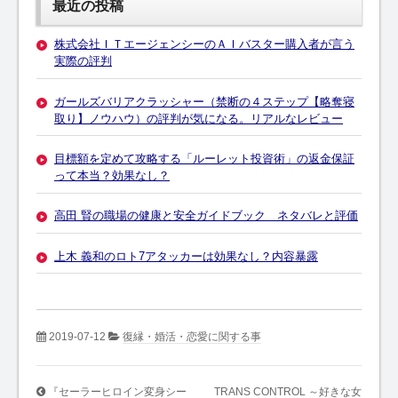
最近の投稿
株式会社ＩＴエージェンシーのＡＩバスター購入者が言う
実際の評判
ガールズバリアクラッシャー（禁断の４ステップ【略奪寝
取り】ノウハウ）の評判が気になる。リアルなレビュー
目標額を定めて攻略する「ルーレット投資術」の返金保証
って本当？効果なし？
高田 賢の職場の健康と安全ガイドブック ネタバレと評価
上木 義和のロト7アタッカーは効果なし？内容暴露
2019-07-12
復縁・婚活・恋愛に関する事
『セーラーヒロイン変身シー
TRANS CONTROL ～好きな女