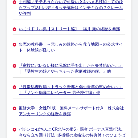
手相編／モテるうらないで可愛い女をハメる技術・てのひ
らマップ活用ボディタッチ講座はインチキなの？クレーム
や評判
いじりドリル集【ストリート編】 福井 廉の経歴を暴露
失恋の教科書 ～悲しみの迷路から救う地図～の公式サイ
ト 体験談が怪しい
『家族にバレない様に兄嫁に手を出したら失禁始めた…』
｜『受験生の娘とやっちゃった家庭教師の僕。』他
『性欲処理現場～トラック野郎と傷心青年の慰め合い～』
｜『ノンケ痴漢エレベーター 男子校生編』他
復縁大学 女性DL版 無料メールサポート付き 株式会社
アンカーリンクの経歴を暴露
パチンコ-ぱちんこCR北斗の拳5・覇者 ボーナス直撃打法。
今なら立ち回り打法+多機種の攻略法の特典付！のひょうば