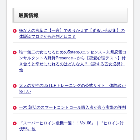
最新情報
嫌な人の言葉に【一言】できりかえす【ずるい会話術】の
体験談ブログから評判と口コミ
唯一無二の女になるための5stepのエッセンス～九州恋愛コ
ンサルタント内野舞Presence～から【恋愛心理テスト】付
き合うと幸せになれるのはどんな人？《恋する乙女必見》
他
大人の女性の3STEPトレーニングの公式サイト 体験談が
怪しい
一木 彰弘のスマートコントロール購入者が言う実際の評判
『スーパーヒロイン危機一髪！！Vol.66』｜『ヒロイン討
伐55』他