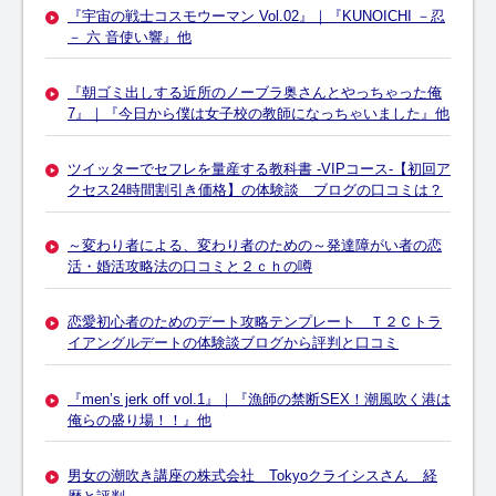
『宇宙の戦士コスモウーマン Vol.02』｜『KUNOICHI －忍
－ 六 音使い響』他
『朝ゴミ出しする近所のノーブラ奥さんとやっちゃった俺
7』｜『今日から僕は女子校の教師になっちゃいました』他
ツイッターでセフレを量産する教科書 -VIPコース-【初回ア
クセス24時間割引き価格】の体験談 ブログの口コミは？
～変わり者による、変わり者のための～発達障がい者の恋
活・婚活攻略法の口コミと２ｃｈの噂
恋愛初心者のためのデート攻略テンプレート Ｔ２Ｃトラ
イアングルデートの体験談ブログから評判と口コミ
『men’s jerk off vol.1』｜『漁師の禁断SEX！潮風吹く港は
俺らの盛り場！！』他
男女の潮吹き講座の株式会社 Tokyoクライシスさん 経