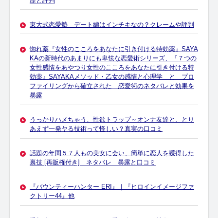
歴と評判
東大式恋愛塾 デート編はインチキなの？クレームや評判
惚れ薬『女性のこころをあなたに引き付ける特効薬』SAYA
KAの新時代のあまりにも卑怯な恋愛術シリーズ、『７つの
女性感情をあやつり女性のこころをあなたに引き付ける特
効薬』SAYAKAメソッド・乙女の感情と心理学 と プロ
ファイリングから確立された 恋愛術のネタバレと効果を
暴露
うっかりハメちゃう、性欲トラップ～オンナ友達と、とり
あえず一発ヤる技術って怪しい？真実の口コミ
話題の年間５７人もの美女に会い、簡単に恋人を獲得した
裏技 [再販権付き] ネタバレ 暴露と口コミ
『バウンティーハンター ERI』｜『ヒロインイメージファ
クトリー44』他