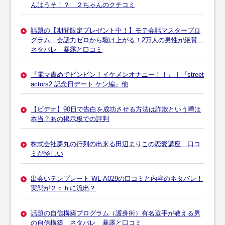
んはうそ！？ ２ちゃんのクチコミ
話題の【期間限定プレゼント中！】モテ会話マスタープロ
グラム 会話力ゼロから駆け上がる！2万人の男性が絶賛
ネタバレ 暴露と口コミ
『電マ責めでビンビン！イケメンオナニー！！』｜『street
actors2 記念日デート ケン編』他
【ビデオ】90日で告白を成功させる方法は詐欺という噂は
本当？あの掲示板での評判
株式会社夢丸の行列の出来る田辺まりこの恋愛講座 口コ
ミが怪しい
出会いテンプレート WL-A029の口コミと内容のネタバレ！
実態が２ｃｈに流出？
話題の自信構築プログラム（護身術）有名選手が教える男
の自信構築 ネタバレ 暴露と口コミ