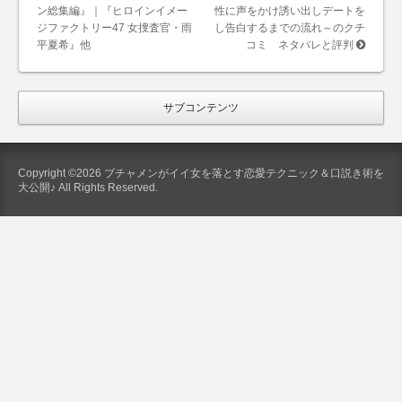
ン総集編』｜『ヒロインイメー
性に声をかけ誘い出しデートを
ジファクトリー47 女捜査官・雨
し告白するまでの流れ～のクチ
平夏希』他
コミ ネタバレと評判
サブコンテンツ
Copyright ©2026 ブチャメンがイイ女を落とす恋愛テクニック＆口説き術を
大公開♪ All Rights Reserved.