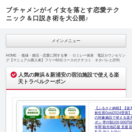
ブチャメンがイイ女を落とす恋愛テク
ニック＆口説き術を大公開♪
メインメニュー
HOME
復縁・婚活・恋愛に関する事
ロミレー保泉 電話カウンセリン
グ【マニュアル購入者】フリー60分コースのクチコミ ネタバレと評判
人気の舞浜＆新浦安の宿泊施設で使える楽
天トラベルクーポン
【ふるさと納税】【楽
創生賞Gold2024受
の対象施設で使える楽
ポン 寄付額100,000
年間 観光地応援 支援 
礼品 泊り お泊り