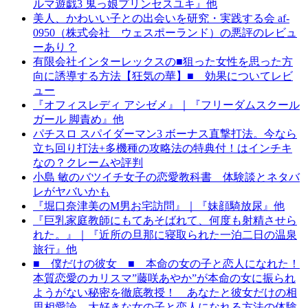
ルマ遊戯3 鬼っ娘プリンセスユキ』他
美人、かわいい子との出会いを研究・実践する会 af-
0950（株式会社 ウェスポーランド）の悪評のレビュ
ーあり？
有限会社インターレックスの■狙った女性を思った方
向に誘導する方法【狂気の華】■ 効果についてレビ
ュー
『オフィスレディ アシゼメ』｜『フリーダムスクール
ガール 脚責め』他
パチスロ スパイダーマン3 ボーナス直撃打法。今なら
立ち回り打法+多機種の攻略法の特典付！はインチキ
なの？クレームや評判
小島 敏のバツイチ女子の恋愛教科書 体験談とネタバ
レがヤバいかも
『堀口奈津美のM男お宅訪問』｜『妹顔騎放尿』他
『巨乳家庭教師にもてあそばれて、何度も射精させら
れた。』｜『近所の旦那に寝取られた一泊二日の温泉
旅行』他
■ 僕だけの彼女 ■ 本命の女の子と恋人になれた！
本質恋愛のカリスマ”藤咲あやか”が本命の女に振られ
ようがない秘密を徹底教授！ あなたと彼女だけの相
思相愛論 大好きな女の子と恋人になれる方法の体験