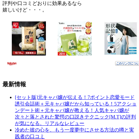
評判や口コミどおりに効果あるなら
嬉しいけど・・・。
最新情報
[セット版]元キャバ嬢が伝える！7ポイント恋愛モード
誘引会話術＋元キャバ嬢だから知っている！5アクショ
ンデート術＋元キャバ嬢が教える！人気キャバ嬢が
次々と落とされた驚愕の口説きテクニック[M.T]の評判
が気になる。リアルなレビュー
冷めた彼の心を、もう一度夢中にさせる方法の噂と実
践者の口コミ