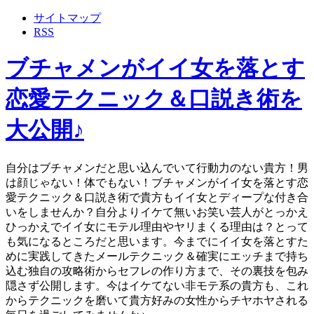
サイトマップ
RSS
ブチャメンがイイ女を落とす
恋愛テクニック＆口説き術を
大公開♪
自分はブチャメンだと思い込んでいて行動力のない貴方！男
は顔じゃない！体でもない！ブチャメンがイイ女を落とす恋
愛テクニック＆口説き術で貴方もイイ女とディープな付き合
いをしませんか？自分よりイケて無いお笑い芸人がとっかえ
ひっかえでイイ女にモテル理由やヤリまくる理由は？とって
も気になるところだと思います。今までにイイ女を落とすた
めに実践してきたメールテクニック＆確実にエッチまで持ち
込む独自の攻略術からセフレの作り方まで、その裏技を包み
隠さず公開します。今はイケてない非モテ系の貴方も、これ
からテクニックを磨いて貴方好みの女性からチヤホヤされる