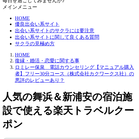
毎日を過ごしてみませんか♪
メインメニュー
HOME
優良出会い系サイト
出会い系サイトのサクラには要注意
出会い系サイトに関して良くある質問
サクラの見極め方
HOME
復縁・婚活・恋愛に関する事
ロミレー保泉 電話カウンセリング【マニュアル購入
者】フリー30分コース（株式会社カクワークス社）の
悪評のレビューあり？
人気の舞浜＆新浦安の宿泊施
設で使える楽天トラベルクー
ポン