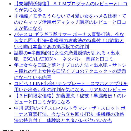
【夫婦関係修復】 ＳＴＭプログラムのレビューと口コ
ミが気になる
手相編／モテるうらないで可愛い女をハメる技術・て
のひらマップ活用ボディタッチ講座のレビューと口コ
ミが気になる
パチスロ-ギラギラ爺サマー ボーナス直撃打法。今な
ら立ち回り打法+多機種の攻略法の特典付！は詐欺と
いう噂は本当？あの掲示板での評判
話題の■半自動的に女性の恋愛感情が乱れる＜出水
聡 ESCALATION＞ ネタバレ 暴露と口コミ
年上女性を口説き落とすプロの方法＜出水聡－サトシ
－憧れの年上女性を口説くプロのテクニック＞の話題
になっている内容
コピペ！LINE出会いテンプレート：スマホとアプリを
用いた出会い術の評判が気になる。リアルなレビュー
【３日間限定価格】加藤鷹流！秘技！早漏改伝！のレ
ビューと口コミが気になる
中川 武頼のパチスロ-ウルトラマン・ザ・スロット ボ
ーナス直撃打法。今なら立ち回り打法+多機種の攻略
法の特典付！ 体験談とネタバレがヤバいかも