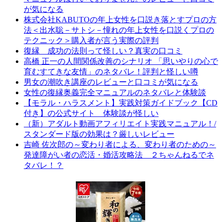
が気になる
株式会社KABUTOの年上女性を口説き落とすプロの方
法＜出水聡－サトシ－憧れの年上女性を口説くプロの
テクニック＞購入者が言う実際の評判
復縁 成功の法則って怪しい？真実の口コミ
高橋 正一の人間関係改善のシナリオ 「思いやりの心で
育むすてきな友情」のネタバレ！評判と怪しい噂
男女の潮吹き講座のレビューと口コミが気になる
女性の復縁奥義完全マニュアルのネタバレと体験談
【モラル・ハラスメント】実践対策ガイドブック【CD
付き】の公式サイト 体験談が怪しい
（新）アダルト動画アフィリエイト実践マニュアル！/
スタンダード版の効果は？厳しいレビュー
吉崎 佐次郎の～変わり者による、変わり者のための～
発達障がい者の恋活・婚活攻略法 ２ちゃんねるでネ
タバレ！？