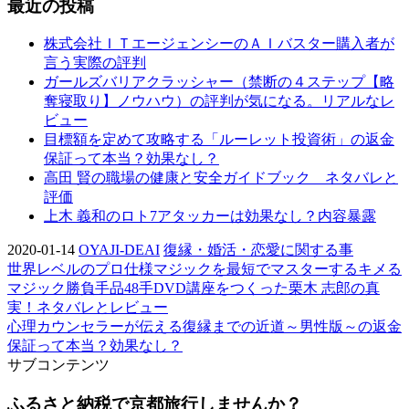
最近の投稿
株式会社ＩＴエージェンシーのＡＩバスター購入者が
言う実際の評判
ガールズバリアクラッシャー（禁断の４ステップ【略
奪寝取り】ノウハウ）の評判が気になる。リアルなレ
ビュー
目標額を定めて攻略する「ルーレット投資術」の返金
保証って本当？効果なし？
高田 賢の職場の健康と安全ガイドブック ネタバレと
評価
上木 義和のロト7アタッカーは効果なし？内容暴露
2020-01-14
OYAJI-DEAI
復縁・婚活・恋愛に関する事
世界レベルのプロ仕様マジックを最短でマスターするキメる
マジック勝負手品48手DVD講座をつくった栗木 志郎の真
実！ネタバレとレビュー
心理カウンセラーが伝える復縁までの近道～男性版～の返金
保証って本当？効果なし？
サブコンテンツ
ふるさと納税で京都旅行しませんか？