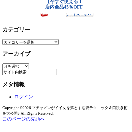
カテゴリー
カ
テ
アーカイブ
ゴ
リ
ア
ー
ー
カ
メタ情報
イ
ブ
ログイン
Copyright ©2026 ブチャメンがイイ女を落とす恋愛テクニック＆口説き術
を大公開♪ All Rights Reserved.
このページの先頭へ