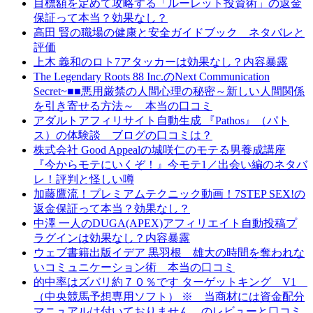
目標額を定めて攻略する「ルーレット投資術」の返金
保証って本当？効果なし？
高田 賢の職場の健康と安全ガイドブック ネタバレと
評価
上木 義和のロト7アタッカーは効果なし？内容暴露
The Legendary Roots 88 Inc.のNext Communication
Secret~■■悪用厳禁の人間心理の秘密～新しい人間関係
を引き寄せる方法～ 本当の口コミ
アダルトアフィリサイト自動生成 『Pathos』（パト
ス）の体験談 ブログの口コミは？
株式会社 Good Appealの城咲仁のモテる男養成講座
『今からモテにいくぞ！』今モテ1／出会い編のネタバ
レ！評判と怪しい噂
加藤鷹流！プレミアムテクニック動画！7STEP SEX!の
返金保証って本当？効果なし？
中澤 一人のDUGA(APEX)アフィリエイト自動投稿プ
ラグインは効果なし？内容暴露
ウェブ書籍出版イデア 黒羽根 雄大の時間を奪われな
いコミュニケーション術 本当の口コミ
的中率はズバリ約７０％です ターゲットキング V1
（中央競馬予想専用ソフト） ※ 当商材には資金配分
マニュアルは付いておりません。のレビューと口コミ