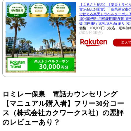
【ふるさと納税】【楽天トラベ
賞Gold2024受賞】千葉県浦安
で使える楽天トラベルクーポン 
100,000円|利用可能期間3年間 
援 国内旅行 返礼 返礼品 泊り お
価格：100,000円（税込、送料無
(2026/4/16時点)
楽天
ロミレー保泉 電話カウンセリング
【マニュアル購入者】フリー30分コー
ス（株式会社カクワークス社）の悪評
のレビューあり？