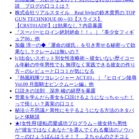
談 ブログの口コミは？
株式会社リアルスタイル Real Styleの鈴木貴男の TOP
GUN TECHNIQUE 00～03【スライス】
【CRST01ADF】は効果なし？内容暴露
『スーパーヒロイン絶対絶命！！』｜『美少女フィギ
ュア06』他
加藤 淳一の◆「運命の彼氏」を引き寄せる秘密って効
果なし？クレームは無いの？
[c]出会いスポット別女性攻略術～彼女いない歴イコー
ル年齢の中年男性でも 無理なく実践できる彼女の作り
方～のレビューと口コミが気になる
『熱風戦隊ツヨレンジャー ACT.03』｜『ヒロイン陵辱
Vol.09 月面騎士ピンクムーン編』他
口説きの法則 深井 峻の経歴を暴露
営業を学んだら美女を口説けるようになっちゃった！
って怪しい？真実の口コミ
秘法☆不思議と異性にモテるようになる方法のネタバ
レと体験談
★[女性用]逆転恋愛成功プログラム～彼女持ち男性
が“彼女ではなくあなた”を選んでくれる魔法のノウハ
ウ～のひょうばんはうそ！？ ２ちゃんのクチコミ