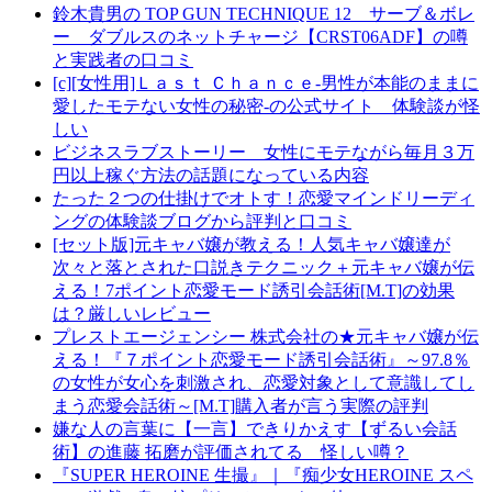
鈴木貴男の TOP GUN TECHNIQUE 12 サーブ＆ボレ
ー ダブルスのネットチャージ【CRST06ADF】の噂
と実践者の口コミ
[c][女性用]Ｌａｓｔ Ｃｈａｎｃｅ-男性が本能のままに
愛したモテない女性の秘密-の公式サイト 体験談が怪
しい
ビジネスラブストーリー 女性にモテながら毎月３万
円以上稼ぐ方法の話題になっている内容
たった２つの仕掛けでオトす！恋愛マインドリーディ
ングの体験談ブログから評判と口コミ
[セット版]元キャバ嬢が教える！人気キャバ嬢達が
次々と落とされた口説きテクニック＋元キャバ嬢が伝
える！7ポイント恋愛モード誘引会話術[M.T]の効果
は？厳しいレビュー
プレストエージェンシー 株式会社の★元キャバ嬢が伝
える！『７ポイント恋愛モード誘引会話術』～97.8％
の女性が女心を刺激され、恋愛対象として意識してし
まう恋愛会話術～[M.T]購入者が言う実際の評判
嫌な人の言葉に【一言】できりかえす【ずるい会話
術】の進藤 拓磨が評価されてる 怪しい噂？
『SUPER HEROINE 生撮』｜『痴少女HEROINE スペ