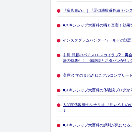
『痴脚責め』｜『罵倒地獄番外編 センズ
■スキンシップ大百科の噂と真実！効果
インスタグラムハンターワールドの話題
中川 武頼のパチスロ-スカイラブ2・再
法の特典付！ 体験談とネタバレがヤバ
高見沢 学のまねきねこフルコンプリー
■スキンシップ大百科の体験談ブログか
人間関係改善のシナリオ 「思いやりの
ミ
■スキンシップ大百科の評判が気になる