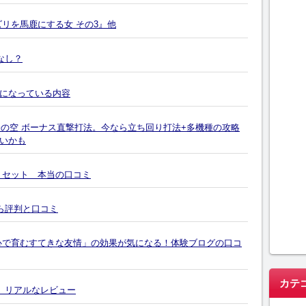
リを馬鹿にする女 その3』他
なし？
になっている内容
会の空 ボーナス直撃打法。今なら立ち回り打法+多機種の攻略
いかも
トセット 本当の口コミ
ら評判と口コミ
心で育むすてきな友情」の効果が気になる！体験ブログの口コ
カテ
。リアルなレビュー