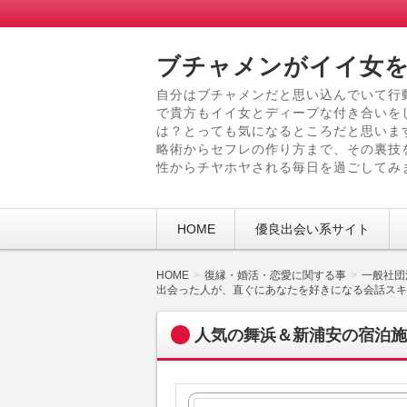
ブチャメンがイイ女を
自分はブチャメンだと思い込んでいて行
で貴方もイイ女とディープな付き合いを
は？とっても気になるところだと思いま
略術からセフレの作り方まで、その裏技
性からチヤホヤされる毎日を過ごしてみ
HOME
優良出会い系サイト
HOME
復縁・婚活・恋愛に関する事
一般社団
出会った人が、直ぐにあなたを好きになる会話スキ
人気の舞浜＆新浦安の宿泊施