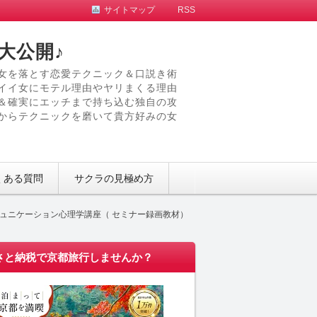
サイトマップ
RSS
大公開♪
女を落とす恋愛テクニック＆口説き術
イイ女にモテル理由やヤリまくる理由
＆確実にエッチまで持ち込む独自の攻
からテクニックを磨いて貴方好みの女
くある質問
サクラの見極め方
ュニケーション心理学講座（ セミナー録画教材）
さと納税で京都旅行しませんか？