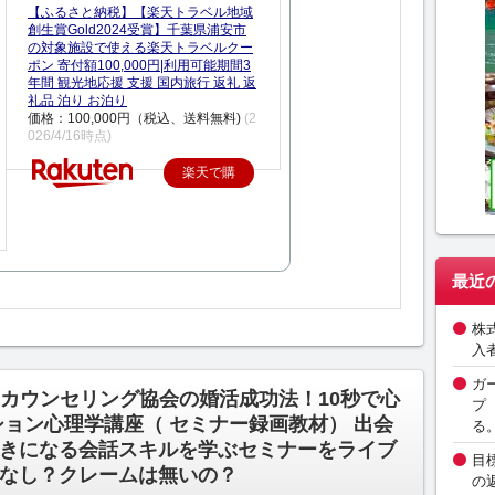
【ふるさと納税】【楽天トラベル地域
創生賞Gold2024受賞】千葉県浦安市
の対象施設で使える楽天トラベルクー
ポン 寄付額100,000円|利用可能期間3
年間 観光地応援 支援 国内旅行 返礼 返
礼品 泊り お泊り
価格：100,000円（税込、送料無料)
(2
026/4/16時点)
楽天で購
入
最近
株
入
ガ
カウンセリング協会の婚活成功法！10秒で心
プ
ション心理学講座（ セミナー録画教材） 出会
る
きになる会話スキルを学ぶセミナーをライブ
目
なし？クレームは無いの？
の