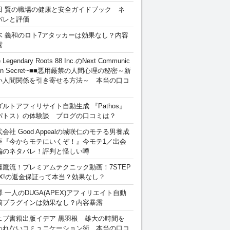
田 賢の職場の健康と安全ガイドブック ネ
バレと評価
木 義和のロト7アタッカーは効果なし？内容
露
 Legendary Roots 88 Inc.のNext Communic
ion Secret~■■悪用厳禁の人間心理の秘密～新
い人間関係を引き寄せる方法～ 本当の口コ
ダルトアフィリサイト自動生成 『Pathos』
パトス）の体験談 ブログの口コミは？
会社 Good Appealの城咲仁のモテる男養成
座『今からモテにいくぞ！』今モテ1／出会
編のネタバレ！評判と怪しい噂
藤鷹流！プレミアムテクニック動画！7STEP
EX!の返金保証って本当？効果なし？
澤 一人のDUGA(APEX)アフィリエイト自動
稿プラグインは効果なし？内容暴露
ェブ書籍出版イデア 黒羽根 雄大の時間を
われないコミュニケーション術 本当の口コ