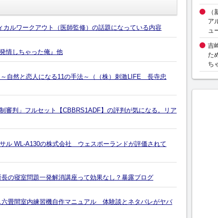
（
ア
ディカルワークアウト（医師監修）の話題になっている内容
ュ
吉
発情しちゃった俺』他
た
ち
 ～自然と恋人になる11の手法～（（株）刺激LIFE 長寺忠
審判」フルセット【CBBRS1ADF】の評判が気になる。リア
ル WL-A130の株式会社 ウェスポーランドが評価されて
所長の寝室問題一発解消講座って効果なし？暴露ブログ
ス六畳間室内練習機自作マニュアル 体験談とネタバレがヤバ