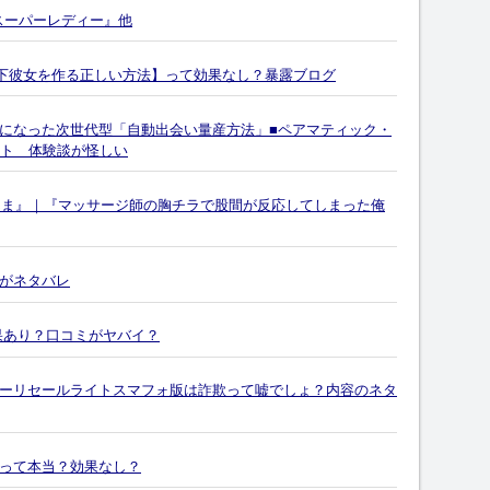
 スーパーレディー』他
離れた年下彼女を作る正しい方法】って効果なし？暴露ブログ
になった次世代型「自動出会い量産方法」■ペアマティック・
サイト 体験談が怪しい
んま』｜『マッサージ師の胸チラで股間が反応してしまった俺
がネタバレ
果あり？口コミがヤバイ？
ーリセールライトスマフォ版は詐欺って嘘でしょ？内容のネタ
って本当？効果なし？