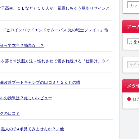
カ
女子高生、ＯＬなど）５０人が、暴露しちゃう脈ありサインと
テ
ゴ
リ
アー
』｜『ヒロインバッドエンドオムニバス 光の戦士ソレイユ』他
ー
ア
証って本当？効果なし？
ー
カ
イ
男を落とす洗脳方法～惚れさせて愛され続ける『仕掛け』タイ
ブ
漏改善ブートキャンプの口コミと２ｃｈの噂
メタ
ルの効果は？厳しいレビュー
ロ
グの口コミ
 黒人のチ●ポ見てみませんか？』他