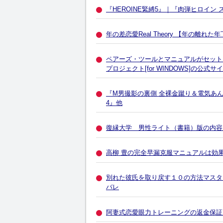
『HEROINE緊縛5』｜『肉弾ヒロイン
年の差恋愛Real Theory 【年の
ペアーズ・ツールとマニュアルがセット
プロジェクト[for WINDOWS]の公式
『M男撮影の裏側 全裸金蹴り＆電気あ
4』他
復縁大学 男性ライト（書籍）版の内容
高柳 豊の完全早漏克服マニュアルは効
別れた彼氏を取り戻す１０の方法マスタ
バレ
阿妻式恋愛眼力トレーニングの返金保証