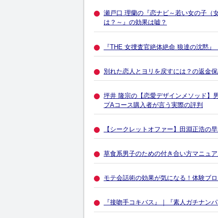
瀬戸口 理蘭の『恋ナビ～若い女の子（
は？～』の効果は嘘？
『THE 女捜査官絶体絶命 狼達の沈黙
別れた恋人とヨリを戻すには？の返金保
坪井 隆宗の【恋愛デザインメソッド】
プAコース購入者が言う実際の評判
【シークレットオファー】田淵正浩の早
草食系男子のための付き合い方マニュア
モテ会話術の効果が気になる！体験ブロ
『接吻手コキバス』｜『素人ガチナンパ