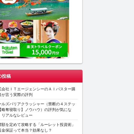
の投稿
式会社ＩＴエージェンシーのＡＩバスター購
者が言う実際の評判
ールズバリアクラッシャー（禁断の４ステッ
【略奪寝取り】ノウハウ）の評判が気にな
。リアルなレビュー
標額を定めて攻略する「ルーレット投資術」
返金保証って本当？効果なし？