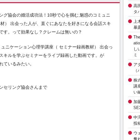
高
タ
ング協会の婚活成功法！10秒で心を掴む,魅惑のコミュニ
上
教材） 出会った人が、直ぐにあなたを好きになる会話スキ
暴
です。って効果なし？クレームは無いの？
The
at
ミュニケーション心理学講座（ セミナー録画教材） 出会っ
し
ミ
スキルを学ぶセミナーをライブ録画した動画です。が
れているみたい。
ア
（
株式
講
ンセリング協会さんまで
い
加
S
中
投
ウ
奪