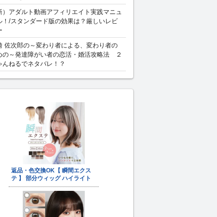
新）アダルト動画アフィリエイト実践マニュ
ル！/スタンダード版の効果は？厳しいレビ
ー
崎 佐次郎の～変わり者による、変わり者の
めの～発達障がい者の恋活・婚活攻略法 ２
ゃんねるでネタバレ！？