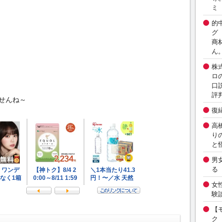
ミ
的
グ
商
ん
株
ロ
口
評
せんね～
復
高
り
と
男
る
女
験
【
ク