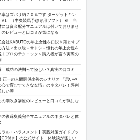
中率はズバリ約７０％です ターゲットキン
 V1 （中央競馬予想専用ソフト） ※ 当
材には資金配分マニュアルは付いておりませ
。のレビューと口コミが気になる
式会社KABUTOの年上女性を口説き落とすプ
の方法＜出水聡－サトシ－憧れの年上女性を
説くプロのテクニック＞購入者が言う実際の
判
縁 成功の法則って怪しい？真実の口コミ
橋 正一の人間関係改善のシナリオ 「思いや
の心で育むすてきな友情」のネタバレ！評判
怪しい噂
女の潮吹き講座のレビューと口コミが気にな
性の復縁奥義完全マニュアルのネタバレと体
談
モラル・ハラスメント】実践対策ガイドブッ
【CD付き】の公式サイト 体験談が怪しい