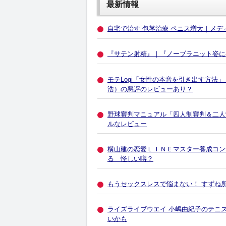
最新情報
自宅で治す 包茎治療 ペニス増大｜メ
『サテン射精』｜『ノーブラニット姿に
モテLogi「女性の本音を引き出す方法」
浩）の悪評のレビューあり？
野球審判マニュアル「四人制審判＆二人制
ルなレビュー
横山建の恋愛ＬＩＮＥマスター養成コンサ
る 怪しい噂？
もうセックスレスで悩まない！ すずね
ライズライブウエイ 小嶋由紀子のテニ
いかも