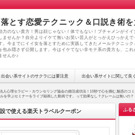
落とす恋愛テクニック＆口説き術を
動力のない貴方！男は顔じゃない！体でもない！ブチャメンがイイ
しませんか？自分よりイケて無いお笑い芸人がとっかえひっかえで
す。今までにイイ女を落とすために実践してきたメールテクニック
を包み隠さず公開します。今はイケてない非モテ系の貴方も、これ
ませんか♪
出会い系サイトのサクラには要注意
出会い系サイトに関して良
法人心理セラピー・カウンセリング協会の婚活成功法！10秒で心を掴む,魅惑のコミ
ルを学ぶセミナーをライブ録画した動画です。って効果なし？クレームは無いの？
ふる
設で使える楽天トラベルクーポン