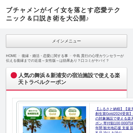
ブチャメンがイイ女を落とす恋愛テク
ニック＆口説き術を大公開♪
メインメニュー
HOME
復縁・婚活・恋愛に関する事
中島 貫行の心理カウンセラーが
伝える復縁までの近道～女性版～は効果あり？口コミがヤバイ？
人気の舞浜＆新浦安の宿泊施設で使える楽
天トラベルクーポン
【ふるさと納税】【楽
創生賞Gold2024受
の対象施設で使える楽
ポン 寄付額100,000
年間 観光地応援 支援 
礼品 泊り お泊り