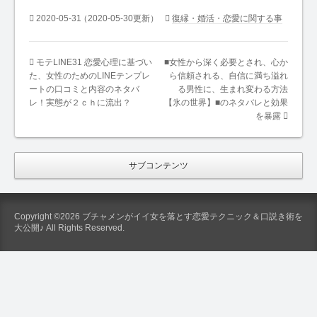
2020-05-31
（2020-05-30更新）
復縁・婚活・恋愛に関する事
モテLINE31 恋愛心理に基づい
■女性から深く必要とされ、心か
た、女性のためのLINEテンプレ
ら信頼される、自信に満ち溢れ
ートの口コミと内容のネタバ
る男性に、生まれ変わる方法
レ！実態が２ｃｈに流出？
【氷の世界】■のネタバレと効果
を暴露
サブコンテンツ
Copyright ©2026 ブチャメンがイイ女を落とす恋愛テクニック＆口説き術を
大公開♪ All Rights Reserved.