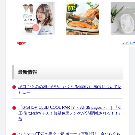
最新情報
堀口 ひとみの相手が話したくなる傾聴力 効果についてレ
ビュー
『B-SHOP CLUB COOL PARTY ＜All 35 pages＞』｜『女
王様はお姉ちゃん！短髪色黒ノンケがSM調教される！！』
他
パチンコ-CR花の慶次・愛 ボーナス直撃打法。今なら立ち