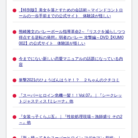
【特別版】美女を落とすための会話術～マインドコントロ
ールの一歩手前までの公式サイト 体験談が怪しい
熊崎雅文のバレーボール指導革命2～『リスクを減らしつつ
得点する逆転の発想』弱者のバレー 攻撃編～DVD【KUM0
002】の公式サイト 体験談が怪しい
今までにない新しい恋愛マニュアルの話題になっている内
容
単撃2021のひょうばんはうそ！？ ２ちゃんのクチコミ
『スーパーヒロイン危機一髪！！Vol.07』｜『シークレッ
トジャスティス fミレーナ』他
『女装っ子くらぶ五』｜『性欲処理現場～漁師盛り その2
～』他
『新・帰ってきたスーパーヒロイン マグナマン 前編』｜