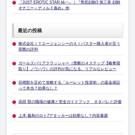
『JUST EROTIC STAR 純一』｜『男尻顔騎3 第三章 顔騎
オナニー～ディルド責め』他
最近の投稿
株式会社ＩＴエージェンシーのＡＩバスター購入者が言う
実際の評判
ガールズバリアクラッシャー（禁断の４ステップ【略奪寝
取り】ノウハウ）の評判が気になる。リアルなレビュー
目標額を定めて攻略する「ルーレット投資術」の返金保証
って本当？効果なし？
高田 賢の職場の健康と安全ガイドブック ネタバレと評価
上木 義和のロト7アタッカーは効果なし？内容暴露