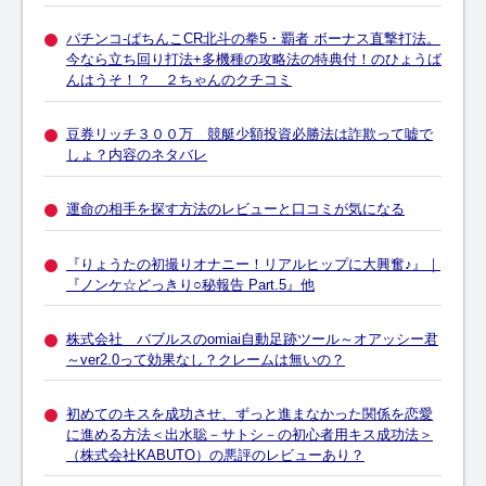
パチンコ-ぱちんこCR北斗の拳5・覇者 ボーナス直撃打法。
今なら立ち回り打法+多機種の攻略法の特典付！のひょうば
んはうそ！？ ２ちゃんのクチコミ
豆券リッチ３００万 競艇少額投資必勝法は詐欺って嘘で
しょ？内容のネタバレ
運命の相手を探す方法のレビューと口コミが気になる
『りょうたの初撮りオナニー！リアルヒップに大興奮♪』｜
『ノンケ☆どっきり○秘報告 Part.5』他
株式会社 バブルスのomiai自動足跡ツール～オアッシー君
～ver2.0って効果なし？クレームは無いの？
初めてのキスを成功させ、ずっと進まなかった関係を恋愛
に進める方法＜出水聡－サトシ－の初心者用キス成功法＞
（株式会社KABUTO）の悪評のレビューあり？