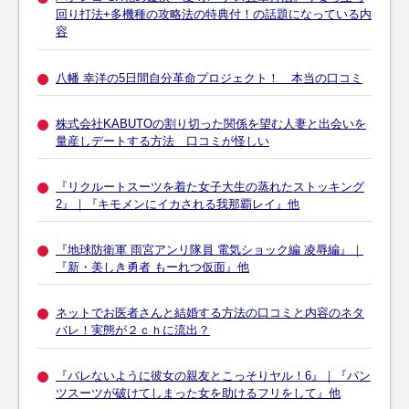
回り打法+多機種の攻略法の特典付！の話題になっている内
容
八幡 幸洋の5日間自分革命プロジェクト！ 本当の口コミ
株式会社KABUTOの割り切った関係を望む人妻と出会いを
量産しデートする方法 口コミが怪しい
『リクルートスーツを着た女子大生の蒸れたストッキング
2』｜『キモメンにイカされる我那覇レイ』他
『地球防衛軍 雨宮アンリ隊員 電気ショック編 凌辱編』｜
『新・美しき勇者 もーれつ仮面』他
ネットでお医者さんと結婚する方法の口コミと内容のネタ
バレ！実態が２ｃｈに流出？
『バレないように彼女の親友とこっそりヤル！6』｜『パン
ツスーツが破けてしまった女を助けるフリをして』他