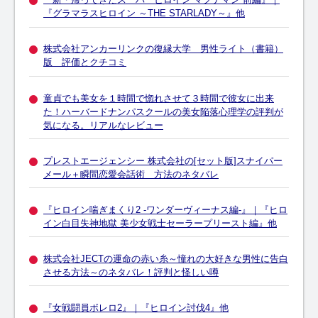
『グラマラスヒロイン ～THE STARLADY～』他
株式会社アンカーリンクの復縁大学 男性ライト（書籍）
版 評価とクチコミ
童貞でも美女を１時間で惚れさせて３時間で彼女に出来
た！ハーバードナンパスクールの美女陥落心理学の評判が
気になる。リアルなレビュー
プレストエージェンシー 株式会社の[セット版]スナイパー
メール＋瞬間恋愛会話術 方法のネタバレ
『ヒロイン喘ぎまくり2 ‐ワンダーヴィーナス編‐』｜『ヒロ
イン白目失神地獄 美少女戦士セーラープリースト編』他
株式会社JECTの運命の赤い糸～憧れの大好きな男性に告白
させる方法～のネタバレ！評判と怪しい噂
『女戦闘員ボレロ2』｜『ヒロイン討伐4』他