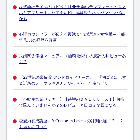
株式会社ライズのコピペ！LINE出会いテンプレート：スマ
ホとアプリを用いた出会い術 体験談とネタバレがヤバい
かも
心理カウンセラーが伝える復縁までの近道～女性版～ 都
竹 弘典の経歴を暴露
夫婦関係修復マニュアル（酒匂 敏郎）の悪評のレビューあ
り？
『22世紀の常備薬 アンドロイドナース』｜『朝ゴミ出しす
る近所のノーブラ奥さんとやっちゃった俺7』他
【不動産営業セミナー】【待望のＤＶＤリリース！】接客
で悩んでいませんか？のレビューと口コミが気になる
恋愛力養成講座～A Course In Love～の評判は嘘！？ ２
ちゃんの口コミ