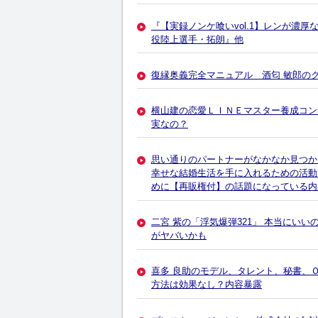
『【実録ノンケ喰いvol.1】レンが濃
役陸上選手・拓朗』他
復縁奥義完全マニュアル 酒匂 敏郎の
横山建の恋愛ＬＩＮＥマスター養成コンサ
実なの？
思い通りのパートナーがなかなか見つか
幸せな結婚生活を手に入れるための活動
めに【再販権付】の話題になっている内
二宮 紫の「浮気爆弾321」 本当にい
がヤバいかも
喜多 良助のモデル、タレント、秘書、
方法は効果なし？内容暴露