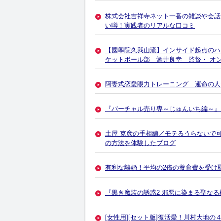
株式会社吉祥寺ネット一番の雑談や会話
い噂！実践者のリアルな口コミ
【國學院久我山流】インサイド起点のハ
ケットボール部 酒井良幸 監督・ オ
阿妻式恋愛眼力トレーニング 運命の人
『バーチャル売り専～じゅんいち編～』
土屋 克彦の手相編／モテるうらないで
の方法を体験したブログ
有利な離婚！平均の2倍の養育費を受け
『黒き魔装の誘惑2 邪悪に染まる聖な
[女性用][セット版]復活愛！川村大地