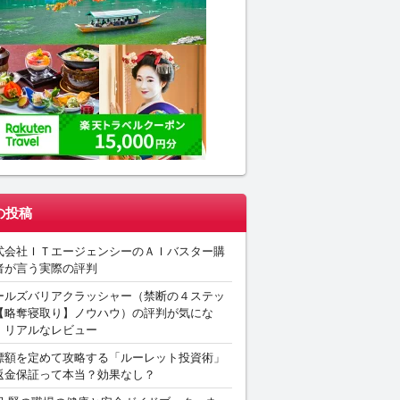
の投稿
式会社ＩＴエージェンシーのＡＩバスター購
者が言う実際の評判
ールズバリアクラッシャー（禁断の４ステッ
【略奪寝取り】ノウハウ）の評判が気にな
。リアルなレビュー
標額を定めて攻略する「ルーレット投資術」
返金保証って本当？効果なし？