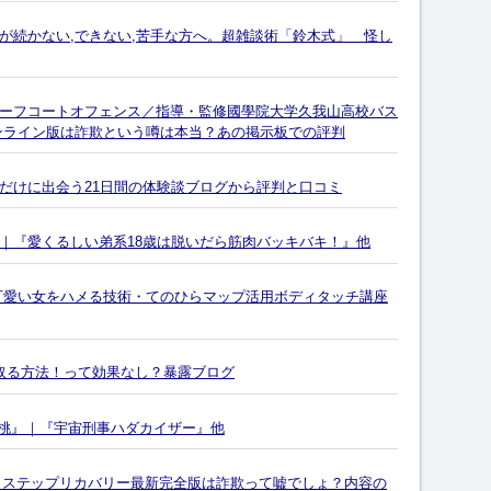
が続かない,できない,苦手な方へ。超雑談術「鈴木式」 怪し
ーフコートオフェンス／指導・監修國學院大学久我山高校バス
ンライン版は詐欺という噂は本当？あの掲示板での評判
だけに出会う21日間の体験談ブログから評判と口コミ
｜『愛くるしい弟系18歳は脱いだら筋肉バッキバキ！』他
可愛い女をハメる技術・てのひらマップ活用ボディタッチ講座
取る方法！って効果なし？暴露ブログ
る桃』｜『宇宙刑事ハダカイザー』他
の４ステップリカバリー最新完全版は詐欺って嘘でしょ？内容の