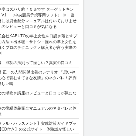
中率はズバリ約７０％です ターゲットキン
 V1 （中央競馬予想専用ソフト） ※ 当
材には資金配分マニュアルは付いておりませ
。のレビューと口コミが気になる
式会社KABUTOの年上女性を口説き落とすプ
の方法＜出水聡－サトシ－憧れの年上女性を
説くプロのテクニック＞購入者が言う実際の
判
縁 成功の法則って怪しい？真実の口コミ
橋 正一の人間関係改善のシナリオ 「思いや
の心で育むすてきな友情」のネタバレ！評判
怪しい噂
女の潮吹き講座のレビューと口コミが気にな
性の復縁奥義完全マニュアルのネタバレと体
談
モラル・ハラスメント】実践対策ガイドブッ
【CD付き】の公式サイト 体験談が怪しい