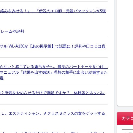
厚な絡みをみせる！』｜『伝説のエロ師・元祖バァックマンVS現
クレームや評判
ル WL-A130が【あの掲示板】で話題に！評判や口コミは真
らないと感じている婚活女子へ。最良のパートナーを見つけ、
マニュアル「結果を出す婚活」理想の相手に出会い結婚するた
容
いの？浮気をやめさせるだけで満足ですか？ 体験談とネタバレ
ＯＬ、エステティシャン。ＡクラスＳクラスの女をゲットする
カテ
カ