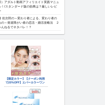
新）アダルト動画アフィリエイト実践マニュ
ル！/スタンダード版の効果は？厳しいレビ
ー
崎 佐次郎の～変わり者による、変わり者の
めの～発達障がい者の恋活・婚活攻略法 ２
ゃんねるでネタバレ！？