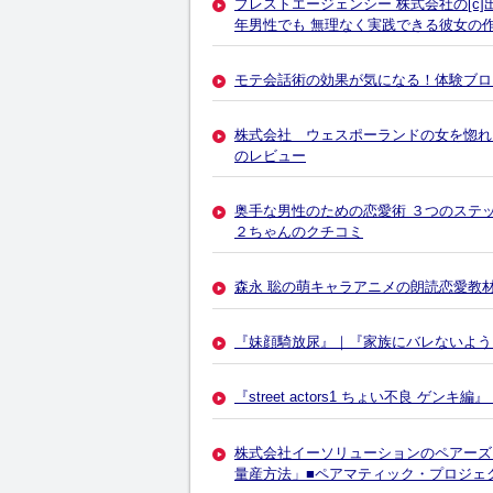
プレストエージェンシー 株式会社の[c
年男性でも 無理なく実践できる彼女の
モテ会話術の効果が気になる！体験ブロ
株式会社 ウェスポーランドの女を惚れさせ
のレビュー
奥手な男性のための恋愛術 ３つのステ
２ちゃんのクチコミ
森永 聡の萌キャラアニメの朗読恋愛教
『妹顔騎放尿』｜『家族にバレないよう
『street actors1 ちょい不良 
株式会社イーソリューションのペアーズ
量産方法」■ペアマティック・プロジェクト[