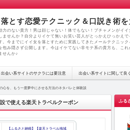
落とす恋愛テクニック＆口説き術を
動力のない貴方！男は顔じゃない！体でもない！ブチャメンがイイ
しませんか？自分よりイケて無いお笑い芸人がとっかえひっかえで
す。今までにイイ女を落とすために実践してきたメールテクニック
を包み隠さず公開します。今はイケてない非モテ系の貴方も、これ
ませんか♪
出会い系サイトのサクラには要注意
出会い系サイトに関して良
の心を、もう一度夢中にさせる方法のネタバレと体験談
ふる
設で使える楽天トラベルクーポン
【ふるさと納税】【楽天トラベル地域