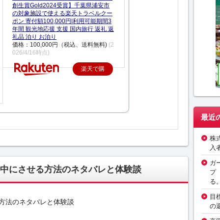
創生賞Gold2024受賞】千葉県浦安市
の対象施設で使える楽天トラベルクー
ポン 寄付額100,000円|利用可能期間3
年間 観光地応援 支援 国内旅行 返礼 返
礼品 泊り お泊り
価格：100,000円（税込、送料無料)
(2
026/4/16時点)
楽天で購
入
最近
株
入
ガ
中にさせる方法のネタバレと体験談
プ
る
目
方法のネタバレと体験談
の