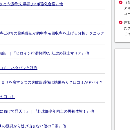
（
さとう遥希式 早漏チ○ポ強化合宿』他
ア
ュ
吉
た
収率150％の藤崎優哉が的中率＆回収率を上げる分析テクニック
ち
編』｜『ヒロイン排泄拷問05 肛虐の戦士マリア』他
コミ ネタバレと評判
ノとヨリを戻す５つの失敗回避術は効果あり？口コミがヤバイ？
の口コミ
に負けて昇天！』｜『野球部少年同士の男初体験！』他
OLの誘惑から逃げ出せない僕の日常』他