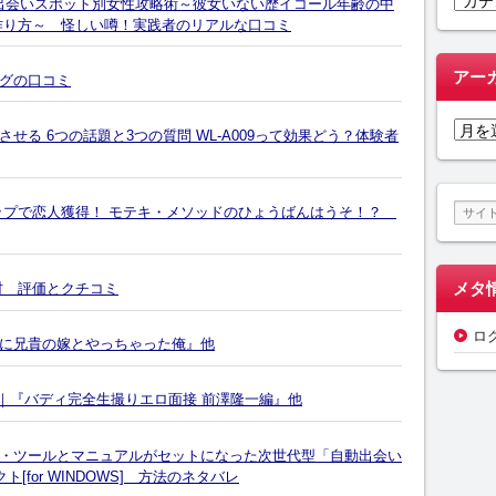
]出会いスポット別女性攻略術～彼女いない歴イコール年齢の中
テ
作り方～ 怪しい噂！実践者のリアルな口コミ
ゴ
リ
アー
グの口コミ
ー
ア
る 6つの話題と3つの質問 WL-A009って効果どう？体験者
ー
カ
イ
ップで恋人獲得！ モテキ・メソッドのひょうばんはうそ！？
ブ
メタ
材 評価とクチコミ
ロ
に兄貴の嫁とやっちゃった俺』他
ゲンキ編』｜『バディ完全生撮りエロ面接 前澤隆一編』他
・ツールとマニュアルがセットになった次世代型「自動出会い
for WINDOWS] 方法のネタバレ