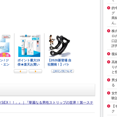
的
グ
商
ん
株
ロ
口
評
復
高
り
と
男
る
女
験
りSEX！！」』｜『華麗なる男性ストリップの世界！第一ステ
【
ク