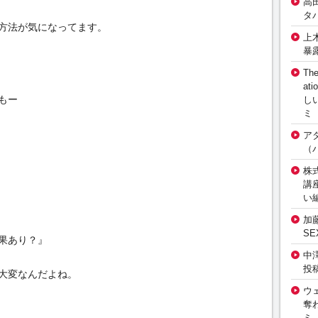
高
タ
方法が気になってます。
上
暴
The
at
もー
し
ミ
ア
（
株式
講
い
加
S
果あり？』
中
投
大変なんだよね。
ウ
奪
ミ