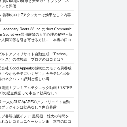
田 賢の職場の健康と安全ガイドブック ネ
バレと評価
木 義和のロト7アタッカーは効果なし？内容
露
 Legendary Roots 88 Inc.のNext Communic
ion Secret~■■悪用厳禁の人間心理の秘密～新
い人間関係を引き寄せる方法～ 本当の口コ
ダルトアフィリサイト自動生成 『Pathos』
パトス）の体験談 ブログの口コミは？
会社 Good Appealの城咲仁のモテる男養成
座『今からモテにいくぞ！』今モテ1／出会
編のネタバレ！評判と怪しい噂
藤鷹流！プレミアムテクニック動画！7STEP
EX!の返金保証って本当？効果なし？
澤 一人のDUGA(APEX)アフィリエイト自動
稿プラグインは効果なし？内容暴露
ェブ書籍出版イデア 黒羽根 雄大の時間を
われないコミュニケーション術 本当の口コ