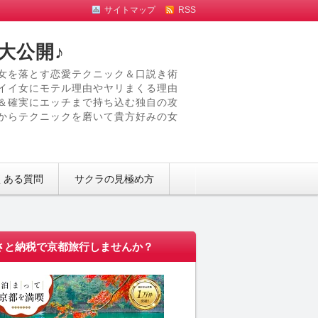
サイトマップ
RSS
大公開♪
女を落とす恋愛テクニック＆口説き術
イイ女にモテル理由やヤリまくる理由
＆確実にエッチまで持ち込む独自の攻
からテクニックを磨いて貴方好みの女
くある質問
サクラの見極め方
さと納税で京都旅行しませんか？