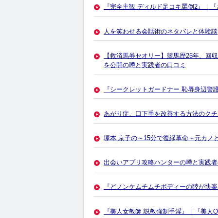
『完全主観 ディルド足コキ罵倒2』｜『
人を笑わせる会話術のネタバレと体験談
【救済馬券セオリー】競馬歴25年、回
を公開の噂と実践者の口コミ
『シークレットガードナー 恥辱身辺警護
あがり症、口下手を改善する方法のクチ
塚本 京子の～15分で復縁革命～元カ
出会いアプリ攻略ハンターの噂と実践者
『どノンケムチムチボディーの陸が快楽
『美人女教師 説教強制手淫』｜『美人