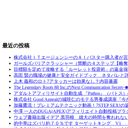
最近の投稿
株式会社ＩＴエージェンシーのＡＩバスター購入者が言
ガールズバリアクラッシャー（禁断の４ステップ【略奪
目標額を定めて攻略する「ルーレット投資術」の返金保
高田 賢の職場の健康と安全ガイドブック ネタバレと
上木 義和のロト7アタッカーは効果なし？内容暴露
The Legendary Roots 88 Inc.のNext Comm
アダルトアフィリサイト自動生成 『Pathos』（パト
株式会社 Good Appealの城咲仁のモテる男養成講
加藤鷹流！プレミアムテクニック動画！7STEP SEX!
中澤 一人のDUGA(APEX)アフィリエイト自動投稿
ウェブ書籍出版イデア 黒羽根 雄大の時間を奪われな
的中率はズバリ約７０％です ターゲットキング V1