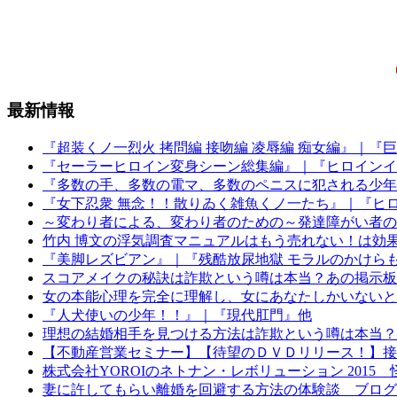
最新情報
『超装くノ一烈火 拷問編 接吻編 凌辱編 痴女編』｜『
『セーラーヒロイン変身シーン総集編』｜『ヒロインイ
『多数の手、多数の電マ、多数のペニスに犯される少年
『女下忍衆 無念！！散りゐく雑魚くノ一たち』｜『ヒロ
～変わり者による、変わり者のための～発達障がい者の
竹内 博文の浮気調査マニュアルはもう売れない！は効
『美脚レズビアン』｜『残酷放尿地獄 モラルのかけらも
スコアメイクの秘訣は詐欺という噂は本当？あの掲示板
女の本能心理を完全に理解し、女にあなたしかいないと
『人犬使いの少年！！』｜『現代肛門』他
理想の結婚相手を見つける方法は詐欺という噂は本当？
【不動産営業セミナー】【待望のＤＶＤリリース！】接
株式会社YOROIのネトナン・レボリューション 201
妻に許してもらい離婚を回避する方法の体験談 ブログ