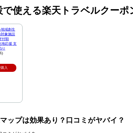
設で使える楽天トラベルクーポ
ル地域創生
市の対象施設
寄付額
観光地応援 支
泊り
料)
で購入
縁マップは効果あり？口コミがヤバイ？