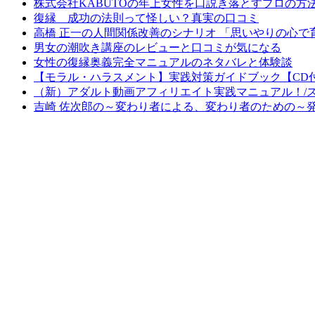
株式会社KABUTOの年上女性を口説き落とすプロの
復縁 成功の法則って怪しい？真実の口コミ
高橋 正一の人間関係改善のシナリオ 「思いやりの心
男女の潮吹き講座のレビューと口コミが気になる
女性の復縁奥義完全マニュアルのネタバレと体験談
【モラル・ハラスメント】実践対策ガイドブック【CD
（新）アダルト動画アフィリエイト実践マニュアル！/
吉崎 佐次郎の～変わり者による、変わり者のための～