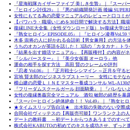
『星海戦隊カイザーファイブ 美しき生贄』｜『スーパー
『ヒロイン討伐29』｜『悪の組織開発計画 後編 SUPER
女性にもてる為の恋愛マニュアルのレビューと口コミが
【パワハラ・職場いじめを30日間で解決する方法】職
復縁LINE大全集（女性ダウンロード版） by復縁大
『熟女ヒロイン EPISODE.05』｜『ヒロイン凌辱Vol.
木多 崇将の人に好かれる会話術【男女兼用】の方法を
うちのオカンが英語を話した！ 3語の「カタカナ」ト
『結果を出す婚活マニュアル』【再販権付】の内容がネ
『シルバースター』｜『美少女仮面 オーロラ』他
運命の相手を探す方法 高田 賢のクレームや評判
『忍者 Vol.06』｜『正月戦士シシマイン ～正月を守
宮地 賢太郎のビジネスラブストーリー 女性にモテな
横山建の恋愛ＬＩＮＥマスター養成コンサル WL-A13
『フリーダムスクールガール 顔面騎乗』｜『バレない
女性の復縁奥義完全マニュアル 酒匂 敏郎の経歴を暴
『スーパーヒロイン絶体絶命！！ Vol.49』｜『熟女ヒロイン
★タイムスリップ告白法★ 出水聡の失敗のない交際成
合同会社ヴィッテスの【再販売可能】ワンランク上の人
デートの教科書 ～初デートからつきあうまでのすべて
株式会社KABUTOの初めてのキスを成功させ、ずっ