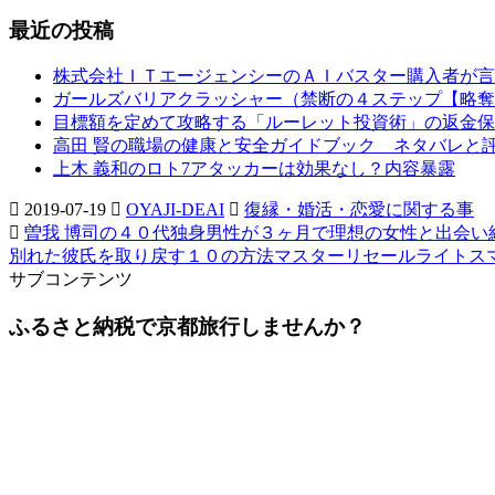
最近の投稿
株式会社ＩＴエージェンシーのＡＩバスター購入者が言
ガールズバリアクラッシャー（禁断の４ステップ【略奪
目標額を定めて攻略する「ルーレット投資術」の返金保
高田 賢の職場の健康と安全ガイドブック ネタバレと
上木 義和のロト7アタッカーは効果なし？内容暴露
2019-07-19
OYAJI-DEAI
復縁・婚活・恋愛に関する事
曽我 博司の４０代独身男性が３ヶ月で理想の女性と出会い
別れた彼氏を取り戻す１０の方法マスターリセールライトス
サブコンテンツ
ふるさと納税で京都旅行しませんか？