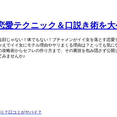
恋愛テクニック＆口説き術を大
は顔じゃない！体でもない！ブチャメンがイイ女を落とす恋愛
かえでイイ女にモテル理由やヤリまくる理由は？とっても気に
の攻略術からセフレの作り方まで、その裏技を包み隠さず公開
てみませんか♪
り？口コミがヤバイ？