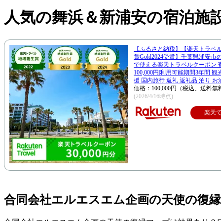
人気の舞浜＆新浦安の宿泊施
【ふるさと納税】【楽天トラベ
賞Gold2024受賞】千葉県浦安
で使える楽天トラベルクーポン 
100,000円|利用可能期間3年間 
援 国内旅行 返礼 返礼品 泊り お
価格：100,000円（税込、送料無
(2026/4/16時点)
楽天
合同会社エルエスエム企画の天使の復