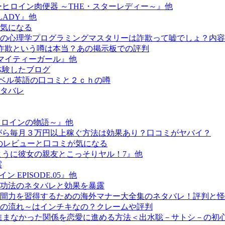
ヒロイン肉便器 ～THE・スターレディー～』他
LADY』他
気になる
場の心理学プログラミングマスタリーは詐欺って嘘でしょ？内
学は詐欺という噂は本当？あの掲示板での評判
59 マイティーガール』他
体験したブログ
ラベル英語の口コミと２ｃｈの噂
タバレ
るヒロインの物語～』他
がら毎月３万円以上稼ぐ方法は効果あり？口コミがヤバイ？
0のレビューと口コミが気になる
ように彼女の親友とこっそりヤル！7』他
露
 EPISODE.05』他
功法のネタバレと効果を暴露
間力を習得するための海外マナー大全集のネタバレ！評判と怪
の流れ～はインチキなの？クレームや評判
と進まなかった関係を恋愛に進める方法＜出水聡－サトシ－の初