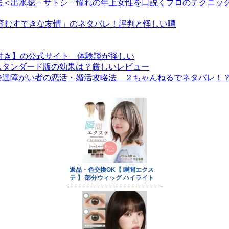
方法＜出水聡－サトシ－憧れの年上女性を口説くプロのテクニッ
で育むすてきな友情」のネタバレ！評判と怪しい噂
付き】の公式サイト 体験談が怪しい
スタンダード版の効果は？厳しいレビュー
発達障がい者の恋活・婚活攻略法 ２ちゃんねるでネタバレ！