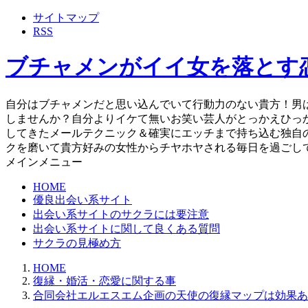
サイトマップ
RSS
ブチャメンがイイ女を落とす
自分はブチャメンだと思い込んでいて行動力のない貴方！男
しませんか？自分よりイケて無いお笑い芸人がとっかえひっ
してきたメールテクニック＆確実にエッチまで持ち込む独自
クを磨いて貴方好みの女性からチヤホヤされる毎日を過ごし
メインメニュー
HOME
優良出会い系サイト
出会い系サイトのサクラには要注意
出会い系サイトに関して良くある質問
サクラの見極め方
HOME
復縁・婚活・恋愛に関する事
合同会社エルエスエム企画の天使の復縁マップは効果あ