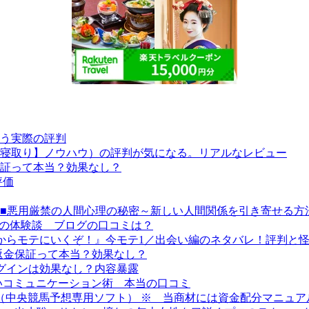
う実際の評判
寝取り】ノウハウ）の評判が気になる。リアルなレビュー
証って本当？効果なし？
評価
unication Secret~■■悪用厳禁の人間心理の秘密～新しい人間関係を引き
ス）の体験談 ブログの口コミは？
座『今からモテにいくぞ！』今モテ1／出会い編のネタバレ！評判と
の返金保証って本当？効果なし？
プラグインは効果なし？内容暴露
いコミュニケーション術 本当の口コミ
 （中央競馬予想専用ソフト） ※ 当商材には資金配分マニュ