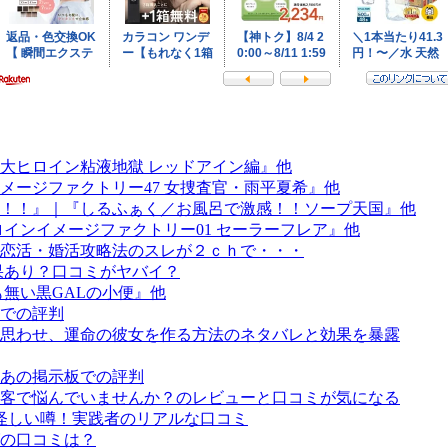
巨大ヒロイン粘液地獄 レッドアイン編』他
メージファクトリー47 女捜査官・雨平夏希』他
！！』｜『しるふぁく／お風呂で激感！！ソープ天国』他
インイメージファクトリー01 セーラーフレア』他
恋活・婚活攻略法のスレが２ｃｈで・・・
果あり？口コミがヤバイ？
無い黒GALの小便』他
での評判
思わせ、運命の彼女を作る方法のネタバレと効果を暴露
あの掲示板での評判
客で悩んでいませんか？のレビューと口コミが気になる
5 怪しい噂！実践者のリアルな口コミ
の口コミは？