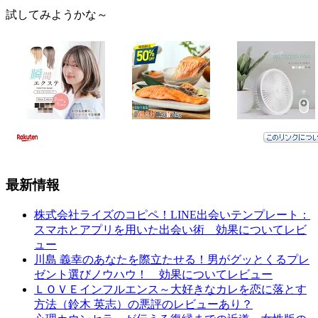
試してみようかな～
最新情報
株式会社ライズのコピペ！LINE出会いテンプレート：
スマホとアプリを用いた出会い術 効果についてレビ
ュー
川島 義幸のあなたを際立たせる！男がグッとくるプレ
ゼント選びノウハウ！ 効果についてレビュー
ＬＯＶＥインフルエンス～大好きなカレを恋に落とす
方法（鈴木 英志）の悪評のレビューあり？