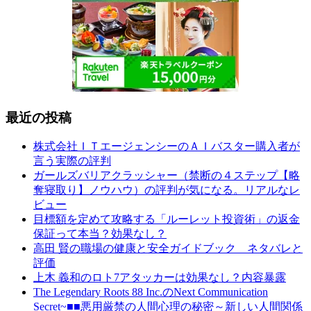
最近の投稿
株式会社ＩＴエージェンシーのＡＩバスター購入者が
言う実際の評判
ガールズバリアクラッシャー（禁断の４ステップ【略
奪寝取り】ノウハウ）の評判が気になる。リアルなレ
ビュー
目標額を定めて攻略する「ルーレット投資術」の返金
保証って本当？効果なし？
高田 賢の職場の健康と安全ガイドブック ネタバレと
評価
上木 義和のロト7アタッカーは効果なし？内容暴露
The Legendary Roots 88 Inc.のNext Communication
Secret~■■悪用厳禁の人間心理の秘密～新しい人間関係