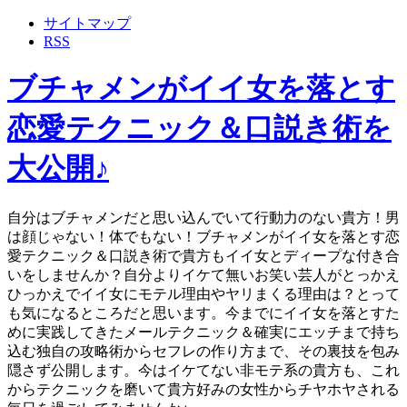
サイトマップ
RSS
ブチャメンがイイ女を落とす
恋愛テクニック＆口説き術を
大公開♪
自分はブチャメンだと思い込んでいて行動力のない貴方！男
は顔じゃない！体でもない！ブチャメンがイイ女を落とす恋
愛テクニック＆口説き術で貴方もイイ女とディープな付き合
いをしませんか？自分よりイケて無いお笑い芸人がとっかえ
ひっかえでイイ女にモテル理由やヤリまくる理由は？とって
も気になるところだと思います。今までにイイ女を落とすた
めに実践してきたメールテクニック＆確実にエッチまで持ち
込む独自の攻略術からセフレの作り方まで、その裏技を包み
隠さず公開します。今はイケてない非モテ系の貴方も、これ
からテクニックを磨いて貴方好みの女性からチヤホヤされる