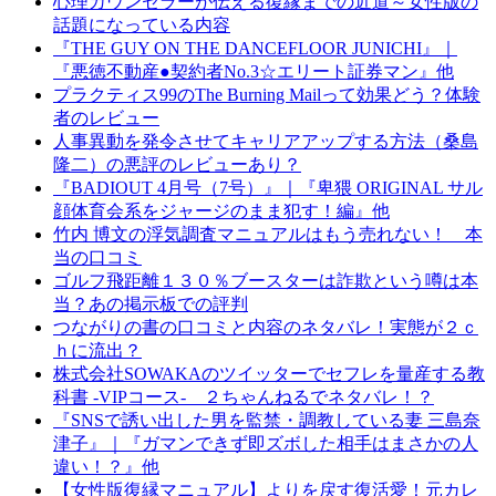
心理カウンセラーが伝える復縁までの近道～女性版の
話題になっている内容
『THE GUY ON THE DANCEFLOOR JUNICHI』｜
『悪徳不動産●契約者No.3☆エリート証券マン』他
プラクティス99のThe Burning Mailって効果どう？体験
者のレビュー
人事異動を発令させてキャリアアップする方法（桑島
隆二）の悪評のレビューあり？
『BADIOUT 4月号（7号）』｜『卑猥 ORIGINAL サル
顔体育会系をジャージのまま犯す！編』他
竹内 博文の浮気調査マニュアルはもう売れない！ 本
当の口コミ
ゴルフ飛距離１３０％ブースターは詐欺という噂は本
当？あの掲示板での評判
つながりの書の口コミと内容のネタバレ！実態が２ｃ
ｈに流出？
株式会社SOWAKAのツイッターでセフレを量産する教
科書 -VIPコース- ２ちゃんねるでネタバレ！？
『SNSで誘い出した男を監禁・調教している妻 三島奈
津子』｜『ガマンできず即ズボした相手はまさかの人
違い！？』他
【女性版復縁マニュアル】よりを戻す復活愛！元カレ