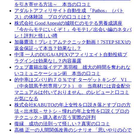
を引き寄せる方法～ 本当の口コミ
アダルトアフィリサイト自動生成 『Pathos』（パト
ス）の体験談 ブログの口コミは？
株式会社 Good Appealの城咲仁のモテる男養成講座
『今からモテにいくぞ！』今モテ1／出会い編のネタバ
レ！評判と怪しい噂
加藤鷹流！プレミアムテクニック動画！7STEP SEX!の
返金保証って本当？効果なし？
中澤 一人のDUGA(APEX)アフィリエイト自動投稿プ
ラグインは効果なし？内容暴露
ウェブ書籍出版イデア 黒羽根 雄大の時間を奪われな
いコミュニケーション術 本当の口コミ
的中率はズバリ約７０％です ターゲットキング V1
（中央競馬予想専用ソフト） ※ 当商材には資金配分
マニュアルは付いておりません。のレビューと口コミ
が気になる
株式会社KABUTOの年上女性を口説き落とすプロの方
法＜出水聡－サトシ－憧れの年上女性を口説くプロの
テクニック＞購入者が言う実際の評判
復縁 成功の法則って怪しい？真実の口コミ
高橋 正一の人間関係改善のシナリオ 「思いやりの心で