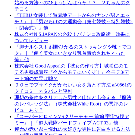
始める方法～のひょうばんはうそ！？ ２ちゃんのク
チコミ
『TERU 女装して遊園地デートからのナンパ男とエッ
チ！』｜『男だらけの大運動会（第七競技～特別競技2
＋閉会式）』他
株式会社N.S.JAPANの必殺！パチンコ攻略術 効果に
ついてレビュー
『脚ナルシスト 紺野ひかるのストッキングや靴下でコ
ク』｜『働く美女にいきなり乳首責めされちゃった
俺』他
株式会社 Good Appealの【彼女の作り方】城咲仁のモ
テる男養成講座『今からモテにいくぞ！』今モテ3/デ
ート編の効果は嘘？
９０日でブサイクがかわいい女を落とす方法 af-0561の
クチコミ ネタバレと評判
理想の条件をクリアした男性と山ほど出会える 『魔法
のレバレッジ法』（株式会社White Root）の悪評のレ
ビューあり？
『スーパーヒロインVSクリーチャー 前編 宇宙特捜ア
ミー』｜『超人戦隊バードファイブ ACT.03』他
運命の赤い糸～憧れの大好きな男性に告白させる方法