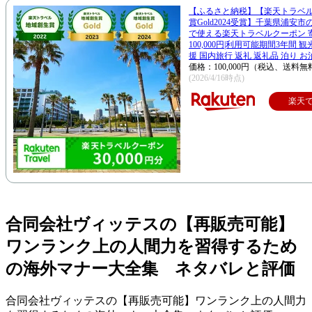
【ふるさと納税】【楽天トラベ
賞Gold2024受賞】千葉県浦安
で使える楽天トラベルクーポン 
100,000円|利用可能期間3年間 
援 国内旅行 返礼 返礼品 泊り お
価格：100,000円（税込、送料無
(2026/4/16時点)
楽天
合同会社ヴィッテスの【再販売可能】
ワンランク上の人間力を習得するため
の海外マナー大全集 ネタバレと評価
合同会社ヴィッテスの【再販売可能】ワンランク上の人間力