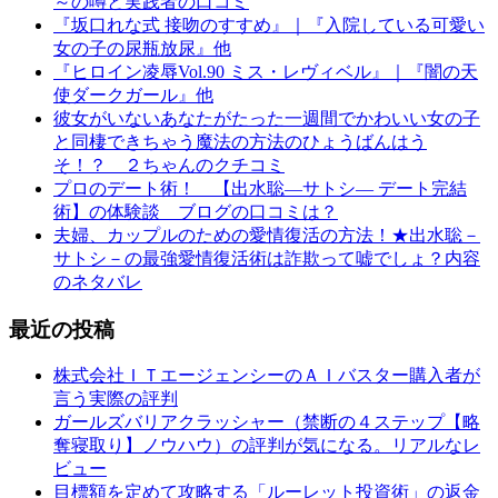
～の噂と実践者の口コミ
『坂口れな式 接吻のすすめ』｜『入院している可愛い
女の子の尿瓶放尿』他
『ヒロイン凌辱Vol.90 ミス・レヴィベル』｜『闇の天
使ダークガール』他
彼女がいないあなたがたった一週間でかわいい女の子
と同棲できちゃう魔法の方法のひょうばんはう
そ！？ ２ちゃんのクチコミ
プロのデート術！ 【出水聡―サトシ― デート完結
術】の体験談 ブログの口コミは？
夫婦、カップルのための愛情復活の方法！★出水聡－
サトシ－の最強愛情復活術は詐欺って嘘でしょ？内容
のネタバレ
最近の投稿
株式会社ＩＴエージェンシーのＡＩバスター購入者が
言う実際の評判
ガールズバリアクラッシャー（禁断の４ステップ【略
奪寝取り】ノウハウ）の評判が気になる。リアルなレ
ビュー
目標額を定めて攻略する「ルーレット投資術」の返金