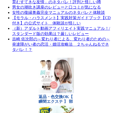
育むすてきな友情」のネタバレ！評判と怪しい噂
男女の潮吹き講座のレビューと口コミが気になる
女性の復縁奥義完全マニュアルのネタバレと体験談
【モラル・ハラスメント】実践対策ガイドブック【CD
付き】の公式サイト 体験談が怪しい
（新）アダルト動画アフィリエイト実践マニュアル！/
スタンダード版の効果は？厳しいレビュー
吉崎 佐次郎の～変わり者による、変わり者のための～
発達障がい者の恋活・婚活攻略法 ２ちゃんねるでネ
タバレ！？