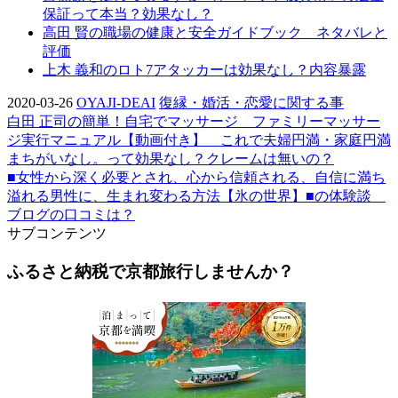
保証って本当？効果なし？
高田 賢の職場の健康と安全ガイドブック ネタバレと
評価
上木 義和のロト7アタッカーは効果なし？内容暴露
2020-03-26
OYAJI-DEAI
復縁・婚活・恋愛に関する事
白田 正司の簡単！自宅でマッサージ ファミリーマッサー
ジ実行マニュアル【動画付き】 これで夫婦円満・家庭円満
まちがいなし。って効果なし？クレームは無いの？
■女性から深く必要とされ、心から信頼される、自信に満ち
溢れる男性に、生まれ変わる方法【氷の世界】■の体験談
ブログの口コミは？
サブコンテンツ
ふるさと納税で京都旅行しませんか？