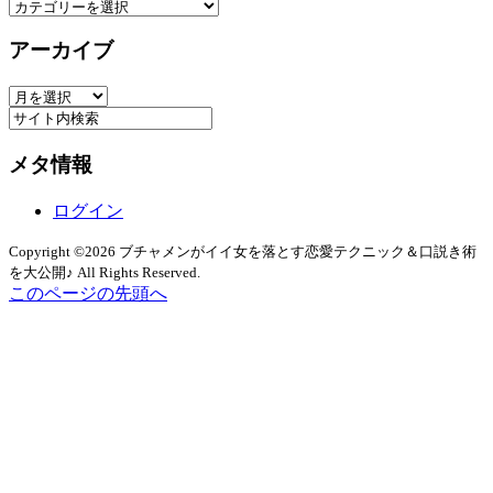
カ
テ
アーカイブ
ゴ
リ
ア
ー
ー
カ
メタ情報
イ
ブ
ログイン
Copyright ©2026 ブチャメンがイイ女を落とす恋愛テクニック＆口説き術
を大公開♪ All Rights Reserved.
このページの先頭へ