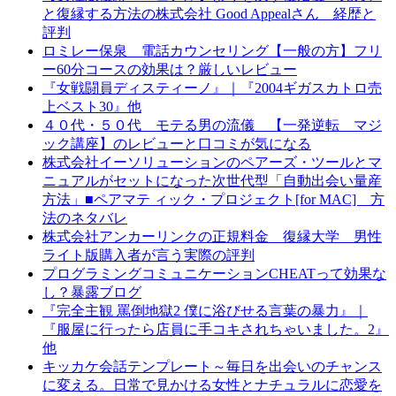
と復縁する方法の株式会社 Good Appealさん 経歴と
評判
ロミレー保泉 電話カウンセリング【一般の方】フリ
ー60分コースの効果は？厳しいレビュー
『女戦闘員ディスティーノ』｜『2004ギガスカトロ売
上ベスト30』他
４０代・５０代 モテる男の流儀 【一発逆転 マジ
ック講座】のレビューと口コミが気になる
株式会社イーソリューションのペアーズ・ツールとマ
ニュアルがセットになった次世代型「自動出会い量産
方法」■ペアマテ ィック・プロジェクト[for MAC] 方
法のネタバレ
株式会社アンカーリンクの正規料金 復縁大学 男性
ライト版購入者が言う実際の評判
プログラミングコミュニケーションCHEATって効果な
し？暴露ブログ
『完全主観 罵倒地獄2 僕に浴びせる言葉の暴力』｜
『服屋に行ったら店員に手コキされちゃいました。2』
他
キッカケ会話テンプレート～毎日を出会いのチャンス
に変える。日常で見かける女性とナチュラルに恋愛を