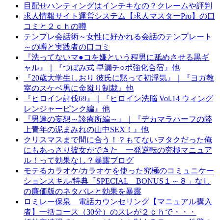
目配せハンティングはインチキなの？クレームや評判
求人情報サイト運営システム【求人マスターPro】の口
コミと２ｃｈの噂
テンプレ会話術～女性に好かれる会話のテンプレート
～の噂と実践者の口コミ
『洗ってないマ●コを嫌という程男に舐めさせる黒ギ
ャル』｜『つぼみ式 早漏チ○ポ強化合宿』他
『20歳大学生しおり 彼氏に黙って初浮気』｜『ヨガ教
室のスケベ男に金蹴り制裁』他
『ヒロイン討伐69』｜『ヒロイン洗脳 Vol.14 ウィング
レンジャーピンク編』他
『男達の妄想～診療所編～』｜『デカマラハーフの陸
上青年の泥まみれの山中SEX！』他
クリスマスまで間に合う！？もてないヲタクだった俺
にもあっさり彼女ができた 一発逆転の究極マニュア
ル！って効果なし？暴露ブログ
モテるカラオケ/カラオケを使った究極のコミュニケー
ションスキル/特典「SPECIAL BONUS１～８」なし
の廉価版のネタバレと効果を暴露
ロミレー保泉 電話カウンセリング【マニュアル購入
者】一括コース（30分）のスレが２ｃｈで・・・