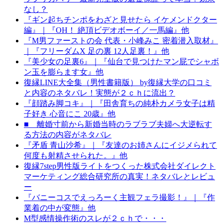
なし？
『ギン起ちチンポをわざと見せたら イケメンドクター
編』｜『OH！ 絶頂ビデオボーイ／一馬編』他
『M男ファーストの会 代表・小峰みこ 密着潜入取材』
｜『フリーダムX 足の裏 12人足裏！』他
『美少女の足裏6』｜『仙台で見つけたマン屁でシャボ
ン玉を膨らます女』他
復縁LINE大全集（男性書籍版） by復縁大学の口コミ
と内容のネタバレ！実態が２ｃｈに流出？
『顔踏み脚コキ』｜『田舎育ちの純朴カメラ女子は精
子好き 心音にこ 20歳』他
■ 離婚寸前から新婚当時のラブラブ夫婦へ大逆転す
る方法の内容がネタバレ
『矛盾 青山沙希』｜『友達のお姉さんにイジメられて
何度も射精させられた。』他
復縁7step男性版ライトをつくった株式会社ダイレクト
マーケティング総合研究所の真実！ネタバレとレビュ
ー
『バニーコスでえっろーく主観フェラ撮影！』｜『作
業着の中が変態』他
M型感情操作術のスレが２ｃｈで・・・