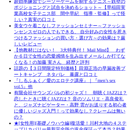
超効率練習でシーソーゲームを制するテニス～鉄壁の
ポジショニングと試合を決めるショット～【早稲田実
業高校女子テニス部 間中早紀 指導・監修】って怪
しい？真実の口コミ
美女ウケ着こなしファッションセミナー～ファッショ
ンセンスゼロの人でもできる、 自分好みの女性を惹き
つけるファッションの買い方・選び方～の効果は？厳
しいレビュー
【他教材にはない！ 3大特典付！ Mail Mind】 わず
か６日で女性の恋愛感情を生み出すメールしか打てな
くなる！の加藤 実さん 経歴と評判
話題の【３日間限定特別価格】田淵正浩の早漏改善ブ
ートキャンプ ネタバレ 暴露と口コミ
『しるふぁく／愛のエロテク講座』｜『men’s sex
vol.5』他
有限会社サウンズパルの初ジャズ！ 朝聴くJAZZは？
恋したときに聴くJAZZは？ 音のソムリエ・高良俊礼
と、ジャズナビゲーター・高野 雲がお送りする初心者
に優しいジャズ入門！って効果なし？クレームは無い
の？
★[女性用][基礎ノウハウ編]復活愛！川村大地の４ステ
ップリカバリー最新完全版の返金保証って本当？効果