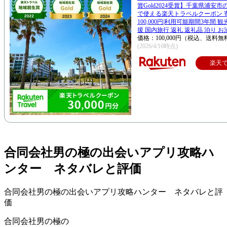
賞Gold2024受賞】千葉県浦安
で使える楽天トラベルクーポン 
100,000円|利用可能期間3年間 
援 国内旅行 返礼 返礼品 泊り お
価格：100,000円（税込、送料無
(2026/4/16時点)
楽天
合同会社男の極の出会いアプリ攻略ハ
ンター ネタバレと評価
合同会社男の極の出会いアプリ攻略ハンター ネタバレと評
価
合同会社男の極の