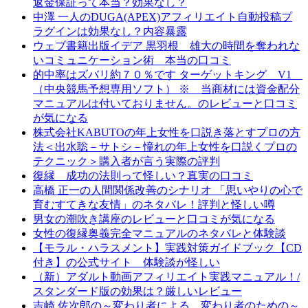
返金保証って本当？効果なし？
中澤 一人のDUGA(APEX)アフィリエイト自動投稿プ
ラグインは効果なし？内容暴露
ウェブ書籍出版イデア 黒羽根 雄大の時間を奪われな
いコミュニケーション術 本当の口コミ
的中率はズバリ約７０％です ターゲットキング V1
（中央競馬予想専用ソフト） ※ 当商材には資金配分
マニュアルは付いておりません。のレビューと口コミ
が気になる
株式会社KABUTOの年上女性を口説き落とすプロの方
法＜出水聡－サトシ－憧れの年上女性を口説くプロの
テクニック＞購入者が言う実際の評判
復縁 成功の法則って怪しい？真実の口コミ
高橋 正一の人間関係改善のシナリオ 「思いやりの心で
育むすてきな友情」のネタバレ！評判と怪しい噂
男女の潮吹き講座のレビューと口コミが気になる
女性の復縁奥義完全マニュアルのネタバレと体験談
【モラル・ハラスメント】実践対策ガイドブック【CD
付き】の公式サイト 体験談が怪しい
（新）アダルト動画アフィリエイト実践マニュアル！/
スタンダード版の効果は？厳しいレビュー
吉崎 佐次郎の～変わり者による、変わり者のための～