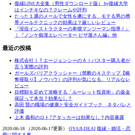
復縁LINE大全集（男性ダウンロード版） by復縁大学
はインチキなの？クレームや評判
たった１通のメールで女性を虜にする、モテる男の携
帯メールテクニックの効果は？厳しいレビュー
『現役インストラクターの卑猥マンツーマン指導！』
｜『ノンケ痴漢エレベーター ピザ屋さん編』他
最近の投稿
株式会社ＩＴエージェンシーのＡＩバスター購入者が
言う実際の評判
ガールズバリアクラッシャー（禁断の４ステップ【略
奪寝取り】ノウハウ）の評判が気になる。リアルなレ
ビュー
目標額を定めて攻略する「ルーレット投資術」の返金
保証って本当？効果なし？
高田 賢の職場の健康と安全ガイドブック ネタバレと
評価
上木 義和のロト7アタッカーは効果なし？内容暴露
2020-06-18
（2020-06-17更新）
OYAJI-DEAI
復縁・婚活・恋
愛に関する事