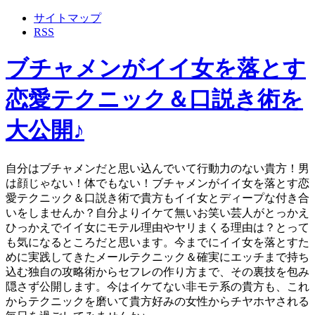
サイトマップ
RSS
ブチャメンがイイ女を落とす
恋愛テクニック＆口説き術を
大公開♪
自分はブチャメンだと思い込んでいて行動力のない貴方！男
は顔じゃない！体でもない！ブチャメンがイイ女を落とす恋
愛テクニック＆口説き術で貴方もイイ女とディープな付き合
いをしませんか？自分よりイケて無いお笑い芸人がとっかえ
ひっかえでイイ女にモテル理由やヤリまくる理由は？とって
も気になるところだと思います。今までにイイ女を落とすた
めに実践してきたメールテクニック＆確実にエッチまで持ち
込む独自の攻略術からセフレの作り方まで、その裏技を包み
隠さず公開します。今はイケてない非モテ系の貴方も、これ
からテクニックを磨いて貴方好みの女性からチヤホヤされる