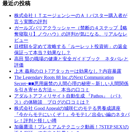
最近の投稿
株式会社ＩＴエージェンシーのＡＩバスター購入者が
言う実際の評判
ガールズバリアクラッシャー（禁断の４ステップ【略
奪寝取り】ノウハウ）の評判が気になる。リアルなレ
ビュー
目標額を定めて攻略する「ルーレット投資術」の返金
保証って本当？効果なし？
高田 賢の職場の健康と安全ガイドブック ネタバレと
評価
上木 義和のロト7アタッカーは効果なし？内容暴露
The Legendary Roots 88 Inc.のNext Communication
Secret~■■悪用厳禁の人間心理の秘密～新しい人間関係
を引き寄せる方法～ 本当の口コミ
アダルトアフィリサイト自動生成 『Pathos』（パト
ス）の体験談 ブログの口コミは？
株式会社 Good Appealの城咲仁のモテる男養成講座
『今からモテにいくぞ！』今モテ1／出会い編のネタバ
レ！評判と怪しい噂
加藤鷹流！プレミアムテクニック動画！7STEP SEX!の