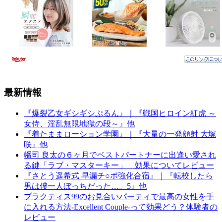
最新情報
『爆裂乙女ギシギシぷるん』｜『戦国ヒロイン紅虎 ～
女侍、淫乱無限地獄の段～』他
『着たままローション学園』｜『大量の一発顔射 大塚
咲』他
幡司 良太の６ヶ月でベストパートナーに出逢い愛され
る鍵「ラブ・マスターキー」 効果についてレビュー
『さとう遥希式 早漏チ○ポ強化合宿』｜『転校したら
男は僕一人ぼっちだった…。5』他
プラクティス99のお見合いパーティで最高の女性を手
に入れる方法-Excellent Couple-って効果どう？体験者の
レビュー