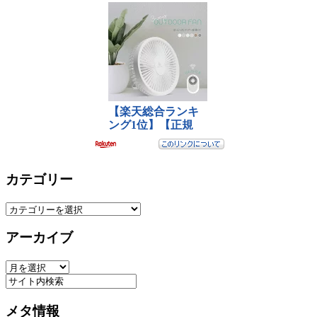
カテゴリー
カ
テ
アーカイブ
ゴ
リ
ア
ー
ー
カ
メタ情報
イ