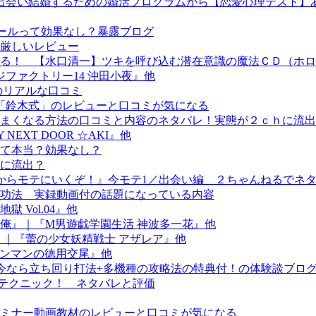
と出会い結婚するための婚活プログラムから【恋愛心理テスト
メールって効果なし？暴露ブログ
厳しいレビュー
！ 【水口清一】ツキを呼び込む潜在意識の魔法ＣＤ（ホロンネ
ファクトリー14 沖田小夜』他
のリアルな口コミ
術「鈴木式」のレビューと口コミが気になる
まくなる方法の口コミと内容のネタバレ！実態が２ｃｈに流出
EXT DOOR ☆AKI』他
て本当？効果なし？
に流出？
座『今からモテにいくぞ！』今モテ1／出会い編 ２ちゃんねるでネ
功法 実録動画付の話題になっている内容
 Vol.04』他
俺』｜『M男遊戯学園生活 神波多一花』他
』｜『蕾の少女妖精戦士 アザレア』他
快感競パンマンの徳用交尾』他
。今なら立ち回り打法+多機種の攻略法の特典付！の体験談ブロ
功テクニック！ ネタバレと評価
谷）セミナー動画教材のレビューと口コミが気になる