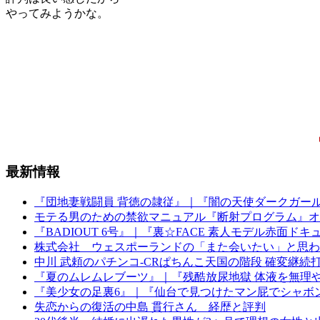
やってみようかな。
最新情報
『団地妻戦闘員 背徳の隷従』｜『闇の天使ダークガー
モテる男のための禁欲マニュアル『断射プログラム』オ
『BADIOUT 6号』｜『裏☆FACE 素人モデル赤面ドキ
株式会社 ウェスポーランドの「また会いたい」と思われ
中川 武頼のパチンコ-CRぱちんこ天国の階段 確変継
『夏のムレムレブーツ』｜『残酷放尿地獄 体液を無理
『美少女の足裏6』｜『仙台で見つけたマン屁でシャボ
失恋からの復活の中島 貫行さん 経歴と評判