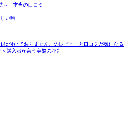
寄せる方法～ 本当の口コミ
怪しい噂
アルは付いておりません。のレビューと口コミが気になる
ク＞購入者が言う実際の評判
？