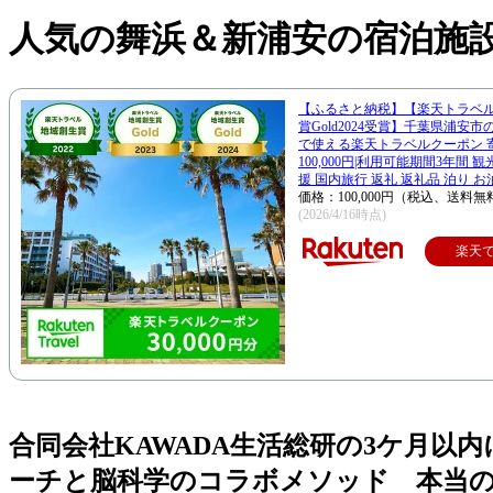
人気の舞浜＆新浦安の宿泊施
【ふるさと納税】【楽天トラベ
賞Gold2024受賞】千葉県浦安
で使える楽天トラベルクーポン 
100,000円|利用可能期間3年間 
援 国内旅行 返礼 返礼品 泊り お
価格：100,000円（税込、送料無
(2026/4/16時点)
楽天
合同会社KAWADA生活総研の3ケ月
ーチと脳科学のコラボメソッド 本当