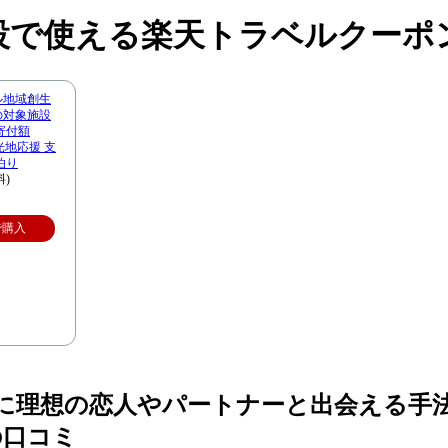
設で使える楽天トラベルクーポ
ル地域創生
市の対象施設
寄付額
観光地応援 支
泊り
料)
で購入
以内に理想の恋人やパートナーと出会える
の口コミ