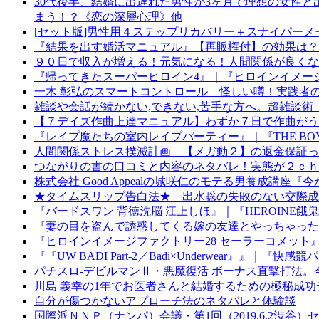
30代後半、結婚に出遅れた男性が3ヶ月で理想の女性
まう！？《恋の深層心理》他
[セット版]男性用４ステップリカバリー＋スナイパー
『結果を出す婚活マニュアル』【再販権付】の効果は？
９０日で収入が増える！元気になる！人間関係が良くなる
『帰ってきたスーパーヒロイン4』｜『ヒロインイメージ
一木 彰弘のスマートコントロール 怪しい噂！実践者
雑談や会話が続かない,できない,苦手な方へ。超雑談
【７デイズ作曲上達マニュアル】わずか７日で作曲がう
『レイプ魔たちの室内レイプパーティー』｜『THE BOY N
人間関係ストレス撲滅計画 【メガ動２】の返金保証っ
つながりの書の口コミと内容のネタバレ！実態が２ｃｈ
株式会社 Good Appealの城咲仁のモテる男養成講
★タイムスリップ告白法★ 出水聡の失敗のない交際成
『バードスワン 背徳洗脳 江上しほ』｜『HEROINE餓鬼地獄
『妻の目を盗んで誘惑してくる嫁の友達とやっちゃった
『ヒロインイメージファクトリー28 セーラーコメット
『『UW BADI Part-2／Badi×Underwear』』｜『
パチスロ-デビルマンⅡ・悪魔復活 ボーナス直撃打法
川島 義幸の1年でお医者さんと結婚するための極秘成
自分が傷つかないアプローチ法のネタバレと体験談
国際派ＮＮＰ（ナンパ）会議・第1回（2019.6.2渋