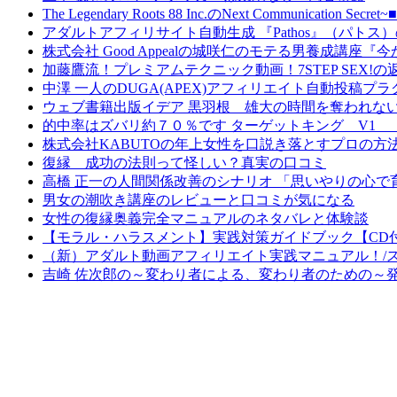
The Legendary Roots 88 Inc.のNext Comm
アダルトアフィリサイト自動生成 『Pathos』（パト
株式会社 Good Appealの城咲仁のモテる男養成講
加藤鷹流！プレミアムテクニック動画！7STEP SEX!
中澤 一人のDUGA(APEX)アフィリエイト自動投稿
ウェブ書籍出版イデア 黒羽根 雄大の時間を奪われな
的中率はズバリ約７０％です ターゲットキング V1
株式会社KABUTOの年上女性を口説き落とすプロの
復縁 成功の法則って怪しい？真実の口コミ
高橋 正一の人間関係改善のシナリオ 「思いやりの心
男女の潮吹き講座のレビューと口コミが気になる
女性の復縁奥義完全マニュアルのネタバレと体験談
【モラル・ハラスメント】実践対策ガイドブック【CD
（新）アダルト動画アフィリエイト実践マニュアル！/
吉崎 佐次郎の～変わり者による、変わり者のための～