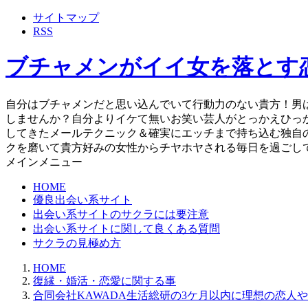
サイトマップ
RSS
ブチャメンがイイ女を落とす
自分はブチャメンだと思い込んでいて行動力のない貴方！男
しませんか？自分よりイケて無いお笑い芸人がとっかえひっ
してきたメールテクニック＆確実にエッチまで持ち込む独自
クを磨いて貴方好みの女性からチヤホヤされる毎日を過ごし
メインメニュー
HOME
優良出会い系サイト
出会い系サイトのサクラには要注意
出会い系サイトに関して良くある質問
サクラの見極め方
HOME
復縁・婚活・恋愛に関する事
合同会社KAWADA生活総研の3ケ月以内に理想の恋