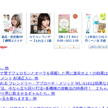
ル』他
ナ禁でフェロモンとオーラを搭載した男に進化せよ！の効果は
ュメント 杉浦正人2』他
る フレンドリー・アプローチ・メソッド WL-A141は効果
続打法。今なら立ち回り打法+多機種の攻略法の特典付！ ２ち
やり男に飲ませるギャルたち』他
ン玉を膨らます女』他