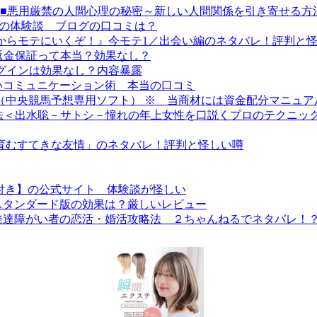
unication Secret~■■悪用厳禁の人間心理の秘密～新しい人間関係を引き
ス）の体験談 ブログの口コミは？
座『今からモテにいくぞ！』今モテ1／出会い編のネタバレ！評判と
の返金保証って本当？効果なし？
プラグインは効果なし？内容暴露
いコミュニケーション術 本当の口コミ
 （中央競馬予想専用ソフト） ※ 当商材には資金配分マニュ
方法＜出水聡－サトシ－憧れの年上女性を口説くプロのテクニッ
で育むすてきな友情」のネタバレ！評判と怪しい噂
付き】の公式サイト 体験談が怪しい
スタンダード版の効果は？厳しいレビュー
発達障がい者の恋活・婚活攻略法 ２ちゃんねるでネタバレ！