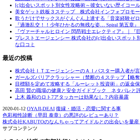
[c]出会いスポット別女性攻略術～彼女いない歴イコー
美女ゲット鉄板３ステップ 株式会社インフォプロモー
歌うだけでサックスがぐんぐん上達する「音楽経験ゼロ
『過激乱交！！少年ひかるの無残な姿… Spiral 第五章』
『ヴァーチャルヒロイン 閃昂戦士エレクティア』｜『巨
プレストエージェンシー 株式会社の[c]出会いスポッ
な口コミ
最近の投稿
株式会社ＩＴエージェンシーのＡＩバスター購入者が言
ガールズバリアクラッシャー（禁断の４ステップ【略奪
目標額を定めて攻略する「ルーレット投資術」の返金保
高田 賢の職場の健康と安全ガイドブック ネタバレと
上木 義和のロト7アタッカーは効果なし？内容暴露
2020-01-12
OYAJI-DEAI
復縁・婚活・恋愛に関する事
色彩相性診断（早田 泰章）の悪評のレビューあり？
株式会社KABUTOのなんちゃってアイドルとの出会いを量
サブコンテンツ