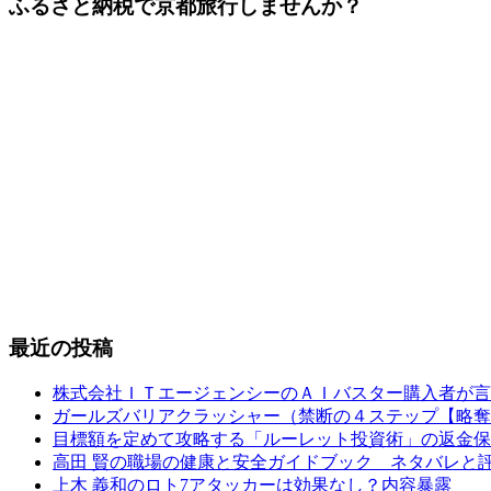
ふるさと納税で京都旅行しませんか？
最近の投稿
株式会社ＩＴエージェンシーのＡＩバスター購入者が言
ガールズバリアクラッシャー（禁断の４ステップ【略奪
目標額を定めて攻略する「ルーレット投資術」の返金保
高田 賢の職場の健康と安全ガイドブック ネタバレと
上木 義和のロト7アタッカーは効果なし？内容暴露