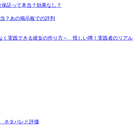
金保証って本当？効果なし？
当？あの掲示板での評判
理なく実践できる彼女の作り方～ 怪しい噂！実践者のリアル
法 ネタバレと評価