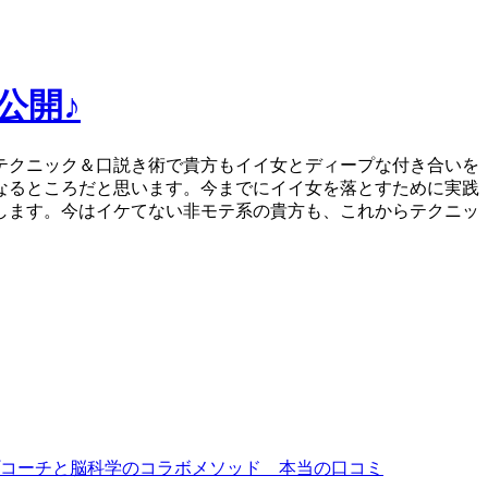
公開♪
テクニック＆口説き術で貴方もイイ女とディープな付き合いを
なるところだと思います。今までにイイ女を落とすために実践
します。今はイケてない非モテ系の貴方も、これからテクニッ
プコーチと脳科学のコラボメソッド 本当の口コミ