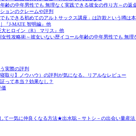
ル年齢の中年男性でも 無理なく実践できる彼女の作り方～の返
ションのクレームや評判
でもできる初めてのアルトサックス講座」は詐欺という噂は本
｜『J-MATE 智明編』他
大ヒロイン（R） マリス』他
ト別女性攻略術～彼女いない歴イコール年齢の中年男性でも 無
う実際の評判
寝取り】ノウハウ）の評判が気になる。リアルなレビュー
証って本当？効果なし？
評価
産して一気に仲良くなる方法★出水聡－サトシ－の出会い量産