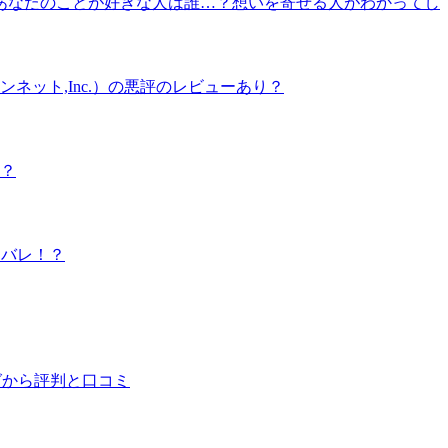
】あなたのことが好きな人は誰…？想いを寄せる人がわかってし
ット,Inc.）の悪評のレビューあり？
？
タバレ！？
グから評判と口コミ