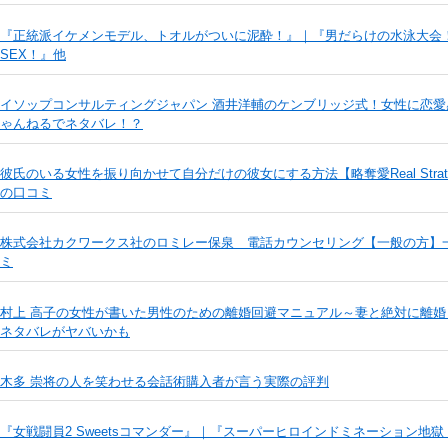
『正統派イケメンモデル、トオルがついに泥酔！』｜『男だらけの水泳大会
SEX！』他
イソップコンサルティングジャパン 酒井洋輔のケンブリッジ式！女性に恋
ゃんねるでネタバレ！？
彼氏のいる女性を振り向かせて自分だけの彼女にする方法【略奪愛Real Stra
の口コミ
株式会社カクワークス社のロミレー保泉 電話カウンセリング【一般の方】一
ミ
村上 高子の女性が書いた男性のための離婚回避マニュアル～妻と絶対に離
ネタバレがヤバいかも
木多 崇将の人を笑わせる会話術購入者が言う実際の評判
『女戦闘員2 Sweetsコマンダー』｜『スーパーヒロインドミネーション地