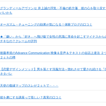
グランディールアヴァンセ 井上誠の浮気・不倫の処方箋 彼の心を取り戻
バいかも
オーガズム・チューニングの効果が気になる！体験ブログの口コミ
★「嫌い」から「好き」へ飛び級で女性の意識に革命を起こすマイナスからの恋愛成
チキなの？クレームや評判
後藤孝規のAdvance Communication 映像＆音声＆テキストの会話上達
２ｃｈの噂
【恋愛デザインメソッド】男を落とす洗脳方法～惚れさせて愛され続ける『
ネタバレ
天使の復縁マップのスレが２ｃｈで・・・
彼を虜にする講座って怪しい？真実の口コミ