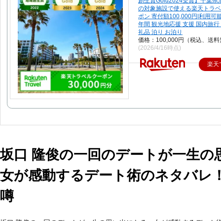
創生賞Gold2024受賞】千葉
の対象施設で使える楽天トラベ
ポン 寄付額100,000円|利用可
年間 観光地応援 支援 国内旅行 
礼品 泊り お泊り
価格：100,000円（税込、送料
(2026/4/16時点)
楽天
坂口 隆俊の一回のデートが一生の
女が感動するデート術のネタバレ
噂