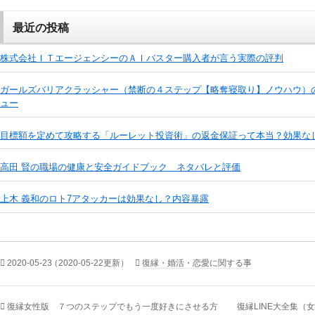
最近の投稿
株式会社ＩＴエージェンシーのＡＩバスター購入者が言う実際の評判
ガールズバリアクラッシャー（禁断の４ステップ【略奪寝取り】ノウハウ）
ュー
目標額を定めて攻略する「ルーレット投資術」の返金保証って本当？効果な
高田 賢の職場の健康と安全ガイドブック ネタバレと評価
上木 義和のロト7アタッカーは効果なし？内容暴露
2020-05-23
（2020-05-22更新）
復縁・婚活・恋愛に関する事
復縁女性版 ７つのステップでもう一度好きにさせる方
復縁LINE大全集（