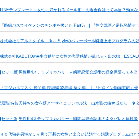
LINEテンプレート～女性に好かれるメール術～の返金保証って本当？効果な
『路線バスでイケメンのチンポを扱いた Part3』｜『性交戯画／逆転発情
株式会社リアルスタイル Real Styleのバレーボール瞬速上達プログラムの
株式会社KABUTOの■半自動的に女性の恋愛感情が乱れる＜出水聡 ESCAL
[セット版]男性用4ステップリカバリー＋瞬間恋愛会話術の返金保証って本当
『マジカルマスク 拷問編 接吻編 凌辱編 痴女編』｜『ヒロイン痴漢遊戯』他
話題の●彼氏持ちの女を落とすサイコロジカル法 出水聡の略奪成功法 ネ
[セット版]男性用4ステップリカバリー＋瞬間恋愛会話術のネタバレと体験談
４０代独身男性が３ヶ月で理想の女性と出会い結婚する婚活プログラムのネ