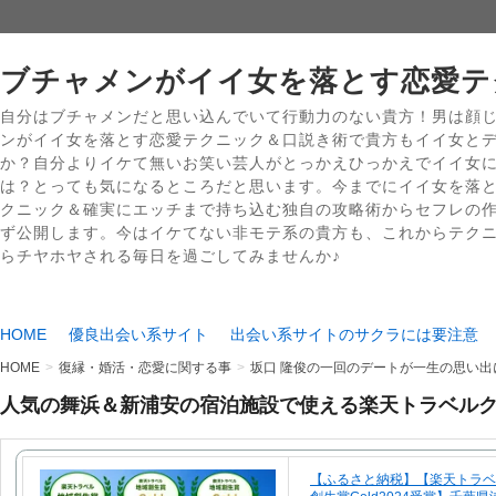
ブチャメンがイイ女を落とす恋愛テ
自分はブチャメンだと思い込んでいて行動力のない貴方！男は顔
ンがイイ女を落とす恋愛テクニック＆口説き術で貴方もイイ女と
か？自分よりイケて無いお笑い芸人がとっかえひっかえでイイ女
は？とっても気になるところだと思います。今までにイイ女を落
クニック＆確実にエッチまで持ち込む独自の攻略術からセフレの
ず公開します。今はイケてない非モテ系の貴方も、これからテク
らチヤホヤされる毎日を過ごしてみませんか♪
HOME
優良出会い系サイト
出会い系サイトのサクラには要注意
HOME
復縁・婚活・恋愛に関する事
坂口 隆俊の一回のデートが一生の思い
人気の舞浜＆新浦安の宿泊施設で使える楽天トラベル
【ふるさと納税】【楽天トラベ