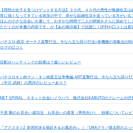
【理想の女子を見つけゲットする方法】３０代、４０代の男性が晩婚化又は
常に強くなってきている状況の中で、幸せな結婚生活を送っている方がいる
ほんの小さな出会いを通して、わずかな時間で二人の関係をさらに深めてし
ただくのが本書の内容です。が【あの掲示板】で話題に！評判や口コミは真
パチスロ-政宗 ボーナス直撃打法。今なら立ち回り打法+多機種の攻略法の
ログの口コミ
目配せハンティングの効果は？厳しいレビュー
パチスロキン肉マン・キン肉星王位争奪編 ART直撃打法。今なら立ち回り
（中川 武頼）の悪評のレビューあり？
NET SPIRAL ※ネット出会いノウハウ 株式会社KABUTOのクレームや評
千原 剛のお見合い成功法 お見合いの真実（男性向け） 効果についてレビ
『アクスタ☆2 卓球対決＆寝起き＆お風呂H♪』｜『URAグラ／慎太郎のエッチな