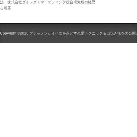
法 株式会社ダイレクトマーケティング総合研究所の経歴
を暴露
Copyright ©2026 ブチャメンがイイ女を落とす恋愛テクニック＆口説き術を大公開♪ All Ri