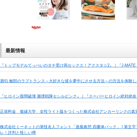
最新情報
『トップモデルてっぺいのタチ受け両セックス！アクスタ☆2』｜『J-MATE
酒匂 敏郎のラブトランス～大好きな彼を夢中にさせる方法～の方法を体験し
『ヒロイン股間破壊 麗捜戦隊セシルピンク』｜『スーパーヒロイン絶対絶命！！ 
正規料金 復縁大学 女性ライト版をつくった株式会社アンカーリンクの真
株式会社ミーネットの筆技名人フォント「遊風春憩 四書体パック」 | 筆文字フォント
レ！評判と怪しい噂