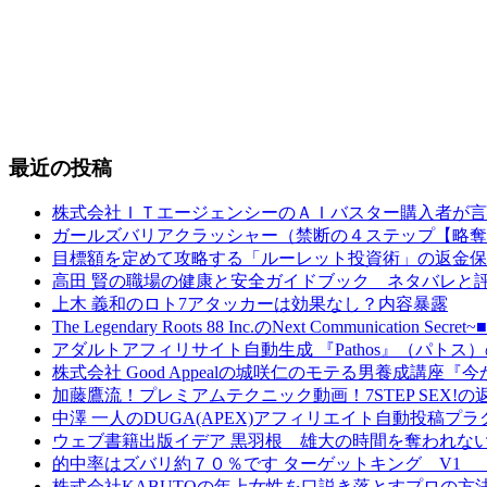
最近の投稿
株式会社ＩＴエージェンシーのＡＩバスター購入者が言
ガールズバリアクラッシャー（禁断の４ステップ【略奪
目標額を定めて攻略する「ルーレット投資術」の返金保
高田 賢の職場の健康と安全ガイドブック ネタバレと
上木 義和のロト7アタッカーは効果なし？内容暴露
The Legendary Roots 88 Inc.のNext Comm
アダルトアフィリサイト自動生成 『Pathos』（パト
株式会社 Good Appealの城咲仁のモテる男養成講
加藤鷹流！プレミアムテクニック動画！7STEP SEX!
中澤 一人のDUGA(APEX)アフィリエイト自動投稿
ウェブ書籍出版イデア 黒羽根 雄大の時間を奪われな
的中率はズバリ約７０％です ターゲットキング V1
株式会社KABUTOの年上女性を口説き落とすプロの