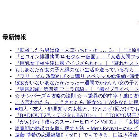
最新情報
『転校したら男は僕一人ぼっちだった…。3』｜『上原亜
『ヒロイン排泄拷問04 セクシー仮面』｜『人造人間フ
『巨乳女子校生達に脚でイジメられた』｜『蒸れたスト
もしあなたが女の子と縁のない生活を送っているなら…
『フリーダム 攻撃的 チ○コ嬲り スペシャル総集編 4
彼女がいないあなたがたった一週間でかわいい女の子と
『男尻顔騎1 第四章 フェラ顔騎』｜『楓がプライベー
☆ ナンバーズ４攻略の法則 ☆ ～驚異の的中率！遂に
こう言われたら、こうされたら“彼女の心”があなたに
■知人・友人・顔見知りの女性と、ひとまず1回だけで
『BADIOUT 2号＜デジタルBADI＞』｜『TOKYO男子
『がんばれ！僕らのスーパーヒロイン Vol.02』｜『女
思春期の勃起力を取り戻す方法 －Mens Revival－の
遠藤 博希の恋愛経験0（ゼロ）でもできる、口説き講