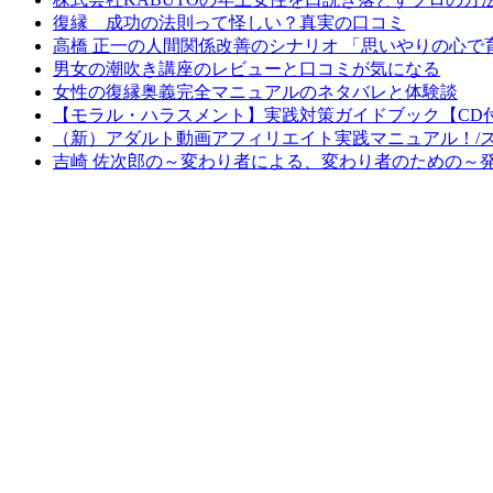
復縁 成功の法則って怪しい？真実の口コミ
高橋 正一の人間関係改善のシナリオ 「思いやりの心
男女の潮吹き講座のレビューと口コミが気になる
女性の復縁奥義完全マニュアルのネタバレと体験談
【モラル・ハラスメント】実践対策ガイドブック【CD
（新）アダルト動画アフィリエイト実践マニュアル！/
吉崎 佐次郎の～変わり者による、変わり者のための～