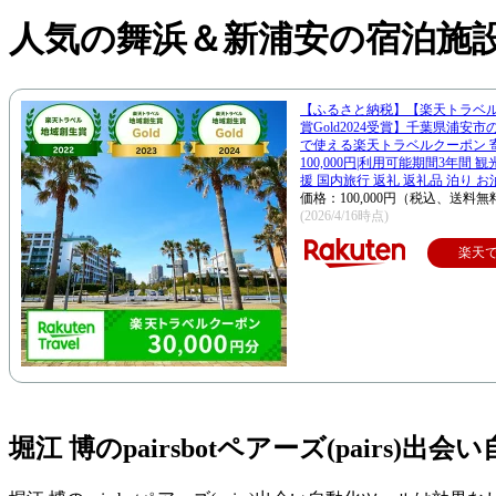
人気の舞浜＆新浦安の宿泊施
【ふるさと納税】【楽天トラベ
賞Gold2024受賞】千葉県浦安
で使える楽天トラベルクーポン 
100,000円|利用可能期間3年間 
援 国内旅行 返礼 返礼品 泊り お
価格：100,000円（税込、送料無
(2026/4/16時点)
楽天
堀江 博のpairsbotペアーズ(pairs