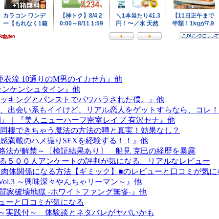
衣流 10通りのM男のイカせ方』他
ランケンシュタイン』他
ッキングとパンストでパワハラされた僕。』他
、出会い系もイイけど、リアル恋人をゲットすらなら、コレ！”
時間』｜『美人ニューハーフ密室レイプ 有沢セナ』他
同棲できちゃう魔法の方法の噂と真実！効果なし？
ト感満載のハメ撮りSEXを経験する！！』他
攻略法が解禁～〔検証結果あり〕 船見 克巳の経歴を暴露
戻る５００人アンケートの評判が気になる。リアルなレビュー
も肉体関係になる方法【ギミック】■のレビューと口コミが気に
 Vol.3 ～興味深々やんちゃリーマン～』他
格闘家破壊地獄 ‐ホワイトファング無惨‐』他
レビューと口コミが気になる
座～実践付～ 体験談とネタバレがヤバいかも