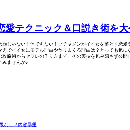
恋愛テクニック＆口説き術を大
は顔じゃない！体でもない！ブチャメンがイイ女を落とす恋愛
かえでイイ女にモテル理由やヤリまくる理由は？とっても気に
の攻略術からセフレの作り方まで、その裏技を包み隠さず公開
てみませんか♪
ルは効果なし？内容暴露