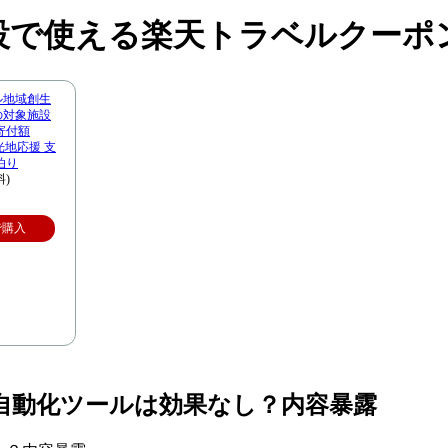
設で使える楽天トラベルクーポ
ル地域創生
市の対象施設
寄付額
観光地応援 支
泊り
料)
で購入
)出会い自動化ツールは効果なし？内容暴露