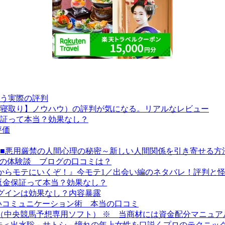
う実際の評判
寝取り】ノウハウ）の評判が気になる。リアルなレビュー
証って本当？効果なし？
評価
unication Secret~■■悪用厳禁の人間心理の秘密～新しい人間関係を引き
ス）の体験談 ブログの口コミは？
座『今からモテにいくぞ！』今モテ1／出会い編のネタバレ！評判と
の返金保証って本当？効果なし？
プラグインは効果なし？内容暴露
いコミュニケーション術 本当の口コミ
 （中央競馬予想専用ソフト） ※ 当商材には資金配分マニュ
方法＜出水聡－サトシ－憧れの年上女性を口説くプロのテクニッ