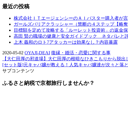
最近の投稿
株式会社ＩＴエージェンシーのＡＩバスター購入者が言
ガールズバリアクラッシャー（禁断の４ステップ【略奪
目標額を定めて攻略する「ルーレット投資術」の返金保
高田 賢の職場の健康と安全ガイドブック ネタバレと
上木 義和のロト7アタッカーは効果なし？内容暴露
2020-05-02
OYAJI-DEAI
復縁・婚活・恋愛に関する事
【大仁田厚の邪道場】大仁田厚の根暗なひきこもりから脱出
[セット版]元キャバ嬢が教える！人気キャバ嬢達が次々と落と
サブコンテンツ
ふるさと納税で京都旅行しませんか？