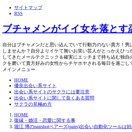
サイトマップ
RSS
ブチャメンがイイ女を落とす
自分はブチャメンだと思い込んでいて行動力のない貴方！男
しませんか？自分よりイケて無いお笑い芸人がとっかえひっ
してきたメールテクニック＆確実にエッチまで持ち込む独自
クを磨いて貴方好みの女性からチヤホヤされる毎日を過ごし
メインメニュー
HOME
優良出会い系サイト
出会い系サイトのサクラには要注意
出会い系サイトに関して良くある質問
サクラの見極め方
HOME
復縁・婚活・恋愛に関する事
堀江 博のpairsbotペアーズ(pairs)出会い自動化ツー