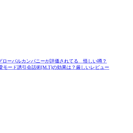
グローバルカンパニーが評価されてる 怪しい噂？
モード誘引会話術[M.T]の効果は？厳しいレビュー