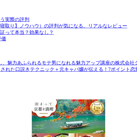
う実際の評判
寝取り】ノウハウ）の評判が気になる。リアルなレビュー
証って本当？効果なし？
評価
し、魅力あふられるモテ男になれる魅力アップ講座の株式会社
された口説きテクニック＋元キャバ嬢が伝える！7ポイント恋愛