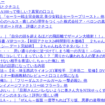
ュー
価とクチコミ
A100って怪しい？真実の口コミ
ロイン』｜『セーラー戦士完全敗北 美少女戦士セーラープリースト』他
心のヘルス－癒しの心理学をつくった株式会社ア・ベロンの真
サポート付き 評価とクチコミ
』｜『自分の頭を超えるほどの飛距離でザーメン大噴射！！』
書 -VIPコース-【初回アクセス24時間割引き価格】 ２ちゃ
トシ― デート完結術】 ２ちゃんねるでネタバレ！？
・・・ 思い通りの女に近づけてしまう唯一の方法！ ～Girls・
ぬ間にコレしてしまっている！？「周りから嫌われる人の驚きの
けない相手を夜這いしちゃった俺2』他
法の話題になっている内容
法～【元・埼玉西武ライオンズ1軍投手 三井浩二 監修】D
谷）セミナー動画教材のレビューと口コミが気になる
俺3』｜『フリーダムスクールガール 一撃必殺2』他
ロインイメージファクトリー60 フラーラ』他
あおい』｜『旦那さんにバレないように奥さん方をNTRせっく
プラグインのネタバレ！評判と怪しい噂
ELA－』｜『ぜんら～仮面 一度堕ちれば下り坂、悪夢の凌辱地