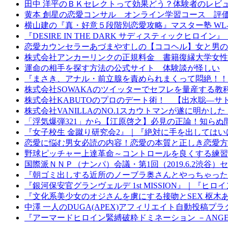
田中 洋平のＢＫセレクトって効果どう？体験者のレビ
黄本 創星の恋愛コンサル オンライン学習コース 評
横山建の『真・好意５段階別恋愛攻略』マスター塾 WL-
『DESIRE IN THE DARK サディスティックヒ
恋愛カウンセラーあづまやすしの【ココヘル】女と男の
株式会社アンカーリンクの正規料金 書籍復縁大学女性
運命の相手を探す方法の公式サイト 体験談が怪しい
『まさき、アナル・前立腺を責められまくって悶絶！！
株式会社SOWAKAのツイッターでセフレを量産する教科
株式会社KABUTOのプロのデート術！ 【出水聡―サ
株式会社VANILLAのNO.1スカウトマンが遂に明かした
「浮気爆弾321」から【江原啓之】必見の正論！知ら
『女子校生 金蹴り研究会2』｜『絶対に手を出してはい
恋愛に悩む男女必読の内容！恋愛の本質と正しき恋愛方
野球ピッチャー上達革命～コントロールを良くする練習
国際派ＮＮＰ（ナンパ）会議・第1回（2019.6.2渋
『朝ゴミ出しする近所のノーブラ奥さんとやっちゃった
『銀河保安官グランヴェルデ 1st MISSION』｜『ヒ
『文化系美少女のオジさんを虜にする接吻とSEX 枢木
中澤 一人のDUGA(APEX)アフィリエイト自動投稿
『アーマードヒロイン緊縛破粋ドミネーション －ANG