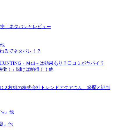
実！ネタバレとレビュー
他
んねるでネタバレ！？
HUNTING・Ｍail～は効果あり？口コミがヤバイ？
特徴！」聞けば納得！！他
VD２枚組の株式会社トレンドアクアさん 経歴と評判
すw』他
獄』他