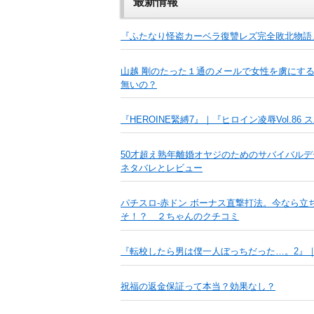
最新情報
『ふたなり怪盗カーベラ復讐レズ完全敗北物語
山越 剛のたった１通のメールで女性を虜にす
無いの？
『HEROINE緊縛7』｜『ヒロイン凌辱Vol.8
50才超え熟年離婚オヤジのためのサバイバル
ネタバレとレビュー
パチスロ-赤ドン ボーナス直撃打法。今なら立
そ！？ ２ちゃんのクチコミ
『転校したら男は僕一人ぼっちだった…。2』｜
祝福の返金保証って本当？効果なし？