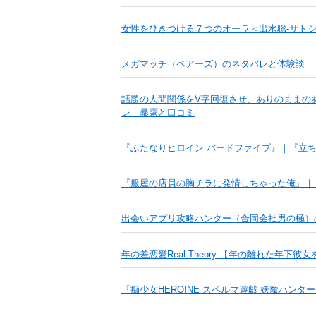
女性をひきつける７つのオーラ＜出水聡-サトシ
メガマッチ（ペアーズ）のネタバレと体験談
話題の人間関係をV字回復させ、ありのままの
レ 暴露と口コミ
『ふたなりヒロイン バードファイブ』｜『立
『服屋の店員の胸チラに発情しちゃった俺』｜
出会いアプリ攻略ハンター（合同会社男の極）
年の差恋愛Real Theory 【年の離れた年
『痴少女HEROINE スペルマ遊戯 妖魔ハン