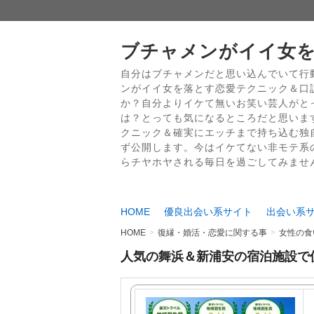
ブチャメンがイイ女を
自分はブチャメンだと思い込んでいて行
ンがイイ女を落とす恋愛テクニック＆口
か？自分よりイケて無いお笑い芸人がと
は？とっても気になるところだと思いま
クニック＆確実にエッチまで持ち込む独
ず公開します。今はイケてない非モテ系
らチヤホヤされる毎日を過ごしてみませ
HOME
優良出会い系サイト
出会い系
HOME
復縁・婚活・恋愛に関する事
女性の食い
人気の舞浜＆新浦安の宿泊施設で