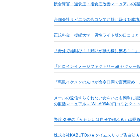
摂食障害・過食症・拒食症改善マニュアルの話
合同会社リビエラの合コンでお持ち帰りを成功
正規料金 復縁大学 男性ライト版の口コミと
『野外で雄叫び！！野郎が獣の様に盛る！！』
『ヒロインイメージファクトリー59 セクシー
『悪風イケメンのんけが命令口調で言葉責め！』
メールの返信すらくれない女をいとも簡単に復
の復活マニュアル～ WL-A064の口コミと２ｃ
野渡 久夫の「かわいいは自分で作れる」恋愛
株式会社KABUTOの★タイムスリップ告白法