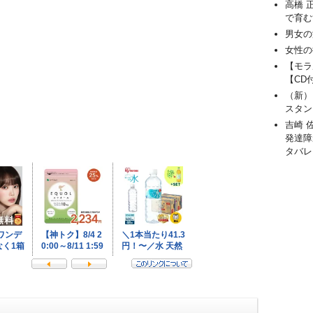
高橋 
で育む
。
男女の
女性の
【モラ
【CD
（新）
スタン
吉崎 
発達障
タバレ