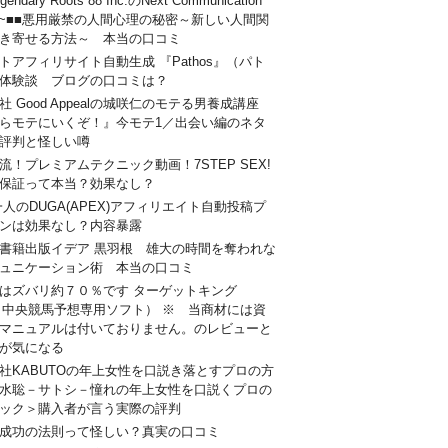
gendary Roots 88 Inc.のNext Communication
ret~■■悪用厳禁の人間心理の秘密～新しい人間関
き寄せる方法～ 本当の口コミ
トアフィリサイト自動生成 『Pathos』（パト
体験談 ブログの口コミは？
社 Good Appealの城咲仁のモテる男養成講座
らモテにいくぞ！』今モテ1／出会い編のネタ
評判と怪しい噂
流！プレミアムテクニック動画！7STEP SEX!
保証って本当？効果なし？
一人のDUGA(APEX)アフィリエイト自動投稿プ
ンは効果なし？内容暴露
書籍出版イデア 黒羽根 雄大の時間を奪われな
ュニケーション術 本当の口コミ
はズバリ約７０％です ターゲットキング
（中央競馬予想専用ソフト） ※ 当商材には資
マニュアルは付いておりません。のレビューと
が気になる
社KABUTOの年上女性を口説き落とすプロの方
水聡－サトシ－憧れの年上女性を口説くプロの
ック＞購入者が言う実際の評判
成功の法則って怪しい？真実の口コミ