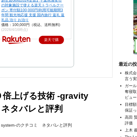
創生賞Gold2024受賞】千葉県浦安市
の対象施設で使える楽天トラベルクー
ポン 寄付額100,000円|利用可能期間3
年間 観光地応援 支援 国内旅行 返礼 返
礼品 泊り お泊り
価格：100,000円（税込、送料無料)
(2026/4/16時点)
楽天で購
入
最近の投
株式会
言う実
ガール
奪寝取
げる技術 -gravity
ビュー
目標額
ミ ネタバレと評判
保証っ
高田 
評価
y system-のクチコミ ネタバレと評判
上木 