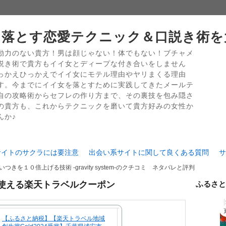
落とす恋愛テクニック＆口説き術を
動力のない貴方！男は顔じゃない！体でもない！ブチャメ
説き術で貴方もイイ女とディープな付き合いをしません
っかえひっかえでイイ女にモテル理由やヤリまくる理由
す。今までにイイ女を落とすために実践してきたメールテ
自の攻略術からセフレの作り方まで、その裏技を包み隠さ
の貴方も、これからテクニックを磨いて貴方好みの女性か
んか♪
サイトのサクラには要注意
出会い系サイトに関して良くある質問
サ
つきを１０倍上げる技術 -gravity system-のクチコミ ネタバレと評判
使える楽天トラベルクーポン
ふるさと
【ふるさと納税】【楽天トラベル地域