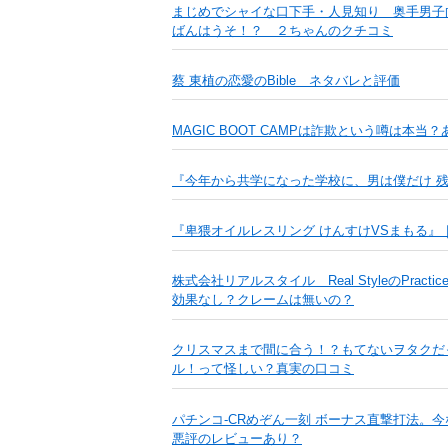
まじめでシャイな口下手・人見知り 奥手男子
ばんはうそ！？ ２ちゃんのクチコミ
蔡 東植の恋愛のBible ネタバレと評価
MAGIC BOOT CAMPは詐欺という噂は本当
『今年から共学になった学校に、男は僕だけ 
『卑猥オイルレスリング けんすけVSまもる』｜『
株式会社リアルスタイル Real StyleのPractice T
効果なし？クレームは無いの？
クリスマスまで間に合う！？もてないヲタクだ
ル！って怪しい？真実の口コミ
パチンコ-CRめぞん一刻 ボーナス直撃打法。
悪評のレビューあり？