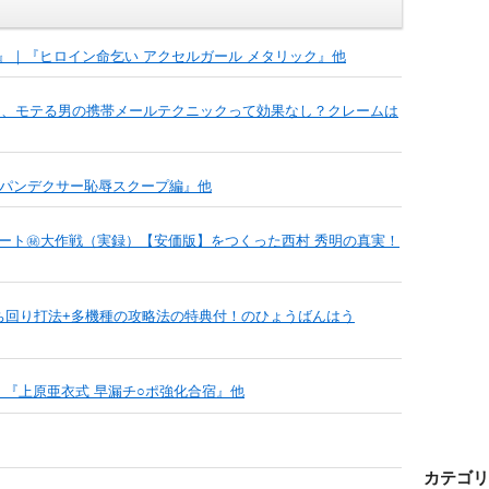
』｜『ヒロイン命乞い アクセルガール メタリック』他
る、モテる男の携帯メールテクニックって効果なし？クレームは
6 スパンデクサー恥辱スクープ編』他
デート㊙大作戦（実録）【安価版】をつくった西村 秀明の真実！
ち回り打法+多機種の攻略法の特典付！のひょうばんはう
『上原亜衣式 早漏チ○ポ強化合宿』他
カテゴリ