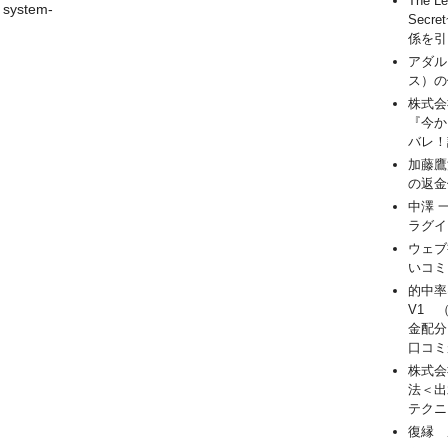
The Le
ystem-
Sec
係を引
アダル
ス）の
株式会
『今か
バレ！
加藤鷹
の返金
中澤 
ラグイ
ウェブ
いコミ
的中率
V1 
金配分
口コミ
株式会
法＜出
テクニ
復縁 