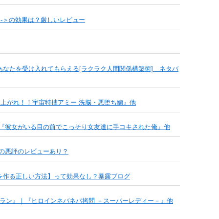
-＞の効果は？厳しいレビュー
あなたを受け入れてもらえる[ラクラク人間関係構築術] ネタバ
ち上がれ！！宇宙特捜アミー 洗脳・悪堕ち編』他
『彼女がいる目の前でこっそり女友達に手コキされた俺』他
の悪評のレビューあり？
下彼女を作る正しい方法】って効果なし？暴露ブログ
ターラン』｜『ヒロインネバネバ拷問 －スーパーレディー－』他