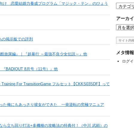
向け 恋愛結婚力養成プログラム「マジック・テン」のひょう
カ
テ
ゴ
アーカイ
リ
ア
ー
ー
？あの掲示板での評判
カ
イ
ブ
メタ情報
残酷放尿編』｜『超暴行 ～最強不良少女伝説～』他
ログイ
BADIOUT 8月号（11号）』他
raining For TransitionGame フルセット【CKKS03SDF】って
った俺にもあっさり彼女ができた 一発逆転の究極マニュア
今なら立ち回り打法+多機種の攻略法の特典付！（中川 武頼）の