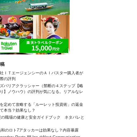
稿
社ＩＴエージェンシーのＡＩバスター購入者が
際の評判
ズバリアクラッシャー（禁断の４ステップ【略
り】ノウハウ）の評判が気になる。リアルなレ
を定めて攻略する「ルーレット投資術」の返金
て本当？効果なし？
賢の職場の健康と安全ガイドブック ネタバレと
義和のロト7アタッカーは効果なし？内容暴露