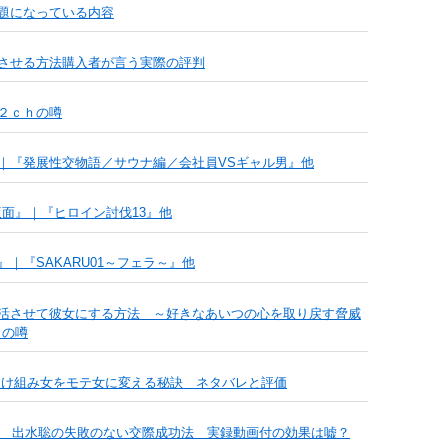
題になっている内容
させる方法購入者が言う実際の評判
２ｃｈの噂
｜『発展性交物語／サウナ編／会社員VSギャル男』他
仮面』｜『ヒロイン討伐13』他
｜『SAKARU01～フェラ～』他
活させて彼女にする方法 ～好きなあいつの心を取り戻す脅威
ｈの噂
負け組み女をモテ女に変える秘訣 ネタバレと評価
★ 出水聡の失敗のない交際成功法 実録動画付の効果は嘘？