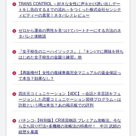
TRANS CONTROL ～好きな女性に声をかけ誘い出しデー
トをし告白するまでの流れ～をつくった株式会社センシテ
ィビティーの真実！ネタバレとレビュー
ゼロから運命の男性を見つけてパートナーにする方法のネ
タバレと体験談
『女子校生のニーハイソックス』｜『キン○マに興味を持ち
はじめた女子校生の金蹴り練習』他
【再販権付】女性の復縁奥義完全マニュアルの返金保証っ
て本当？効果なし？
四次元コミュニケーション【4DC】～会話と非言語をフュ
ージョンした恋愛コミュニケーション習得プログラム～は
詐欺という噂は本当？あの掲示板での評判
パチンコ-【特別版】CR清流物語 プレミアム攻略法。今な
ら立ち回り打法+多機種の攻略法の特典付！ 中川 武頼の
経歴を暴露