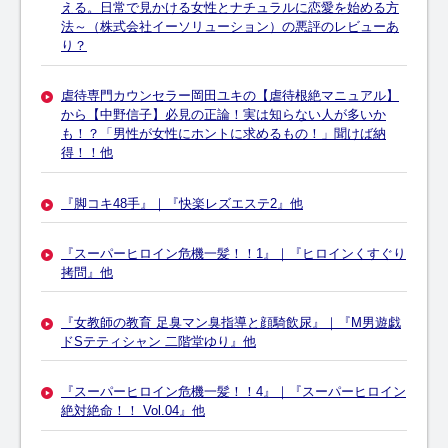
える。日常で見かける女性とナチュラルに恋愛を始める方
法～（株式会社イーソリューション）の悪評のレビューあ
り？
虐待専門カウンセラー岡田ユキの【虐待根絶マニュアル】
から【中野信子】必見の正論！実は知らない人が多いか
も！？「男性が女性にホントに求めるもの！」聞けば納
得！！他
『脚コキ48手』｜『快楽レズエステ2』他
『スーパーヒロイン危機一髪！！1』｜『ヒロインくすぐり
拷問』他
『女教師の教育 足臭マン臭指導と顔騎飲尿』｜『M男遊戯
ドSテティシャン 二階堂ゆり』他
『スーパーヒロイン危機一髪！！4』｜『スーパーヒロイン
絶対絶命！！ Vol.04』他