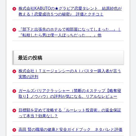
株式会社KABUTOの★グラビア恋愛タレント 結原紗也が
教える！恋愛成功５つの秘密♪ 評価とクチコミ
『部下と出張先のホテルで相部屋になってしまった…』｜
『転校したら男は僕一人ぼっちだった…。』他
最近の投稿
株式会社ＩＴエージェンシーのＡＩバスター購入者が言う
実際の評判
ガールズバリアクラッシャー（禁断の４ステップ【略奪寝
取り】ノウハウ）の評判が気になる。リアルなレビュー
目標額を定めて攻略する「ルーレット投資術」の返金保証
って本当？効果なし？
高田 賢の職場の健康と安全ガイドブック ネタバレと評価