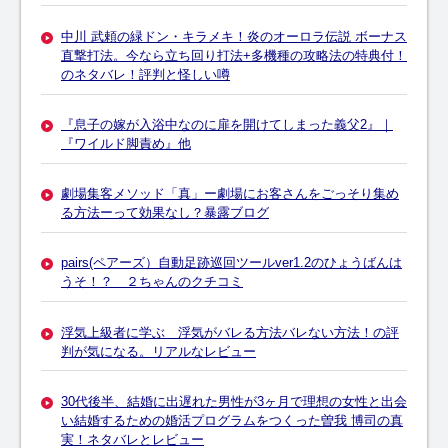
中川 武頼の緑ドン・キラメキ！炎のオーロラ伝説 ボーナス
直撃打法。今なら立ち回り打法+多機種の攻略法の特典付！
のネタバレ！評判と怪しい噂
『息子の嫁が入浴中なのに扉を開けてしまった義父2』｜
『ワイルド脚責め』他
劇場集客メソッド「真」ー劇場にお客さんをごっそり集め
る方法ーって効果なし？暴露ブログ
pairs(ペアーズ）自動足跡巡回ツールver1.2のひょうばんは
うそ！？ ２ちゃんのクチコミ
浮気上級者に学ぶ 浮気がバレる方法バレない方法！の評
判が気になる。リアルなレビュー
30代後半、結婚に出遅れた男性が3ヶ月で理想の女性と出会
い結婚するための婚活プログラムをつくった曽我 博司の真
実！ネタバレとレビュー