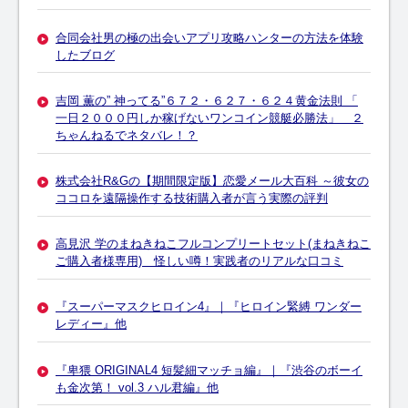
合同会社男の極の出会いアプリ攻略ハンターの方法を体験
したブログ
吉岡 薫の” 神ってる”６７２・６２７・６２４黄金法則 「
一日２０００円しか稼げないワンコイン競艇必勝法」 ２
ちゃんねるでネタバレ！？
株式会社R&Gの【期間限定版】恋愛メール大百科 ～彼女の
ココロを遠隔操作する技術購入者が言う実際の評判
高見沢 学のまねきねこフルコンプリートセット(まねきねこ
ご購入者様専用) 怪しい噂！実践者のリアルな口コミ
『スーパーマスクヒロイン4』｜『ヒロイン緊縛 ワンダー
レディー』他
『卑猥 ORIGINAL4 短髪細マッチョ編』｜『渋谷のボーイ
も金次第！ vol.3 ハル君編』他