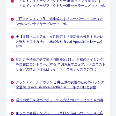
『ヒロインイメージファクトリー19 雨宮アンリ隊員』｜
『ヒロインイメージファクトリー28 セーラーコメット』他
『巨大ヒロイン（R） 総集編』｜『スーパージャスティオ
ンvsスパンデクサーグレート』他
★【復縁マニュアル】女性限定！『復活愛の極意！元カレ
と寄りを戻す方法』 株式会社 Good Appealのクレームや
評判
勃起力を持続させて挿入時間を延ばし、射精のタイミング
を自在にコントロールする 早漏克服マニュアル ペニスのト
リセツのひょうばんはうそ！？ ２ちゃんのクチコミ
グランディールアヴァンセ 井上誠の女性のためのバランス
恋愛術（Love Balance Technique） ネタバレと評価
理想の女子を見つけゲットする方法の口コミと２ｃｈの噂
キッカケ会話テンプレート～毎日を出会いのチャンスに変