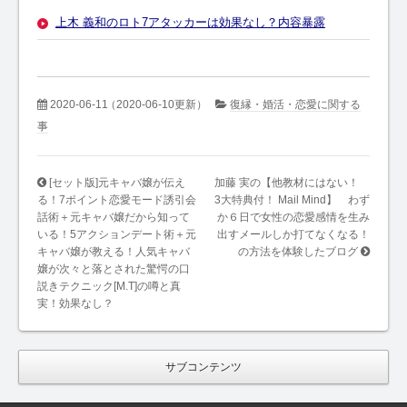
上木 義和のロト7アタッカーは効果なし？内容暴露
2020-06-11
（2020-06-10更新）
復縁・婚活・恋愛に関する
事
[セット版]元キャバ嬢が伝え
加藤 実の【他教材にはない！
る！7ポイント恋愛モード誘引会
3大特典付！ Mail Mind】 わず
話術＋元キャバ嬢だから知って
か６日で女性の恋愛感情を生み
いる！5アクションデート術＋元
出すメールしか打てなくなる！
キャバ嬢が教える！人気キャバ
の方法を体験したブログ
嬢が次々と落とされた驚愕の口
説きテクニック[M.T]の噂と真
実！効果なし？
サブコンテンツ