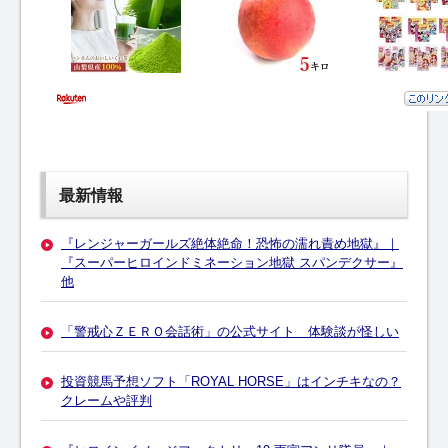
最新情報
『レンジャーガールズ絶体絶命！恐怖の濡れ責め地獄』｜
『スーパーヒロインドミネーション地獄 スパンデクサー』
他
「警戒心ＺＥＲＯ会話術」の公式サイト 体験談が怪しい
投資競馬予想ソフト「ROYAL HORSE」はインチキなの？
クレームや評判