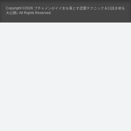
Copyright ©2026 ブチャメンがイイ女を落とす恋愛テクニック＆口説き術を
大公開♪ All Rights Reserved.