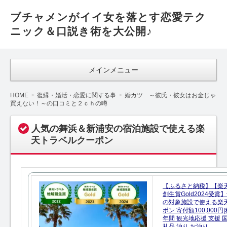
ブチャメンがイイ女を落とす恋愛テク
ニック＆口説き術を大公開♪
メインメニュー
HOME
復縁・婚活・恋愛に関する事
婚カツ ～彼氏・彼女はお金じゃ
買えない！～の口コミと２ｃｈの噂
人気の舞浜＆新浦安の宿泊施設で使える楽
天トラベルクーポン
【ふるさと納税】【楽
創生賞Gold2024受
の対象施設で使える楽
ポン 寄付額100,000
年間 観光地応援 支援 
礼品 泊り お泊り