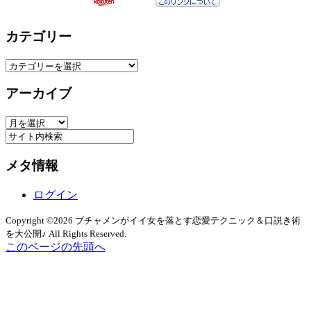
カテゴリー
カ
テ
アーカイブ
ゴ
リ
ア
ー
ー
カ
メタ情報
イ
ブ
ログイン
Copyright ©2026 ブチャメンがイイ女を落とす恋愛テクニック＆口説き術
を大公開♪ All Rights Reserved.
このページの先頭へ