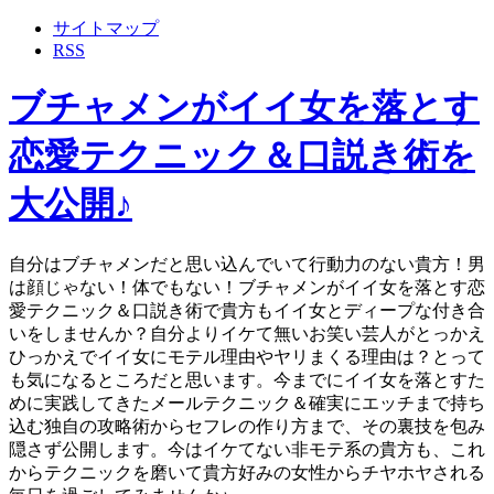
サイトマップ
RSS
ブチャメンがイイ女を落とす
恋愛テクニック＆口説き術を
大公開♪
自分はブチャメンだと思い込んでいて行動力のない貴方！男
は顔じゃない！体でもない！ブチャメンがイイ女を落とす恋
愛テクニック＆口説き術で貴方もイイ女とディープな付き合
いをしませんか？自分よりイケて無いお笑い芸人がとっかえ
ひっかえでイイ女にモテル理由やヤリまくる理由は？とって
も気になるところだと思います。今までにイイ女を落とすた
めに実践してきたメールテクニック＆確実にエッチまで持ち
込む独自の攻略術からセフレの作り方まで、その裏技を包み
隠さず公開します。今はイケてない非モテ系の貴方も、これ
からテクニックを磨いて貴方好みの女性からチヤホヤされる