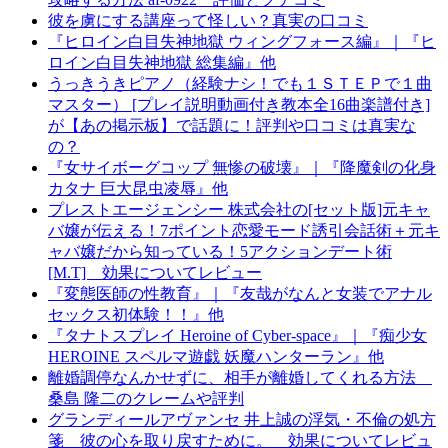
彼を虜にする講座って怪しい？真実の口コミ
『ヒロイン白目失神地獄 ウィングフォース編』｜『ヒ
ロイン白目失神地獄 総集編』他
うっきうきピアノ（経験ナシ！でも１ＳＴＥＰで１曲
マスター） [プレイ説明動画付き教本全16曲楽譜付き]
が【あの掲示板】で話題に！評判や口コミは真実な
の？
『女サイボーグコップ 無惨の破壊』｜『降魔剣の化身
カタナ 巨大昆虫凌辱』他
プレストエージェンシー 株式会社の[セット版]元キャ
バ嬢が伝える！7ポイント恋愛モード誘引会話術＋元キ
ャバ嬢だから知っている！5アクションデート術
[M.T] 効果についてレビュー
『変態医師の性教育』｜『友哉がなんと女装でアナル
セックス初体験！！』他
『タナトスプレイ Heroine of Cyber-space』｜『痴少女
HEROINE スペルマ遊戯 妖魔ハンターラン』他
離婚調停なんかせずに、相手が離婚してくれる方法
桑島 隆二のクレームや評判
グランディールアヴァンセ 井上誠の浮気・不倫の処方
箋 彼の心を取り戻すために。 効果についてレビュ