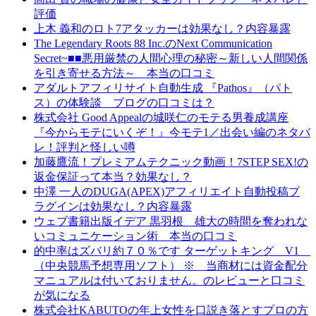
評価
上木 義和のロト7アタッカーは効果なし？内容暴露
The Legendary Roots 88 Inc.のNext Communication
Secret~■■悪用厳禁の人間心理の秘密～新しい人間関係
を引き寄せる方法～ 本当の口コミ
アダルトアフィリサイト自動生成 『Pathos』（パト
ス）の体験談 ブログの口コミは？
株式会社 Good Appealの城咲仁のモテる男養成講座
『今からモテにいくぞ！』今モテ1／出会い編のネタバ
レ！評判と怪しい噂
加藤鷹流！プレミアムテクニック動画！7STEP SEX!の
返金保証って本当？効果なし？
中澤 一人のDUGA(APEX)アフィリエイト自動投稿プ
ラグインは効果なし？内容暴露
ウェブ書籍出版イデア 黒羽根 雄大の時間を奪われな
いコミュニケーション術 本当の口コミ
的中率はズバリ約７０％です ターゲットキング V1
（中央競馬予想専用ソフト） ※ 当商材には資金配分
マニュアルは付いておりません。のレビューと口コミ
が気になる
株式会社KABUTOの年上女性を口説き落とすプロの方