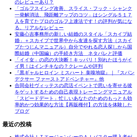
のレビューあり？
「ゴルフスイング改善、スライス・フック・シャンク
一発解消法、飛距離アップのコツ」はシングル５１７
人を育てたプロのゴルフ上達法です！の評判が気にな
る。リアルなレビュー
安藤心吉事務所の新しい結婚のスタイル「スカイプ結
婚」＋スカイプで世界中から友達を探す方法（スカイ
プたつじんマニュアル）自分でやれる恋人探しから国
際結婚（中国編）の手続き方法 ネタバレと評価
「イイ女」の恋の大決断！キッパリ！別れたほうがイ
イ男！はインチキなの？クレームや評判
『黒ギャルヒロイン ミスハート 臭嗅地獄』｜『スパン
デクサー ファーストアドベンチャー』他
合同会社ヴィッテスの恋活イベントで思いを寄せる彼
をゲットするための自己表現トレーニングマニュアル
「スピードデート」忙しいあなたのためのもっとも効
率的かつ効果的な方法【再販権付】の方法を体験した
ブログ
最近の投稿
株式会社ＩＴエージェンシーのＡＩバスター購入者が