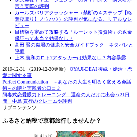
言う実際の評判
ガールズバリアクラッシャー（禁断の４ステップ【略
奪寝取り】ノウハウ）の評判が気になる。リアルなレ
ビュー
目標額を定めて攻略する「ルーレット投資術」の返金
保証って本当？効果なし？
高田 賢の職場の健康と安全ガイドブック ネタバレと
評価
上木 義和のロト7アタッカーは効果なし？内容暴露
2019-12-31
（2019-12-30更新）
OYAJI-DEAI
復縁・婚活・恋
愛に関する事
Perfect Communication ～あなたの人生を明るく変える会話
術～の噂と実践者の口コミ
阿妻式恋愛眼力トレーニング 運命の人だけに出会う21日
間 中島 貫行のクレームや評判
サブコンテンツ
ふるさと納税で京都旅行しませんか？