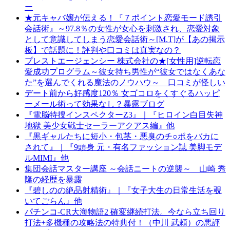
ー
★元キャバ嬢が伝える！『７ポイント恋愛モード誘引
会話術』～97.8％の女性が女心を刺激され、恋愛対象
として意識してしまう恋愛会話術～[M.T]が【あの掲示
板】で話題に！評判や口コミは真実なの？
プレストエージェンシー 株式会社の★[女性用]逆転恋
愛成功プログラム～彼女持ち男性が“彼女ではなくあな
た”を選んでくれる魔法のノウハウ～ 口コミが怪しい
デート前から好感度120％ 女ゴコロをくすぐるハッピ
ーメール術って効果なし？暴露ブログ
『電脳特捜インスペクターZ3』｜『ヒロイン白目失神
地獄 美少女戦士セーラーアクアス編』他
『黒ギャルたちに短小・包茎・悪臭のチ○ポをバカに
されて』｜『9頭身 元・有名ファッション誌 美脚モデ
ルMIMI』他
集団会話マスター講座 ～会話ニートの逆襲～ 山崎 秀
隆の経歴を暴露
『碧しのの絶品射精術』｜『女子大生の日常生活を覗
いてごらん』他
パチンコ-CR大海物語2 確変継続打法。今なら立ち回り
打法+多機種の攻略法の特典付！（中川 武頼）の悪評