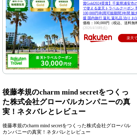
賞Gold2024受賞】千葉県浦安
で使える楽天トラベルクーポン 
100,000円|利用可能期間3年間 
援 国内旅行 返礼 返礼品 泊り お
価格：100,000円（税込、送料無
(2026/4/16時点)
楽天
後藤孝規のcharm mind secretをつくっ
た株式会社グローバルカンパニーの真
実！ネタバレとレビュー
後藤孝規のcharm mind secretをつくった株式会社グローバル
カンパニーの真実！ネタバレとレビュー