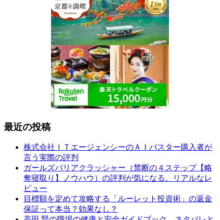
最近の投稿
株式会社ＩＴエージェンシーのＡＩバスター購入者が
言う実際の評判
ガールズバリアクラッシャー（禁断の４ステップ【略
奪寝取り】ノウハウ）の評判が気になる。リアルなレ
ビュー
目標額を定めて攻略する「ルーレット投資術」の返金
保証って本当？効果なし？
高田 賢の職場の健康と安全ガイドブック ネタバレと