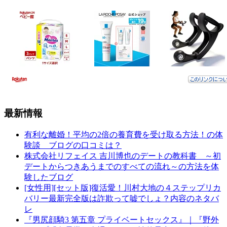
最新情報
有利な離婚！平均の2倍の養育費を受け取る方法！の体
験談 ブログの口コミは？
株式会社リフェイス 吉川博也のデートの教科書 ～初
デートからつきあうまでのすべての流れ～の方法を体
験したブログ
[女性用][セット版]復活愛！川村大地の４ステップリカ
バリー最新完全版は詐欺って嘘でしょ？内容のネタバ
レ
『男尻顔騎3 第五章 プライベートセックス』｜『野外