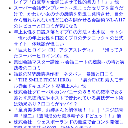
レイプ『白昼堂々全裸にさせて性的暴力！！』』他
スーパー会話テンプレート～決まったセリフを言うだ
けで、かわいい女の子の感情を刺激し発情させ、自分
から離れられないほどに心を開かせる会話術 WL-A117
のレビューと口コミが気になる
年上女性を口説き落とすプロの方法＜出水聡－サトシ
－憧れの年上女性を口説くプロのテクニック＞の公式
サイト 体験談が怪しい
『巨大ヒロイン（R） アクアスレディ』｜『帰ってき
たスーパーヒロイン10』他
集団会話マスター講座 ～会話ニートの逆襲～の噂と実
践者の口コミ
話題のM型感情操作術 ネタバレ 暴露と口コミ
『THE SMILE FROM HIRO』｜『裏☆FACE 素人モデ
ル赤面ドキュメント 杉浦正人4』他
株式会社グローバルカンパニーの８５％の確率で女を
落とす悪徳商法やホストで使われている裏技デート術
は効果あり？口コミがヤバイ？
『童貞美少年、お姉さんと初体験！！』｜『スジ筋青
年『隆二』1週間溜めた濃厚精子をドピュッ！！』他
株式会社 ウェスポーランドの最速で合コンを開催し
攻略する方法 af-0922 評価とクチコミ