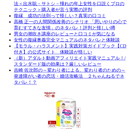
法＜出水聡－サトシ－憧れの年上女性を口説くプロの
テクニック＞購入者が言う実際の評判
復縁 成功の法則って怪しい？真実の口コミ
高橋 正一の人間関係改善のシナリオ 「思いやりの心で
育むすてきな友情」のネタバレ！評判と怪しい噂
男女の潮吹き講座のレビューと口コミが気になる
女性の復縁奥義完全マニュアルのネタバレと体験談
【モラル・ハラスメント】実践対策ガイドブック【CD
付き】の公式サイト 体験談が怪しい
（新）アダルト動画アフィリエイト実践マニュアル！/
スタンダード版の効果は？厳しいレビュー
吉崎 佐次郎の～変わり者による、変わり者のための～
発達障がい者の恋活・婚活攻略法 ２ちゃんねるでネ
タバレ！？