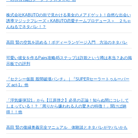
株式会社KABUTOの街で見かける美女のメアドゲット！自然な出会い
誘導マジックフレーズ＜KABUTO恋愛チームプロデュース＞ ２ちゃ
んねるでネタバレ！？
高田 賢の空気を読める！ボディーランゲージ入門 方法のネタバレ
可愛い彼女を作るPairs攻略45ステップは詐欺という噂は本当？あの掲
示板での評判
『セクシー仮面 股間破壊パンチ』｜『SUPERセーラートゥルーパー
ズ act-1』他
「浮気爆弾321」から【江原啓之】必見の正論！知らぬ間にコレして
しまっている！？「周りから嫌われる人の驚きの特徴！」聞けば納
得！！他
高田 賢の復縁奥義完全マニュアル 体験談とネタバレがヤバいかも