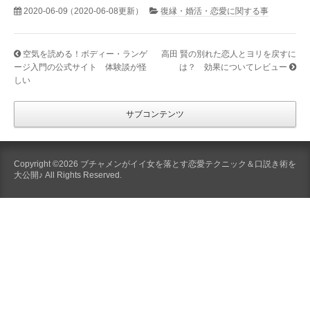
2020-06-09
（2020-06-08更新）
復縁・婚活・恋愛に関する事
空気を読める！ボディー・ランゲ
高田 賢の別れた恋人とヨリを戻すに
ージ入門の公式サイト 体験談が怪
は？ 効果についてレビュー
しい
サブコンテンツ
Copyright ©2026 ブチャメンがイイ女を落とす恋愛テクニック＆口説き術を
大公開♪ All Rights Reserved.