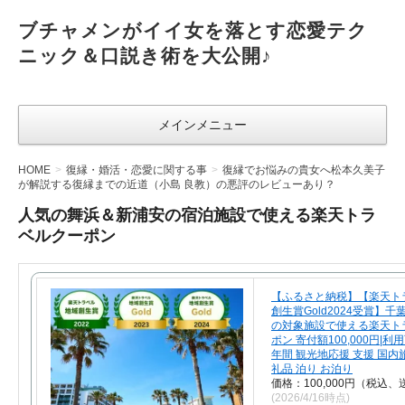
ブチャメンがイイ女を落とす恋愛テク
ニック＆口説き術を大公開♪
メインメニュー
HOME
復縁・婚活・恋愛に関する事
復縁でお悩みの貴女へ松本久美子
が解説する復縁までの近道（小島 良教）の悪評のレビューあり？
人気の舞浜＆新浦安の宿泊施設で使える楽天トラ
ベルクーポン
【ふるさと納税】【楽天ト
創生賞Gold2024受賞】
の対象施設で使える楽天ト
ポン 寄付額100,000円|利
年間 観光地応援 支援 国内旅
礼品 泊り お泊り
価格：100,000円（税込、
(2026/4/16時点)