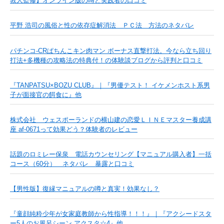
敦人監修】オンライン版の噂と実践者の口コミ
平野 浩司の風俗と性の依存症解消法 ＰＣ法 方法のネタバレ
パチンコ-CRぱちんこキン肉マン ボーナス直撃打法。今なら立ち回り
打法+多機種の攻略法の特典付！の体験談ブログから評判と口コミ
『TANPATSU×BOZU CLUB』｜『男優テスト！ イケメンホスト系男
子が面接官の餌食に』他
株式会社 ウェスポーランドの横山建の恋愛ＬＩＮＥマスター養成講
座 af-0671って効果どう？体験者のレビュー
話題のロミレー保泉 電話カウンセリング【マニュアル購入者】一括
コース（60分） ネタバレ 暴露と口コミ
【男性版】復縁マニュアルの噂と真実！効果なし？
『童顔純粋少年が女家庭教師から性指導！！！』｜『アクシードスタ
ー5人のお風呂シーン アクスタ☆4』他