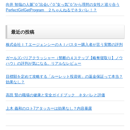
向井 智哉の人脈”０”出会い”０”女っ気”０”から理想の女性と巡り合う
PerfectGirlGetProgram ２ちゃんねるでネタバレ！？
最近の投稿
株式会社ＩＴエージェンシーのＡＩバスター購入者が言う実際の評判
ガールズバリアクラッシャー（禁断の４ステップ【略奪寝取り】ノウ
ハウ）の評判が気になる。リアルなレビュー
目標額を定めて攻略する「ルーレット投資術」の返金保証って本当？
効果なし？
高田 賢の職場の健康と安全ガイドブック ネタバレと評価
上木 義和のロト7アタッカーは効果なし？内容暴露