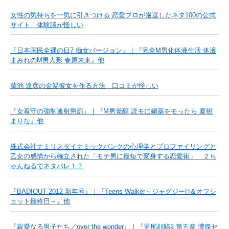
女性の気持ちを一気に引きつける 恋愛プロが厳選したネタ100の公式
サイト 体験談が怪しい
『日本国民全裸の日7 痴女バージョン』｜『完全M男化体液生活 体液
まみれのM男人形 春原未来』他
菊池 達彦の金髪彼女を作る方法 口コミが怪しい
『女看守の強制連射懲罰』｜『M男覚醒 読モに媚薬をモったら 夏樹
まりな』他
株式会社ナミリスダイナミックバンクの心理学とプロファイリングと
乙女の感情から確立された「モテ男に最短で変身する恋愛術」 ２ち
ゃんねるでネタバレ！？
『BADIOUT 2012 新年号』｜『Teens Walker～ジャグジーH＆オフシ
ョット最終日～』他
『親愛なる男子たち／over the wonder』｜『男尻顔騎2 第五章 濃厚セ