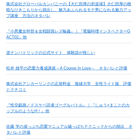
株式会社グローバルカンパニーの【大仁田厚の邪道場】大仁田厚の根
暗なひきこもりから脱出し、魅力あふられるモテ男になれる魅力アッ
プ講座 方法のネタバレ
『小悪魔女幹部＆女戦闘員レズ輪姦』｜『電脳特捜インスペクターG
ACT02』他
逆ナンパトリックの公式サイト 体験談が怪しい
松井 雄平の恋愛力養成講座～A Course In Love～ ネタバレと評価
株式会社アンカーリンクの正規料金 復縁大学 女性ライト版 評価
とクチコミ
『性交戯画／ドスケベ読者ゴーグルバトル』｜『しゅう×まことのカ
ップルのようなH！』他
佐藤 学の崖っぷち恋愛マニュアル嘘っぱちテクニックからの脱出 ネ
タバレと評価