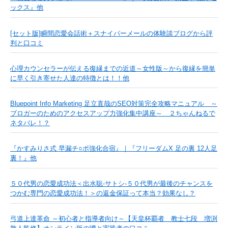
ックス』他
[セット版]瞬間恋愛会話術＋スナイパーメールの体験談ブログから評
判と口コミ
心理カウンセラーが伝える復縁までの近道～女性版～から復縁を簡単
に早く引き寄せた人達の特徴とは！！他
Bluepoint Info Marketing 足立直哉のSEO対策完全攻略マニュアル ～
ブロガーのためのアクセスアップ力強化集中講座～ ２ちゃんねるで
ネタバレ！？
『かすみりさ式 早漏チ○ポ強化合宿』｜『フリーダムX 足の裏 12人足
裏！』他
５０代男の恋愛成功法＜出水聡-サトシ-５０代男が最後のチャンスを
つかむ専門の恋愛成功法！＞の返金保証って本当？効果なし？
弓道上達革命 ～初心者と指導者向け～【天皇杯覇者 教士七段 増渕