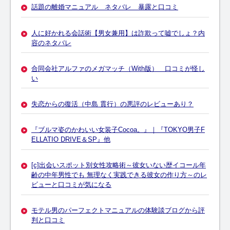
話題の離婚マニュアル ネタバレ 暴露と口コミ
人に好かれる会話術【男女兼用】は詐欺って嘘でしょ？内
容のネタバレ
合同会社アルファのメガマッチ（With版） 口コミが怪し
い
失恋からの復活（中島 貫行）の悪評のレビューあり？
『ブルマ姿のかわいい女装子Cocoa。』｜『TOKYO男子F
ELLATIO DRIVE＆SP』他
[c]出会いスポット別女性攻略術～彼女いない歴イコール年
齢の中年男性でも 無理なく実践できる彼女の作り方～のレ
ビューと口コミが気になる
モテル男のパーフェクトマニュアルの体験談ブログから評
判と口コミ