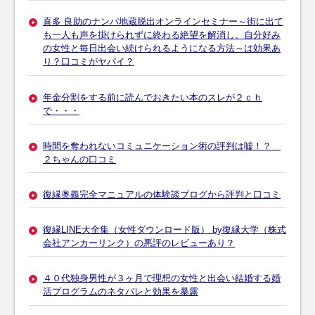
喜多 良助のナンパ地蔵脱出オンラインセミナー～街に出て
も一人も声を掛けられずに終わる絶望を解消し、自分好み
の女性と毎日出会い続けられるようになる方法～は効果あ
り？口コミがヤバイ？
年金分割をする前に読んでおきたい本のスレが２ｃｈ
で・・・
時間を奪われないコミュニケーション術の評判は嘘！？
２ちゃんの口コミ
復縁奥義完全マニュアルの体験談ブログから評判と口コミ
復縁LINE大全集（女性ダウンロード版） by復縁大学（株式
会社アンカーリンク）の悪評のレビューあり？
４０代独身男性が３ヶ月で理想の女性と出会い結婚する婚
活プログラムのネタバレと効果を暴露