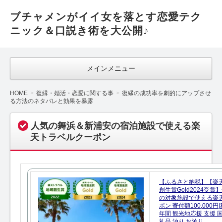
ブチャメンがイイ女を落とす恋愛テク
ニック＆口説き術を大公開♪
メインメニュー
HOME
復縁・婚活・恋愛に関する事
復縁の成功率を劇的にアップさせ
る方法のネタバレと効果を暴露
人気の舞浜＆新浦安の宿泊施設で使える楽
天トラベルクーポン
【ふるさと納税】【楽
創生賞Gold2024受
の対象施設で使える楽
ポン 寄付額100,000
年間 観光地応援 支援 
礼品 泊り お泊り