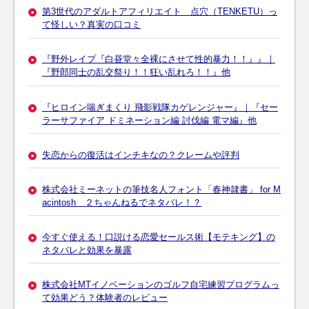
第3世代のアダルトアフィリエイト 点穴（TENKETU）っ
て怪しい？真実の口コミ
『野外レイプ『白昼堂々全裸にさせて性的暴力！！』』｜
『野郎同士の乱交祭り！！狂い乱れろ！！』他
『ヒロイン喘ぎまくり 飛影戦隊カゲレンジャー』｜『セー
ラーサファイア ドミネーション編 討伐編 電マ編』他
失恋からの復活はインチキなの？クレームや評判
株式会社ミーネットの筆技名人フォント「春神隷書」 for M
acintosh ２ちゃんねるでネタバレ！？
今すぐ使える！口説ける恋愛セールス術【モテキング】の
ネタバレと効果を暴露
株式会社MTイノベーションのゴルフ自宅練習プログラムっ
て効果どう？体験者のレビュー