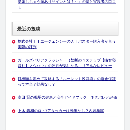
暴露しちゃう脈ありサインとは？～』の噂と実践者の口コ
ミ
最近の投稿
株式会社ＩＴエージェンシーのＡＩバスター購入者が言う
実際の評判
ガールズバリアクラッシャー（禁断の４ステップ【略奪寝
取り】ノウハウ）の評判が気になる。リアルなレビュー
目標額を定めて攻略する「ルーレット投資術」の返金保証
って本当？効果なし？
高田 賢の職場の健康と安全ガイドブック ネタバレと評価
上木 義和のロト7アタッカーは効果なし？内容暴露