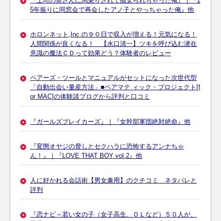
『上司の奥さんに馬乗りされて痴女られちゃった俺』｜『1
5年振りに同窓会で再会したアノ子とやっちゃった俺』他
ホロンネット,Inc.の９０日で収入が増える！元気になる！
人間関係が良くなる！ 【水口清一】ツキを呼び込む潜在
意識の魔法ＣＤって効果どう？体験者のレビュー
ペアーズ・ツールとマニュアルがセットになった次世代型
「自動出会い量産方法」■ペアマテ ィック・プロジェクト[f
or MAC]の体験談ブログから評判と口コミ
『ガールズブレイカーズ』｜『女幹部軍団絶対絶命』他
『変態オヤジの脅しとセクハラに恐怖するアンナちゃ
ん！』｜『LOVE THAT BOY vol.2』他
人に好かれる会話術【男女兼用】のクチコミ ネタバレと
評判
『恋ナビ～若い女の子（女子高生、ＯＬなど）５０人が、