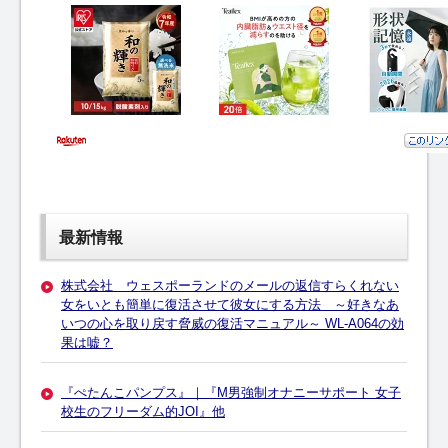
最新情報
株式会社 ウェスポーランドのメールの返信すらくれない
女をいとも簡単に復活させて彼女にする方法 ～好きなあ
いつの心を取り戻す脅威の復活マニュアル～ WL-A064の効
果は嘘？
『ぺたんこパンプス』｜『M男強制オナニーサポート 女子
校生のフリーダム的JOI』他