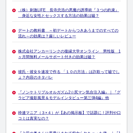
（株）刺激LIFE 長寺忠浩の悪魔の誘導術『３つの約束』
身近な女性とセックスする方法の効果は嘘？
デートの教科書 ～初デートからつきあうまでのすべての
流れ～の効果は？厳しいレビュー
株式会社アンカーリンクの復縁大学オンライン 男性版 1
ヶ月間無料メールサポート付きの効果は嘘？
彼氏・彼女を速攻で作る 「１０の方法」は詐欺って嘘でし
ょ？内容のネタバレ
『ノンケトリプルオルガズム2☆尻マン気合注入編』｜『グ
ラビア撮影風景＆モデルインタビュー第三弾4編』他
枠連マニア（３×４）が【あの掲示板】で話題に！評判や口
コミは真実なの？