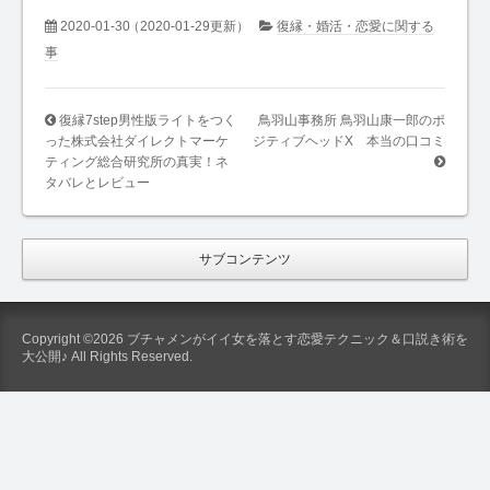
2020-01-30
（2020-01-29更新）
復縁・婚活・恋愛に関する
事
復縁7step男性版ライトをつく
鳥羽山事務所 鳥羽山康一郎のポ
った株式会社ダイレクトマーケ
ジティブヘッドX 本当の口コミ
ティング総合研究所の真実！ネ
タバレとレビュー
サブコンテンツ
Copyright ©2026 ブチャメンがイイ女を落とす恋愛テクニック＆口説き術を
大公開♪ All Rights Reserved.