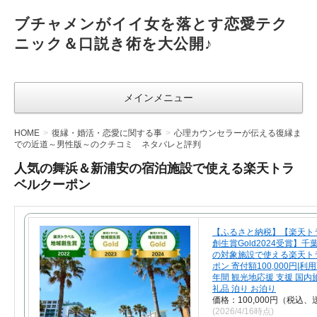
ブチャメンがイイ女を落とす恋愛テク
ニック＆口説き術を大公開♪
メインメニュー
HOME
復縁・婚活・恋愛に関する事
心理カウンセラーが伝える復縁ま
での近道～男性版～のクチコミ ネタバレと評判
人気の舞浜＆新浦安の宿泊施設で使える楽天トラ
ベルクーポン
【ふるさと納税】【楽天ト
創生賞Gold2024受賞】
の対象施設で使える楽天ト
ポン 寄付額100,000円|利
年間 観光地応援 支援 国内旅
礼品 泊り お泊り
価格：100,000円（税込、
(2026/4/16時点)