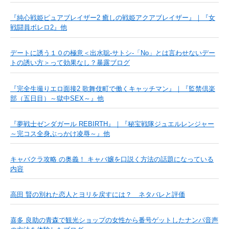
『純心戦姫ピュアブレイザー2 癒しの戦姫アクアブレイザー』｜『女
戦闘員ボレロ2』他
デートに誘う１０の極意＜出水聡-サトシ-「No」とは言わせないデー
トの誘い方＞って効果なし？暴露ブログ
『完全生撮りエロ面接2 歌舞伎町で働くキャッチマン』｜『監禁倶楽
部（五日目）～獄中SEX～』他
『夢戦士ゼンダガール REBIRTH』｜『秘宝戦隊ジュエルレンジャー
～完コス全身ぶっかけ凌辱～』他
キャバクラ攻略 の奥義！ キャバ嬢を口説く方法の話題になっている
内容
高田 賢の別れた恋人とヨリを戻すには？ ネタバレと評価
喜多 良助の青森で観光ショップの女性から番号ゲットしたナンパ音声