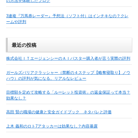
の方法を体験したブログ
3連複『万馬券レーダー』予想法（ソフト付）はインチキなの？クレ
ームや評判
最近の投稿
株式会社ＩＴエージェンシーのＡＩバスター購入者が言う実際の評判
ガールズバリアクラッシャー（禁断の４ステップ【略奪寝取り】ノウ
ハウ）の評判が気になる。リアルなレビュー
目標額を定めて攻略する「ルーレット投資術」の返金保証って本当？
効果なし？
高田 賢の職場の健康と安全ガイドブック ネタバレと評価
上木 義和のロト7アタッカーは効果なし？内容暴露