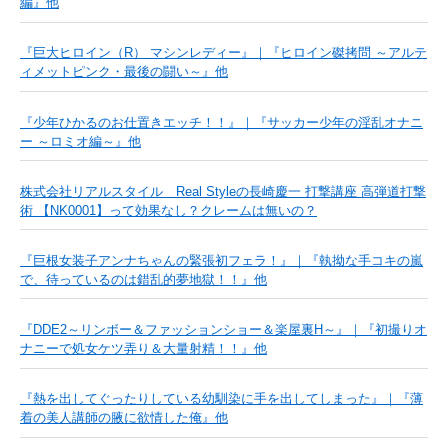
編』他
『巨大ヒロイン（R） マシンレディー』｜『ヒロイン磔拷問 ～アルテ
ィメットピンク・最後の闘い～』他
『少年ひかるのお仕置きエッチ！！』｜『サッカー少年の淫乱オナニ
ー ～ロミオ編～』他
株式会社リアルスタイル Real Styleの長崎慶一 打撃講座 高弾道打撃
術 【NK0001】って効果なし？クレームは無いの？
『巨根女装子アンナちゃんの緊張初フェラ！』｜『執拗な手コキの嵐
で、待っているのは錯乱的夢地獄！！』他
『DDE2～リンボー＆ファッションショー＆楽屋裏H～』｜『初撮りオ
ナニーで処女ケツ弄り＆大量射精！！』他
『熱を出してぐったりしている幼馴染に手を出してしまった』｜『薄
着の美人講師の腋に欲情した俺』他