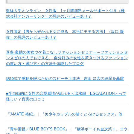
復縁大学オンライン 女性版 1ヶ月間無料メールサポート付き（株
式会社アンカーリンク）の悪評のレビューあり？
女性限定【男から好かれる女に成る 本当にモテる方法】（坂口 隆
俊）の悪評のレビューあり？
喜多 良助の美女ウケ着こなしファッションセミナー～ファッションセ
ンスゼロの人でもできる、 自分好みの女性を惹きつけるファッション
の買い方・選び方～の方法を体験したブログ
結婚式で感動を呼ぶためのスピーチ上達法 吉田 昌宏の経歴を暴露
■半自動的に女性の恋愛感情が乱れる＜出水聡 ESCALATION＞って
怪しい？真実の口コミ
『J-MATE 裕紀』｜『美少年カップルの甘くとろけるセックス』他
『青年画報／BLUE BOY’S BOOK』｜『横浜ボーイも金次第！…ユウ