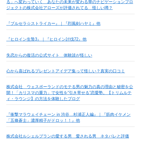
る」へ変わっていく あなたの未来が変わる華のナビゲーションプロ
ジェクトの株式会社アローズが評価されてる 怪しい噂？
『ブルセラ☆ストライカー』｜『烈風剣ハヤミ』他
『ヒロイン生贄3』｜『ヒロイン討伐72』他
失恋からの復活の公式サイト 体験談が怪しい
心から喜ばれるプレゼントアイデア集って怪しい？真実の口コミ
株式会社 ウェスポーランドのモテる男の魅力の真の理由と秘密を公
開！「カリスマの重力」で女性を“引き寄せる”恋愛塾。【トリムルテ
ィ・ラウンジ】の方法を体験したブログ
『衝撃マラウェイチェーン in 渋谷…杉浦正人編』｜『筋肉イケメン
「五條蒼士」濃厚精子がドロッ！！』他
株式会社ルシェルプランの愛する男 愛される男 ネタバレと評価