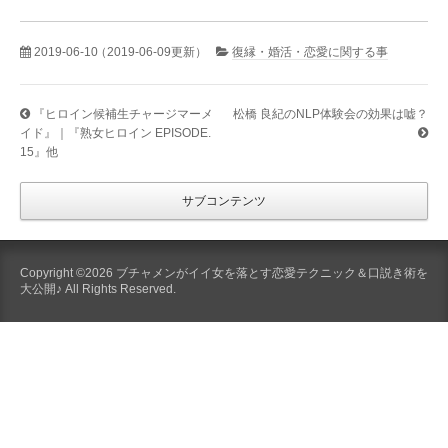
2019-06-10
（2019-06-09更新）
復縁・婚活・恋愛に関する事
『ヒロイン候補生チャージマーメ
松橋 良紀のNLP体験会の効果は嘘？
イド』｜『熟女ヒロイン EPISODE.
15』他
サブコンテンツ
Copyright ©2026 ブチャメンがイイ女を落とす恋愛テクニック＆口説き術を
大公開♪ All Rights Reserved.