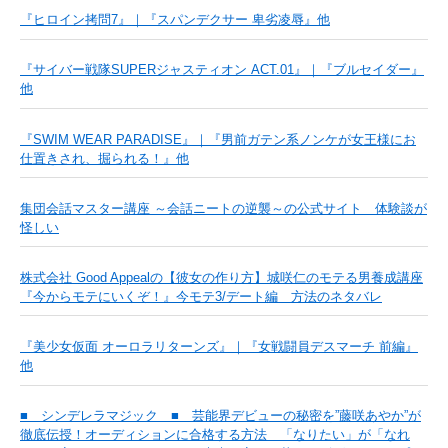
『ヒロイン拷問7』｜『スパンデクサー 卑劣凌辱』他
『サイバー戦隊SUPERジャスティオン ACT.01』｜『ブルセイダー』
他
『SWIM WEAR PARADISE』｜『男前ガテン系ノンケが女王様にお
仕置きされ、掘られる！』他
集団会話マスター講座 ～会話ニートの逆襲～の公式サイト 体験談が
怪しい
株式会社 Good Appealの【彼女の作り方】城咲仁のモテる男養成講座
『今からモテにいくぞ！』今モテ3/デート編 方法のネタバレ
『美少女仮面 オーロラリターンズ』｜『女戦闘員デスマーチ 前編』
他
■ シンデレラマジック ■ 芸能界デビューの秘密を”藤咲あやか”が
徹底伝授！オーディションに合格する方法 「なりたい」が「なれ