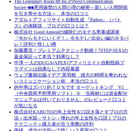
The Legendary Roots 88 Inc.のNext Communication
Secret~■■悪用厳禁の人間心理の秘密～新しい人間関係
を引き寄せる方法～ 本当の口コミ
アダルトアフィリサイト自動生成 『Pathos』（パト
ス）の体験談 ブログの口コミは？
株式会社 Good Appealの城咲仁のモテる男養成講座
『今からモテにいくぞ！』今モテ1／出会い編のネタバ
レ！評判と怪しい噂
加藤鷹流！プレミアムテクニック動画！7STEP SEX!の
返金保証って本当？効果なし？
中澤 一人のDUGA(APEX)アフィリエイト自動投稿プ
ラグインは効果なし？内容暴露
ウェブ書籍出版イデア 黒羽根 雄大の時間を奪われな
いコミュニケーション術 本当の口コミ
的中率はズバリ約７０％です ターゲットキング V1
（中央競馬予想専用ソフト） ※ 当商材には資金配分
マニュアルは付いておりません。のレビューと口コミ
が気になる
株式会社KABUTOの年上女性を口説き落とすプロの方
法＜出水聡－サトシ－憧れの年上女性を口説くプロの
テクニック＞購入者が言う実際の評判
復縁 成功の法則って怪しい？真実の口コミ