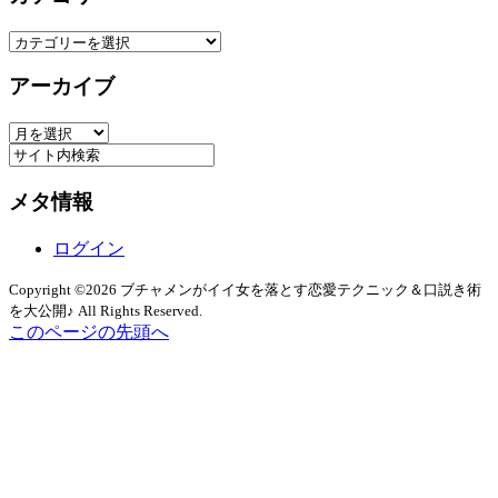
カ
テ
アーカイブ
ゴ
リ
ア
ー
ー
カ
メタ情報
イ
ブ
ログイン
Copyright ©2026 ブチャメンがイイ女を落とす恋愛テクニック＆口説き術
を大公開♪ All Rights Reserved.
このページの先頭へ