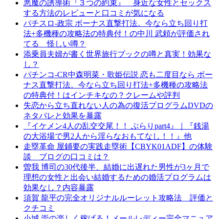
悪魔の誘導術『３つの約束』 身近な女性とセックス
する方法のレビューと口コミが気になる
パチスロ-政宗 ボーナス直撃打法。今なら立ち回り打
法+多機種の攻略法の特典付！の中川 武頼が評価され
てる 怪しい噂？
添乗員夫婦が書く世界旅行ブックの噂と真実！効果な
し？
パチンコ-CR中森明菜・歌姫伝説 恋も二度目なら ボー
ナス直撃打法。今なら立ち回り打法+多機種の攻略法
の特典付！はインチキなの？クレームや評判
失恋から立ち直れない人の為の復活プログラムDVDの
ネタバレと効果を暴露
『イケメン4人の乱交交尾！！ ぶらりpart4』｜『銭湯
の大浴場で男2人から淫らなおもてなし！！』他
走塁革命 屋鋪要の実践走塁術【CBYK01ADF】の体験
談 ブログの口コミは？
曽我 博司の30代後半、結婚に出遅れた男性が3ヶ月で
理想の女性と出会い結婚するための婚活プログラムは
効果なし？内容暴露
須賀 龍平の完全オリジナルルーレット攻略法 評価と
クチコミ
小城 崇の楽しく稼げる！メールレディー完全マニュア