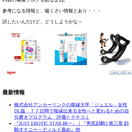
参考になる情報と、嘘くさい情報とあり・・・
試したいんだけど、どうしようかな～
最新情報
株式会社アンカーリンクの復縁大学「ジュエル」女性
DL版 ７７日間で復縁出来る女性へと変わるための自
分磨きプログラム 評価とクチコミ
『JUST EROTIC STAR 純一』｜『男尻顔騎3 第三章 顔
騎オナニー～ディルド責め』他