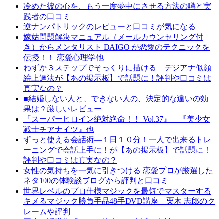
冷めた彼の心を、もう一度夢中にさせる方法の噂と実
践者の口コミ
逆ナンパトリックのレビューと口コミが気になる
嫁姑問題解決マニュアル（メールカウンセリング付
き）からメンタリスト DAIGO が恋愛のテクニックを
伝授！！ 恋愛心理学他
わずか３ステップでそっくりに描ける デジアナ似顔
絵上達法が【あの掲示板】で話題に！評判や口コミは
真実なの？
■結婚しない人と、できない人の、決定的な違いの効
果は？厳しいレビュー
『スーパーヒロイン絶対絶命！！ Vol.37』｜『美少女
戦士チアナイツ』他
ずっと使える会話術―１日１０分！一人で出来るトレ
ーニングで会話上手に！が【あの掲示板】で話題に！
評判や口コミは真実なの？
女性の気持ちを一気に引きつける 恋愛プロが厳選した
ネタ100の体験談ブログから評判と口コミ
世界レベルのプロ仕様マジックを最短でマスターする
キメるマジック勝負手品48手DVD講座 栗木 志郎のク
レームや評判