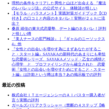
理想の条件をクリアした男性と山ほど出会える 『魔法
のレバレッジ法』の公式サイト 体験談が怪しい
【モラル・ハラスメント】実践対策ガイドブック【CD
付き】の口コミと内容のネタバレ！実態が２ｃｈに流
出？
桑原 靖佳の東大式恋愛塾 デート編のネタバレ！評判
と怪しい噂
『美人ナースの肛門検診』｜『ギャルのニーソックス
4』他
『女性との出会いを増やす為にまずあなたがするこ
と・スタート編』SAYAKAの新時代のあまりにも卑怯
な恋愛術シリーズ、SAYAKAメソッド・乙女の感情と
心理学 と プロファイリングから確立された 恋愛
術『女性との出会いを増やすためにすること・スター
ト編』は詐欺という噂は本当？あの掲示板での評判
最近の投稿
株式会社ＩＴエージェンシーのＡＩバスター購入者が
言う実際の評判
ガールズバリアクラッシャー（禁断の４ステップ【略