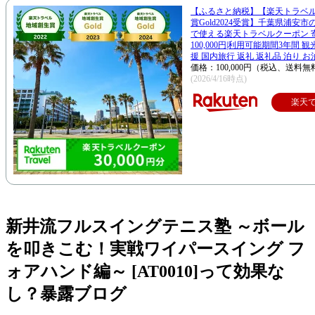
【ふるさと納税】【楽天トラベ
賞Gold2024受賞】千葉県浦安
で使える楽天トラベルクーポン 
100,000円|利用可能期間3年間 
援 国内旅行 返礼 返礼品 泊り お
価格：100,000円（税込、送料無
(2026/4/16時点)
楽天
新井流フルスイングテニス塾 ～ボール
を叩きこむ！実戦ワイパースイング フ
ォアハンド編～ [AT0010]って効果な
し？暴露ブログ