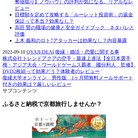
奪寝取り】ノウハウ）の評判が気になる。リアルなレ
ビュー
目標額を定めて攻略する「ルーレット投資術」の返金
保証って本当？効果なし？
高田 賢の職場の健康と安全ガイドブック ネタバレと
評価
上木 義和のロト7アタッカーは効果なし？内容暴露
2022-09-10
OYAJI-DEAI
復縁・婚活・恋愛に関する事
株式会社トレンドアクアの空手・最速上達法【全日本選手
権・アジア大会・ワールドゲームス覇者 國分利人 監修】
DVD2枚組って効果どう？体験者のレビュー
復縁大学オンライン 男性版 1ヶ月間無料メールサポート
付きの効果は？厳しいレビュー
サブコンテンツ
ふるさと納税で京都旅行しませんか？