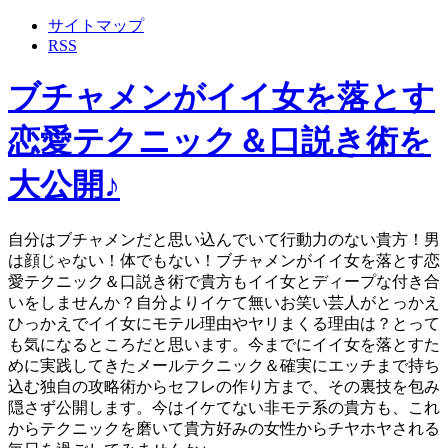
サイトマップ
RSS
ブチャメンがイイ女を落とす
恋愛テクニック＆口説き術を
大公開♪
自分はブチャメンだと思い込んでいて行動力のない貴方！男
は顔じゃない！体でもない！ブチャメンがイイ女を落とす恋
愛テクニック＆口説き術で貴方もイイ女とディープな付き合
いをしませんか？自分よりイケて無いお笑い芸人がとっかえ
ひっかえでイイ女にモテル理由やヤリまくる理由は？とって
も気になるところだと思います。今までにイイ女を落とすた
めに実践してきたメールテクニック＆確実にエッチまで持ち
込む独自の攻略術からセフレの作り方まで、その裏技を包み
隠さず公開します。今はイケてない非モテ系の貴方も、これ
からテクニックを磨いて貴方好みの女性からチヤホヤされる