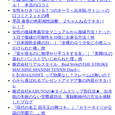
ル！ 本当の口コミ
女性をひきつける７つのオーラ＜出水聡-サトシ-＞の
口コミと２ｃｈの噂
早田 泰章の色彩相性診断 ２ちゃんねるでネタバ
レ！？
女性の復縁奥義完全マニュアルから復縁方法！たった
１日で復縁の可能性を10倍に出来る方法！他
『日本国民全裸の日』｜『全裸のロリ少女に小便ぶっ
かけられた俺』他
『皆が居るのに無理やり手コキする女』｜『美脚OLの
蒸れたパンストでいじめられた僕』他
株式会社リアルスタイル Real StyleのTHE STROKE
MACHINE SPANISH TENNIS Disc6～
9【CRJAS2SDF】って効果なし？クレームは無いの？
心から喜ばれるプレゼントアイデア集の内容がネタバ
レ
株式会社KABUTOの★タイムスリップ告白法★ 出水
聡の失敗のない交際成功法 実録動画付の方法を体験
したブログ
『現代の名工 四天王の脚コキ』｜『カラータイツが公
認の学園で。』他