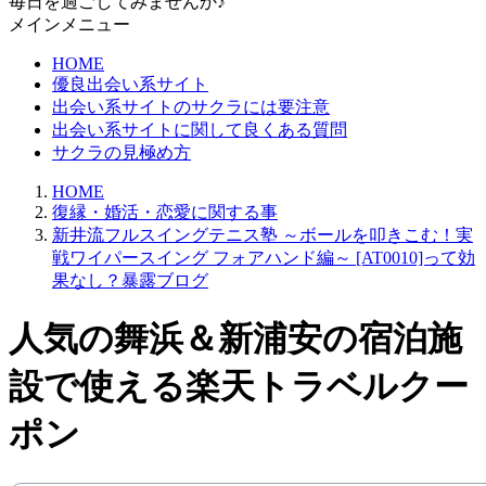
毎日を過ごしてみませんか♪
メインメニュー
HOME
優良出会い系サイト
出会い系サイトのサクラには要注意
出会い系サイトに関して良くある質問
サクラの見極め方
HOME
復縁・婚活・恋愛に関する事
新井流フルスイングテニス塾 ～ボールを叩きこむ！実
戦ワイパースイング フォアハンド編～ [AT0010]って効
果なし？暴露ブログ
人気の舞浜＆新浦安の宿泊施
設で使える楽天トラベルクー
ポン