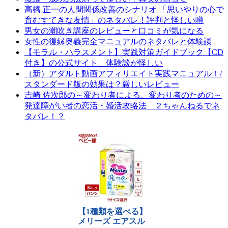
高橋 正一の人間関係改善のシナリオ 「思いやりの心で
育むすてきな友情」のネタバレ！評判と怪しい噂
男女の潮吹き講座のレビューと口コミが気になる
女性の復縁奥義完全マニュアルのネタバレと体験談
【モラル・ハラスメント】実践対策ガイドブック【CD
付き】の公式サイト 体験談が怪しい
（新）アダルト動画アフィリエイト実践マニュアル！/
スタンダード版の効果は？厳しいレビュー
吉崎 佐次郎の～変わり者による、変わり者のための～
発達障がい者の恋活・婚活攻略法 ２ちゃんねるでネ
タバレ！？