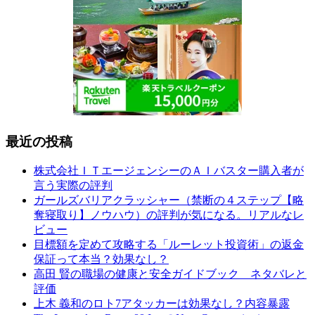
最近の投稿
株式会社ＩＴエージェンシーのＡＩバスター購入者が
言う実際の評判
ガールズバリアクラッシャー（禁断の４ステップ【略
奪寝取り】ノウハウ）の評判が気になる。リアルなレ
ビュー
目標額を定めて攻略する「ルーレット投資術」の返金
保証って本当？効果なし？
高田 賢の職場の健康と安全ガイドブック ネタバレと
評価
上木 義和のロト7アタッカーは効果なし？内容暴露