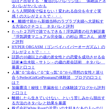
山ほど出会える 『魔法のレバレッジ法』 体験談とネ
タバレがヤバいかも
もう人間関係で悩まない！変われる自分を今すぐ実
感！のスレが２ｃｈで・・・
■ 離婚寸前から新婚当時のラブラブ夫婦へ大逆転す
る方法のクチコミ ネタバレと評判
たった２万円で誰でもできる！浮気調査の仕方解説書
『浮気調査マニュアル完全版』の杉山 潤二さん 経歴
と評判
HYPER ORGASM（ゴンベイハイパーオーガズム）の
スレが２ｃｈで・・・
話題の10歳以上の歳の差女性との恋愛を成功させる会
話術★出水聡－サトシ－の歳の差会話術 ネタバレ
暴露と口コミ
人脈”０”出会い”０”女っ気”０”から理想の女性と巡り
合うPerfectGirlGetProgramの体験談 ブログの口コミ
は？
加藤鷹流！秘技！早漏改伝！の体験談ブログから評判
と口コミ
離婚したら生きていけない、という苦しみから脱出す
る方法のネタバレと効果を暴露
株式会社White Rootの片思いの大好きなあの人へのリ