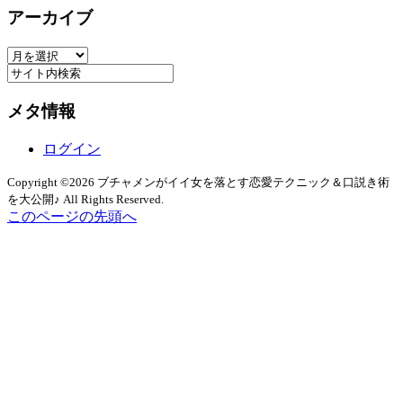
アーカイブ
ゴ
リ
ア
ー
ー
カ
メタ情報
イ
ブ
ログイン
Copyright ©2026 ブチャメンがイイ女を落とす恋愛テクニック＆口説き術
を大公開♪ All Rights Reserved.
このページの先頭へ