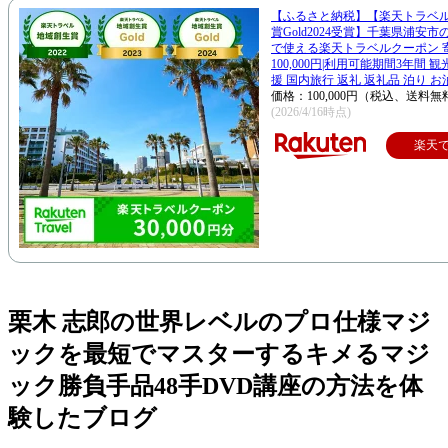
【ふるさと納税】【楽天トラベ
賞Gold2024受賞】千葉県浦安
で使える楽天トラベルクーポン 
100,000円|利用可能期間3年間 
援 国内旅行 返礼 返礼品 泊り お
価格：100,000円（税込、送料無
(2026/4/16時点)
楽天
栗木 志郎の世界レベルのプロ仕様マジ
ックを最短でマスターするキメるマジ
ック勝負手品48手DVD講座の方法を体
験したブログ