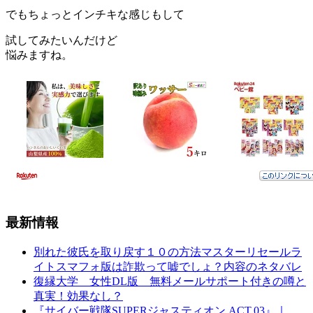
でもちょっとインチキな感じもして
試してみたいんだけど
悩みますね。
最新情報
別れた彼氏を取り戻す１０の方法マスターリセールラ
イトスマフォ版は詐欺って嘘でしょ？内容のネタバレ
復縁大学 女性DL版 無料メールサポート付きの噂と
真実！効果なし？
『サイバー戦隊SUPERジャスティオン ACT.03』｜