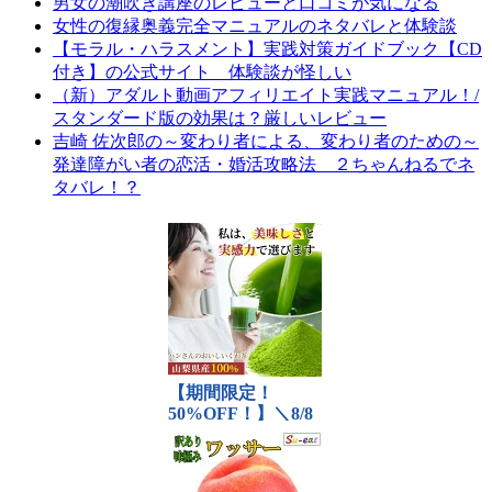
男女の潮吹き講座のレビューと口コミが気になる
女性の復縁奥義完全マニュアルのネタバレと体験談
【モラル・ハラスメント】実践対策ガイドブック【CD
付き】の公式サイト 体験談が怪しい
（新）アダルト動画アフィリエイト実践マニュアル！/
スタンダード版の効果は？厳しいレビュー
吉崎 佐次郎の～変わり者による、変わり者のための～
発達障がい者の恋活・婚活攻略法 ２ちゃんねるでネ
タバレ！？