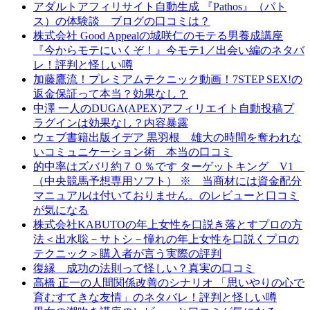
アダルトアフィリサイト自動生成 『Pathos』（パト
ス）の体験談 ブログの口コミは？
株式会社 Good Appealの城咲仁のモテる男養成講座
『今からモテにいくぞ！』今モテ1／出会い編のネタバ
レ！評判と怪しい噂
加藤鷹流！プレミアムテクニック動画！7STEP SEX!の
返金保証って本当？効果なし？
中澤 一人のDUGA(APEX)アフィリエイト自動投稿プ
ラグインは効果なし？内容暴露
ウェブ書籍出版イデア 黒羽根 雄大の時間を奪われな
いコミュニケーション術 本当の口コミ
的中率はズバリ約７０％です ターゲットキング V1
（中央競馬予想専用ソフト） ※ 当商材には資金配分
マニュアルは付いておりません。のレビューと口コミ
が気になる
株式会社KABUTOの年上女性を口説き落とすプロの方
法＜出水聡－サトシ－憧れの年上女性を口説くプロの
テクニック＞購入者が言う実際の評判
復縁 成功の法則って怪しい？真実の口コミ
高橋 正一の人間関係改善のシナリオ 「思いやりの心で
育むすてきな友情」のネタバレ！評判と怪しい噂