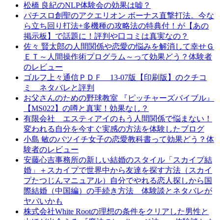
松橋 良紀のNLP体験会の効果は嘘？
パチスロ創聖のアクエリオン ボーナス直撃打法。今な
ら立ち回り打法+多機種の攻略法の特典付！が【あの
掲示板】で話題に！評判や口コミは真実なの？
佐々 賢太郎の人間関係や恋愛の悩みを解消して幸せＧ
ＥＴ～人間操作術プログラム～って効果どう？体験者
のレビュー
ゴルフ上々通信ＰＤＦ 13-07版【印刷版】のクチコ
ミ ネタバレと評判
お父さんのための野球教室 『ピッチャーズバイブル』
【MS022】の噂と真実！効果なし？
有限会社 エスティアイのもう人間関係で悩まない！
変われる自分を今すぐ実感の方法を体験したブログ
小島 敏のバツイチ女子の恋愛教科書って効果どう？体
験者のレビュー
安藤心吉事務所の新しい結婚のスタイル「スカイプ結
婚」＋スカイプで世界中から友達を探す方法（スカイ
プたつじんマニュアル）自分でやれる恋人探しから国
際結婚（中国編）の手続き方法 体験談とネタバレが
ヤバいかも
株式会社White Rootの理想の条件をクリアした男性と