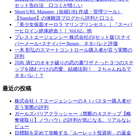
セット告白法 口コミが怪しい
Short URL Manager（短縮URL作成・管理ツール）
【Standard】の体験談ブログから評判と口コミ
『美少女仮面オーロラ マリンプリンセス』｜『スーパ
ーヒロイン絶体絶命！！ Vol.62』他
プレストエージェンシー 株式会社の[セット版]スナイ
パーメール+スナイパー3hours ネタバレと評価
一木 彰弘のスマートコントロール購入者が言う実際の
評判
川向 清仁のオキテ破りの恋の裏ワザ たった３つのステ
ップを踏むだけの恋愛、結婚法則！ ２ちゃんねるで
ネタバレ！？
最近の投稿
株式会社ＩＴエージェンシーのＡＩバスター購入者が
言う実際の評判
ガールズバリアクラッシャー（禁断の４ステップ【略
奪寝取り】ノウハウ）の評判が気になる。リアルなレ
ビュー
目標額を定めて攻略する「ルーレット投資術」の返金