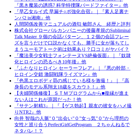
『黒き魔装の誘惑7 科学特捜隊バードファイター』他
『早乙女ルイ式 早漏チ○ポ強化合宿』｜『素人足裏ナ
ンパ2 in湘南』他
人間関係改善マニュアルの酒匂 敏郎さん 経歴と評判
株式会社グローバルカンパニーの後藤孝規のSubliminal
Talk Master ９個の会話パターン、１２個の会話フレー
ズを言うだけで口説かなくても、勝手に女が落ちてし
まうユーモアトーク術は効果あり？口コミがヤバイ？
『魔法美少女戦士フォンテーヌVS絶倫仮面』｜『奴隷
化ヒロインの恐るべき10年後』他
『ふたなりヒロイン セーラーフレア』｜『悪の幹部・
ヒロイン交錯 激闘戦隊ライズマン』他
『色黒エロボディ昴の感じている様を激撮！』｜『高
身長のモデル系翔太18歳をスカウト！』他
【夫婦関係修復】 ＳＴＭプログラムから■復縁が進ま
ない人はこれが原因だった！他
『サテン射精3』｜『【ゲス勃起】親友の彼女をハメ撮
りNTR2』他
向井 智哉の人脈”０”出会い”０”女っ気”０”から理想の
女性と巡り合うPerfectGirlGetProgram ２ちゃんねるで
ネタバレ！？