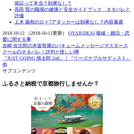
保証って本当？効果なし？
高田 賢の職場の健康と安全ガイドブック ネタバレと
評価
上木 義和のロト7アタッカーは効果なし？内容暴露
2018-10-12
（2018-10-11更新）
OYAJI-DEAI
復縁・婚活・恋
愛に関する事
吉崎 佐次郎の木坂智康のバキュームメッセージマスタース
クールのネタバレ！評判と怪しい噂
『JUST GOING 慎太郎 2nd』｜『リーズナブルサディスト』
他
サブコンテンツ
ふるさと納税で京都旅行しませんか？