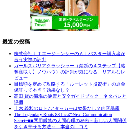
最近の投稿
株式会社ＩＴエージェンシーのＡＩバスター購入者が
言う実際の評判
ガールズバリアクラッシャー（禁断の４ステップ【略
奪寝取り】ノウハウ）の評判が気になる。リアルなレ
ビュー
目標額を定めて攻略する「ルーレット投資術」の返金
保証って本当？効果なし？
高田 賢の職場の健康と安全ガイドブック ネタバレと
評価
上木 義和のロト7アタッカーは効果なし？内容暴露
The Legendary Roots 88 Inc.のNext Communication
Secret~■■悪用厳禁の人間心理の秘密～新しい人間関係
を引き寄せる方法～ 本当の口コミ