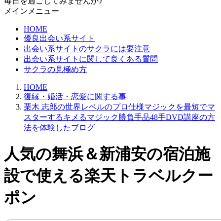
毎日を過ごしてみませんか♪
メインメニュー
HOME
優良出会い系サイト
出会い系サイトのサクラには要注意
出会い系サイトに関して良くある質問
サクラの見極め方
HOME
復縁・婚活・恋愛に関する事
栗木 志郎の世界レベルのプロ仕様マジックを最短でマ
スターするキメるマジック勝負手品48手DVD講座の方
法を体験したブログ
人気の舞浜＆新浦安の宿泊施
設で使える楽天トラベルクー
ポン