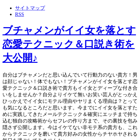
サイトマップ
RSS
ブチャメンがイイ女を落とす
恋愛テクニック＆口説き術を
大公開♪
自分はブチャメンだと思い込んでいて行動力のない貴方！男
は顔じゃない！体でもない！ブチャメンがイイ女を落とす恋
愛テクニック＆口説き術で貴方もイイ女とディープな付き合
いをしませんか？自分よりイケて無いお笑い芸人がとっかえ
ひっかえでイイ女にモテル理由やヤリまくる理由は？とって
も気になるところだと思います。今までにイイ女を落とすた
めに実践してきたメールテクニック＆確実にエッチまで持ち
込む独自の攻略術からセフレの作り方まで、その裏技を包み
隠さず公開します。今はイケてない非モテ系の貴方も、これ
からテクニックを磨いて貴方好みの女性からチヤホヤされる