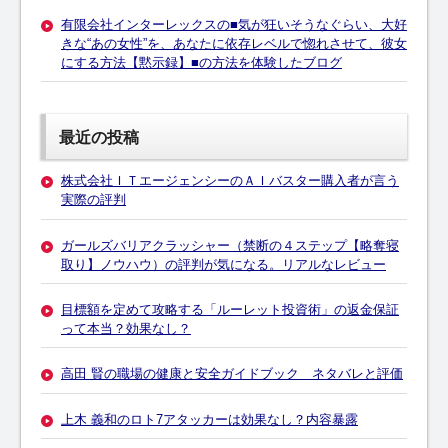
有限会社インターレックスの■気が狂いそうなぐらい、大好
きな“あの女性”を、あなたに依存レベルで惚れさせて、彼女
にする方法【黙示録】■の方法を体験したブログ
最近の投稿
株式会社ＩＴエージェンシーのＡＩバスター購入者が言う
実際の評判
ガールズバリアクラッシャー（禁断の４ステップ【略奪寝
取り】ノウハウ）の評判が気になる。リアルなレビュー
目標額を定めて攻略する「ルーレット投資術」の返金保証
って本当？効果なし？
高田 賢の職場の健康と安全ガイドブック ネタバレと評価
上木 義和のロト7アタッカーは効果なし？内容暴露