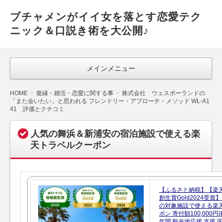
ブチャメンがイイ女を落とす恋愛テク
ニック＆口説き術を大公開♪
メインメニュー
HOME
復縁・婚活・恋愛に関する事
株式会社 ウェスポーランドの
「また会いたい」と思われる フレンドリー・アプローチ・メソッド WL-A1
41 評価とクチコミ
人気の舞浜＆新浦安の宿泊施設で使える楽
天トラベルクーポン
【ふるさと納税】【楽
創生賞Gold2024受
の対象施設で使える楽
ポン 寄付額100,000
年間 観光地応援 支援 