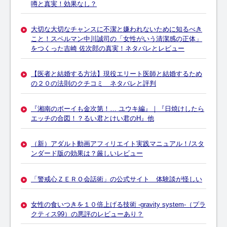
噂と真実！効果なし？
大切な大切なチャンスに不潔と嫌われないために知るべき
こと！スペルマン中川誠司の「女性がいう清潔感の正体」
をつくった吉崎 佐次郎の真実！ネタバレとレビュー
【医者と結婚する方法】現役エリート医師と結婚するため
の２０の法則のクチコミ ネタバレと評判
『湘南のボーイも金次第！… ユウキ編』｜『日焼けしたら
エッチの合図！？るい君とけい君のH』他
（新）アダルト動画アフィリエイト実践マニュアル！/スタ
ンダード版の効果は？厳しいレビュー
「警戒心ＺＥＲＯ会話術」の公式サイト 体験談が怪しい
女性の食いつきを１０倍上げる技術 -gravity system-（プラ
クティス99）の悪評のレビューあり？