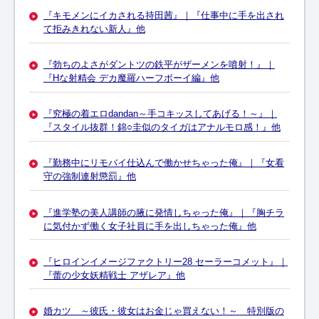
『キモメンにイカされる持田茜』｜『仕事中に手を出され
て拒みきれない新人』他
『勃ちのよさがダントツの鉄平がザーメンを噴射！』｜
『Hな射精会 デカ魔羅ハーフボーイ編』他
『究極の着エロdandan～手コキッスしてあげる！～』｜
『スタイル抜群！錦○圭似のタイガはアナルモロ感！』他
『勤務中にリモバイ仕込んで働かせちゃった俺』｜『女看
守の強制連射懲罰』他
『進学塾の美人講師の腋に発情しちゃった俺』｜『胸チラ
に気付かず働く女子社員に手を出しちゃった俺』他
『ヒロインイメージファクトリー28 セーラーコメット』｜
『蕾の少女妖精戦士 アザレア』他
婚カツ ～彼氏・彼女はお金じゃ買えない！～ 特別版の