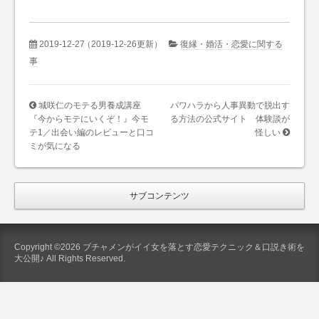
2019-12-27
（2019-12-26更新）
復縁・婚活・恋愛に関する
事
城咲仁のモテる男養成講座
パワハラから人事異動で脱出す
『今からモテにいくぞ！』今モ
る方法の公式サイト 体験談が
テ1／出会い編のレビューと口コ
怪しい
ミが気になる
サブコンテンツ
Copyright ©2026 ブチャメンがイイ女を落とす恋愛テクニック＆口説き術を
大公開♪ All Rights Reserved.