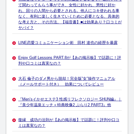
て関わってもらう事ができ、女性に好かれ、男性に好か
れ、回りの人間から必要とされる。他人にコキ使われる事
なく、有利に楽しく生きていくために必要となる、具体的
な考え方と、その方法。【福音書】■は効果あり？口コミが
ヤバイ？
LINE恋愛コミュニケーション術 田村 達也の経歴を暴露
Enjoy Golf Lessons PART.8が【あの掲示板】で話題に！評
判や口コミは真実なの？
大石 倫子のダメ男から脱却！完全版”女”操作マニュアル
（メールサポート付き） 効果についてレビュー
『Men’sイかせエステ3 性感リフレクソロジー SHUN編』｜
『美少年温泉エッチ＋特典映像2 ぶらり2 PART3』他
復縁 成功の法則が【あの掲示板】で話題に！評判や口コ
ミは真実なの？