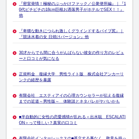
『密室発情！極秘のぶっかけファック／公衆便所編』｜『1
0代ピチピチの18cm巨根お洒落男子がホテルでSEX！！』
他
『卑猥な動きにつられ激しくグラインドするバイブ尻』｜
『競泳水着の女 日焼けバージョン』他
30才からでも間に合うがんばらない彼女の作り方のレビュ
ーと口コミが気になる
正規料金 復縁大学 男性ライト版 株式会社アンカーリ
ンクの経歴を暴露
有限会社 エスティアイの心理カウンセラーが伝える復縁
までの近道～男性版～ 体験談とネタバレがヤバいかも
■半自動的に女性の恋愛感情が乱れる＜出水聡 ESCALATI
ON＞って怪しい？真実の口コミ
有限会社インターレックスの■孤立する事なく、敬意を持っ