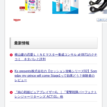
最新情報
横山建の恋愛ＬＩＮＥマスター養成コンサル af-0671のクチ
コミ ネタバレと評判
Ks presents株式会社の【セッション攻略シリーズ02】Som
eday my prince will come Stage1って効果どう？体験者の
レビュー
『純心戦姫ピュアブレイザー4』｜『電撃戦隊パーフェクト
レンジャーリターンズ ACT.01』他