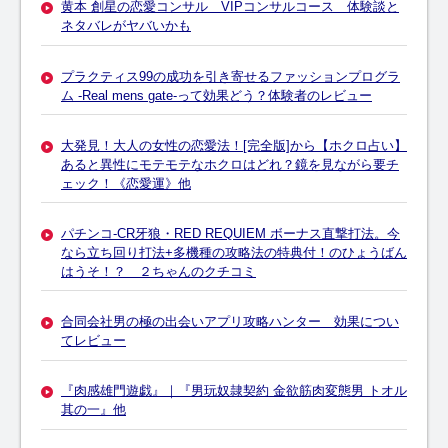
黄本 創星の恋愛コンサル VIPコンサルコース 体験談と
ネタバレがヤバいかも
プラクティス99の成功を引き寄せるファッションプログラ
ム -Real mens gate-って効果どう？体験者のレビュー
大発見！大人の女性の恋愛法！[完全版]から【ホクロ占い】
あると異性にモテモテなホクロはどれ？鏡を見ながら要チ
ェック！《恋愛運》他
パチンコ-CR牙狼・RED REQUIEM ボーナス直撃打法。今
なら立ち回り打法+多機種の攻略法の特典付！のひょうばん
はうそ！？ ２ちゃんのクチコミ
合同会社男の極の出会いアプリ攻略ハンター 効果につい
てレビュー
『肉感雄門遊戯』｜『男玩奴隷契約 金欲筋肉変態男 トオル
其の一』他