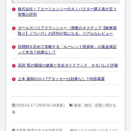
株式会社ＩＴエージェンシーのＡＩバスター購入者が言う
実際の評判
ガールズバリアクラッシャー（禁断の４ステップ【略奪寝
取り】ノウハウ）の評判が気になる。リアルなレビュー
目標額を定めて攻略する「ルーレット投資術」の返金保証
って本当？効果なし？
高田 賢の職場の健康と安全ガイドブック ネタバレと評価
上木 義和のロト7アタッカーは効果なし？内容暴露
2020-01-17
（2020-01-16更新）
復縁・婚活・恋愛に関する
事
大和田 俊彦のモテキ女性天国
秘法☆イジメがなくなるように