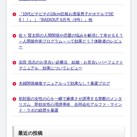
『10代ピチピチの18cm巨根お洒落男子がホテルでSE
X！！』｜『BADIOUT 6月号（9号）』他
佐々 賢太郎の人間関係や恋愛の悩みを解消して幸せＧＥＴ
～人間操作術プログラム～って効果どう？体験者のレビュ
ー
浜田 浩志のお見合い必勝法 結婚・お見合いパーフェクト
マニュアル 効果についてレビュー
夫婦関係修復マニュアルって効果なし？暴露ブログ
初対面の女性の心を一瞬で麻痺させ誘導する禁断のメンタ
リズム 即効女性心理誘導術 合同会社アルファ・マイン
ド・ラボの経歴を暴露
最近の投稿