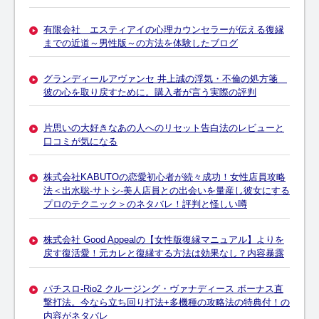
有限会社 エスティアイの心理カウンセラーが伝える復縁
までの近道～男性版～の方法を体験したブログ
グランディールアヴァンセ 井上誠の浮気・不倫の処方箋
彼の心を取り戻すために。購入者が言う実際の評判
片思いの大好きなあの人へのリセット告白法のレビューと
口コミが気になる
株式会社KABUTOの恋愛初心者が続々成功！女性店員攻略
法＜出水聡-サトシ-美人店員との出会いを量産し彼女にする
プロのテクニック＞のネタバレ！評判と怪しい噂
株式会社 Good Appealの【女性版復縁マニュアル】よりを
戻す復活愛！元カレと復縁する方法は効果なし？内容暴露
パチスロ-Rio2 クルージング・ヴァナディース ボーナス直
撃打法。今なら立ち回り打法+多機種の攻略法の特典付！の
内容がネタバレ