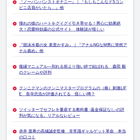
『ノーパンパンストオナニー』｜『もしもこんなドSコン
ビニ店員がいたら…』他
憧れの彼のハートをグイグイ引き寄せる！男心に効果絶
大！恋愛特効薬の公式サイト 体験談が怪しい
『競泳水着の女 美里かすみ』｜『アナルNGなM男に突然ア
ナル責め』他
復縁マニュアル―別れる前より強い絆で結ばれる 森田 毅
のクレームや評判
クンニクマンのクンニマスタープログラムの（株）刺激LIF
E 長寺忠浩が評価されてる 怪しい噂？
ツイッターでセフレを量産する教科書 -返金保証なし-の評
判が気になる。リアルなレビュー
赤井 亜希の高城誠史監修 非常識ギャルゲット革命 本当
の口コミ