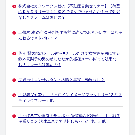
株式会社カクワークス社の【不動産営業セミナー】【待望
のＤＶＤリリース！】接客で悩んでいませんか？って効果
なし？クレームは無いの？
五傳木 雅’の年金分割をする前に読んでおきたい本 ２ちゃ
んねるでネタバレ！？
佐々 賢太郎のメール術～■メールだけで女性達を虜にする
鈴木真梨子の男の超したたか的極秘メール術って効果な
し？クレームは無いの？
夫婦再生コンサルタントの噂と真実！効果なし？
『忍者 Vol.33』｜『ヒロインイメージファクトリー12 ミス
ティックブルー』他
『～ほろ苦い青春の思い出～ 保健室のドS先生』｜『非ヌ
キ系サロン 洗体エステで勃起しちゃった僕。』他