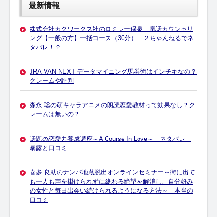
最新情報
株式会社カクワークス社のロミレー保泉 電話カウンセリ
ング【一般の方】一括コース（30分） ２ちゃんねるでネ
タバレ！？
JRA-VAN NEXT データマイニング馬券術はインチキなの？
クレームや評判
森永 聡の萌キャラアニメの朗読恋愛教材って効果なし？ク
レームは無いの？
話題の恋愛力養成講座～A Course In Love～ ネタバレ
暴露と口コミ
喜多 良助のナンパ地蔵脱出オンラインセミナー～街に出て
も一人も声を掛けられずに終わる絶望を解消し、自分好み
の女性と毎日出会い続けられるようになる方法～ 本当の
口コミ