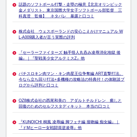
話題のソフトボール打撃・走塁の極意【北京オリンピック
金メダリスト、東京国際大学女子ソフトボール部監督 三
科真澄 監修】 ネタバレ 暴露と口コミ
株式会社 ウェスポーランドの安心こえかけマニュアル W
L-A009購入者が言う実際の評判
『セーラーファイターズ 触手怪人丸呑み凌辱消化地獄 後
編』｜『聖戦美少女アルテミスZ』他
パチスロキン肉マン・キン肉星王位争奪編 ART直撃打法。
今なら立ち回り打法+多機種の攻略法の特典付！の体験談ブ
ログから評判と口コミ
OZ8株式会社の西尾和美の アダルトチルドレン 癒しと
回復のためのセルフスタディキット 本当の口コミ
『KUNOICHI 桐風 凌辱編 脚フェチ編 接吻編 痴女編』｜
『ドMヒーロー女戦闘員逆凌辱』他