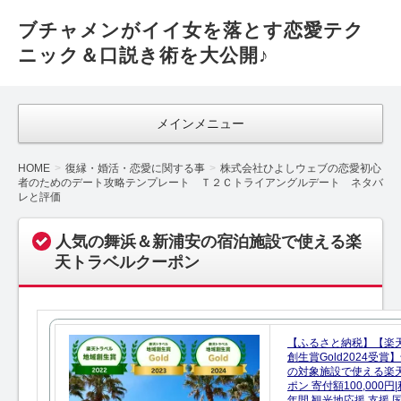
ブチャメンがイイ女を落とす恋愛テク
ニック＆口説き術を大公開♪
メインメニュー
HOME
復縁・婚活・恋愛に関する事
株式会社ひよしウェブの恋愛初心
者のためのデート攻略テンプレート Ｔ２Ｃトライアングルデート ネタバ
レと評価
人気の舞浜＆新浦安の宿泊施設で使える楽
天トラベルクーポン
【ふるさと納税】【楽
創生賞Gold2024受
の対象施設で使える楽
ポン 寄付額100,000
年間 観光地応援 支援 