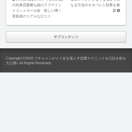
の到来恋愛勝ち組のラブマイン
なる方法のネタバレと効果を暴
ドコントロール術 怪しい噂！
露
実践者のリアルな口コミ
サブコンテンツ
Copyright ©2026 ブチャメンがイイ女を落とす恋愛テクニック＆口説き術を
大公開♪ All Rights Reserved.