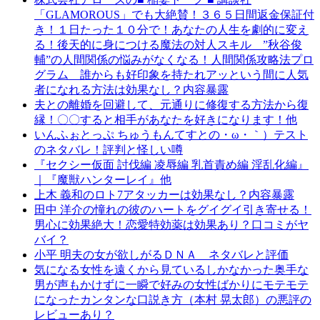
「GLAMOROUS」でも大絶賛！３６５日間返金保証付
き！１日たった１０分で！あなたの人生を劇的に変え
る！後天的に身につける魔法の対人スキル ”秋谷俊
輔”の人間関係の悩みがなくなる！人間関係攻略法プロ
グラム 誰からも好印象を持たれアッという間に人気
者になれる方法は効果なし？内容暴露
夫との離婚を回避して、元通りに修復する方法から復
縁！〇〇すると相手があなたを好きになります！他
いんふぉとっぷ ちゅうもんてすとの・ω・｀）テスト
のネタバレ！評判と怪しい噂
『セクシー仮面 討伐編 凌辱編 乳首責め編 淫乱化編』
｜『魔獣ハンターレイ』他
上木 義和のロト7アタッカーは効果なし？内容暴露
田中 洋介の憧れの彼のハートをグイグイ引き寄せる！
男心に効果絶大！恋愛特効薬は効果あり？口コミがヤ
バイ？
小平 明夫の女が欲しがるＤＮＡ ネタバレと評価
気になる女性を遠くから見ているしかなかった奥手な
男が声もかけずに一瞬で好みの女性ばかりにモテモテ
になったカンタンな口説き方（本村 晃太郎）の悪評の
レビューあり？