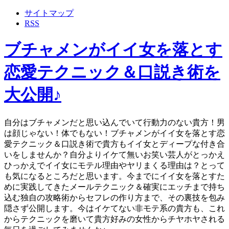
サイトマップ
RSS
ブチャメンがイイ女を落とす
恋愛テクニック＆口説き術を
大公開♪
自分はブチャメンだと思い込んでいて行動力のない貴方！男
は顔じゃない！体でもない！ブチャメンがイイ女を落とす恋
愛テクニック＆口説き術で貴方もイイ女とディープな付き合
いをしませんか？自分よりイケて無いお笑い芸人がとっかえ
ひっかえでイイ女にモテル理由やヤリまくる理由は？とって
も気になるところだと思います。今までにイイ女を落とすた
めに実践してきたメールテクニック＆確実にエッチまで持ち
込む独自の攻略術からセフレの作り方まで、その裏技を包み
隠さず公開します。今はイケてない非モテ系の貴方も、これ
からテクニックを磨いて貴方好みの女性からチヤホヤされる