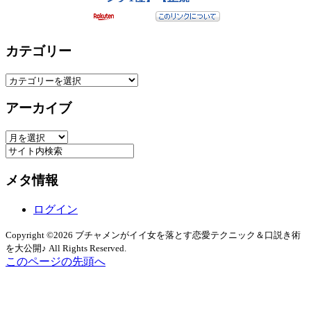
カテゴリー
カ
テ
アーカイブ
ゴ
リ
ア
ー
ー
カ
メタ情報
イ
ブ
ログイン
Copyright ©2026 ブチャメンがイイ女を落とす恋愛テクニック＆口説き術
を大公開♪ All Rights Reserved.
このページの先頭へ