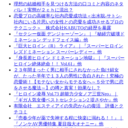
理想の結婚相手を見つける方法の口コミと内容のネタ
バレ！実態が２ｃｈに流出？
恋愛プロの高確率な社内恋愛成功法＜出水聡-サトシ-
社内にいる片思いの女性との恋愛を成功させるプロの
テクニック＞ 株式会社KABUTOの経歴を暴露
『セクシー仮面 デンジャーゾーン』｜『秘経穴破壊ド
ミネーション デッドフェイス編』他
『巨大ヒロイン（R） ライア』｜『スーパーヒロイン
レズドミネーション スーパーレディー』他
『身長差ヒロイン ドミネーション地獄』｜『スーパー
ヒロイン絶体絶命！！ Vol.61』他
２３年間まったく男に相手にされなかった負け組女
が、たった半年で１３人の男性に告白された！究極の
恋愛術！【モテない女からモテる女へ～５分で男に恋
をさせる魔法～】の噂と真実！効果なし？
『ヒロイン凌辱 Vol.73 超能力少女ノア三世Neo』｜
『ギガ人気女優ベストセレクション2 堤さやか』他
有限会社 エスティアイの失恋からの復活 評価とク
チコミ
『売春少年が薬で失神する程に快楽に溺れる！！』｜
『ノンケAV男優特集 夏目哉大オナニー』他