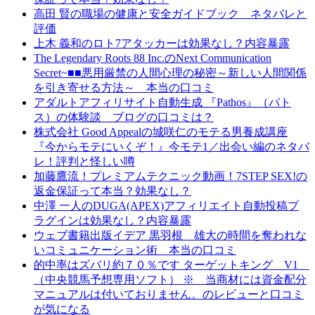
高田 賢の職場の健康と安全ガイドブック ネタバレと
評価
上木 義和のロト7アタッカーは効果なし？内容暴露
The Legendary Roots 88 Inc.のNext Communication
Secret~■■悪用厳禁の人間心理の秘密～新しい人間関係
を引き寄せる方法～ 本当の口コミ
アダルトアフィリサイト自動生成 『Pathos』（パト
ス）の体験談 ブログの口コミは？
株式会社 Good Appealの城咲仁のモテる男養成講座
『今からモテにいくぞ！』今モテ1／出会い編のネタバ
レ！評判と怪しい噂
加藤鷹流！プレミアムテクニック動画！7STEP SEX!の
返金保証って本当？効果なし？
中澤 一人のDUGA(APEX)アフィリエイト自動投稿プ
ラグインは効果なし？内容暴露
ウェブ書籍出版イデア 黒羽根 雄大の時間を奪われな
いコミュニケーション術 本当の口コミ
的中率はズバリ約７０％です ターゲットキング V1
（中央競馬予想専用ソフト） ※ 当商材には資金配分
マニュアルは付いておりません。のレビューと口コミ
が気になる