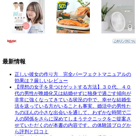
最新情報
正しい彼女の作り方 完全パーフェクトマニュアルの
効果は？厳しいレビュー
【理想の女子を見つけゲットする方法】３０代、４０
代の男性が晩婚化又は結婚せずに独身で過ごす傾向が
非常に強くなってきている状況の中で、幸せな結婚生
活を送っている方がいることも事実。婚活中の男性た
ちのほんの小さな出会いを通して、わずかな時間で二
人の関係をさらに深めてしまうテクニックをご提案さ
せていただくのが本書の内容です。の体験談ブログか
ら評判と口コミ