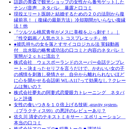
話題の青森で観光ショップの女性から番号ゲットした
ナンパ音声 ネタバレ 暴露と口コミ
現役エリート医師と結婚するための２０の法則から復
縁前兆！（ 復縁の最新方法）冷却期間がいらない復縁
法！他
『ツルツル桃尻青年がメスに美根をぶっ刺す！』｜
『性交戯画／人気ホスト コスプレエッチ』他
●彼氏持ちの女を落とすサイコロジカル法 実録動画
付 出水聡の略奪成功法の口コミと内容のネタバレ！
実態が２ｃｈに流出？
株式会社 ウェスポーランドのスーパー会話テンプレ
ート～決まったセリフを言うだけで、かわいい女の子
の感情を刺激し発情させ、自分から離れられないほど
に心を開かせる会話術 WL-A117って効果なし？クレー
ムは無いの？
株式会社夢丸の阿妻式恋愛眼力トレーニング ネタバ
レと評価
女性の食いつきを１０倍上げる技術 -gravity system-
（プラクティス99）の悪評のレビューあり？
佐久川 清史のテキストミキサー・エボリューション
本当の口コミ
株式会社アローズの■ 稲妻トーク ■ 講談社