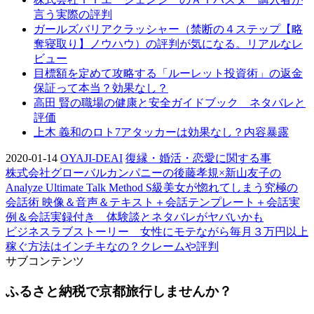
言う実際の評判
ガールズバリアクラッシャー（禁断の４ステップ【略
奪寝取り】ノウハウ）の評判が気になる。リアルなレ
ビュー
目標額を定めて攻略する「ルーレット投資術」の返金
保証って本当？効果なし？
高田 賢の職場の健康と安全ガイドブック ネタバレと
評価
上木 義和のロト7アタッカーは効果なし？内容暴露
2020-01-14
OYAJI-DEAI
復縁・婚活・恋愛に関する事
株式会社グローバルカンパニーの後藤孝規×新山友子の
Analyze Ultimate Talk Method S級美女が惚れてしまう究極の
会話術 映像＆音声＆テキスト＋会話テンプレート＋会話実
例＆会話実録付き 体験談とネタバレがヤバいかも
ビジネスラブストーリー 女性にモテながら毎月３万円以上
稼ぐ方法はインチキなの？クレームや評判
サブコンテンツ
ふるさと納税で京都旅行しませんか？