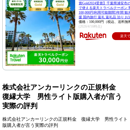
賞Gold2024受賞】千葉県浦安
で使える楽天トラベルクーポン 
100,000円|利用可能期間3年間 
援 国内旅行 返礼 返礼品 泊り お
価格：100,000円（税込、送料無
(2026/4/16時点)
楽天
株式会社アンカーリンクの正規料金
復縁大学 男性ライト版購入者が言う
実際の評判
株式会社アンカーリンクの正規料金 復縁大学 男性ライト
版購入者が言う実際の評判