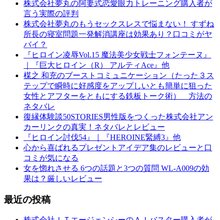
株式会社夢丸の阿妻式恋愛眼力トレーニング購入者が
言う実際の評判
株式会社夢丸のもうセックスレスで悩まない！ すずね
所長の寝室問題一発解消講座は効果あり？口コミがヤ
バイ？
『ヒロイン凌辱Vol.15 魔法美少女戦士フォンテーヌ』
｜『巨大ヒロイン（R） アルティAce』他
楳之 和充のブーストコミュニケーション（たった３ス
テップで瞬時に好感度をアップしいとも簡単に狙った
女性とアフターをともにする鉄板トーク術） 方法の
ネタバレ
復縁体験談50STORIES男性版をつくった株式会社アン
カーリンクの真実！ネタバレとレビュー
『ヒロイン討伐54』｜『HEROINE緊縛3』他
心から喜ばれるプレゼントアイデア集のレビューと口
コミが気になる
女を惚れさせる 6つの話題と3つの質問 WL-A009の効
果は？厳しいレビュー
最近の投稿
株式会社ＩＴエージェンシーのＡＩバスター購入者が