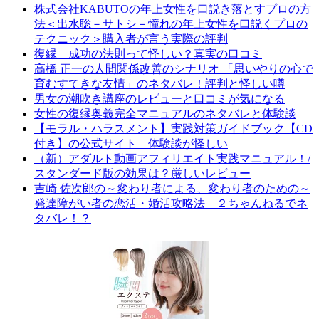
株式会社KABUTOの年上女性を口説き落とすプロの方
法＜出水聡－サトシ－憧れの年上女性を口説くプロの
テクニック＞購入者が言う実際の評判
復縁 成功の法則って怪しい？真実の口コミ
高橋 正一の人間関係改善のシナリオ 「思いやりの心で
育むすてきな友情」のネタバレ！評判と怪しい噂
男女の潮吹き講座のレビューと口コミが気になる
女性の復縁奥義完全マニュアルのネタバレと体験談
【モラル・ハラスメント】実践対策ガイドブック【CD
付き】の公式サイト 体験談が怪しい
（新）アダルト動画アフィリエイト実践マニュアル！/
スタンダード版の効果は？厳しいレビュー
吉崎 佐次郎の～変わり者による、変わり者のための～
発達障がい者の恋活・婚活攻略法 ２ちゃんねるでネ
タバレ！？