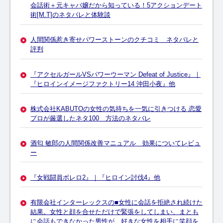
会話術＋元キャバ嬢だから知っている！5アクションデート
術[M.T]のネタバレと体験談
人間関係惹き寄せパワーストーンのクチコミ ネタバレと
評判
『アクセルガールVSパワーウーマン Defeat of Justice』｜
『ヒロインイメージファクトリー14 沖田小夜』他
株式会社KABUTOの女性の気持ちを一気に引きつける 恋愛
プロが厳選したネタ100 方法のネタバレ
酒匂 敏郎の人間関係改善マニュアル 効果についてレビュ
ー
『女戦闘員ボレロ2』｜『ヒロイン討伐4』他
有限会社インターレックスの■女性に会話を拒絶され続けた
結果。女性と顔を合せただけで緊張をしてしまい、まとも
に会話もできなかった男性が、好きな女性を相手に笑顔を