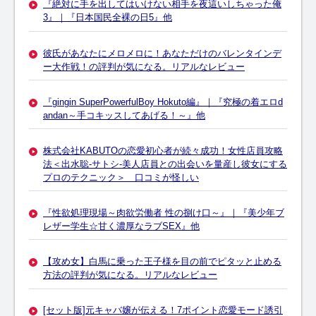
『絶対に手を出してはいけない相手を夜這いしちゃった俺
3』｜『日本国民全裸の日5』他
彼氏があなたにメロメロに！あなただけのバレンタインデ
ー大作戦！の評判が気になる。リアルなレビュー
『gingin SuperPowerfulBoy Hokuto編』｜『究極の着エロd
andan～手コキッスしてあげる！～』他
株式会社KABUTOの恋愛初心者が続々成功！女性店員攻略
法＜出水聡-サトシ-美人店員との出会いを量産し彼女にする
プロのテクニック＞ 口コミが怪しい
『性欲処理現場～肉欲労働者 性の捌け口～』｜『美少年ブ
レザー学生☆甘く濃厚なラブSEX』他
【攻め女】白馬に乗った王子様を目の前でピタッと止める
方法の評判が気になる。リアルなレビュー
[セット版]元キャバ嬢が伝える！7ポイント恋愛モード誘引