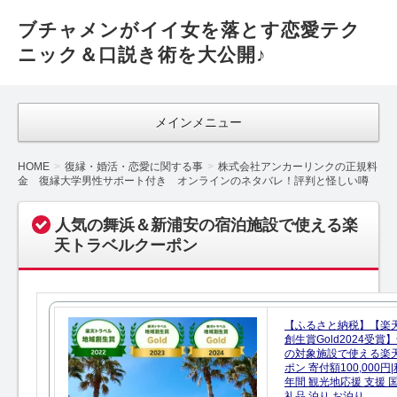
ブチャメンがイイ女を落とす恋愛テク
ニック＆口説き術を大公開♪
メインメニュー
HOME
復縁・婚活・恋愛に関する事
株式会社アンカーリンクの正規料
金 復縁大学男性サポート付き オンラインのネタバレ！評判と怪しい噂
人気の舞浜＆新浦安の宿泊施設で使える楽
天トラベルクーポン
【ふるさと納税】【楽
創生賞Gold2024受
の対象施設で使える楽
ポン 寄付額100,000
年間 観光地応援 支援 
礼品 泊り お泊り