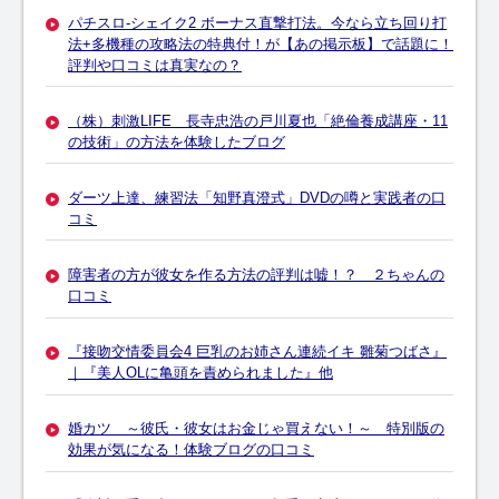
パチスロ-シェイク2 ボーナス直撃打法。今なら立ち回り打
法+多機種の攻略法の特典付！が【あの掲示板】で話題に！
評判や口コミは真実なの？
（株）刺激LIFE 長寺忠浩の戸川夏也「絶倫養成講座・11
の技術」の方法を体験したブログ
ダーツ上達、練習法「知野真澄式」DVDの噂と実践者の口
コミ
障害者の方が彼女を作る方法の評判は嘘！？ ２ちゃんの
口コミ
『接吻交情委員会4 巨乳のお姉さん連続イキ 雛菊つばさ』
｜『美人OLに亀頭を責められました』他
婚カツ ～彼氏・彼女はお金じゃ買えない！～ 特別版の
効果が気になる！体験ブログの口コミ