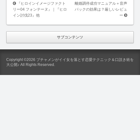
『ヒロインイメージファクト
離婚調停成功マニュアル＋音声
リー04 フォンテーヌ』｜『ヒロ
パックの効果は？厳しいレビュ
イン討伐23』他
ー
サブコンテンツ
Copyright ©2026 ブチャメンがイイ女を落とす恋愛テクニック＆口説き術を
大公開♪ All Rights Reserved.