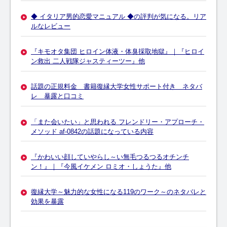
◆ イタリア男的恋愛マニュアル ◆の評判が気になる。リア
ルなレビュー
『キモオタ集団 ヒロイン体液・体臭採取地獄』｜『ヒロイ
ン救出 二人戦隊ジャスティーツー』他
話題の正規料金 書籍復縁大学女性サポート付き ネタバ
レ 暴露と口コミ
「また会いたい」と思われる フレンドリー・アプローチ・
メソッド af-0842の話題になっている内容
『かわいい顔していやらし～い無毛つるつるオチンチ
ン！』｜『今風イケメン ロミオ・しょうた』他
復縁大学～魅力的な女性になる119のワーク～のネタバレと
効果を暴露