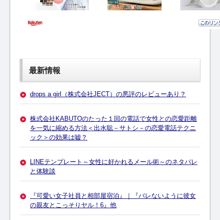
最新情報
drops a girl（株式会社JECT）の悪評のレビューあり？
株式会社KABUTOのたった１回の電話で女性との恋愛距離
を一気に縮める方法＜出水聡－サトシ－の恋愛電話テクニ
ック＞の効果は嘘？
LINEテンプレート～女性に好かれるメール術～のネタバレ
と体験談
『可愛い女子社員と相部屋宿泊』｜『バレないように彼女
の親友とこっそりヤル！6』他