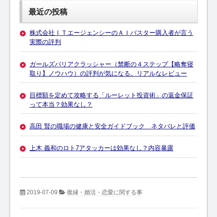
最近の投稿
株式会社ＩＴエージェンシーのＡＩバスター購入者が言う
実際の評判
ガールズバリアクラッシャー（禁断の４ステップ【略奪寝
取り】ノウハウ）の評判が気になる。リアルなレビュー
目標額を定めて攻略する「ルーレット投資術」の返金保証
って本当？効果なし？
高田 賢の職場の健康と安全ガイドブック ネタバレと評価
上木 義和のロト7アタッカーは効果なし？内容暴露
2019-07-09
復縁・婚活・恋愛に関する事