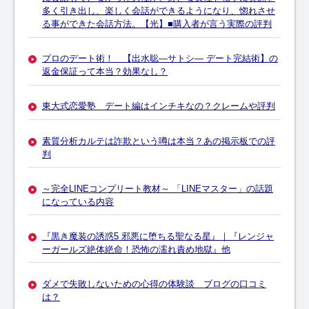
多く引き出し、楽しく会話ができるようになり、惚れさせ
る事ができた会話方法。【光】■購入者が言う実際の評判
プロのデート術！ 【出水聡―サトシ― デート完結術】の
返金保証って本当？効果なし？
東大式恋愛塾 デート編はインチキなの？クレームや評判
素質分析カルテは詐欺という噂は本当？あの掲示板での評
判
～完全LINEコンプリート教材～ 「LINEマスター」の話題
になっている内容
『黒き魔装の誘惑5 邪悪に堕ちる聖なる星』｜『レンジャ
ーガールズ絶体絶命！恐怖の濡れ責め地獄』他
ダメで失敗しないための心得の体験談 ブログの口コミ
は？