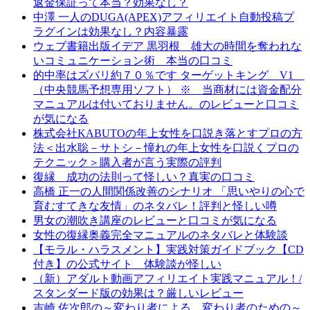
返金保証って本当？効果なし？
中澤 一人のDUGA(APEX)アフィリエイト自動投稿プ
ラグインは効果なし？内容暴露
ウェブ書籍出版イデア 黒羽根 雄大の時間を奪われな
いコミュニケーション術 本当の口コミ
的中率はズバリ約７０％です ターゲットキング V1
（中央競馬予想専用ソフト） ※ 当商材には資金配分
マニュアルは付いておりません。のレビューと口コミ
が気になる
株式会社KABUTOの年上女性を口説き落とすプロの方
法＜出水聡－サトシ－憧れの年上女性を口説くプロの
テクニック＞購入者が言う実際の評判
復縁 成功の法則って怪しい？真実の口コミ
高橋 正一の人間関係改善のシナリオ 「思いやりの心で
育むすてきな友情」のネタバレ！評判と怪しい噂
男女の潮吹き講座のレビューと口コミが気になる
女性の復縁奥義完全マニュアルのネタバレと体験談
【モラル・ハラスメント】実践対策ガイドブック【CD
付き】の公式サイト 体験談が怪しい
（新）アダルト動画アフィリエイト実践マニュアル！/
スタンダード版の効果は？厳しいレビュー
吉崎 佐次郎の～変わり者による、変わり者のための～