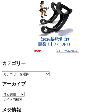
カテゴリー
カ
テ
アーカイブ
ゴ
リ
ア
ー
ー
カ
メタ情報
イ