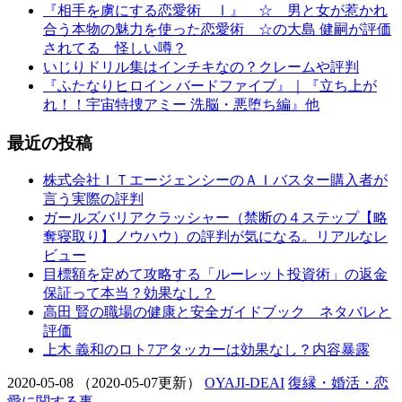
『相手を虜にする恋愛術 Ⅰ』 ☆ 男と女が惹かれ
合う本物の魅力を使った恋愛術 ☆の大島 健嗣が評価
されてる 怪しい噂？
いじりドリル集はインチキなの？クレームや評判
『ふたなりヒロイン バードファイブ』｜『立ち上が
れ！！宇宙特捜アミー 洗脳・悪堕ち編』他
最近の投稿
株式会社ＩＴエージェンシーのＡＩバスター購入者が
言う実際の評判
ガールズバリアクラッシャー（禁断の４ステップ【略
奪寝取り】ノウハウ）の評判が気になる。リアルなレ
ビュー
目標額を定めて攻略する「ルーレット投資術」の返金
保証って本当？効果なし？
高田 賢の職場の健康と安全ガイドブック ネタバレと
評価
上木 義和のロト7アタッカーは効果なし？内容暴露
2020-05-08
（2020-05-07更新）
OYAJI-DEAI
復縁・婚活・恋
愛に関する事