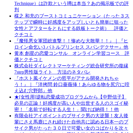
Technique）は詐欺という噂は本当？あの掲示板での評
判
楳之 和充のブーストコミュニケーション（たった３ス
テップで瞬時に好感度をアップしいとも簡単に狙った
女性とアフターをともにする鉄板トーク術） 評価と
クチコミ
『魔怪悪女軍団総進撃！！惨めな大散華！！』｜『ヒ
ロイン命乞い3 バトルプリンセス スパンデクサー』他
黄本 創星の恋愛コンサル オンライン学習コース 評
価とクチコミ
株式会社ダイレクトマーケティング総合研究所の復縁
7step男性版ライト 方法のネタバレ
『ホスト風イケメンの哲平がアナル開発されちゃ
う！』｜『洋拷問 鈴口薔薇挿！あらゆる物を尻穴に咥
え込む穴野郎』他
★[女性用]逆転恋愛成功プログラムから【中野信子】
必見の正論！好感度が高い人や出世する人のスゴイ秘
密！「名前で好転する人生！」聞けば納得！！他
有限会社アイポイントのブサイク男の大逆襲！友人後
輩にさえ馬鹿にされ続けた自他共に認める日本一のブ
サイク男がたった３０日で可愛い女のコばかりを次々