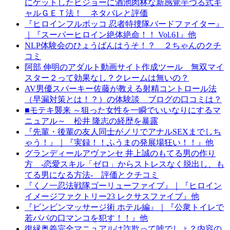
にゲットしたヒジョーに酒池肉林な新感覚芋づる式ギ
ャルＧＥＴ法！ ネタバレと評価
『ヒロインフルボッコ 忍者特捜隊バードファイター』
｜『スーパーヒロイン絶体絶命！！ Vol.61』他
NLP体験会のひょうばんはうそ！？ ２ちゃんのクチ
コミ
阿部 伸明のアダルト動画サイト作成ツール 無双マイ
スター２って効果なし？クレームは無いの？
AV男優スパーキー佐藤が教える射精コントロール法
（早漏対策とは！？）の体験談 ブログの口コミは？
■モテキ襲来 ～狙った女性を一瞬でいいなりにするマ
ニュアル～ 松井 隆志の経歴を暴露
『先輩・後輩の友人同士がノリでアナルSEXまでしち
ゃう！』｜『実録！！ふうまの発展場狂い！！』他
グランディールアヴァンセ 井上誠のもてる男の作り
方 -恋愛スキル「ゼロ」からストレスなく脱出し、も
てる男になる方法- 評価とクチコミ
『くノ一忍法戦隊ゴーリューファイブ』｜『ヒロイン
イメージファクトリー23 レクサスファイブ』他
『ビンビンマッサージ術 ホテル編』｜『公衆トイレで
若パパの口マンコを犯す！！』他
復縁奥義完全マニュアルは詐欺って嘘でしょ？内容の