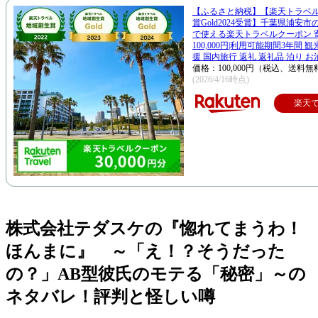
【ふるさと納税】【楽天トラベ
賞Gold2024受賞】千葉県浦安
で使える楽天トラベルクーポン 
100,000円|利用可能期間3年間 
援 国内旅行 返礼 返礼品 泊り お
価格：100,000円（税込、送料無
(2026/4/16時点)
楽天
株式会社テダスケの『惚れてまうわ！
ほんまに』 ～「え！？そうだった
の？」AB型彼氏のモテる「秘密」～の
ネタバレ！評判と怪しい噂