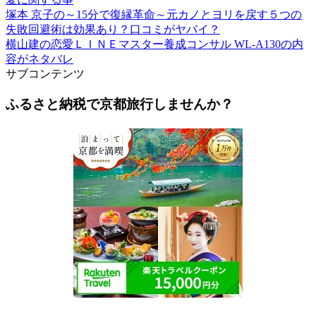
塚本 京子の～15分で復縁革命～元カノとヨリを戻す５つの
失敗回避術は効果あり？口コミがヤバイ？
横山建の恋愛ＬＩＮＥマスター養成コンサル WL-A130の内
容がネタバレ
サブコンテンツ
ふるさと納税で京都旅行しませんか？