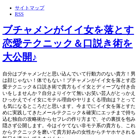
サイトマップ
RSS
ブチャメンがイイ女を落とす
恋愛テクニック＆口説き術を
大公開♪
自分はブチャメンだと思い込んでいて行動力のない貴方！男
は顔じゃない！体でもない！ブチャメンがイイ女を落とす恋
愛テクニック＆口説き術で貴方もイイ女とディープな付き合
いをしませんか？自分よりイケて無いお笑い芸人がとっかえ
ひっかえでイイ女にモテル理由やヤリまくる理由は？とって
も気になるところだと思います。今までにイイ女を落とすた
めに実践してきたメールテクニック＆確実にエッチまで持ち
込む独自の攻略術からセフレの作り方まで、その裏技を包み
隠さず公開します。今はイケてない非モテ系の貴方も、これ
からテクニックを磨いて貴方好みの女性からチヤホヤされる