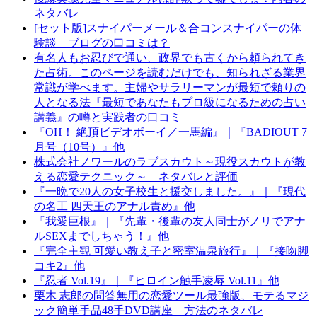
ネタバレ
[セット版]スナイパーメール＆合コンスナイパーの体
験談 ブログの口コミは？
有名人もお忍びで通い、政界でも古くから頼られてき
た占術。このページを読むだけでも、知られざる業界
常識が学べます。主婦やサラリーマンが最短で頼りの
人となる法『最短であなたもプロ級になるための占い
講義』の噂と実践者の口コミ
『OH！ 絶頂ビデオボーイ／一馬編』｜『BADIOUT 7
月号（10号）』他
株式会社ノワールのラブスカウト～現役スカウトが教
える恋愛テクニック～ ネタバレと評価
『一晩で20人の女子校生と援交しました。』｜『現代
の名工 四天王のアナル責め』他
『我愛巨根』｜『先輩・後輩の友人同士がノリでアナ
ルSEXまでしちゃう！』他
『完全主観 可愛い教え子と密室温泉旅行』｜『接吻脚
コキ2』他
『忍者 Vol.19』｜『ヒロイン触手凌辱 Vol.11』他
栗木 志郎の問答無用の恋愛ツール最強版、モテるマジ
ック簡単手品48手DVD講座 方法のネタバレ