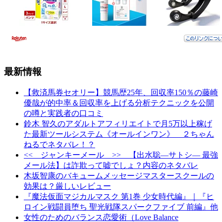
最新情報
【救済馬券セオリー】競馬歴25年、回収率150％の藤崎
優哉が的中率＆回収率を上げる分析テクニックを公開
の噂と実践者の口コミ
鈴木 智久のアダルトアフィリエイトで月5万以上稼げ
た最新ツールシステム《オールインワン》 ２ちゃん
ねるでネタバレ！？
<< ジャンキーメール >> 【出水聡―サトシ― 最強
メール法】は詐欺って嘘でしょ？内容のネタバレ
木坂智康のバキュームメッセージマスタースクールの
効果は？厳しいレビュー
『魔法仮面マジカルマスク 第1巻 少女時代編』｜『ヒ
ロイン戦闘員堕ち 聖光戦隊スパークファイブ 前編』他
女性のためのバランス恋愛術（Love Balance