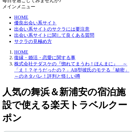
毎日を過ごしてみませんか♪
メインメニュー
HOME
優良出会い系サイト
出会い系サイトのサクラには要注意
出会い系サイトに関して良くある質問
サクラの見極め方
HOME
復縁・婚活・恋愛に関する事
株式会社テダスケの『惚れてまうわ！ほんまに』 ～
「え！？そうだったの？」AB型彼氏のモテる「秘密」
～のネタバレ！評判と怪しい噂
人気の舞浜＆新浦安の宿泊施
設で使える楽天トラベルクー
ポン