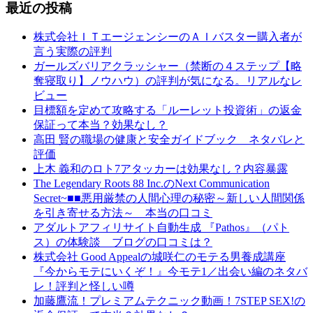
最近の投稿
株式会社ＩＴエージェンシーのＡＩバスター購入者が
言う実際の評判
ガールズバリアクラッシャー（禁断の４ステップ【略
奪寝取り】ノウハウ）の評判が気になる。リアルなレ
ビュー
目標額を定めて攻略する「ルーレット投資術」の返金
保証って本当？効果なし？
高田 賢の職場の健康と安全ガイドブック ネタバレと
評価
上木 義和のロト7アタッカーは効果なし？内容暴露
The Legendary Roots 88 Inc.のNext Communication
Secret~■■悪用厳禁の人間心理の秘密～新しい人間関係
を引き寄せる方法～ 本当の口コミ
アダルトアフィリサイト自動生成 『Pathos』（パト
ス）の体験談 ブログの口コミは？
株式会社 Good Appealの城咲仁のモテる男養成講座
『今からモテにいくぞ！』今モテ1／出会い編のネタバ
レ！評判と怪しい噂
加藤鷹流！プレミアムテクニック動画！7STEP SEX!の