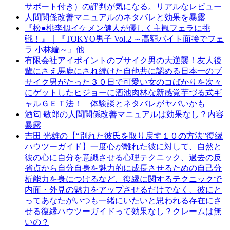
サポート付き）の評判が気になる。リアルなレビュー
人間関係改善マニュアルのネタバレと効果を暴露
『松●桃李似イケメン健人が優しく主観フェラに挑
戦！』｜『TOKYO男子 Vol.2 ～高額バイト面接でフェ
ラ 小林編～』他
有限会社アイポイントのブサイク男の大逆襲！友人後
輩にさえ馬鹿にされ続けた自他共に認める日本一のブ
サイク男がたった３０日で可愛い女のコばかりを次々
にゲットしたヒジョーに酒池肉林な新感覚芋づる式ギ
ャルＧＥＴ法！ 体験談とネタバレがヤバいかも
酒匂 敏郎の人間関係改善マニュアルは効果なし？内容
暴露
吉田 光雄の【“別れた彼氏を取り戻す１０の方法”復縁
ハウツーガイド】一度心が離れた彼に対して、自然と
彼の心に自分を意識させる心理テクニック、過去の反
省点から自分自身を魅力的に成長させるための自己分
析能力を身につけるなど、復縁に関するテクニックで
内面・外見の魅力をアップさせるだけでなく、彼にと
ってあなたがいつも一緒にいたいと思われる存在にさ
せる復縁ハウツーガイドって効果なし？クレームは無
いの？