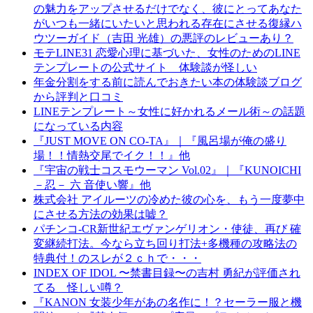
の魅力をアップさせるだけでなく、彼にとってあなた
がいつも一緒にいたいと思われる存在にさせる復縁ハ
ウツーガイド（吉田 光雄）の悪評のレビューあり？
モテLINE31 恋愛心理に基づいた、女性のためのLINE
テンプレートの公式サイト 体験談が怪しい
年金分割をする前に読んでおきたい本の体験談ブログ
から評判と口コミ
LINEテンプレート～女性に好かれるメール術～の話題
になっている内容
『JUST MOVE ON CO-TA』｜『風呂場が俺の盛り
場！！情熱交尾でイク！！』他
『宇宙の戦士コスモウーマン Vol.02』｜『KUNOICHI
－忍－ 六 音使い響』他
株式会社 アイルーツの冷めた彼の心を、もう一度夢中
にさせる方法の効果は嘘？
パチンコ-CR新世紀エヴァンゲリオン・使徒、再び 確
変継続打法。今なら立ち回り打法+多機種の攻略法の
特典付！のスレが２ｃｈで・・・
INDEX OF IDOL 〜禁書目録〜の吉村 勇紀が評価され
てる 怪しい噂？
『KANON 女装少年があの名作に！？セーラー服と機