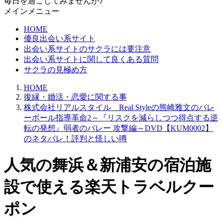
毎日を過ごしてみませんか♪
メインメニュー
HOME
優良出会い系サイト
出会い系サイトのサクラには要注意
出会い系サイトに関して良くある質問
サクラの見極め方
HOME
復縁・婚活・恋愛に関する事
株式会社リアルスタイル Real Styleの熊崎雅文のバレ
ーボール指導革命2～『リスクを減らしつつ得点する逆
転の発想』弱者のバレー 攻撃編～DVD【KUM0002】
のネタバレ！評判と怪しい噂
人気の舞浜＆新浦安の宿泊施
設で使える楽天トラベルクー
ポン