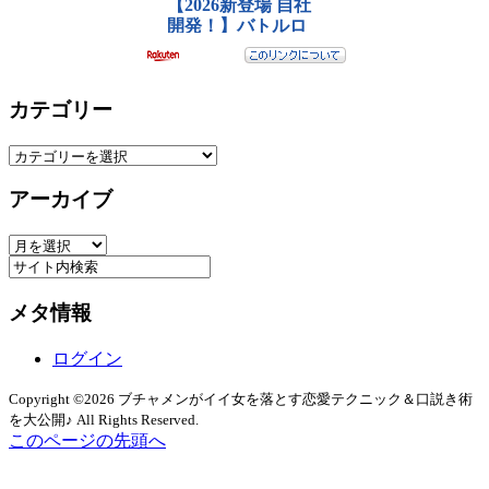
カテゴリー
カ
テ
アーカイブ
ゴ
リ
ア
ー
ー
カ
メタ情報
イ
ブ
ログイン
Copyright ©2026 ブチャメンがイイ女を落とす恋愛テクニック＆口説き術
を大公開♪ All Rights Reserved.
このページの先頭へ