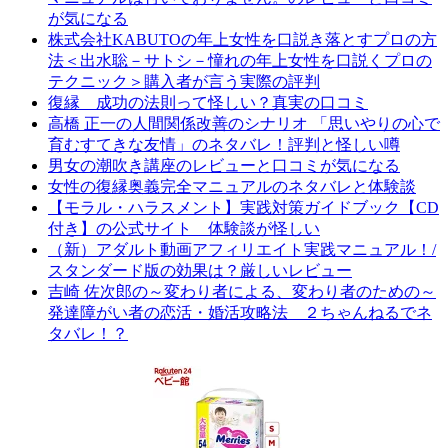
が気になる
株式会社KABUTOの年上女性を口説き落とすプロの方
法＜出水聡－サトシ－憧れの年上女性を口説くプロの
テクニック＞購入者が言う実際の評判
復縁 成功の法則って怪しい？真実の口コミ
高橋 正一の人間関係改善のシナリオ 「思いやりの心で
育むすてきな友情」のネタバレ！評判と怪しい噂
男女の潮吹き講座のレビューと口コミが気になる
女性の復縁奥義完全マニュアルのネタバレと体験談
【モラル・ハラスメント】実践対策ガイドブック【CD
付き】の公式サイト 体験談が怪しい
（新）アダルト動画アフィリエイト実践マニュアル！/
スタンダード版の効果は？厳しいレビュー
吉崎 佐次郎の～変わり者による、変わり者のための～
発達障がい者の恋活・婚活攻略法 ２ちゃんねるでネ
タバレ！？