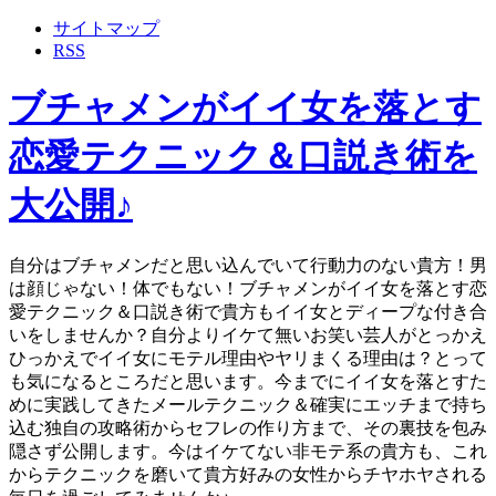
サイトマップ
RSS
ブチャメンがイイ女を落とす
恋愛テクニック＆口説き術を
大公開♪
自分はブチャメンだと思い込んでいて行動力のない貴方！男
は顔じゃない！体でもない！ブチャメンがイイ女を落とす恋
愛テクニック＆口説き術で貴方もイイ女とディープな付き合
いをしませんか？自分よりイケて無いお笑い芸人がとっかえ
ひっかえでイイ女にモテル理由やヤリまくる理由は？とって
も気になるところだと思います。今までにイイ女を落とすた
めに実践してきたメールテクニック＆確実にエッチまで持ち
込む独自の攻略術からセフレの作り方まで、その裏技を包み
隠さず公開します。今はイケてない非モテ系の貴方も、これ
からテクニックを磨いて貴方好みの女性からチヤホヤされる