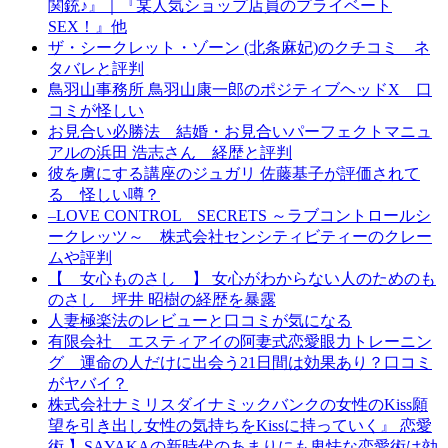
関銃♪』｜『某人気ショップ店員のプライベート
SEX！』他
ザ・シークレット・ゾーン (北条麻妃)のクチコミ ネ
タバレと評判
鳥羽山事務所 鳥羽山康一郎のポジティブヘッドX 口
コミが怪しい
お見合い必勝法 結婚・お見合いパーフェクトマニュ
アルの浜田 浩志さん 経歴と評判
彼を虜にする講座のジュガリ 佐藤基子が評価されて
る 怪しい噂？
–LOVE CONTROL SECRETS ～ラブコントロールシ
ークレッツ～ 株式会社センシティビティーのクレー
ムや評判
【 女心ものさし 】 女心がわからない人のためのも
のさし 坪井 昭樹の経歴を暴露
人妻極楽法のレビューと口コミが気になる
有限会社 エスティアイの阿妻式恋愛眼力トレーニン
グ 運命の人だけに出会う21日間は効果あり？口コミ
がヤバイ？
株式会社ナミリスダイナミックバンクの女性のKiss願
望を引き出し女性の気持ちをKissに持っていく』 恋愛
術 】SAYAKAの新時代のあまりにも卑怯な恋愛術は効