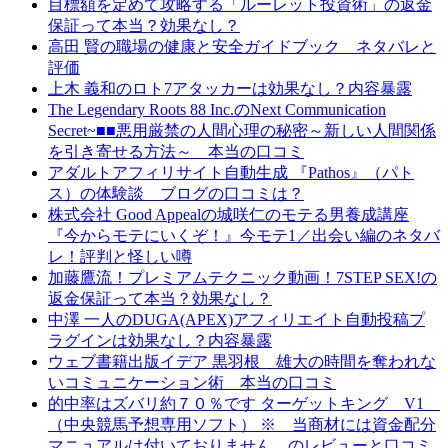
目標額を定めて攻略する「ルーレット投資術」の返金
保証って本当？効果なし？
高田 賢の職場の健康と安全ガイドブック ネタバレと
評価
上木 義和のロト7アタッカーは効果なし？内容暴露
The Legendary Roots 88 Inc.のNext Communication
Secret~■■悪用厳禁の人間心理の秘密～新しい人間関係
を引き寄せる方法～ 本当の口コミ
アダルトアフィリサイト自動生成 『Pathos』（パト
ス）の体験談 ブログの口コミは？
株式会社 Good Appealの城咲仁のモテる男養成講座
『今からモテにいくぞ！』今モテ1／出会い編のネタバ
レ！評判と怪しい噂
加藤鷹流！プレミアムテクニック動画！7STEP SEX!の
返金保証って本当？効果なし？
中澤 一人のDUGA(APEX)アフィリエイト自動投稿プ
ラグインは効果なし？内容暴露
ウェブ書籍出版イデア 黒羽根 雄大の時間を奪われな
いコミュニケーション術 本当の口コミ
的中率はズバリ約７０％です ターゲットキング V1
（中央競馬予想専用ソフト） ※ 当商材には資金配分
マニュアルは付いておりません。のレビューと口コミ