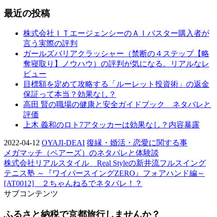
最近の投稿
株式会社ＩＴエージェンシーのＡＩバスター購入者が
言う実際の評判
ガールズバリアクラッシャー（禁断の４ステップ【略
奪寝取り】ノウハウ）の評判が気になる。リアルなレ
ビュー
目標額を定めて攻略する「ルーレット投資術」の返金
保証って本当？効果なし？
高田 賢の職場の健康と安全ガイドブック ネタバレと
評価
上木 義和のロト7アタッカーは効果なし？内容暴露
2022-04-12
OYAJI-DEAI
復縁・婚活・恋愛に関する事
メガマッチ（ペアーズ）のネタバレと体験談
株式会社リアルスタイル Real Styleの新井流フルスイング
テニス塾 ～『ワイパースイングZERO』フォアハンド編～
[AT0012] ２ちゃんねるでネタバレ！？
サブコンテンツ
ふるさと納税で京都旅行しませんか？