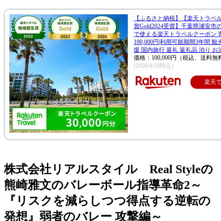
【ふるさと納税】【楽天トラベ
賞Gold2024受賞】千葉県浦安
で使える楽天トラベルクーポン 
100,000円|利用可能期間3年間 
援 国内旅行 返礼 返礼品 泊り お
価格：100,000円（税込、送料無
(2026/4/16時点)
楽天
株式会社リアルスタイル Real Styleの
熊崎雅文のバレーボール指導革命2～
『リスクを減らしつつ得点する逆転の
発想』弱者のバレー 攻撃編～