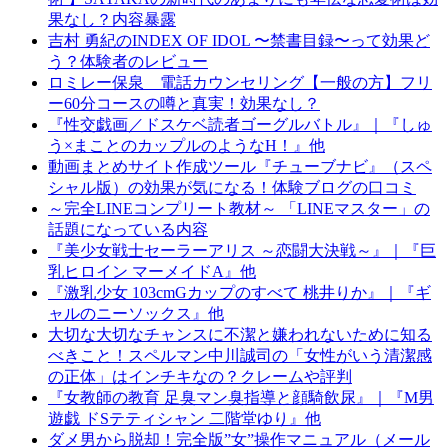
果なし？内容暴露
吉村 勇紀のINDEX OF IDOL 〜禁書目録〜って効果ど
う？体験者のレビュー
ロミレー保泉 電話カウンセリング【一般の方】フリ
ー60分コースの噂と真実！効果なし？
『性交戯画／ドスケベ読者ゴーグルバトル』｜『しゅ
う×まことのカップルのようなH！』他
動画まとめサイト作成ツール『チューブナビ』（スペ
シャル版）の効果が気になる！体験ブログの口コミ
～完全LINEコンプリート教材～ 「LINEマスター」の
話題になっている内容
『美少女戦士セーラーアリス ～恋闘大決戦～』｜『巨
乳ヒロイン マーメイドA』他
『激乳少女 103cmGカップのすべて 桃井りか』｜『ギ
ャルのニーソックス』他
大切な大切なチャンスに不潔と嫌われないために知る
べきこと！スペルマン中川誠司の「女性がいう清潔感
の正体」はインチキなの？クレームや評判
『女教師の教育 足臭マン臭指導と顔騎飲尿』｜『M男
遊戯 ドSテティシャン 二階堂ゆり』他
ダメ男から脱却！完全版”女”操作マニュアル（メール