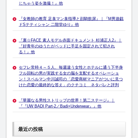
じちゃう姿を激撮！』他
『女教師の教育 足臭マン臭指導と顔騎飲尿』｜『M男遊戯
ドSテティシャン 二階堂ゆり』他
『裏☆FACE 素人モデル赤面ドキュメント 杉浦正人2』｜
『好青年のゆうたがベッドに手足を固定されて犯され
る！』他
セフレ常時４～５人、毎週違う女性とホテルに通う下半身
フル回転の男が実践する女の脳を支配するオペレーショ
ン！スペルマン中川誠司の「恋愛商材マニアがついに見つ
けた恋愛の最終的な答え」のクチコミ ネタバレと評判
『華麗なる男性ストリップの世界！第二ステージ』｜
『『UW BADI Part-2／Badi×Underwear』』他
最近の投稿