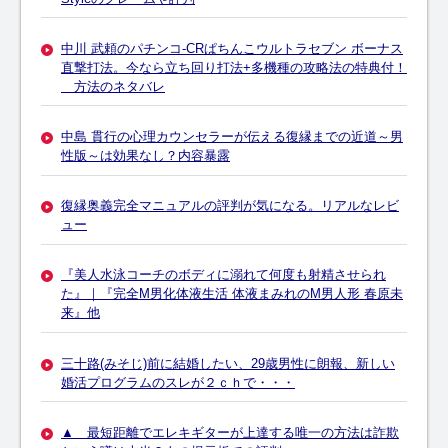
中川 武頼のパチンコ-CRぱちんこウルトラセブン ボーナス
直撃打法。今なら立ち回り打法+多機種の攻略法の特典付！
方法のネタバレ
中島 貫行の心理カウンセラーが伝える復縁までの近道～男
性版～は効果なし？内容暴露
復縁奥義完全マニュアルの評判が気になる。リアルなレビ
ュー
『美人水泳コーチのボディに溺れて何度も射精させられ
た』｜『完全M男化体液生活 体液まみれのM男人形 春原未
来』他
三十路(みそじ)前に結婚したい、29歳男性に朗報、新しい
婚活プログラムのスレが２ｃｈで・・・
▲ 最短距離でエレキギターが上達する唯一の方法は詐欺