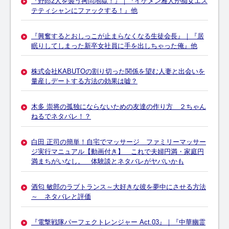
『野郎2人を襲う拷問地獄！』｜『イケメン雅人が痴女エス
テティシャンにファックする！』他
『興奮するとおしっこが止まらなくなる生徒会長』｜『居
眠りしてしまった新卒女社員に手を出しちゃった俺』他
株式会社KABUTOの割り切った関係を望む人妻と出会いを
量産しデートする方法の効果は嘘？
木多 崇将の孤独にならないための友達の作り方 ２ちゃん
ねるでネタバレ！？
白田 正司の簡単！自宅でマッサージ ファミリーマッサー
ジ実行マニュアル【動画付き】 これで夫婦円満・家庭円
満まちがいなし。 体験談とネタバレがヤバいかも
酒匂 敏郎のラブトランス～大好きな彼を夢中にさせる方法
～ ネタバレと評価
『電撃戦隊パーフェクトレンジャー Act.03』｜『中華幽霊