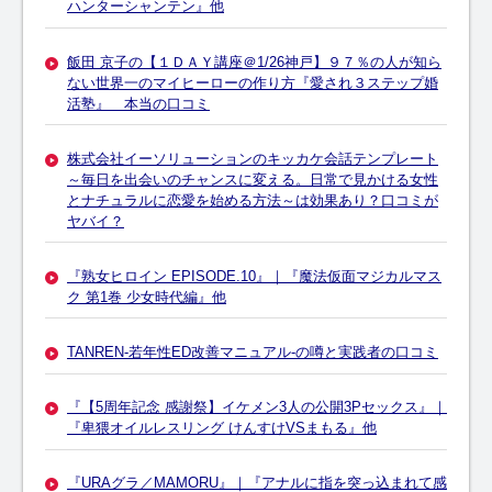
ハンターシャンテン』他
飯田 京子の【１ＤＡＹ講座＠1/26神戸】９７％の人が知ら
ない世界一のマイヒーローの作り方『愛され３ステップ婚
活塾』 本当の口コミ
株式会社イーソリューションのキッカケ会話テンプレート
～毎日を出会いのチャンスに変える。日常で見かける女性
とナチュラルに恋愛を始める方法～は効果あり？口コミが
ヤバイ？
『熟女ヒロイン EPISODE.10』｜『魔法仮面マジカルマス
ク 第1巻 少女時代編』他
TANREN-若年性ED改善マニュアル-の噂と実践者の口コミ
『【5周年記念 感謝祭】イケメン3人の公開3Pセックス』｜
『卑猥オイルレスリング けんすけVSまもる』他
『URAグラ／MAMORU』｜『アナルに指を突っ込まれて感