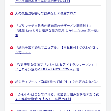
という噂は本当？あの掲示板での評判
人の取扱説明書って効果なし？暴露ブログ
『ゴリマッチョ敦志が筋肉震わせザーメン激噴射！』｜
『純愛 ねっとりと濃厚な愛の交尾 しかし…Spiral 第一章』
他
『結果を出す婚活マニュアル』【再販権付】のスレが２ｃ
ｈで・・・
『VS 美聖女仮面プリンシパル＆アドミラルウーマン』｜
『ヒロイン凌辱Vol.83 ～LADYCROW～』他
ポジティブヘッドXは詐欺って嘘でしょ？内容のネタバレ
「かわいいは自分で作れる」恋愛負け組み女をモテ女に変
える秘訣の野渡 久夫さん 経歴と評判