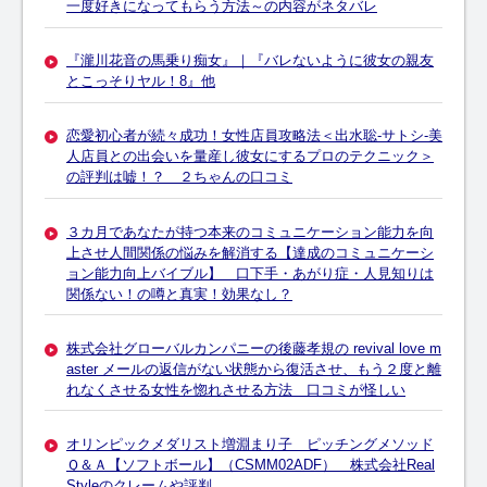
一度好きになってもらう方法～の内容がネタバレ
『瀧川花音の馬乗り痴女』｜『バレないように彼女の親友
とこっそりヤル！8』他
恋愛初心者が続々成功！女性店員攻略法＜出水聡-サトシ-美
人店員との出会いを量産し彼女にするプロのテクニック＞
の評判は嘘！？ ２ちゃんの口コミ
３カ月であなたが持つ本来のコミュニケーション能力を向
上させ人間関係の悩みを解消する【達成のコミュニケーシ
ョン能力向上バイブル】 口下手・あがり症・人見知りは
関係ない！の噂と真実！効果なし？
株式会社グローバルカンパニーの後藤孝規の revival love m
aster メールの返信がない状態から復活させ、もう２度と離
れなくさせる女性を惚れさせる方法 口コミが怪しい
オリンピックメダリスト増淵まり子 ピッチングメソッド
Ｑ＆Ａ【ソフトボール】（CSMM02ADF） 株式会社Real
Styleのクレームや評判