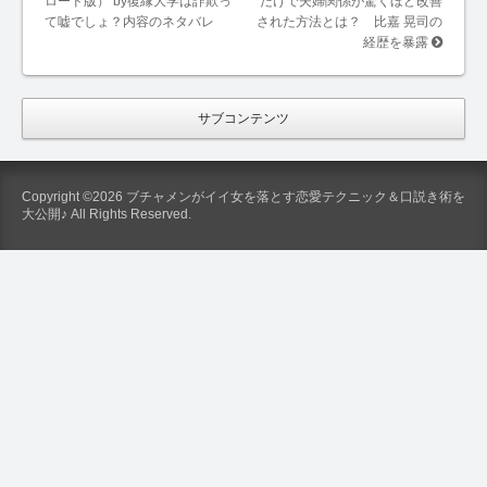
ロード版） by復縁大学は詐欺っ
だけで夫婦関係が驚くほど改善
て嘘でしょ？内容のネタバレ
された方法とは？ 比嘉 晃司の
経歴を暴露
サブコンテンツ
Copyright ©2026 ブチャメンがイイ女を落とす恋愛テクニック＆口説き術を
大公開♪ All Rights Reserved.