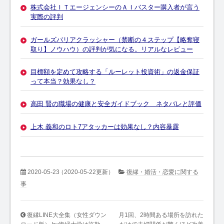
株式会社ＩＴエージェンシーのＡＩバスター購入者が言う
実際の評判
ガールズバリアクラッシャー（禁断の４ステップ【略奪寝
取り】ノウハウ）の評判が気になる。リアルなレビュー
目標額を定めて攻略する「ルーレット投資術」の返金保証
って本当？効果なし？
高田 賢の職場の健康と安全ガイドブック ネタバレと評価
上木 義和のロト7アタッカーは効果なし？内容暴露
2020-05-23
（2020-05-22更新）
復縁・婚活・恋愛に関する
事
復縁LINE大全集（女性ダウン
月1回、2時間ある場所を訪れた