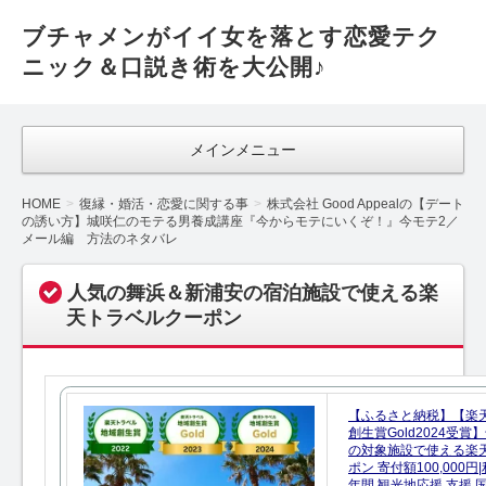
ブチャメンがイイ女を落とす恋愛テク
ニック＆口説き術を大公開♪
メインメニュー
HOME
復縁・婚活・恋愛に関する事
株式会社 Good Appealの【デート
の誘い方】城咲仁のモテる男養成講座『今からモテにいくぞ！』今モテ2／
メール編 方法のネタバレ
人気の舞浜＆新浦安の宿泊施設で使える楽
天トラベルクーポン
【ふるさと納税】【楽
創生賞Gold2024受
の対象施設で使える楽
ポン 寄付額100,000
年間 観光地応援 支援 