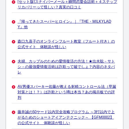
[セット版]スナイパーメール＋瞬間恋愛会話術＋４ステップ
リカバリーって怪しい？真実の口コミ
『帰ってきたスーパーヒロイン』｜『THE・MILKYLAD
Y』他
森口九喜子のオンラインフルート教室（フルート付き）の
公式サイト 体験談が怪しい
夫婦、カップルのための愛情復活の方法！★出水聡－サト
シ－の最強愛情復活術は詐欺って嘘でしょ？内容のネタバ
レ
AV男優スパーキー佐藤が教える射精コントロール法（早漏
対策とは！？）は詐欺という噂は本当？あの掲示板での評
判
藤井誠の50ヤード以内完全攻略プログラム ～3打以内で上
がるためのショートアイアンテクニック～ 【GFM0002】
の公式サイト 体験談が怪しい