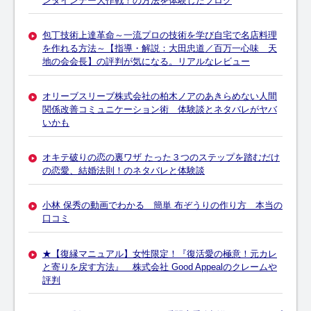
ンタインデー大作戦！の方法を体験したブログ
包丁技術上達革命～一流プロの技術を学び自宅で名店料理
を作れる方法～【指導・解説：大田忠道／百万一心味 天
地の会会長】の評判が気になる。リアルなレビュー
オリーブスリーブ株式会社の柏木ノアのあきらめない人間
関係改善コミュニケーション術 体験談とネタバレがヤバ
いかも
オキテ破りの恋の裏ワザ たった３つのステップを踏むだけ
の恋愛、結婚法則！のネタバレと体験談
小林 保秀の動画でわかる 簡単 布ぞうりの作り方 本当の
口コミ
★【復縁マニュアル】女性限定！『復活愛の極意！元カレ
と寄りを戻す方法』 株式会社 Good Appealのクレームや
評判