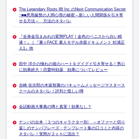
The Legendary Roots 88 Inc.のNext Communication Secret
~■■悪用厳禁の人間心理の秘密～新しい人間関係を引き寄
せる方法～ 方法のネタバレ
『全身金箔まみれの変態PLAY！金色のペニスから白い精
液！』｜『裏☆FACE 素人モデル赤面ドキュメント 杉浦正
人1』他
田中 洋介の憧れの彼のハートをグイグイ引き寄せる！男心
に効果絶大！恋愛特効薬 効果についてレビュー
吉崎 佐次郎の木坂智康のバキュームメッセージマスタース
クールのネタバレ！評判と怪しい噂
会話動画大事典の噂と真実！効果なし？
ナンパの台本〈３つのキャラクター別〉 ～オファーと切り
返しのナンパフレーズ・テンプレート集の口コミと内容の
ネタバレ！実態が２ｃｈに流出？