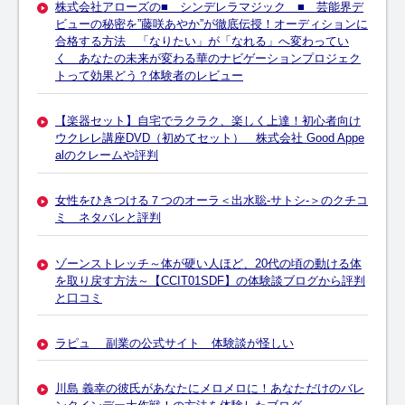
株式会社アローズの■ シンデレラマジック ■ 芸能界デ
ビューの秘密を”藤咲あやか”が徹底伝授！オーディションに
合格する方法 「なりたい」が「なれる」へ変わってい
く あなたの未来が変わる華のナビゲーションプロジェク
トって効果どう？体験者のレビュー
【楽器セット】自宅でラクラク、楽しく上達！初心者向け
ウクレレ講座DVD（初めてセット） 株式会社 Good Appe
alのクレームや評判
女性をひきつける７つのオーラ＜出水聡-サトシ-＞のクチコ
ミ ネタバレと評判
ゾーンストレッチ～体が硬い人ほど、20代の頃の動ける体
を取り戻す方法～【CCIT01SDF】の体験談ブログから評判
と口コミ
ラピュ 副業の公式サイト 体験談が怪しい
川島 義幸の彼氏があなたにメロメロに！あなただけのバレ