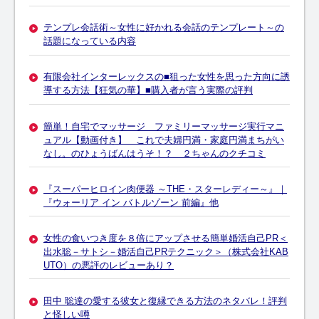
テンプレ会話術～女性に好かれる会話のテンプレート～の
話題になっている内容
有限会社インターレックスの■狙った女性を思った方向に誘
導する方法【狂気の華】■購入者が言う実際の評判
簡単！自宅でマッサージ ファミリーマッサージ実行マニ
ュアル【動画付き】 これで夫婦円満・家庭円満まちがい
なし。のひょうばんはうそ！？ ２ちゃんのクチコミ
『スーパーヒロイン肉便器 ～THE・スターレディー～』｜
『ウォーリア イン バトルゾーン 前編』他
女性の食いつき度を８倍にアップさせる簡単婚活自己PR＜
出水聡－サトシ－婚活自己PRテクニック＞（株式会社KAB
UTO）の悪評のレビューあり？
田中 聡達の愛する彼女と復縁できる方法のネタバレ！評判
と怪しい噂