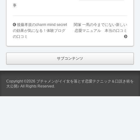
事
後藤孝規のcharm mind secret
関塚 一馬の今までにない新しい
の効果が気になる！体験ブログ
恋愛マニュアル 本当の口コミ
の口コミ
サブコンテンツ
Copyright ©2026 ブチャメンがイイ女を落とす恋愛テクニック＆口説き術を
大公開♪ All Rights Reserved.