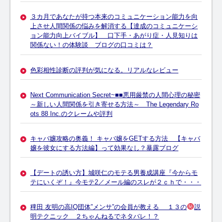
３カ月であなたが持つ本来のコミュニケーション能力を向
上させ人間関係の悩みを解消する【達成のコミュニケーシ
ョン能力向上バイブル】 口下手・あがり症・人見知りは
関係ない！の体験談 ブログの口コミは？
色彩相性診断の評判が気になる。リアルなレビュー
Next Communication Secret~■■悪用厳禁の人間心理の秘密
～新しい人間関係を引き寄せる方法～ The Legendary Ro
ots 88 Inc.のクレームや評判
キャバ嬢攻略の奥義！ キャバ嬢をGETする方法 【キャバ
嬢を彼女にする方法編】って効果なし？暴露ブログ
【デートの誘い方】城咲仁のモテる男養成講座『今からモ
テにいくぞ！』今モテ2／メール編のスレが２ｃｈで・・・
稗田 友明の高IQ団体”メンサ”の会員が教える １３の
説
明テクニック ２ちゃんねるでネタバレ！？