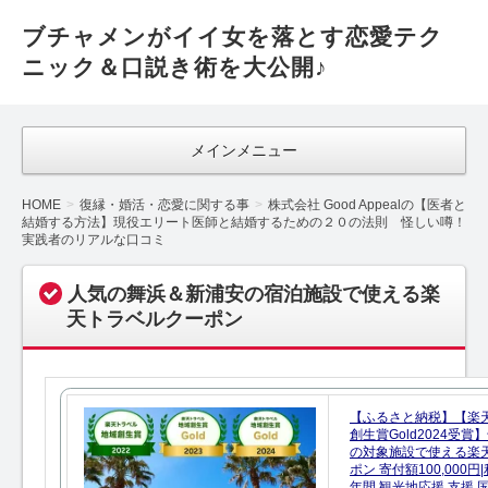
ブチャメンがイイ女を落とす恋愛テク
ニック＆口説き術を大公開♪
メインメニュー
HOME
復縁・婚活・恋愛に関する事
株式会社 Good Appealの【医者と
結婚する方法】現役エリート医師と結婚するための２０の法則 怪しい噂！
実践者のリアルな口コミ
人気の舞浜＆新浦安の宿泊施設で使える楽
天トラベルクーポン
【ふるさと納税】【楽
創生賞Gold2024受
の対象施設で使える楽
ポン 寄付額100,000
年間 観光地応援 支援 