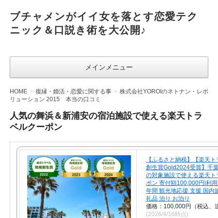
ブチャメンがイイ女を落とす恋愛テク
ニック＆口説き術を大公開♪
メインメニュー
HOME
復縁・婚活・恋愛に関する事
株式会社YOROIのネトナン・レボ
リューション 2015 本当の口コミ
人気の舞浜＆新浦安の宿泊施設で使える楽天トラ
ベルクーポン
【ふるさと納税】【楽天ト
創生賞Gold2024受賞】
の対象施設で使える楽天ト
ポン 寄付額100,000円|利
年間 観光地応援 支援 国内旅
礼品 泊り お泊り
価格：100,000円（税込、
(2026/4/16時点)