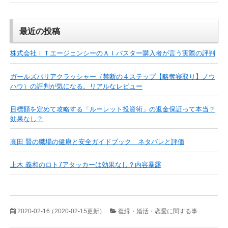
最近の投稿
株式会社ＩＴエージェンシーのＡＩバスター購入者が言う実際の評判
ガールズバリアクラッシャー（禁断の４ステップ【略奪寝取り】ノウ
ハウ）の評判が気になる。リアルなレビュー
目標額を定めて攻略する「ルーレット投資術」の返金保証って本当？
効果なし？
高田 賢の職場の健康と安全ガイドブック ネタバレと評価
上木 義和のロト7アタッカーは効果なし？内容暴露
2020-02-16
（2020-02-15更新）
復縁・婚活・恋愛に関する事