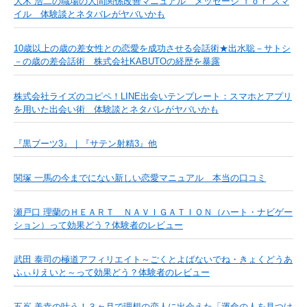
大木 浩二の職場の人間関係改善マニュアル メッセージ ｆｏｒ スマ
イル 体験談とネタバレがヤバいかも
10歳以上の歳の差女性との恋愛を成功させる会話術★出水聡－サトシ
－の歳の差会話術 株式会社KABUTOの経歴を暴露
株式会社ライズのコピペ！LINE出会いテンプレート：スマホとアプリ
を用いた出会い術 体験談とネタバレがヤバいかも
『黒ブーツ3』｜『サテン射精3』他
関塚 一馬の今までにない新しい恋愛マニュアル 本当の口コミ
瀬戸口 理蘭のＨＥＡＲＴ ＮＡＶＩＧＡＴＩＯＮ（ハート・ナビゲー
ション）って効果どう？体験者のレビュー
武田 泰司の極道アフィリエイト～ごくとよばないでね・きょくどうあ
ふぃりえいと～って効果どう？体験者のレビュー
五嶌 美幸の叶う！３ヶ月で理想の恋人に出会えた「運命の人を見つけ