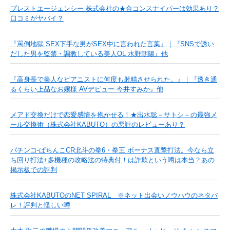
プレストエージェンシー 株式会社の★合コンスナイパーは効果あり？
口コミがヤバイ？
『罵倒地獄 SEX下手な男がSEX中に言われた言葉』｜『SNSで誘い
だした男を監禁・調教している美人OL 水野朝陽』他
『高身長で美人なピアニストに何度も射精させられた。』｜『透き通
るくらい上品なお嬢様 AVデビュー 今井すみか』他
メアド交換だけで恋愛感情を抱かせる！★出水聡－サトシ－の最強メ
ール交換術（株式会社KABUTO）の悪評のレビューあり？
パチンコ-ぱちんこCR北斗の拳6・拳王 ボーナス直撃打法。今なら立
ち回り打法+多機種の攻略法の特典付！は詐欺という噂は本当？あの
掲示板での評判
株式会社KABUTOのNET SPIRAL ※ネット出会いノウハウのネタバ
レ！評判と怪しい噂