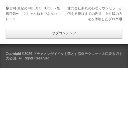
吉村 勇紀のINDEX OF IDOL 〜禁
株式会社夢丸の心理カウンセラーが
書目録〜 ２ちゃんねるでネタバ
伝える復縁までの近道～女性版の方
レ！？
法を体験したブログ
サブコンテンツ
Copyright ©2026 ブチャメンがイイ女を落とす恋愛テクニック＆口説き術を
大公開♪ All Rights Reserved.