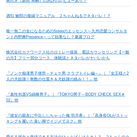
典付き（新田 将嗣）の悪評のレビューあり？
酒匂 敏郎の復縁マニュアル ２ちゃんねるでネタバレ！？
唯一無二の女になるための5stepのエッセンス～九州恋愛コンサルタ
ント内野舞Presence～って効果なし？暴露ブログ
株式会社カクワークス社のロミレー保泉 電話カウンセリング【一般
の方】フリー30分コース 体験談とネタバレがヤバいかも
『ノンケ痴漢男子便所～チェケ男 クラブトイレ編～』｜『女王様と2
人の犬奴隷！無数の仕置き＆犬奴隷の絡み！！』他
『真性包茎VS綿棒男子』｜『TOKYO男子～BODY CHECK SEX＃
02』他
『彼女の親友に中出ししちゃった俺 羽月希』｜『高身長OLがストッ
キングを履いた臭い脚でイジメてヌク』他
愛する彼女と復縁できる方法のひょうばんはうそ！？ ２ちゃんのク