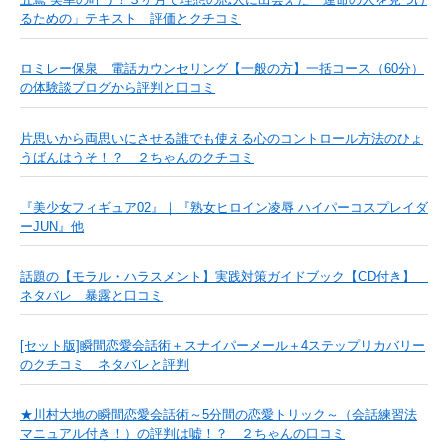
るための」テキスト 評価とクチコミ
ロミレー保泉 電話カウンセリング【一般の方】一括コース（60分）
の体験談ブログから評判と口コミ
片思いから両思いにさせる誰でも使える心のコントロール方法のひょ
うばんはうそ！？ ２ちゃんのクチコミ
『美少女フィギュア02』｜『熟女ヒロイン凌辱 ハイパーコスプレイダ
ーJUN』他
話題の【モラル・ハラスメント】実践対策ガイドブック【CD付き】
ネタバレ 暴露と口コミ
[セット版]瞬間恋愛会話術＋スナイパーメール＋4ステップリカバリー
のクチコミ ネタバレと評判
★川村大地の瞬間恋愛会話術～5分間の恋愛トリック～（会話練習法
マニュアル付き！）の評判は嘘！？ ２ちゃんの口コミ