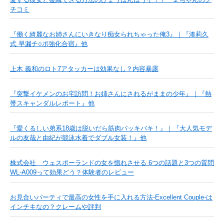
チコミ
『働く綺麗なお姉さんにいきなり痴女られちゃった俺3』｜『湊莉久
式 早漏チ○ポ強化合宿』他
上木 義和のロト7アタッカーは効果なし？内容暴露
『突撃イケメンのお宅訪問！お姉さんにされるがままの少年』｜『熱
帯スキャンダルレポート』他
『愛くるしい弟系18歳は脱いだら筋肉バッキバキ！』｜『大人気モデ
ルの友哉と由紀が競泳水着でダブル女装！』他
株式会社 ウェスポーランドの女を惚れさせる 6つの話題と3つの質問
WL-A009って効果どう？体験者のレビュー
お見合いパーティで最高の女性を手に入れる方法-Excellent Couple-は
インチキなの？クレームや評判