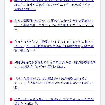
年上女性を口説き落とすプロの方法＜出水聡－サトシ－憧
れの年上女性を口説くプロのテクニック＞の公式サイト
体験談が怪しい
もう人間関係で悩まない！変われる自分を今すぐ実感をつ
くった有限会社 エスティアイの真実！ネタバレとレビュ
ー
うっきうきピアノ（経験ナシ！でも１ＳＴＥＰで１曲マス
ター） [プレイ説明動画付き教本全16曲楽譜付き]の噂と真
実！効果なし？
●彼氏持ちの女を落とすサイコロジカル法 出水聡の略奪成
功法の体験談ブログから評判と口コミ
『鍛えた身体がガタガタ震え野郎系が快楽に溺れてい
く！』｜『路線バスでイケメンのチンポを扱いた Part1』
他
『とろける自慰観察』｜『路線バスでイケメンのチンポを
扱いた Part2』他