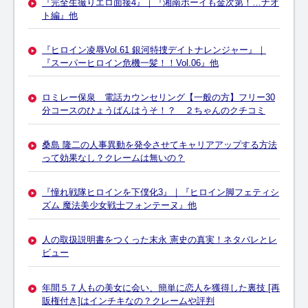
『完全生撮りエロ面接4』｜『湘南ボーイも金次第！…ナオ
ト編』他
『ヒロイン凌辱Vol.61 銀河特捜デイトナレンジャー』｜
『スーパーヒロイン危機一髪！！Vol.06』他
ロミレー保泉 電話カウンセリング【一般の方】フリー30
分コースのひょうばんはうそ！？ ２ちゃんのクチコミ
桑島 隆二の人事異動を発令させてキャリアアップする方法
って効果なし？クレームは無いの？
『憧れ戦隊ヒロインを下僕化3』｜『ヒロイン脚フェティシ
ズム 魔法美少女戦士フォンテーヌ』他
人の取扱説明書をつくった末永 憲史の真実！ネタバレとレ
ビュー
年間５７人もの美女に会い、簡単に恋人を獲得した裏技 [再
販権付き]はインチキなの？クレームや評判