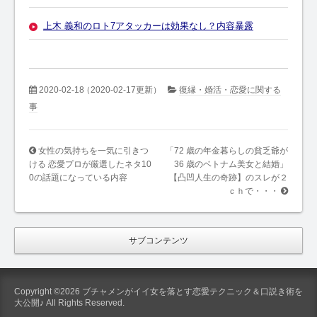
上木 義和のロト7アタッカーは効果なし？内容暴露
2020-02-18
（2020-02-17更新）
復縁・婚活・恋愛に関する
事
女性の気持ちを一気に引きつ
「72 歳の年金暮らしの貧乏爺が
ける 恋愛プロが厳選したネタ10
36 歳のベトナム美女と結婚」
0の話題になっている内容
【凸凹人生の奇跡】のスレが２
ｃｈで・・・
サブコンテンツ
Copyright ©2026 ブチャメンがイイ女を落とす恋愛テクニック＆口説き術を
大公開♪ All Rights Reserved.