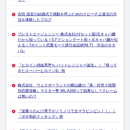
吉田 昌宏の結婚式で感動を呼ぶためのスピーチ上達法の方
法を体験したブログ
プレストエージェンシー 株式会社の[セット版]元キャバ嬢
だから知っている！5アクションデート術＋元キャバ嬢が伝
える！7ポイント恋愛モード誘引会話術[M.T] 方法のネタ
バレ
『ヒロイン姉妹悪堕ち バットレンジャー誕生』｜『帰って
きたスーパーヒロイン9』他
株式会社 ウェスポーランドの横山建の『真・好意５段階
別恋愛攻略』マスター塾 WL-A100って効果なし？クレーム
は無いの？
『波乗りのんけ男子がノリノリで太マラビンビン！！』｜
『ボキ勃起クッキング』他