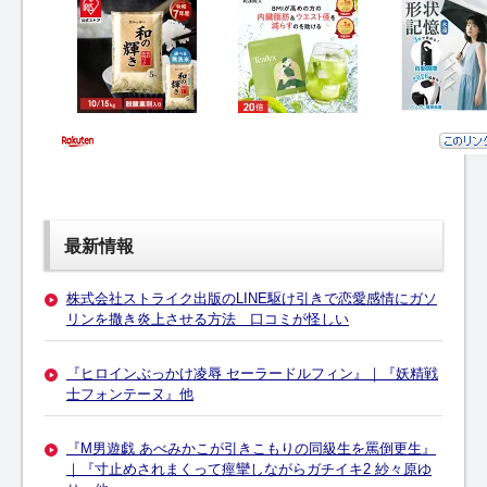
最新情報
株式会社ストライク出版のLINE駆け引きで恋愛感情にガソ
リンを撒き炎上させる方法 口コミが怪しい
『ヒロインぶっかけ凌辱 セーラードルフィン』｜『妖精戦
士フォンテーヌ』他
『M男遊戯 あべみかこが引きこもりの同級生を罵倒更生』
｜『寸止めされまくって痙攣しながらガチイキ2 紗々原ゆ