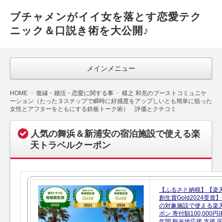
ブチャメンがイイ女を落とす恋愛テク
ニック＆口説き術を大公開♪
メインメニュー
HOME
復縁・婚活・恋愛に関する事
楳之 和充のブーストコミュニケ
ーション（たった３ステップで瞬時に好感度をアップしいとも簡単に狙った
女性とアフターをともにする鉄板トーク術） 評価とクチコミ
人気の舞浜＆新浦安の宿泊施設で使える楽
天トラベルクーポン
【ふるさと納税】【楽
創生賞Gold2024受
の対象施設で使える楽
ポン 寄付額100,000
年間 観光地応援 支援 