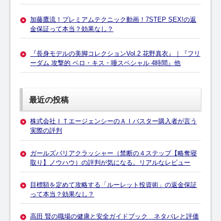
加藤鷹流！プレミアムテクニック動画！7STEP SEX!の返
金保証って本当？効果なし？
『長身モデルの美脚コレクションVol.2 花野真衣』｜『フリ
ーダム 攻撃的 ベロ・キス・唾スペシャル 4時間』他
最近の投稿
株式会社ＩＴエージェンシーのＡＩバスター購入者が言う
実際の評判
ガールズバリアクラッシャー（禁断の４ステップ【略奪寝
取り】ノウハウ）の評判が気になる。リアルなレビュー
目標額を定めて攻略する「ルーレット投資術」の返金保証
って本当？効果なし？
高田 賢の職場の健康と安全ガイドブック ネタバレと評価