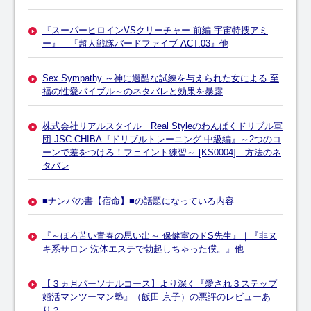
『スーパーヒロインVSクリーチャー 前編 宇宙特捜アミ
ー』｜『超人戦隊バードファイブ ACT.03』他
Sex Sympathy ～神に過酷な試練を与えられた女による 至
福の性愛バイブル～のネタバレと効果を暴露
株式会社リアルスタイル Real Styleのわんぱくドリブル軍
団 JSC CHIBA『ドリブルトレーニング 中級編』～2つのコ
ーンで差をつけろ！フェイント練習～ [KS0004] 方法のネ
タバレ
■ナンパの書【宿命】■の話題になっている内容
『～ほろ苦い青春の思い出～ 保健室のドS先生』｜『非ヌ
キ系サロン 洗体エステで勃起しちゃった僕。』他
【３ヵ月パーソナルコース】より深く『愛され３ステップ
婚活マンツーマン塾』（飯田 京子）の悪評のレビューあ
り？