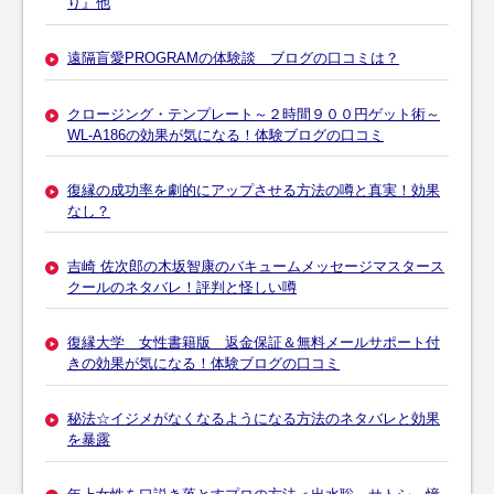
り』他
遠隔盲愛PROGRAMの体験談 ブログの口コミは？
クロージング・テンプレート～２時間９００円ゲット術～
WL-A186の効果が気になる！体験ブログの口コミ
復縁の成功率を劇的にアップさせる方法の噂と真実！効果
なし？
吉崎 佐次郎の木坂智康のバキュームメッセージマスタース
クールのネタバレ！評判と怪しい噂
復縁大学 女性書籍版 返金保証＆無料メールサポート付
きの効果が気になる！体験ブログの口コミ
秘法☆イジメがなくなるようになる方法のネタバレと効果
を暴露