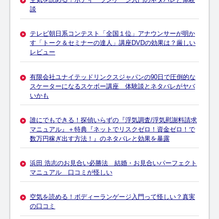
談
テレビ朝日系コンテスト「全国１位」アナウンサーが明か
す「トーク＆セミナーの達人」講座DVDの効果は？厳しい
レビュー
有限会社ユナイテッドリンクスジャパンの90日で圧倒的な
スケーターになるスケボー講座 体験談とネタバレがヤバ
いかも
誰にでもできる！探偵いらずの『浮気調査/浮気慰謝料請求
マニュアル』＋特典『ネットでリスクゼロ！資金ゼロ！で
数万円稼ぎ出す方法！』のネタバレと効果を暴露
浜田 浩志のお見合い必勝法 結婚・お見合いパーフェクト
マニュアル 口コミが怪しい
空気を読める！ボディーランゲージ入門って怪しい？真実
の口コミ