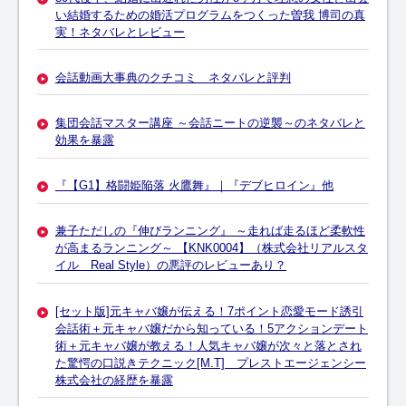
い結婚するための婚活プログラムをつくった曽我 博司の真
実！ネタバレとレビュー
会話動画大事典のクチコミ ネタバレと評判
集団会話マスター講座 ～会話ニートの逆襲～のネタバレと
効果を暴露
『【G1】格闘姫陥落 火鷹舞』｜『デブヒロイン』他
兼子ただしの『伸びランニング』 ～走れば走るほど柔軟性
が高まるランニング～ 【KNK0004】（株式会社リアルスタ
イル Real Style）の悪評のレビューあり？
[セット版]元キャバ嬢が伝える！7ポイント恋愛モード誘引
会話術＋元キャバ嬢だから知っている！5アクションデート
術＋元キャバ嬢が教える！人気キャバ嬢が次々と落とされ
た驚愕の口説きテクニック[M.T] プレストエージェンシー
株式会社の経歴を暴露