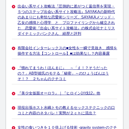
出会い系サイト攻略法『圧倒的に差がつく返信率を実現・
５つのステップ出会い系サイト攻略法』SAYAKAの新時代
のあまりにも卑怯な恋愛術シリーズ、SAYAKAメソッド・
乙女の感情と心理学 と プロファイリングから確立され
た 恋愛術『出会い系サイト攻略法』の株式会社ナミリス
ダイナミックバンクさん 経歴と評判
有限会社インターレックスの■女性を一瞬で見抜き、感情を
操作する方法【コントロール】■は効果なし？内容暴露
『惚れてまうわ！ほんまに』 ～「え！？そうだった
の？」AB型彼氏のモテる「秘密」～のひょうばんはう
そ！？ ２ちゃんのクチコミ
『美少女仮面オーロラ』｜『ヒロイン討伐12』他
現役出張ホスト水嶋トモの教えるセックステクニックの口
コミと内容のネタバレ！実態が２ｃｈに流出？
女性の食いつきを１０倍上げる技術 -gravity system-のクチ