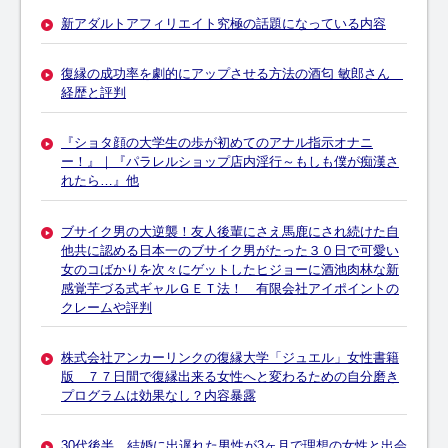
新アダルトアフィリエイト究極の話題になっている内容
復縁の成功率を劇的にアップさせる方法の酒匂 敏郎さん
経歴と評判
『ショタ顔の大学生の歩が初めてのアナル指示オナニ
ー！』｜『パラレルショップ店内淫行～もしも僕が痴漢さ
れたら…』他
ブサイク男の大逆襲！友人後輩にさえ馬鹿にされ続けた自
他共に認める日本一のブサイク男がたった３０日で可愛い
女のコばかりを次々にゲットしたヒジョーに酒池肉林な新
感覚芋づる式ギャルＧＥＴ法！ 有限会社アイポイントの
クレームや評判
株式会社アンカーリンクの復縁大学「ジュエル」女性書籍
版 ７７日間で復縁出来る女性へと変わるための自分磨き
プログラムは効果なし？内容暴露
30代後半、結婚に出遅れた男性が3ヶ月で理想の女性と出会