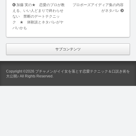
加藤 実の★ 恋愛のプロが教
プロポーズアイディア集の内容
える、いい人どまりで終わらせ
がネタバレ
ない 禁断のデートテクニッ
ク ★ 体験談とネタバレがヤ
バいかも
サブコンテンツ
Copyright ©2026 ブチャメンがイイ女を落とす恋愛テクニック＆口説き術を
大公開♪ All Rights Reserved.