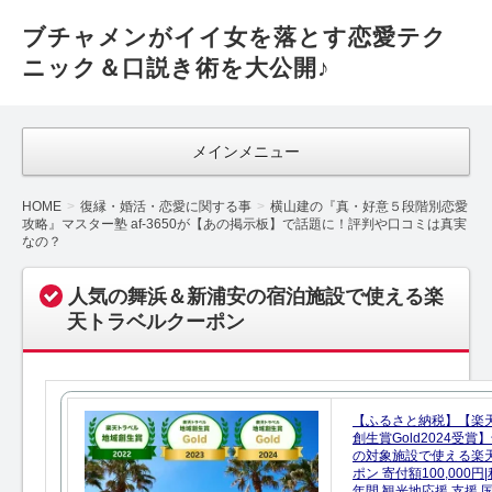
ブチャメンがイイ女を落とす恋愛テク
ニック＆口説き術を大公開♪
メインメニュー
HOME
復縁・婚活・恋愛に関する事
横山建の『真・好意５段階別恋愛
攻略』マスター塾 af-3650が【あの掲示板】で話題に！評判や口コミは真実
なの？
人気の舞浜＆新浦安の宿泊施設で使える楽
天トラベルクーポン
【ふるさと納税】【楽
創生賞Gold2024受
の対象施設で使える楽
ポン 寄付額100,000
年間 観光地応援 支援 