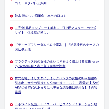
コミ ネタバレと評判
池水 惇のつい恋革命 本当の口コミ
～完全LINEコンプリート教材～ 「LINEマスター」の公式
サイト 体験談が怪しい
『ディープフリーダムベロ中毒2』｜『泌尿器科のナースの
お仕事』他
プラクティス99の女性の食いつきを１０倍上げる技術 -grav
ity system-購入者が言う実際の評判
株式会社ナミリスダイナミックバンクの女性のKiss願望を
引き出し女性の気持ちをKissに持っていく』 恋愛術 】SAY
AKAの新時代のあまりにも卑怯な恋愛術は効果なし？内容
暴露
『ホワイト仮面』｜『スーパーヒロインドミネーション地
獄 デビルスクワッド』他