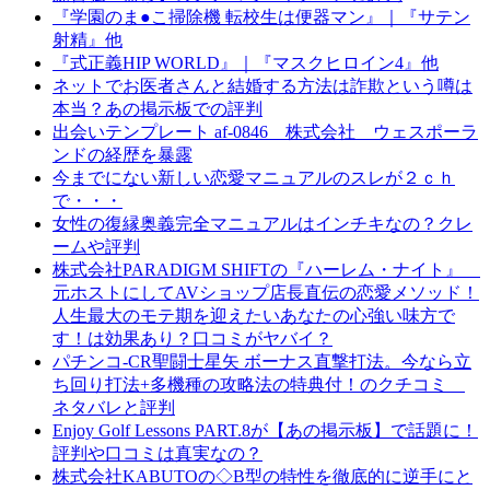
『学園のま●こ掃除機 転校生は便器マン』｜『サテン
射精』他
『式正義HIP WORLD』｜『マスクヒロイン4』他
ネットでお医者さんと結婚する方法は詐欺という噂は
本当？あの掲示板での評判
出会いテンプレート af-0846 株式会社 ウェスポーラ
ンドの経歴を暴露
今までにない新しい恋愛マニュアルのスレが２ｃｈ
で・・・
女性の復縁奥義完全マニュアルはインチキなの？クレ
ームや評判
株式会社PARADIGM SHIFTの『ハーレム・ナイト』
元ホストにしてAVショップ店長直伝の恋愛メソッド！
人生最大のモテ期を迎えたいあなたの心強い味方で
す！は効果あり？口コミがヤバイ？
パチンコ-CR聖闘士星矢 ボーナス直撃打法。今なら立
ち回り打法+多機種の攻略法の特典付！のクチコミ
ネタバレと評判
Enjoy Golf Lessons PART.8が【あの掲示板】で話題に！
評判や口コミは真実なの？
株式会社KABUTOの◇B型の特性を徹底的に逆手にと