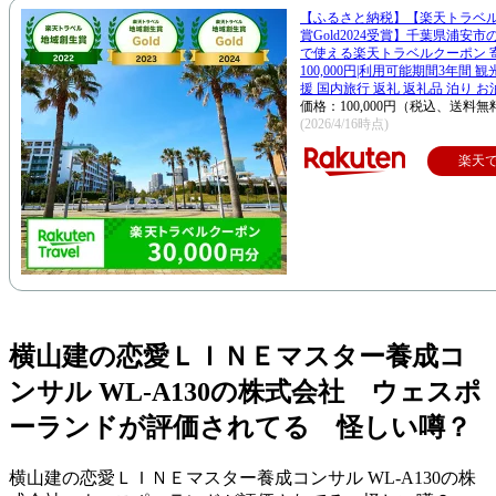
【ふるさと納税】【楽天トラベ
賞Gold2024受賞】千葉県浦安
で使える楽天トラベルクーポン 
100,000円|利用可能期間3年間 
援 国内旅行 返礼 返礼品 泊り お
価格：100,000円（税込、送料無
(2026/4/16時点)
楽天
横山建の恋愛ＬＩＮＥマスター養成コ
ンサル WL-A130の株式会社 ウェスポ
ーランドが評価されてる 怪しい噂？
横山建の恋愛ＬＩＮＥマスター養成コンサル WL-A130の株