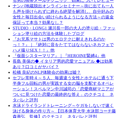
る男の携帯メールテクニック 効果についてレビュー
ナンパ地蔵脱出オンラインセミナー～街に出ても一人
も声を掛けられずに終わる絶望を解消し、自分好みの
女性と毎日出会い続けられるようになる方法～の返金
保証って本当？効果なし？
STUDIO・LONG1 瀬川長一郎の大人の塗り絵・ファッ
ション塗り絵の方法を体験したブログ
『お兄系マサトは男のエロテクに耐えきれるのか
っ！？』｜『絶対に音をたててはならないネカフェで
ハメ撮りSEX！！』他
『仮面シスターマリア』｜『HEROINE緊縛4』他
長島 美保の◆ イタリア男的恋愛マニュアル ◆は効果
あり？口コミがヤバイ？
松橋 良紀のNLP体験会の効果は嘘？
セフレ常時４～５人、毎週違う女性とホテルに通う下
半身フル回転の男が実践する女の脳を支配するオペレ
ーション！スペルマン中川誠司の「恋愛商材マニアが
ついに見つけた恋愛の最終的な答え」のクチコミ ネ
タバレと評判
水泳ドライランドトレーニング～ケガをしないで速く
泳げる身体の作り方～ 【日本体育大学 水泳部コーチ藤
森善弘 監修】のクチコミ ネタバレと評判