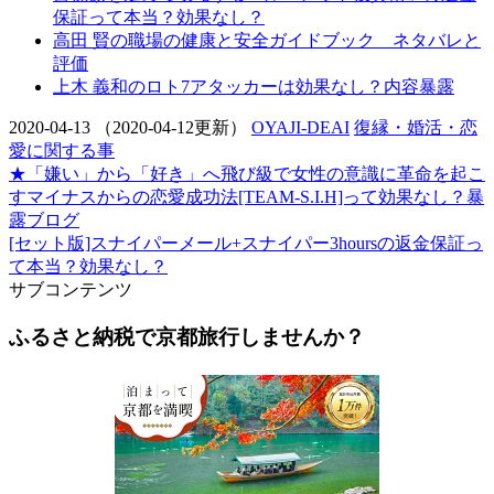
保証って本当？効果なし？
高田 賢の職場の健康と安全ガイドブック ネタバレと
評価
上木 義和のロト7アタッカーは効果なし？内容暴露
2020-04-13
（2020-04-12更新）
OYAJI-DEAI
復縁・婚活・恋
愛に関する事
★「嫌い」から「好き」へ飛び級で女性の意識に革命を起こ
すマイナスからの恋愛成功法[TEAM-S.I.H]って効果なし？暴
露ブログ
[セット版]スナイパーメール+スナイパー3hoursの返金保証っ
て本当？効果なし？
サブコンテンツ
ふるさと納税で京都旅行しませんか？