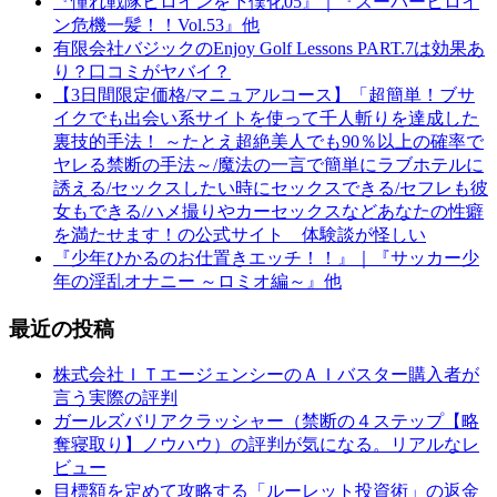
『憧れ戦隊ヒロインを下僕化05』｜『スーパーヒロイ
ン危機一髪！！Vol.53』他
有限会社バジックのEnjoy Golf Lessons PART.7は効果あ
り？口コミがヤバイ？
【3日間限定価格/マニュアルコース】「超簡単！ブサ
イクでも出会い系サイトを使って千人斬りを達成した
裏技的手法！ ～たとえ超絶美人でも90％以上の確率で
ヤレる禁断の手法～/魔法の一言で簡単にラブホテルに
誘える/セックスしたい時にセックスできる/セフレも彼
女もできる/ハメ撮りやカーセックスなどあなたの性癖
を満たせます！の公式サイト 体験談が怪しい
『少年ひかるのお仕置きエッチ！！』｜『サッカー少
年の淫乱オナニー ～ロミオ編～』他
最近の投稿
株式会社ＩＴエージェンシーのＡＩバスター購入者が
言う実際の評判
ガールズバリアクラッシャー（禁断の４ステップ【略
奪寝取り】ノウハウ）の評判が気になる。リアルなレ
ビュー
目標額を定めて攻略する「ルーレット投資術」の返金