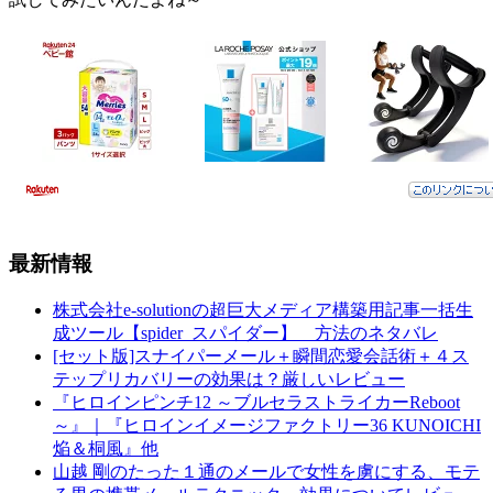
最新情報
株式会社e-solutionの超巨大メディア構築用記事一括生
成ツール【spider_スパイダー】 方法のネタバレ
[セット版]スナイパーメール＋瞬間恋愛会話術＋４ス
テップリカバリーの効果は？厳しいレビュー
『ヒロインピンチ12 ～ブルセラストライカーReboot
～』｜『ヒロインイメージファクトリー36 KUNOICHI
焔＆桐風』他
山越 剛のたった１通のメールで女性を虜にする、モテ