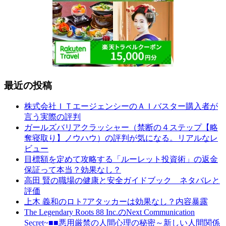
最近の投稿
株式会社ＩＴエージェンシーのＡＩバスター購入者が
言う実際の評判
ガールズバリアクラッシャー（禁断の４ステップ【略
奪寝取り】ノウハウ）の評判が気になる。リアルなレ
ビュー
目標額を定めて攻略する「ルーレット投資術」の返金
保証って本当？効果なし？
高田 賢の職場の健康と安全ガイドブック ネタバレと
評価
上木 義和のロト7アタッカーは効果なし？内容暴露
The Legendary Roots 88 Inc.のNext Communication
Secret~■■悪用厳禁の人間心理の秘密～新しい人間関係