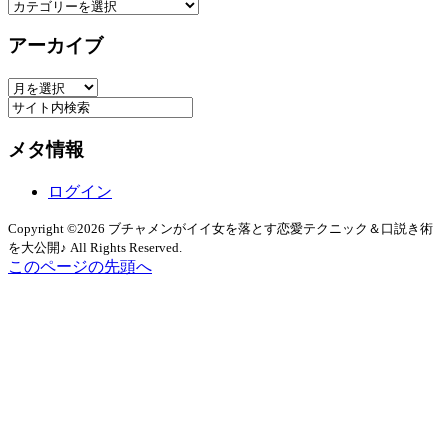
カ
テ
アーカイブ
ゴ
リ
ア
ー
ー
カ
メタ情報
イ
ブ
ログイン
Copyright ©2026 ブチャメンがイイ女を落とす恋愛テクニック＆口説き術
を大公開♪ All Rights Reserved.
このページの先頭へ