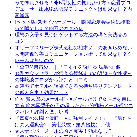
って惚れさせる！◆B型女性の惚れさせ方＜恋愛プロ
デューサー出水聡の恋愛テクニック＞は効果なし？内
容暴露
[セット版]スナイパーメール＋瞬間恋愛会話術は詐欺
って嘘でしょ？内容のネタバレ
理想の女子を見つけゲットする方法の噂と実践者の口
コミ
オリーブスリーブ株式会社の柏木ノアのあきらめない
人間関係改善コミュニケーション術って効果なし？ク
レームは無いの？
『空中M男責め』｜『ニオイを感じる 足裏3』他
心理カウンセラーが伝える復縁までの近道～女性版～
の体験談ブログから評判と口コミ
高確率でホテルへ誘導できるお持ち帰りテンプレート
の噂と真実！効果なし？
佐々 賢太郎のメール術～■メールだけで女性達を虜に
する 鈴木真梨子の男の超したたか的極秘メール術のネ
タバレ！評判と怪しい噂
『真夏の公園で覆面二人に強制レイプ！』｜『男だら
けの大運動会2（第七競技・第八競技）』他
★スナイパーメールの噂と真実！効果なし？