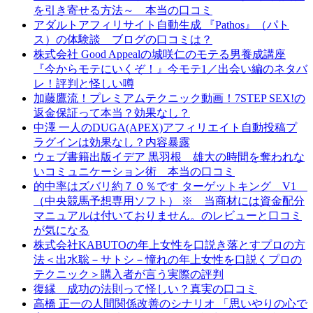
を引き寄せる方法～ 本当の口コミ
アダルトアフィリサイト自動生成 『Pathos』（パト
ス）の体験談 ブログの口コミは？
株式会社 Good Appealの城咲仁のモテる男養成講座
『今からモテにいくぞ！』今モテ1／出会い編のネタバ
レ！評判と怪しい噂
加藤鷹流！プレミアムテクニック動画！7STEP SEX!の
返金保証って本当？効果なし？
中澤 一人のDUGA(APEX)アフィリエイト自動投稿プ
ラグインは効果なし？内容暴露
ウェブ書籍出版イデア 黒羽根 雄大の時間を奪われな
いコミュニケーション術 本当の口コミ
的中率はズバリ約７０％です ターゲットキング V1
（中央競馬予想専用ソフト） ※ 当商材には資金配分
マニュアルは付いておりません。のレビューと口コミ
が気になる
株式会社KABUTOの年上女性を口説き落とすプロの方
法＜出水聡－サトシ－憧れの年上女性を口説くプロの
テクニック＞購入者が言う実際の評判
復縁 成功の法則って怪しい？真実の口コミ
高橋 正一の人間関係改善のシナリオ 「思いやりの心で