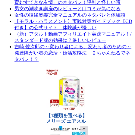
育むすてきな友情」のネタバレ！評判と怪しい噂
男女の潮吹き講座のレビューと口コミが気になる
女性の復縁奥義完全マニュアルのネタバレと体験談
【モラル・ハラスメント】実践対策ガイドブック【CD
付き】の公式サイト 体験談が怪しい
（新）アダルト動画アフィリエイト実践マニュアル！/
スタンダード版の効果は？厳しいレビュー
吉崎 佐次郎の～変わり者による、変わり者のための～
発達障がい者の恋活・婚活攻略法 ２ちゃんねるでネ
タバレ！？