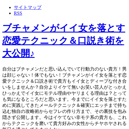
サイトマップ
RSS
ブチャメンがイイ女を落とす
恋愛テクニック＆口説き術を
大公開♪
自分はブチャメンだと思い込んでいて行動力のない貴方！男
は顔じゃない！体でもない！ブチャメンがイイ女を落とす恋
愛テクニック＆口説き術で貴方もイイ女とディープな付き合
いをしませんか？自分よりイケて無いお笑い芸人がとっかえ
ひっかえでイイ女にモテル理由やヤリまくる理由は？とって
も気になるところだと思います。今までにイイ女を落とすた
めに実践してきたメールテクニック＆確実にエッチまで持ち
込む独自の攻略術からセフレの作り方まで、その裏技を包み
隠さず公開します。今はイケてない非モテ系の貴方も、これ
からテクニックを磨いて貴方好みの女性からチヤホヤされる